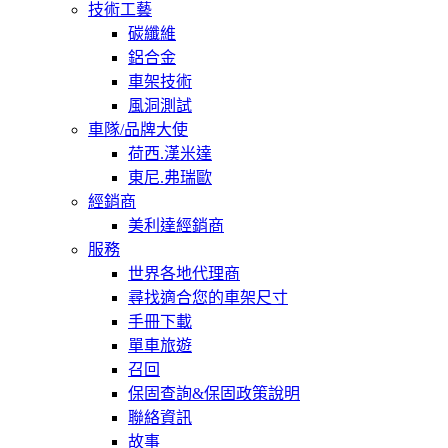
技術工藝
碳纖維
鋁合金
車架技術
風洞測試
車隊/品牌大使
荷西.漢米達
東尼.弗瑞歐
經銷商
美利達經銷商
服務
世界各地代理商
尋找適合您的車架尺寸
手冊下載
單車旅遊
召回
保固查詢&保固政策說明
聯絡資訊
故事