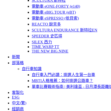
SCULTURA 斯特拉
電動車 eONE-FORTY (e140)
電動車 eBIG.TOUR (eBT)
電動車 eSPRESSO (依貝索)
REACTO 銳克多
SCULTURA ENDURANCE 斯特拉EN
SPEEDER 史匹得
SILEX 西力
TIME WARP TT
THE NEW BIG.NINE
新聞
部落格
自行車知識
自行車入門必讀：挑選人生第一台車
MBTI人格推薦：如何挑選公路車？
單車比賽戰術指南 | 美利達盃 - 日月潭長距離
客製化
ESG
中文(繁)
經銷商