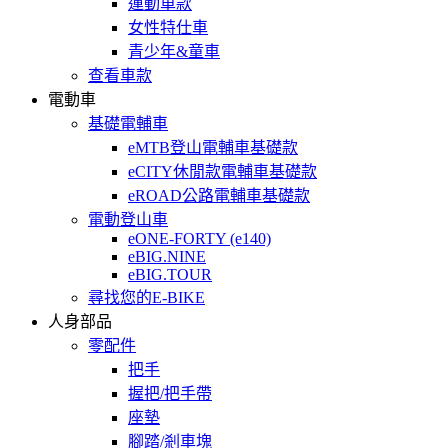
運動車款
女性特仕車
青少年&童車
查看車款
電動車
基礎電輔車
eMTB登山電輔車基礎款
eCITY休閒款電輔車基礎款
eROAD公路電輔車基礎款
電動登山車
eONE-FORTY (e140)
eBIG.NINE
eBIG.TOUR
尋找您的E-BIKE
人身部品
零配件
把手
握把/把手帶
座墊
腳踏/剎車塊