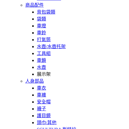
商品配件
背包袋類
袋類
車燈
車鈴
打氣筒
水壺/水壺托架
工具組
車鎖
水壺
展示架
人身部品
車衣
車褲
安全帽
襪子
護目鏡
頭巾/其他