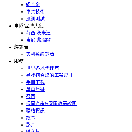
鋁合金
車架技術
風洞測試
車隊/品牌大使
荷西.漢米達
東尼.弗瑞歐
經銷商
美利達經銷商
服務
世界各地代理商
尋找適合您的車架尺寸
手冊下載
單車旅遊
召回
保固查詢&保固政策說明
聯絡資訊
故事
影片
隱私權