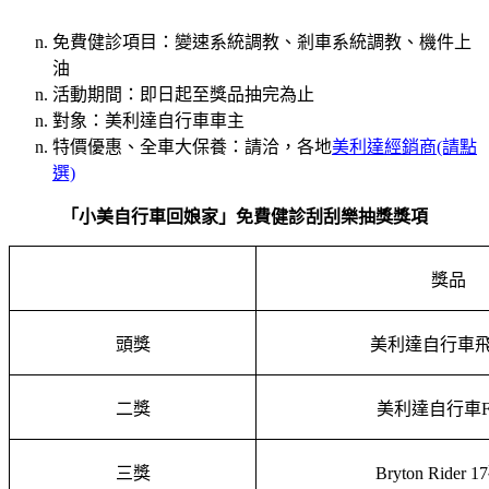
免費健診項目：變速系統調教、剎車系統調教、機件上
油
活動期間：即日起至獎品抽完為止
對象：美利達自行車車主
特價優惠、全車大保養：請洽，各地
美利達經銷商(請點
選)
「小美自行車回娘家」免費健診刮刮樂抽獎獎項
獎品
頭獎
美利達自行車飛
二獎
美利達自行車F
三獎
Bryton Rider 