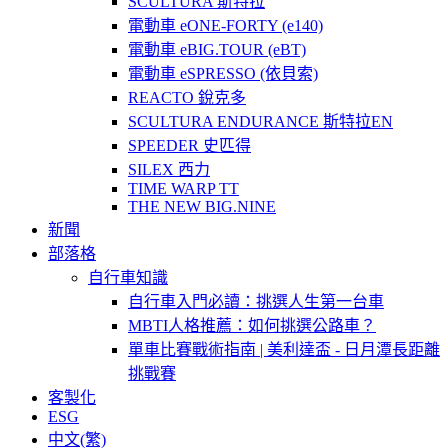
SCULTURA 斯特拉
電動車 eONE-FORTY (e140)
電動車 eBIG.TOUR (eBT)
電動車 eSPRESSO (依貝索)
REACTO 銳克多
SCULTURA ENDURANCE 斯特拉EN
SPEEDER 史匹得
SILEX 西力
TIME WARP TT
THE NEW BIG.NINE
新聞
部落格
自行車知識
自行車入門必讀：挑選人生第一台車
MBTI人格推薦：如何挑選公路車？
單車比賽戰術指南 | 美利達盃 - 日月潭長距離
挑戰賽
客製化
ESG
中文(繁)