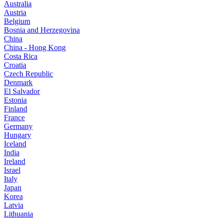
Australia
Austria
Belgium
Bosnia and Herzegovina
China
China - Hong Kong
Costa Rica
Croatia
Czech Republic
Denmark
El Salvador
Estonia
Finland
France
Germany
Hungary
Iceland
India
Ireland
Israel
Italy
Japan
Korea
Latvia
Lithuania