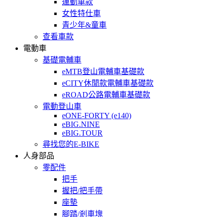
運動車款
女性特仕車
青少年&童車
查看車款
電動車
基礎電輔車
eMTB登山電輔車基礎款
eCITY休閒款電輔車基礎款
eROAD公路電輔車基礎款
電動登山車
eONE-FORTY (e140)
eBIG.NINE
eBIG.TOUR
尋找您的E-BIKE
人身部品
零配件
把手
握把/把手帶
座墊
腳踏/剎車塊