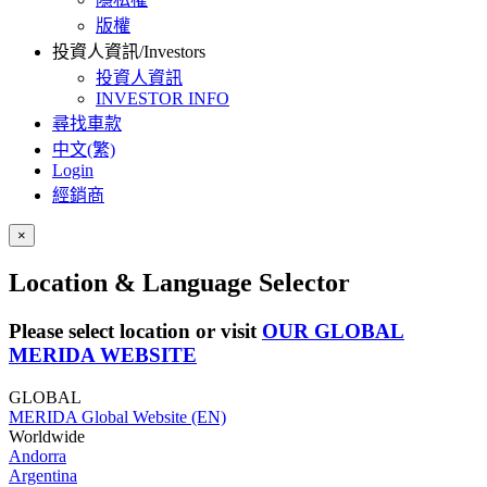
版權
投資人資訊/Investors
投資人資訊
INVESTOR INFO
尋找車款
中文(繁)
Login
經銷商
×
Location & Language Selector
Please select location or visit
OUR GLOBAL
MERIDA WEBSITE
GLOBAL
MERIDA Global Website (EN)
Worldwide
Andorra
Argentina