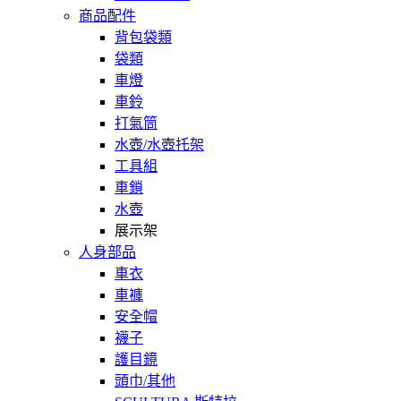
商品配件
背包袋類
袋類
車燈
車鈴
打氣筒
水壺/水壺托架
工具組
車鎖
水壺
展示架
人身部品
車衣
車褲
安全帽
襪子
護目鏡
頭巾/其他