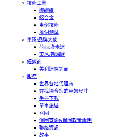
技術工藝
碳纖維
鋁合金
車架技術
風洞測試
車隊/品牌大使
荷西.漢米達
東尼.弗瑞歐
經銷商
美利達經銷商
服務
世界各地代理商
尋找適合您的車架尺寸
手冊下載
單車旅遊
召回
保固查詢&保固政策說明
聯絡資訊
故事