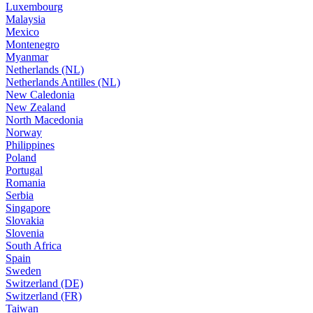
Luxembourg
Malaysia
Mexico
Montenegro
Myanmar
Netherlands (NL)
Netherlands Antilles (NL)
New Caledonia
New Zealand
North Macedonia
Norway
Philippines
Poland
Portugal
Romania
Serbia
Singapore
Slovakia
Slovenia
South Africa
Spain
Sweden
Switzerland (DE)
Switzerland (FR)
Taiwan