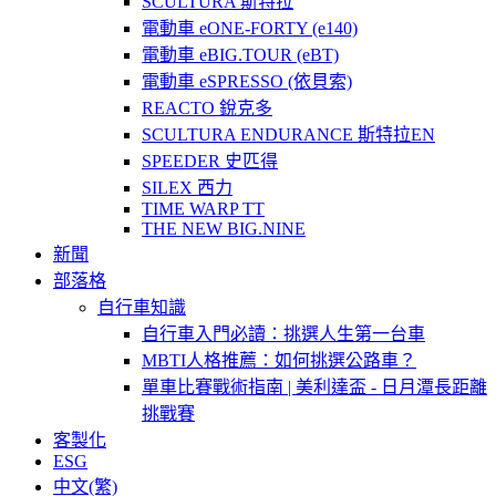
SCULTURA 斯特拉
電動車 eONE-FORTY (e140)
電動車 eBIG.TOUR (eBT)
電動車 eSPRESSO (依貝索)
REACTO 銳克多
SCULTURA ENDURANCE 斯特拉EN
SPEEDER 史匹得
SILEX 西力
TIME WARP TT
THE NEW BIG.NINE
新聞
部落格
自行車知識
自行車入門必讀：挑選人生第一台車
MBTI人格推薦：如何挑選公路車？
單車比賽戰術指南 | 美利達盃 - 日月潭長距離
挑戰賽
客製化
ESG
中文(繁)