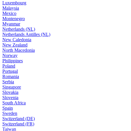
Luxembourg
Malaysia
Mexico
Montenegro
Myanmar
Netherlands (NL)
Netherlands Antilles (NL)
New Caledonia
New Zealand
North Macedonia
Norway
Philippines
Poland
Portugal
Romania
Serbia
Singapore
Slovakia
Slovenia
South Africa
Spain
Sweden
Switzerland (DE)
Switzerland (FR)
Taiwan