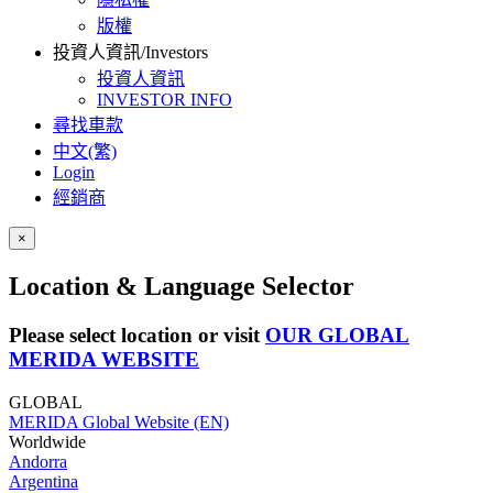
版權
投資人資訊/Investors
投資人資訊
INVESTOR INFO
尋找車款
中文(繁)
Login
經銷商
×
Location & Language Selector
Please select location or visit
OUR GLOBAL
MERIDA WEBSITE
GLOBAL
MERIDA Global Website (EN)
Worldwide
Andorra
Argentina