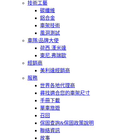
技術工藝
碳纖維
鋁合金
車架技術
風洞測試
車隊/品牌大使
荷西.漢米達
東尼.弗瑞歐
經銷商
美利達經銷商
服務
世界各地代理商
尋找適合您的車架尺寸
手冊下載
單車旅遊
召回
保固查詢&保固政策說明
聯絡資訊
故事