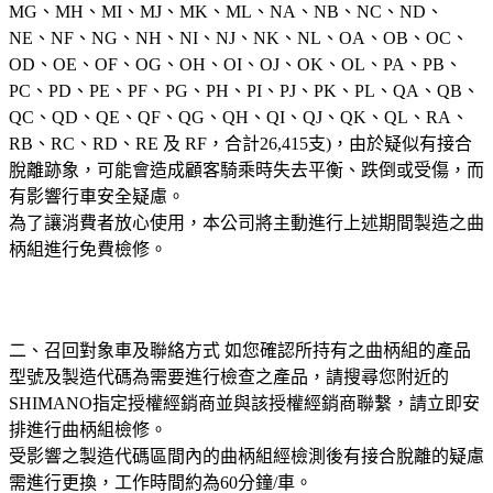
MG、MH、MI、MJ、MK、ML、NA、NB、NC、ND、
NE、NF、NG、NH、NI、NJ、NK、NL、OA、OB、OC、
OD、OE、OF、OG、OH、OI、OJ、OK、OL、PA、PB、
PC、PD、PE、PF、PG、PH、PI、PJ、PK、PL、QA、QB、
QC、QD、QE、QF、QG、QH、QI、QJ、QK、QL、RA、
RB、RC、RD、RE 及 RF，合計26,415支)，由於疑似有接合
脫離跡象，可能會造成顧客騎乘時失去平衡、跌倒或受傷，而
有影響行車安全疑慮。
為了讓消費者放心使用，本公司將主動進行上述期間製造之曲
柄組進行免費檢修。
二、召回對象車及聯絡方式 如您確認所持有之曲柄組的產品
型號及製造代碼為需要進行檢查之產品，請搜尋您附近的
SHIMANO指定授權經銷商並與該授權經銷商聯繫，請立即安
排進行曲柄組檢修。
受影響之製造代碼區間內的曲柄組經檢測後有接合脫離的疑慮
需進行更換，工作時間約為60分鐘/車。