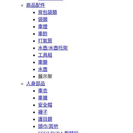
商品配件
背包袋類
袋類
車燈
車鈴
打氣筒
水壺/水壺托架
工具組
車鎖
水壺
展示架
人身部品
車衣
車褲
安全帽
襪子
護目鏡
頭巾/其他