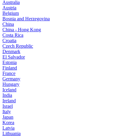
Australia
Austria
Belgium
Bosnia and Herzegovina
China
China - Hong Kong
Costa Rica
Croatia
Czech Republic
Denmark
El Salvador
Estonia
Finland
France
Germany
Hungary
Iceland
India
Ireland
Israel
Italy
Japan
Korea
Latvia
Lithuania