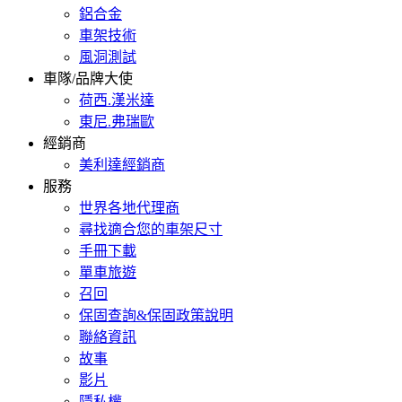
鋁合金
車架技術
風洞測試
車隊/品牌大使
荷西.漢米達
東尼.弗瑞歐
經銷商
美利達經銷商
服務
世界各地代理商
尋找適合您的車架尺寸
手冊下載
單車旅遊
召回
保固查詢&保固政策說明
聯絡資訊
故事
影片
隱私權