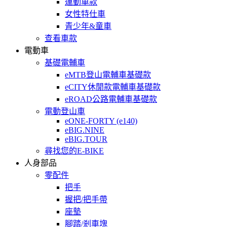
運動車款
女性特仕車
青少年&童車
查看車款
電動車
基礎電輔車
eMTB登山電輔車基礎款
eCITY休閒款電輔車基礎款
eROAD公路電輔車基礎款
電動登山車
eONE-FORTY (e140)
eBIG.NINE
eBIG.TOUR
尋找您的E-BIKE
人身部品
零配件
把手
握把/把手帶
座墊
腳踏/剎車塊