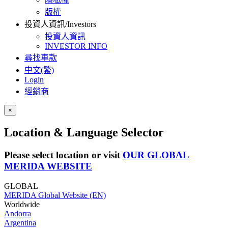
版權
投資人資訊/Investors
投資人資訊
INVESTOR INFO
尋找車款
中文(繁)
Login
經銷商
×
Location & Language Selector
Please select location or visit
OUR GLOBAL
MERIDA WEBSITE
GLOBAL
MERIDA Global Website (EN)
Worldwide
Andorra
Argentina