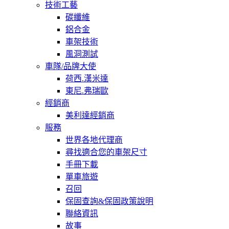
技術工藝
碳纖維
鋁合金
車架技術
風洞測試
車隊/品牌大使
荷西.漢米達
東尼.弗瑞歐
經銷商
美利達經銷商
服務
世界各地代理商
尋找適合您的車架尺寸
手冊下載
單車旅遊
召回
保固查詢&保固政策說明
聯絡資訊
故事