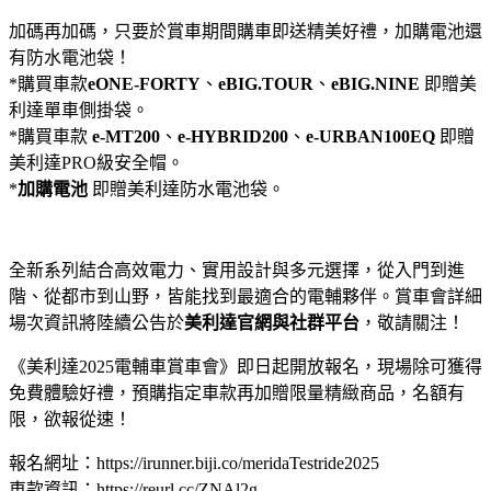
加碼再加碼，只要於賞車期間購車即送精美好禮，加購電池還
有防水電池袋！
*購買車款
eONE-FORTY
、
eBIG.TOUR
、
eBIG.NINE
即贈美
利達單車側掛袋。
*購買車款
e-MT200
、
e-HYBRID200
、
e-URBAN100EQ
即贈
美利達PRO級安全帽。
*
加購電池
即贈美利達防水電池袋。
全新系列結合高效電力、實用設計與多元選擇，從入門到進
階、從都市到山野，皆能找到最適合的電輔夥伴。賞車會詳細
場次資訊將陸續公告於
美利達官網與社群平台
，敬請關注！
《美利達2025電輔車賞車會》即日起開放報名，現場除可獲得
免費體驗好禮，預購指定車款再加贈限量精緻商品，名額有
限，欲報從速！
報名網址：https://irunner.biji.co/meridaTestride2025
車款資訊：https://reurl.cc/ZNAl2g