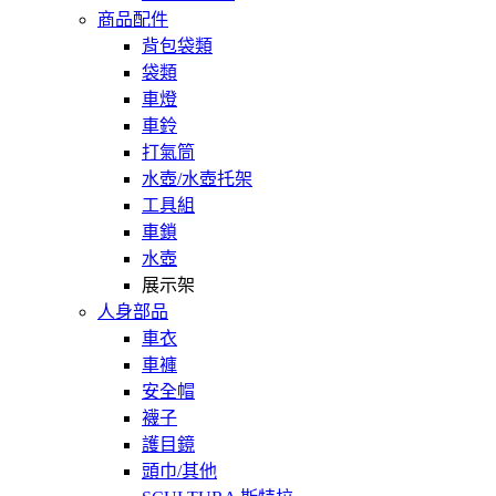
商品配件
背包袋類
袋類
車燈
車鈴
打氣筒
水壺/水壺托架
工具組
車鎖
水壺
展示架
人身部品
車衣
車褲
安全帽
襪子
護目鏡
頭巾/其他