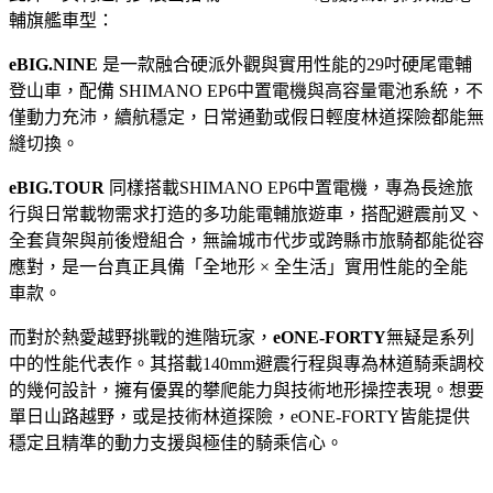
輔旗艦車型：
eBIG.NINE
是一款融合硬派外觀與實用性能的29吋硬尾電輔
登山車，配備 SHIMANO EP6中置電機與高容量電池系統，不
僅動力充沛，續航穩定，日常通勤或假日輕度林道探險都能無
縫切換。
eBIG.TOUR
同樣搭載SHIMANO EP6中置電機，專為長途旅
行與日常載物需求打造的多功能電輔旅遊車，搭配避震前叉、
全套貨架與前後燈組合，無論城市代步或跨縣市旅騎都能從容
應對，是一台真正具備「全地形 × 全生活」實用性能的全能
車款。
而對於熱愛越野挑戰的進階玩家，
eONE-FORTY
無疑是系列
中的性能代表作。其搭載140mm避震行程與專為林道騎乘調校
的幾何設計，擁有優異的攀爬能力與技術地形操控表現。想要
單日山路越野，或是技術林道探險，eONE-FORTY皆能提供
穩定且精準的動力支援與極佳的騎乘信心。