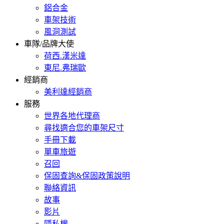
鋁合金
車架技術
風洞測試
車隊/品牌大使
荷西.漢米達
東尼.弗瑞歐
經銷商
美利達經銷商
服務
世界各地代理商
尋找適合您的車架尺寸
手冊下載
單車旅遊
召回
保固查詢&保固政策說明
聯絡資訊
故事
影片
隱私權