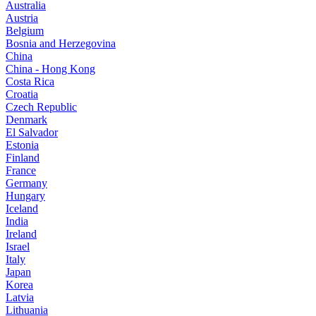
Australia
Austria
Belgium
Bosnia and Herzegovina
China
China - Hong Kong
Costa Rica
Croatia
Czech Republic
Denmark
El Salvador
Estonia
Finland
France
Germany
Hungary
Iceland
India
Ireland
Israel
Italy
Japan
Korea
Latvia
Lithuania