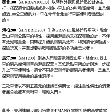
都會100
（eURBAN100EQ）以時尚外觀與低跨點設計為主
打，搭配適合銀髮族或身材嬌小車友的24吋輪徑幾何，並具備
超過100公里續航力，早在今年台北自行車展便引發熱烈討
論。
海柏200
（eHYBRID200）則為GRAVEL風格跨界車款，融合
登山車與公路車的特性，採用無避震前叉搭配窄胎設計，不僅
有效減輕重量，同時提升續航與騎乘效率，特別適合通勤族、
探險玩家、甚至想要挑戰輕度越野的多功能需求者。
馬汀200
（eMT200）則為入門越野電輔登山車，結合XC登山
車的騎乘幾何與單前避震配置。其低跨點車架設計則進一步提
升上下車便利性，適合不同身型與年齡層騎乘者使用，是兼具
探索與實用機能的最佳選擇。
三款車皆以不到五萬元的建議售價問世，讓注重性價比的消費
者無負擔擁有電輔車，輕鬆入門。
此外，美利達同步展出搭載 SHIMANO 電機系統的高效能電