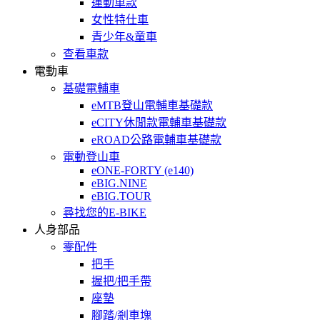
運動車款
女性特仕車
青少年&童車
查看車款
電動車
基礎電輔車
eMTB登山電輔車基礎款
eCITY休閒款電輔車基礎款
eROAD公路電輔車基礎款
電動登山車
eONE-FORTY (e140)
eBIG.NINE
eBIG.TOUR
尋找您的E-BIKE
人身部品
零配件
把手
握把/把手帶
座墊
腳踏/剎車塊