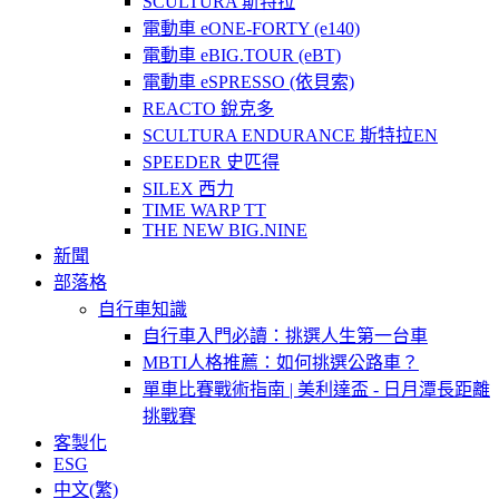
SCULTURA 斯特拉
電動車 eONE-FORTY (e140)
電動車 eBIG.TOUR (eBT)
電動車 eSPRESSO (依貝索)
REACTO 銳克多
SCULTURA ENDURANCE 斯特拉EN
SPEEDER 史匹得
SILEX 西力
TIME WARP TT
THE NEW BIG.NINE
新聞
部落格
自行車知識
自行車入門必讀：挑選人生第一台車
MBTI人格推薦：如何挑選公路車？
單車比賽戰術指南 | 美利達盃 - 日月潭長距離
挑戰賽
客製化
ESG
中文(繁)