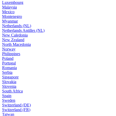
Luxembourg
Malaysia
Mexico
Montenegro
Myanmar
Netherlands (NL)
Netherlands Antilles (NL)
New Caledonia
New Zealand
North Macedonia
Norway
Philippines
Poland
Portugal
Romania
Serbia
Singapore
Slovakia
Slovenia
South Africa
Spain
Sweden
Switzerland (DE)
Switzerland (FR)
Taiwan