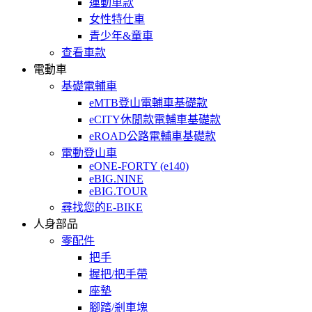
運動車款
女性特仕車
青少年&童車
查看車款
電動車
基礎電輔車
eMTB登山電輔車基礎款
eCITY休閒款電輔車基礎款
eROAD公路電輔車基礎款
電動登山車
eONE-FORTY (e140)
eBIG.NINE
eBIG.TOUR
尋找您的E-BIKE
人身部品
零配件
把手
握把/把手帶
座墊
腳踏/剎車塊