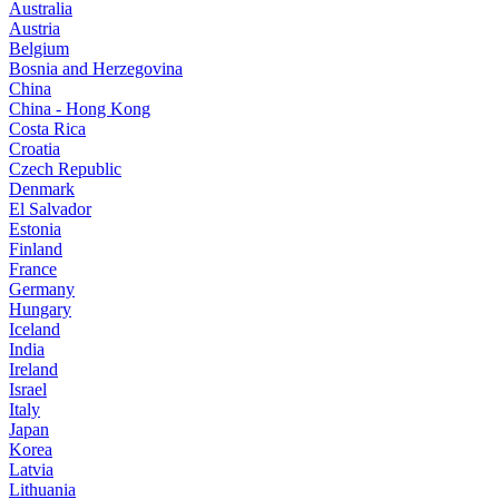
Australia
Austria
Belgium
Bosnia and Herzegovina
China
China - Hong Kong
Costa Rica
Croatia
Czech Republic
Denmark
El Salvador
Estonia
Finland
France
Germany
Hungary
Iceland
India
Ireland
Israel
Italy
Japan
Korea
Latvia
Lithuania