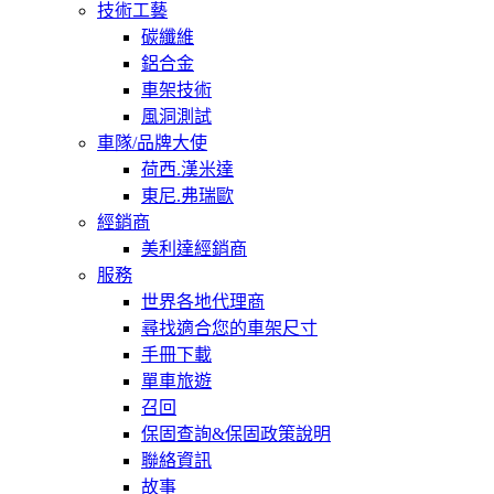
技術工藝
碳纖維
鋁合金
車架技術
風洞測試
車隊/品牌大使
荷西.漢米達
東尼.弗瑞歐
經銷商
美利達經銷商
服務
世界各地代理商
尋找適合您的車架尺寸
手冊下載
單車旅遊
召回
保固查詢&保固政策說明
聯絡資訊
故事