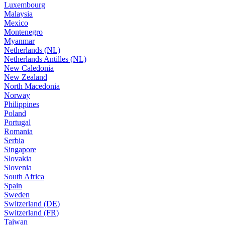
Luxembourg
Malaysia
Mexico
Montenegro
Myanmar
Netherlands (NL)
Netherlands Antilles (NL)
New Caledonia
New Zealand
North Macedonia
Norway
Philippines
Poland
Portugal
Romania
Serbia
Singapore
Slovakia
Slovenia
South Africa
Spain
Sweden
Switzerland (DE)
Switzerland (FR)
Taiwan