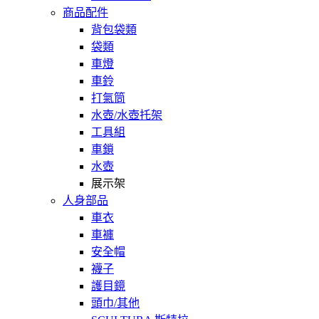
商品配件
背包袋類
袋類
車燈
車鈴
打氣筒
水壺/水壺托架
工具組
車鎖
水壺
展示架
人身部品
車衣
車褲
安全帽
襪子
護目鏡
頭巾/其他