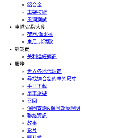
鋁合金
車架技術
風洞測試
車隊/品牌大使
荷西.漢米達
東尼.弗瑞歐
經銷商
美利達經銷商
服務
世界各地代理商
尋找適合您的車架尺寸
手冊下載
單車旅遊
召回
保固查詢&保固政策說明
聯絡資訊
故事
影片
隱私權