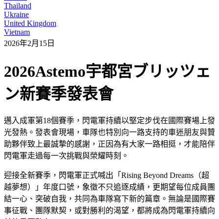
Thailand
Ukraine
United Kingdom
Vietnam
2026年2月15日
2026Astemo宇都宮ブリッツェ
ン新賽季發表會
邁入成軍第18個賽季，閃電軍持續以堅定步伐在國際賽場上發
光發熱。發表會現場，車隊也特別向一路支持的車迷朋友與贊
助夥伴致上最誠摯的感謝，正因為有大家一路相挺，才能陪伴
閃電軍走過每一次挑戰與榮耀時刻。
迎接全新賽季，閃電軍正式喊出「Rising Beyond Dreams（超
越夢想）」年度口號，象徵不只追逐成績，更期望每位成員團
結一心、突破自我，共同為車隊寫下新的篇章。無論是國際賽
事征戰、團隊默契，或對勝利的渴望，都將成為閃電軍持續向