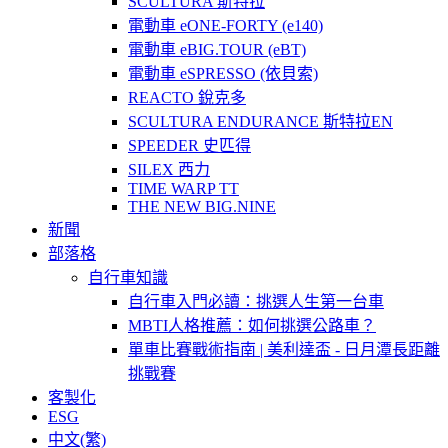
SCULTURA 斯特拉
電動車 eONE-FORTY (e140)
電動車 eBIG.TOUR (eBT)
電動車 eSPRESSO (依貝索)
REACTO 銳克多
SCULTURA ENDURANCE 斯特拉EN
SPEEDER 史匹得
SILEX 西力
TIME WARP TT
THE NEW BIG.NINE
新聞
部落格
自行車知識
自行車入門必讀：挑選人生第一台車
MBTI人格推薦：如何挑選公路車？
單車比賽戰術指南 | 美利達盃 - 日月潭長距離
挑戰賽
客製化
ESG
中文(繁)