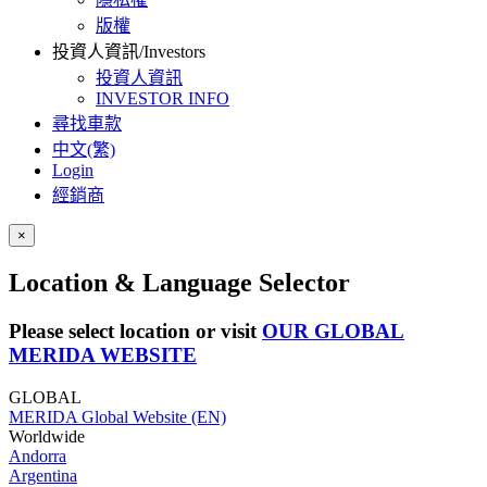
版權
投資人資訊/Investors
投資人資訊
INVESTOR INFO
尋找車款
中文(繁)
Login
經銷商
×
Location & Language Selector
Please select location or visit
OUR GLOBAL
MERIDA WEBSITE
GLOBAL
MERIDA Global Website (EN)
Worldwide
Andorra
Argentina