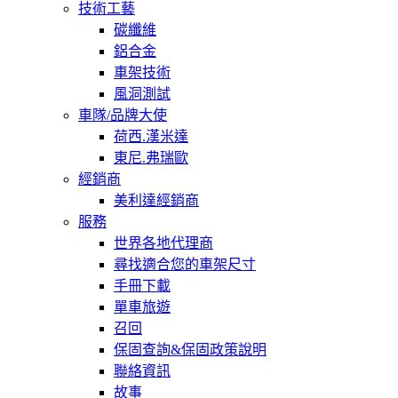
技術工藝
碳纖維
鋁合金
車架技術
風洞測試
車隊/品牌大使
荷西.漢米達
東尼.弗瑞歐
經銷商
美利達經銷商
服務
世界各地代理商
尋找適合您的車架尺寸
手冊下載
單車旅遊
召回
保固查詢&保固政策說明
聯絡資訊
故事