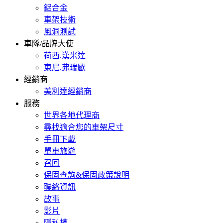
鋁合金
車架技術
風洞測試
車隊/品牌大使
荷西.漢米達
東尼.弗瑞歐
經銷商
美利達經銷商
服務
世界各地代理商
尋找適合您的車架尺寸
手冊下載
單車旅遊
召回
保固查詢&保固政策說明
聯絡資訊
故事
影片
隱私權