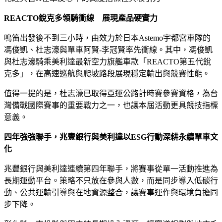
REACTO
銳克多領騎衝線 展現產品硬實力
鳴笛出發後不到三小時，由效力於日本Astemo宇都宮車隊的
馮俊凱、杜志濠與單車阿賢-李冠賢率先衝線。其中，馮俊凱
與杜志濠騎乘美利達最新空力旗艦車款「REACTO第五代銳
克多」，在高速巡航與爬坡路段展現穩定輸出與競賽性能。
值得一提的是，杜志濠已取得亞運公路計時賽參賽資格，為台
灣備戰國際賽事的重要戰力之一，也讓本屆活動更具競技指標
意義。
四年強強聯手，兆豐銀行與美利達以ESG行動深耕永續單車文
化
兆豐銀行與美利達連續第四年聯手，將賽事從單一活動推進為
長期運動平台。策略不只放在參與人數，而是同步導入低碳行
動、公共運輸引導與在地資源整合，讓賽事運作與環境負擔同
步下降。