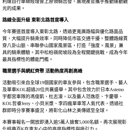
利達自行車總經理曾上原領騎出發，展現產官攜手推動運動觀
光的成果。
路線全面升級 東彰北路首度導入
今年賽道首度導入東彰北路，透過更寬廣路幅與優化路面品
質，大幅提升騎乘效率，同時降低市區交通干擾。整體路線貫
穿八卦山脈、串聯參山國家風景區，打造「強度 × 風景」兼
具的騎乘體驗。其中松柏嶺爬坡段為全程關鍵挑戰，成為今年
最具指標性的體能門檻。
職業選手與網紅齊聚 活動熱度再創高峰
活動吸引來自全球19個國家的車友參與，包含職業選手、藝人
及單車KOL超過20位共襄盛舉。其中包含效力於日本Astemo
宇都宮車隊的馮俊凱、杜志濠，以及藝人范逸臣、卞慶華、
KOL哲睿Jerry、小貝米漿、李四瘋單車等人氣代表，透過社
群即時分享賽事盛況，將彰化山林之美傳遞至全球。
本賽事報名一開放即湧入逾5萬人搶奪5,000名額，再次展現彰
化經典百K在車友心中的高度指標性與吸引力。