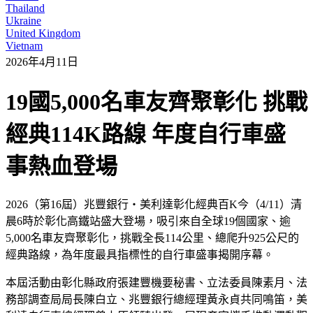
Thailand
Ukraine
United Kingdom
Vietnam
2026年4月11日
19國5,000名車友齊聚彰化 挑戰
經典114K路線 年度自行車盛
事熱血登場
2026（第16屆）兆豐銀行・美利達彰化經典百K今（4/11）清
晨6時於彰化高鐵站盛大登場，吸引來自全球19個國家、逾
5,000名車友齊聚彰化，挑戰全長114公里、總爬升925公尺的
經典路線，為年度最具指標性的自行車盛事揭開序幕。
本屆活動由彰化縣政府張建豐機要秘書、立法委員陳素月、法
務部調查局局長陳白立、兆豐銀行總經理黃永貞共同鳴笛，美