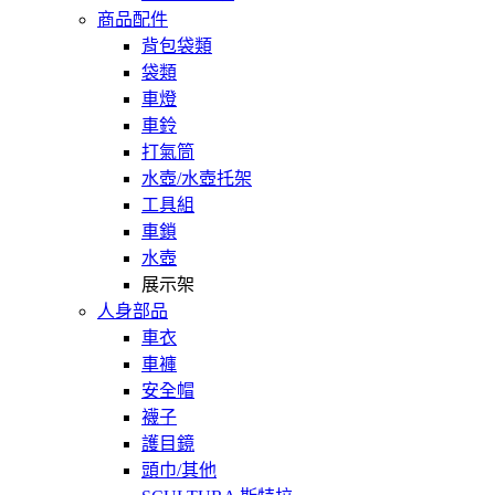
商品配件
背包袋類
袋類
車燈
車鈴
打氣筒
水壺/水壺托架
工具組
車鎖
水壺
展示架
人身部品
車衣
車褲
安全帽
襪子
護目鏡
頭巾/其他