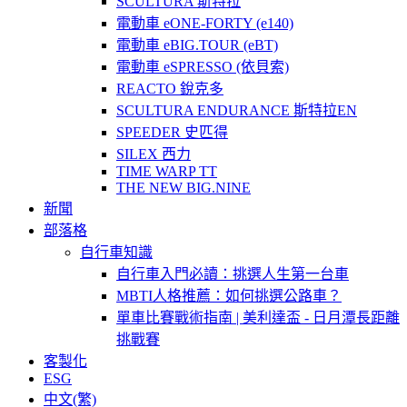
SCULTURA 斯特拉
電動車 eONE-FORTY (e140)
電動車 eBIG.TOUR (eBT)
電動車 eSPRESSO (依貝索)
REACTO 銳克多
SCULTURA ENDURANCE 斯特拉EN
SPEEDER 史匹得
SILEX 西力
TIME WARP TT
THE NEW BIG.NINE
新聞
部落格
自行車知識
自行車入門必讀：挑選人生第一台車
MBTI人格推薦：如何挑選公路車？
單車比賽戰術指南 | 美利達盃 - 日月潭長距離
挑戰賽
客製化
ESG
中文(繁)