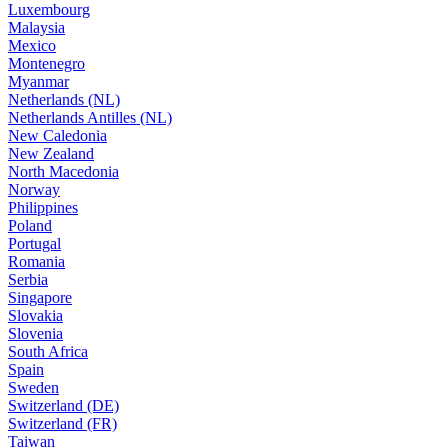
Luxembourg
Malaysia
Mexico
Montenegro
Myanmar
Netherlands (NL)
Netherlands Antilles (NL)
New Caledonia
New Zealand
North Macedonia
Norway
Philippines
Poland
Portugal
Romania
Serbia
Singapore
Slovakia
Slovenia
South Africa
Spain
Sweden
Switzerland (DE)
Switzerland (FR)
Taiwan