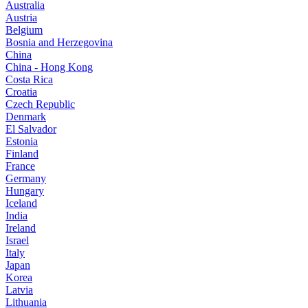
Australia
Austria
Belgium
Bosnia and Herzegovina
China
China - Hong Kong
Costa Rica
Croatia
Czech Republic
Denmark
El Salvador
Estonia
Finland
France
Germany
Hungary
Iceland
India
Ireland
Israel
Italy
Japan
Korea
Latvia
Lithuania