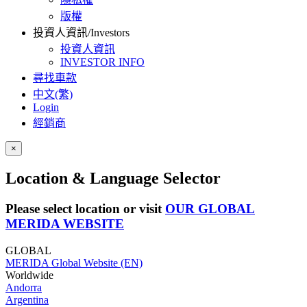
版權
投資人資訊/Investors
投資人資訊
INVESTOR INFO
尋找車款
中文(繁)
Login
經銷商
×
Location & Language Selector
Please select location or visit
OUR GLOBAL
MERIDA WEBSITE
GLOBAL
MERIDA Global Website (EN)
Worldwide
Andorra
Argentina