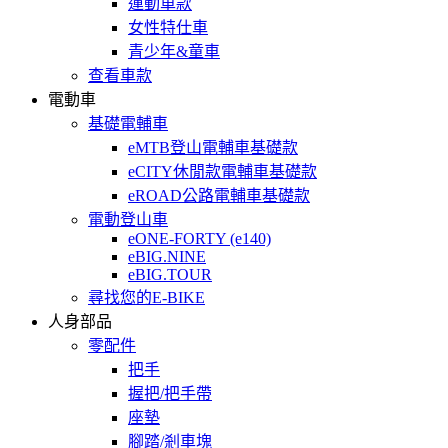
運動車款
女性特仕車
青少年&童車
查看車款
電動車
基礎電輔車
eMTB登山電輔車基礎款
eCITY休閒款電輔車基礎款
eROAD公路電輔車基礎款
電動登山車
eONE-FORTY (e140)
eBIG.NINE
eBIG.TOUR
尋找您的E-BIKE
人身部品
零配件
把手
握把/把手帶
座墊
腳踏/剎車塊