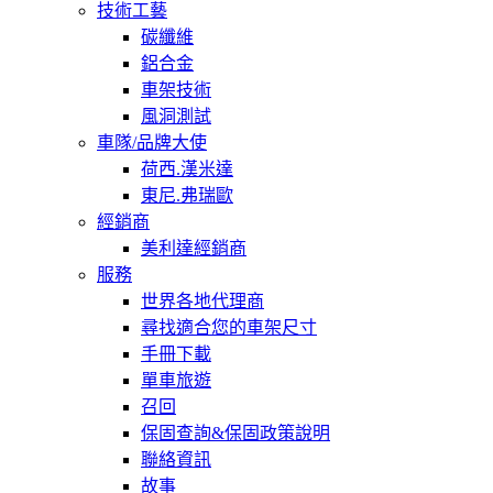
技術工藝
碳纖維
鋁合金
車架技術
風洞測試
車隊/品牌大使
荷西.漢米達
東尼.弗瑞歐
經銷商
美利達經銷商
服務
世界各地代理商
尋找適合您的車架尺寸
手冊下載
單車旅遊
召回
保固查詢&保固政策說明
聯絡資訊
故事