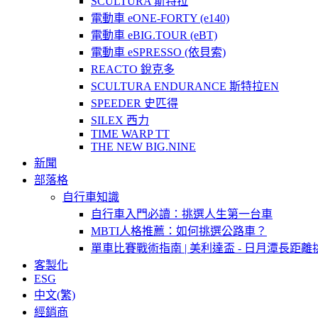
SCULTURA 斯特拉
電動車 eONE-FORTY (e140)
電動車 eBIG.TOUR (eBT)
電動車 eSPRESSO (依貝索)
REACTO 銳克多
SCULTURA ENDURANCE 斯特拉EN
SPEEDER 史匹得
SILEX 西力
TIME WARP TT
THE NEW BIG.NINE
新聞
部落格
自行車知識
自行車入門必讀：挑選人生第一台車
MBTI人格推薦：如何挑選公路車？
單車比賽戰術指南 | 美利達盃 - 日月潭長距離
客製化
ESG
中文(繁)
經銷商