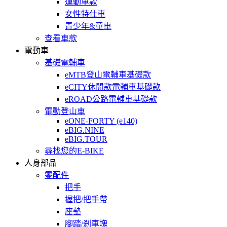
運動車款
女性特仕車
青少年&童車
查看車款
電動車
基礎電輔車
eMTB登山電輔車基礎款
eCITY休閒款電輔車基礎款
eROAD公路電輔車基礎款
電動登山車
eONE-FORTY (e140)
eBIG.NINE
eBIG.TOUR
尋找您的E-BIKE
人身部品
零配件
把手
握把/把手帶
座墊
腳踏/剎車塊