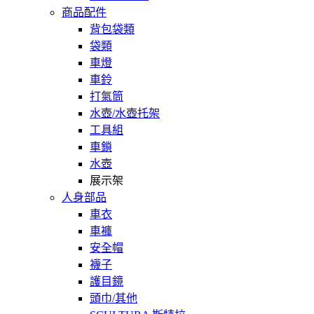
商品配件
背包袋類
袋類
車燈
車鈴
打氣筒
水壺/水壺托架
工具組
車鎖
水壺
展示架
人身部品
車衣
車褲
安全帽
襪子
護目鏡
頭巾/其他