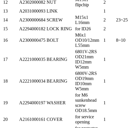
12
A2302000082
NUT
2
flipchip
13
A2031000093
LINK
1
M15x1
14
A2300000684
SCREW
2
23~25
L16mm
15
A2294000182
LOCK RING
for ID26
2
M6x1
16
A2300000475
BOLT
OD10/12mm
1
8~10
L55mm
6801V-2RS
OD21mm
17
A2221000035
BEARING
1
ID12mm
W5mm
6800V-2RS
OD19mm
18
A2221000034
BEARING
1
ID10mm
W5mm
for M6
sunkenhead
19
A2294000197
WASHER
1
screw
OD18.5mm
for service
20
A2161000161
COVER
1
opening