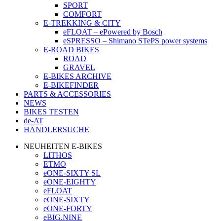
SPORT
COMFORT
E-TREKKING & CITY
eFLOAT – ePowered by Bosch
eSPRESSO – Shimano STePS power systems
E-ROAD BIKES
ROAD
GRAVEL
E-BIKES ARCHIVE
E-BIKEFINDER
PARTS & ACCESSORIES
NEWS
BIKES TESTEN
de-AT
HÄNDLERSUCHE
NEUHEITEN E-BIKES
LITHOS
ETMO
eONE-SIXTY SL
eONE-EIGHTY
eFLOAT
eONE-SIXTY
eONE-FORTY
eBIG.NINE