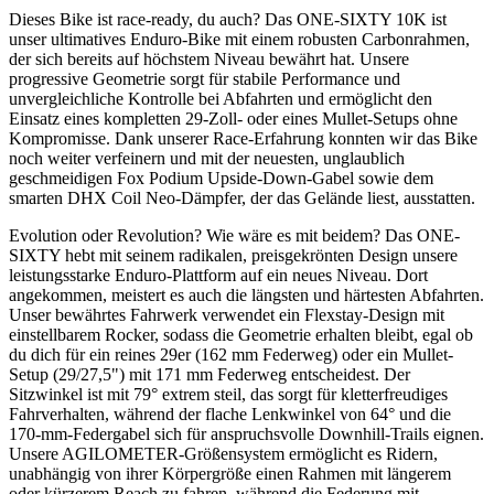
Dieses Bike ist race-ready, du auch? Das ONE-SIXTY 10K ist
unser ultimatives Enduro-Bike mit einem robusten Carbonrahmen,
der sich bereits auf höchstem Niveau bewährt hat. Unsere
progressive Geometrie sorgt für stabile Performance und
unvergleichliche Kontrolle bei Abfahrten und ermöglicht den
Einsatz eines kompletten 29-Zoll- oder eines Mullet-Setups ohne
Kompromisse. Dank unserer Race-Erfahrung konnten wir das Bike
noch weiter verfeinern und mit der neuesten, unglaublich
geschmeidigen Fox Podium Upside-Down-Gabel sowie dem
smarten DHX Coil Neo-Dämpfer, der das Gelände liest, ausstatten.
Evolution oder Revolution? Wie wäre es mit beidem? Das ONE-
SIXTY hebt mit seinem radikalen, preisgekrönten Design unsere
leistungsstarke Enduro-Plattform auf ein neues Niveau. Dort
angekommen, meistert es auch die längsten und härtesten Abfahrten.
Unser bewährtes Fahrwerk verwendet ein Flexstay-Design mit
einstellbarem Rocker, sodass die Geometrie erhalten bleibt, egal ob
du dich für ein reines 29er (162 mm Federweg) oder ein Mullet-
Setup (29/27,5") mit 171 mm Federweg entscheidest. Der
Sitzwinkel ist mit 79° extrem steil, das sorgt für kletterfreudiges
Fahrverhalten, während der flache Lenkwinkel von 64° und die
170-mm-Federgabel sich für anspruchsvolle Downhill-Trails eignen.
Unsere AGILOMETER-Größensystem ermöglicht es Ridern,
unabhängig von ihrer Körpergröße einen Rahmen mit längerem
oder kürzerem Reach zu fahren, während die Federung mit