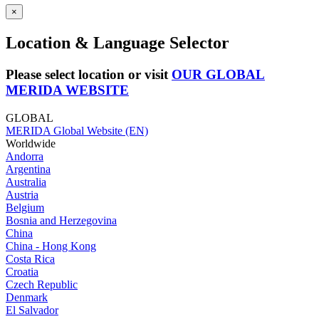
×
Location & Language Selector
Please select location or visit
OUR GLOBAL
MERIDA WEBSITE
GLOBAL
MERIDA Global Website (EN)
Worldwide
Andorra
Argentina
Australia
Austria
Belgium
Bosnia and Herzegovina
China
China - Hong Kong
Costa Rica
Croatia
Czech Republic
Denmark
El Salvador