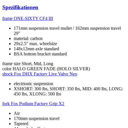
Spezifikationen
frame
ONE-SIXTY CF4 III
171mm suspension travel mullet / 162mm suspension travel
29"
material: carbon
29x2.5" max. wheelsize
148x12mm axle standard
BSA bottom bracket standard
frame size
Short, Mid, Long
color
HALO GREEN FADE (HOLO SILVER)
shock
Fox DHX Factory Live Valve Neo
electrionic suspension
XSHORT: 300 lbs, SHORT: 350 lbs, MID: 400 lbs, LONG:
450 lbs, XLONG: 500 lbs
fork
Fox Podium Factory Grip X2
Air
170mm suspension travel
Tapered