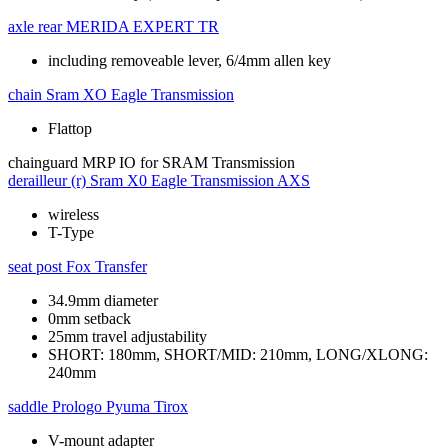
axle rear
MERIDA EXPERT TR
including removeable lever, 6/4mm allen key
chain
Sram XO Eagle Transmission
Flattop
chainguard
MRP IO for SRAM Transmission
derailleur (r)
Sram X0 Eagle Transmission AXS
wireless
T-Type
seat post
Fox Transfer
34.9mm diameter
0mm setback
25mm travel adjustability
SHORT: 180mm, SHORT/MID: 210mm, LONG/XLONG:
240mm
saddle
Prologo Pyuma Tirox
V-mount adapter