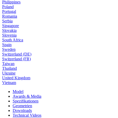
Philippines
Poland
Portugal
Romania
Serbia
Singapore
Slovakia
Slovenia
South Africa
Spain
Sweden
Switzerland (DE)
Switzerland (FR)
Taiwan
Thailand
Ukraine
United Kingdom
Vietnam
Model
Awards & Media
Spezifikationen
Geometrien
Downloads
Technical Videos