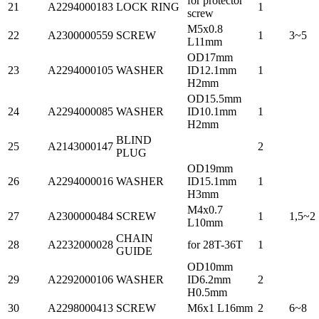
for protector
21
A2294000183
LOCK RING
1
screw
M5x0.8
22
A2300000559
SCREW
1
3~5
L11mm
OD17mm
23
A2294000105
WASHER
ID12.1mm
1
H2mm
OD15.5mm
24
A2294000085
WASHER
ID10.1mm
1
H2mm
BLIND
25
A2143000147
2
PLUG
OD19mm
26
A2294000016
WASHER
ID15.1mm
1
H3mm
M4x0.7
27
A2300000484
SCREW
1
1,5~2
L10mm
CHAIN
28
A2232000028
for 28T-36T
1
GUIDE
OD10mm
29
A2292000106
WASHER
ID6.2mm
2
H0.5mm
30
A2298000413
SCREW
M6x1 L16mm
2
6~8