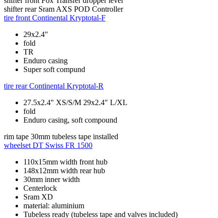
shifter front
Fox Transfer dropper lever
shifter rear
Sram AXS POD Controller
tire front
Continental Kryptotal-F
29x2.4"
fold
TR
Enduro casing
Super soft compund
tire rear
Continental Kryptotal-R
27.5x2.4" XS/S/M 29x2.4" L/XL
fold
Enduro casing, soft compound
rim tape
30mm tubeless tape installed
wheelset
DT Swiss FR 1500
110x15mm width front hub
148x12mm width rear hub
30mm inner width
Centerlock
Sram XD
material: aluminium
Tubeless ready (tubeless tape and valves included)