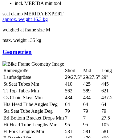
incl. MERIDA minitool
seat clamp
MERIDA EXPERT
approx. weight
16.3 kg
weighed at frame size M
max. weight
135 kg
Geometrien
Ramengröße
Short
Mid
Long
Laufradgrösse
29/27.5"
29/27.5"
29"
St Seat Tubes Mm
410
425
445
Tt Top Tubes Mm
562
589
621
Cs Chain Stays Mm
434
434
437.5
Hta Head Tube Angles Deg
64
64
64
Sta Seat Tube Angle Deg
79
79
79
Bd Bottom Bracket Drops Mm
7
7
27.5
Ht Head Tube Lengths Mm
95
95
105
Fl Fork Lengths Mm
581
581
581