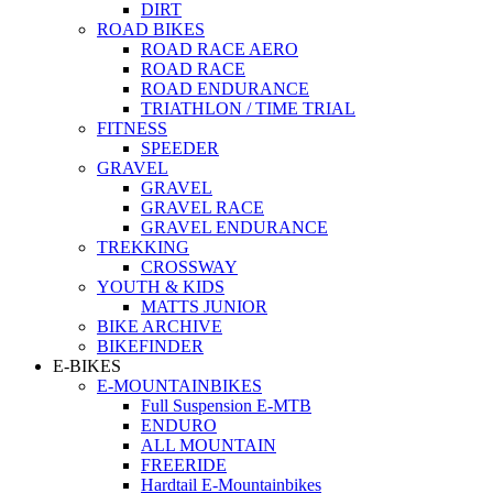
DIRT
ROAD BIKES
ROAD RACE AERO
ROAD RACE
ROAD ENDURANCE
TRIATHLON / TIME TRIAL
FITNESS
SPEEDER
GRAVEL
GRAVEL
GRAVEL RACE
GRAVEL ENDURANCE
TREKKING
CROSSWAY
YOUTH & KIDS
MATTS JUNIOR
BIKE ARCHIVE
BIKEFINDER
E-BIKES
E-MOUNTAINBIKES
Full Suspension E-MTB
ENDURO
ALL MOUNTAIN
FREERIDE
Hardtail E-Mountainbikes