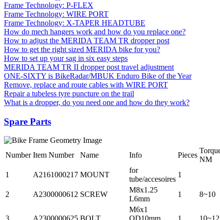
Frame Technology: P-FLEX
Frame Technology: WIRE PORT
Frame Technology: X-TAPER HEADTUBE
How do mech hangers work and how do you replace one?
How to adjust the MERIDA TEAM TR dropper post
How to get the right sized MERIDA bike for you?
How to set up your sag in six easy steps
MERIDA TEAM TR II dropper post travel adjustment
ONE-SIXTY is BikeRadar/MBUK Enduro Bike of the Year
Remove, replace and route cables with WIRE PORT
Repair a tubeless tyre puncture on the trail
What is a dropper, do you need one and how do they work?
Spare Parts
Torqu
Number
Item Number
Name
Info
Pieces
NM
for
1
A2161000217
MOUNT
1
tube/accesoires
M8x1.25
2
A2300000612
SCREW
1
8~10
L6mm
M6x1
3
A2300000625
BOLT
OD10mm
1
10~12