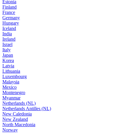
Estonia
Finland
France
Germany
Hungary
Iceland
India
Ireland
Israel
Italy
Japan
Korea
Latvia
Lithuania
Luxembourg
Malaysia
Mexico
Montenegro
Myanmar
Netherlands (NL)
Netherlands Antilles (NL)
New Caledonia
New Zealand
North Macedonia
Norway