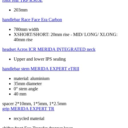
rotor rear
TRP RS05E
203mm
handlebar
Race Face Era Carbon
780mm width
XSHORT/SHORT: 20mm rise - MID/ LONG/ XLONG:
40mm rise
headset
Acros ICR MERIDA INTEGRATED neck
Upper and lower IPS sealing
handlebar stem
MERIDA EXPERT eTRII
material: aluminium
35mm diameter
0° stem angle
40 mm
spacer
2*10mm, 1*5mm, 1*2.5mm
grip
MERIDA EXPERT TR
recycled material