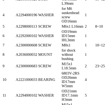
L39mm
for M6
sunkenhead
4
A2294000196
WASHER
1
screw
OD16mm
5
A2298000113
SCREW
M6x1 L16mm
2
8~10
OD19mm
6
A2292000102
WASHER
ID15mm
1
H0,3mm
7
A2300000608
SCREW
M8x1
1
10~12
for shock
8
A2036000032
MOUNT
without
1
bushing
M15x1
9
A2300000683
SCREW
2
23~25
L18.5mm
6803V-2RS
OD26mm
10
A2221000033
BEARING
4
ID17mm
W5mm
OD21mm
11
A2294000102
WASHER
ID17.1mm
5
H3mm
M15x1