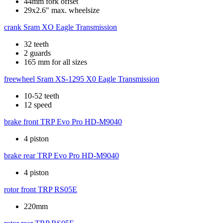
44mm fork offset
29x2.6" max. wheelsize
crank
Sram XO Eagle Transmission
32 teeth
2 guards
165 mm for all sizes
freewheel
Sram XS-1295 X0 Eagle Transmission
10-52 teeth
12 speed
brake front
TRP Evo Pro HD-M9040
4 piston
brake rear
TRP Evo Pro HD-M9040
4 piston
rotor front
TRP RS05E
220mm