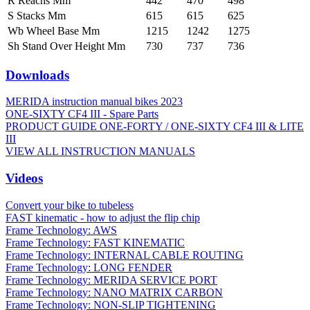
R Reachs Mm
442
470
498
S Stacks Mm
615
615
625
Wb Wheel Base Mm
1215
1242
1275
Sh Stand Over Height Mm
730
737
736
Downloads
MERIDA instruction manual bikes 2023
ONE-SIXTY CF4 III - Spare Parts
PRODUCT GUIDE ONE-FORTY / ONE-SIXTY CF4 III & LITE
III
VIEW ALL INSTRUCTION MANUALS
Videos
Convert your bike to tubeless
FAST kinematic - how to adjust the flip chip
Frame Technology: AWS
Frame Technology: FAST KINEMATIC
Frame Technology: INTERNAL CABLE ROUTING
Frame Technology: LONG FENDER
Frame Technology: MERIDA SERVICE PORT
Frame Technology: NANO MATRIX CARBON
Frame Technology: NON-SLIP TIGHTENING