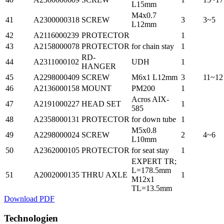
L15mm
M4x0.7
41
A2300000318
SCREW
3
3~5
L12mm
42
A2116000239
PROTECTOR
1
43
A2158000078
PROTECTOR
for chain stay
1
RD-
44
A2311000102
UDH
1
HANGER
45
A2298000409
SCREW
M6x1 L12mm
3
11~12
46
A2136000158
MOUNT
PM200
1
Acros AIX-
47
A2191000227
HEAD SET
1
585
48
A2358000131
PROTECTOR
for down tube
1
M5x0.8
49
A2298000024
SCREW
2
4~6
L10mm
50
A2362000105
PROTECTOR
for seat stay
1
EXPERT TR;
L=178.5mm
51
A2002000135
THRU AXLE
1
M12x1
TL=13.5mm
Download PDF
Technologien