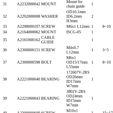
Mount for
31
A2232000042
MOUNT
1
chain guide
OD10.1mm
32
A2292000008
WASHER
ID6.2mm
2
H3mm
33
A2298000107
SCREW
M6x1 L12mm
1
8~10
34
A2164000062
MOUNT
ISCG-05
1
CABLE
35
A2161000162
1
GUIDE
M4x0.7
36
A2300000151
SCREW
1
3~5
L12mm
M6x1
37
A2300000598
BOLT
OD15/17mm
1
8~10
L55mm
172607V-2RS
OD26mm
38
A2221000040
BEARING
1
ID17mm
W7mm
3802V-2RS
OD24mm
39
A2221000043
BEARING
1
ID15mm
W7mm
M10x1
40
A2300000609
SCREW
1
15~17