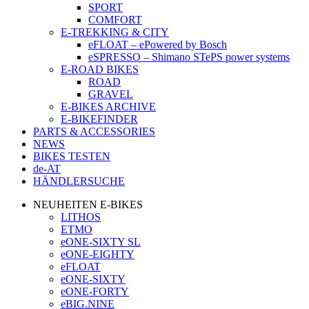
SPORT
COMFORT
E-TREKKING & CITY
eFLOAT – ePowered by Bosch
eSPRESSO – Shimano STePS power systems
E-ROAD BIKES
ROAD
GRAVEL
E-BIKES ARCHIVE
E-BIKEFINDER
PARTS & ACCESSORIES
NEWS
BIKES TESTEN
de-AT
HÄNDLERSUCHE
NEUHEITEN E-BIKES
LITHOS
ETMO
eONE-SIXTY SL
eONE-EIGHTY
eFLOAT
eONE-SIXTY
eONE-FORTY
eBIG.NINE