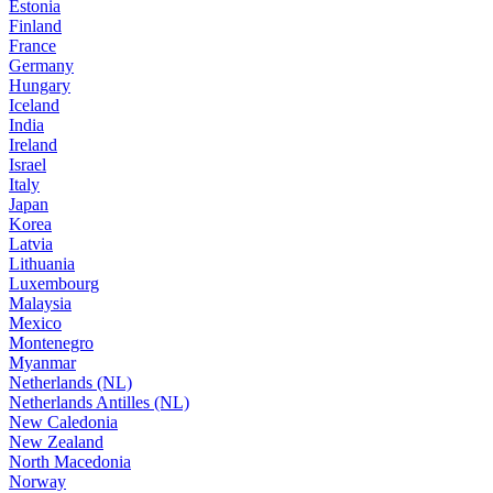
Estonia
Finland
France
Germany
Hungary
Iceland
India
Ireland
Israel
Italy
Japan
Korea
Latvia
Lithuania
Luxembourg
Malaysia
Mexico
Montenegro
Myanmar
Netherlands (NL)
Netherlands Antilles (NL)
New Caledonia
New Zealand
North Macedonia
Norway