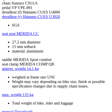
chain
Sunrace CN11A
pedal
VP VPE-891
derailleur (f)
Shimano CUES U4000
derailleur (r)
Shimano CUES U3020
SGS
seat post
MERIDA CC
27.2 mm diameter
15 mm setback
material: aluminium
saddle
MERIDA Sport comfort
seat clamp
MERIDA COMP QR
approx. weight
14.1 kg
weighed at frame size UNI
Weight may vary depending on bike size, finish or possible
specification changes due to supply chain issues.
max. weight
135 kg
Total weight of bike, rider and luggage
manual
Downloads