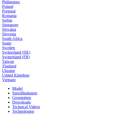
Philippines
Poland
Portugal
Romania
Serbia
Singapore
Slovakia
Slovenia
South Africa
Spain
Sweden
Switzerland (DE)
Switzerland (FR)
Taiwan
Thailand
Ukraine
United Kingdom
Vietnam
Model
Spezifikationen
Geometrien
Downloads
Technical Videos
Technologien