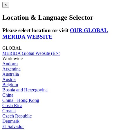
×
Location & Language Selector
Please select location or visit
OUR GLOBAL
MERIDA WEBSITE
GLOBAL
MERIDA Global Website (EN)
Worldwide
Andorra
Argentina
Australia
Austria
Belgium
Bosnia and Herzegovina
China
China - Hong Kong
Costa Rica
Croatia
Czech Republic
Denmark
El Salvador