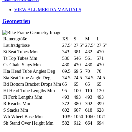
VIEW ALL MERIDA MANUALS
Geometrien
Ramengröße
XS
S
M
L
Laufradgrösse
27.5"
27.5"
27.5"
27.5"
St Seat Tubes Mm
343
381
432
470
Tt Top Tubes Mm
536
546
561
571
Cs Chain Stays Mm
430
430
430
430
Hta Head Tube Angles Deg
69.5
69.5
70
70
Sta Seat Tube Angle Deg
74.5
74.5
74.5
74.5
Bd Bottom Bracket Drops Mm
65
65
65
65
Ht Head Tube Lengths Mm
95
100
110
120
Fl Fork Lengths Mm
493
493
493
493
R Reachs Mm
372
380
392
399
S Stacks Mm
602
607
618
628
Wb Wheel Base Mm
1039
1050
1060
1071
Sh Stand Over Height Mm
582
612
664
694