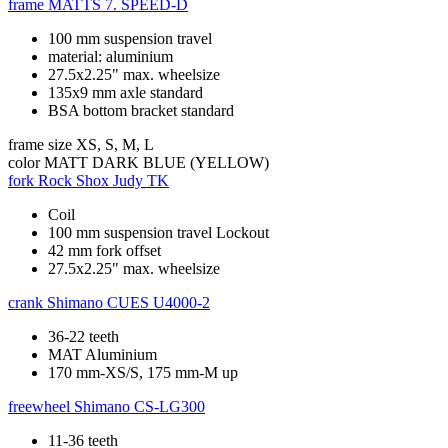
frame
MATTS 7. SPEED-D
100 mm suspension travel
material: aluminium
27.5x2.25" max. wheelsize
135x9 mm axle standard
BSA bottom bracket standard
frame size
XS, S, M, L
color
MATT DARK BLUE (YELLOW)
fork
Rock Shox Judy TK
Coil
100 mm suspension travel Lockout
42 mm fork offset
27.5x2.25" max. wheelsize
crank
Shimano CUES U4000-2
36-22 teeth
MAT Aluminium
170 mm-XS/S, 175 mm-M up
freewheel
Shimano CS-LG300
11-36 teeth