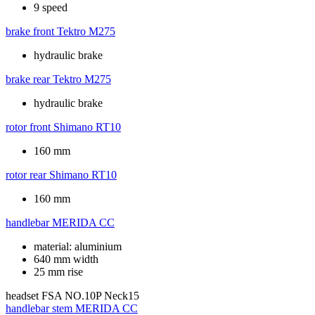
9 speed
brake front
Tektro M275
hydraulic brake
brake rear
Tektro M275
hydraulic brake
rotor front
Shimano RT10
160 mm
rotor rear
Shimano RT10
160 mm
handlebar
MERIDA CC
material: aluminium
640 mm width
25 mm rise
headset
FSA NO.10P Neck15
handlebar stem
MERIDA CC