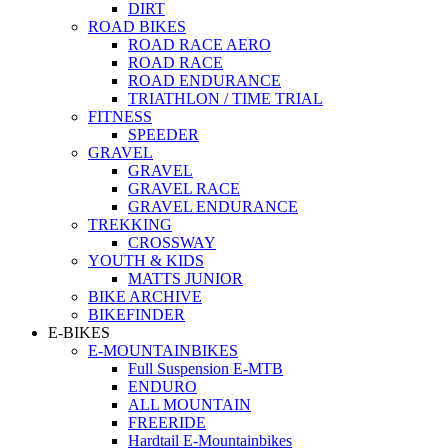
DIRT
ROAD BIKES
ROAD RACE AERO
ROAD RACE
ROAD ENDURANCE
TRIATHLON / TIME TRIAL
FITNESS
SPEEDER
GRAVEL
GRAVEL
GRAVEL RACE
GRAVEL ENDURANCE
TREKKING
CROSSWAY
YOUTH & KIDS
MATTS JUNIOR
BIKE ARCHIVE
BIKEFINDER
E-BIKES
E-MOUNTAINBIKES
Full Suspension E-MTB
ENDURO
ALL MOUNTAIN
FREERIDE
Hardtail E-Mountainbikes