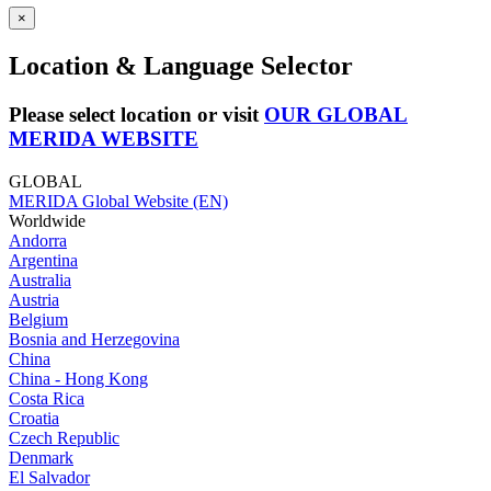
×
Location & Language Selector
Please select location or visit
OUR GLOBAL
MERIDA WEBSITE
GLOBAL
MERIDA Global Website (EN)
Worldwide
Andorra
Argentina
Australia
Austria
Belgium
Bosnia and Herzegovina
China
China - Hong Kong
Costa Rica
Croatia
Czech Republic
Denmark
El Salvador