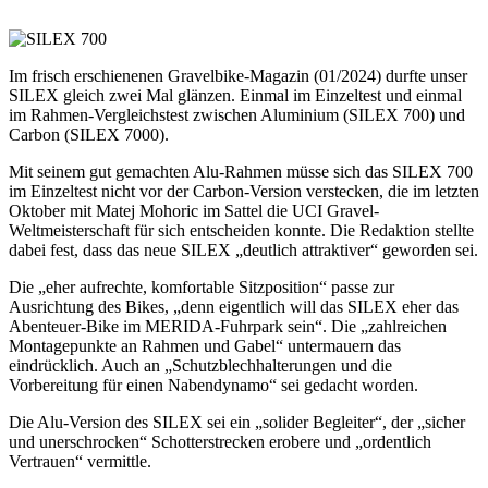
Im frisch erschienenen Gravelbike-Magazin (01/2024) durfte unser
SILEX gleich zwei Mal glänzen. Einmal im Einzeltest und einmal
im Rahmen-Vergleichstest zwischen Aluminium (SILEX 700) und
Carbon (SILEX 7000).
Mit seinem gut gemachten Alu-Rahmen müsse sich das SILEX 700
im Einzeltest nicht vor der Carbon-Version verstecken, die im letzten
Oktober mit Matej Mohoric im Sattel die UCI Gravel-
Weltmeisterschaft für sich entscheiden konnte. Die Redaktion stellte
dabei fest, dass das neue SILEX „deutlich attraktiver“ geworden sei.
Die „eher aufrechte, komfortable Sitzposition“ passe zur
Ausrichtung des Bikes, „denn eigentlich will das SILEX eher das
Abenteuer-Bike im MERIDA-Fuhrpark sein“. Die „zahlreichen
Montagepunkte an Rahmen und Gabel“ untermauern das
eindrücklich. Auch an „Schutzblechhalterungen und die
Vorbereitung für einen Nabendynamo“ sei gedacht worden.
Die Alu-Version des SILEX sei ein „solider Begleiter“, der „sicher
und unerschrocken“ Schotterstrecken erobere und „ordentlich
Vertrauen“ vermittle.