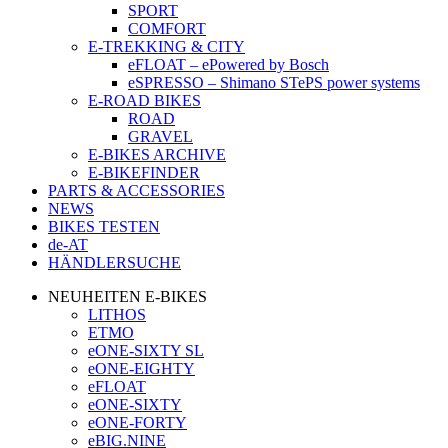
SPORT
COMFORT
E-TREKKING & CITY
eFLOAT – ePowered by Bosch
eSPRESSO – Shimano STePS power systems
E-ROAD BIKES
ROAD
GRAVEL
E-BIKES ARCHIVE
E-BIKEFINDER
PARTS & ACCESSORIES
NEWS
BIKES TESTEN
de-AT
HÄNDLERSUCHE
NEUHEITEN E-BIKES
LITHOS
ETMO
eONE-SIXTY SL
eONE-EIGHTY
eFLOAT
eONE-SIXTY
eONE-FORTY
eBIG.NINE