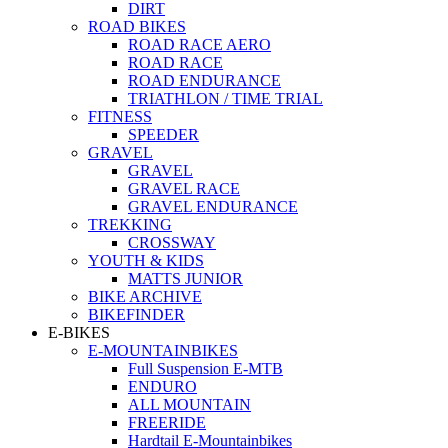
DIRT
ROAD BIKES
ROAD RACE AERO
ROAD RACE
ROAD ENDURANCE
TRIATHLON / TIME TRIAL
FITNESS
SPEEDER
GRAVEL
GRAVEL
GRAVEL RACE
GRAVEL ENDURANCE
TREKKING
CROSSWAY
YOUTH & KIDS
MATTS JUNIOR
BIKE ARCHIVE
BIKEFINDER
E-BIKES
E-MOUNTAINBIKES
Full Suspension E-MTB
ENDURO
ALL MOUNTAIN
FREERIDE
Hardtail E-Mountainbikes