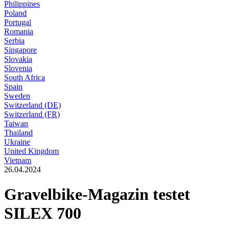
Philippines
Poland
Portugal
Romania
Serbia
Singapore
Slovakia
Slovenia
South Africa
Spain
Sweden
Switzerland (DE)
Switzerland (FR)
Taiwan
Thailand
Ukraine
United Kingdom
Vietnam
26.04.2024
Gravelbike-Magazin testet
SILEX 700