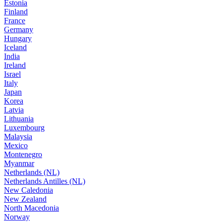
Estonia
Finland
France
Germany
Hungary
Iceland
India
Ireland
Israel
Italy
Japan
Korea
Latvia
Lithuania
Luxembourg
Malaysia
Mexico
Montenegro
Myanmar
Netherlands (NL)
Netherlands Antilles (NL)
New Caledonia
New Zealand
North Macedonia
Norway