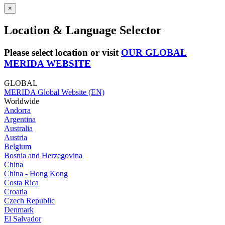
×
Location & Language Selector
Please select location or visit
OUR GLOBAL
MERIDA WEBSITE
GLOBAL
MERIDA Global Website (EN)
Worldwide
Andorra
Argentina
Australia
Austria
Belgium
Bosnia and Herzegovina
China
China - Hong Kong
Costa Rica
Croatia
Czech Republic
Denmark
El Salvador