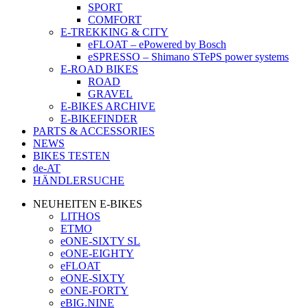
SPORT
COMFORT
E-TREKKING & CITY
eFLOAT – ePowered by Bosch
eSPRESSO – Shimano STePS power systems
E-ROAD BIKES
ROAD
GRAVEL
E-BIKES ARCHIVE
E-BIKEFINDER
PARTS & ACCESSORIES
NEWS
BIKES TESTEN
de-AT
HÄNDLERSUCHE
NEUHEITEN E-BIKES
LITHOS
ETMO
eONE-SIXTY SL
eONE-EIGHTY
eFLOAT
eONE-SIXTY
eONE-FORTY
eBIG.NINE