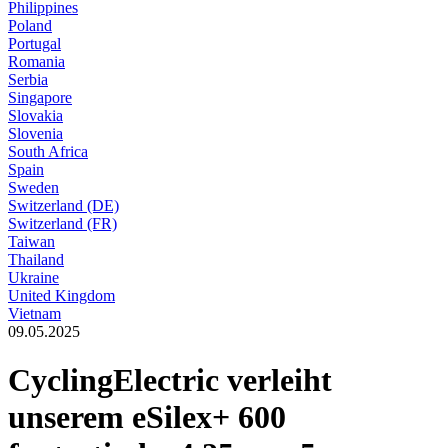
Philippines
Poland
Portugal
Romania
Serbia
Singapore
Slovakia
Slovenia
South Africa
Spain
Sweden
Switzerland (DE)
Switzerland (FR)
Taiwan
Thailand
Ukraine
United Kingdom
Vietnam
09.05.2025
CyclingElectric verleiht
unserem eSilex+ 600