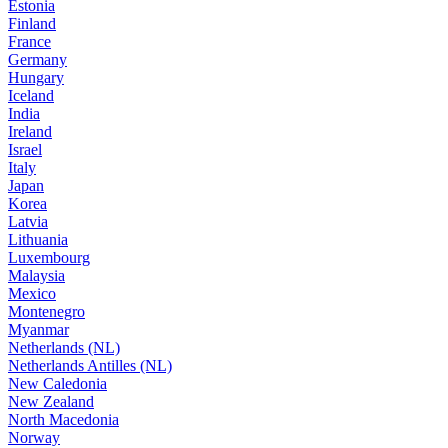
Estonia
Finland
France
Germany
Hungary
Iceland
India
Ireland
Israel
Italy
Japan
Korea
Latvia
Lithuania
Luxembourg
Malaysia
Mexico
Montenegro
Myanmar
Netherlands (NL)
Netherlands Antilles (NL)
New Caledonia
New Zealand
North Macedonia
Norway