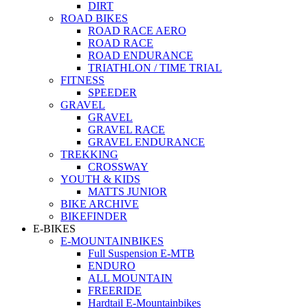
DIRT
ROAD BIKES
ROAD RACE AERO
ROAD RACE
ROAD ENDURANCE
TRIATHLON / TIME TRIAL
FITNESS
SPEEDER
GRAVEL
GRAVEL
GRAVEL RACE
GRAVEL ENDURANCE
TREKKING
CROSSWAY
YOUTH & KIDS
MATTS JUNIOR
BIKE ARCHIVE
BIKEFINDER
E-BIKES
E-MOUNTAINBIKES
Full Suspension E-MTB
ENDURO
ALL MOUNTAIN
FREERIDE
Hardtail E-Mountainbikes