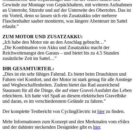
Gewinde zur Montage von Gepäckhaltern, mit weiteren Aufnahmen
an Unterrohr, Sitzrohr und auf der Unterseite des Oberrohrs. Das ist
ein Vorteil, denn so lassen sich ein Zusatzakku oder mehrere
Flaschenhalter sauber montieren, was längere Abenteuer im Sattel
erlaubt.”
ZUM MOTOR UND ZUSATZAKKU:
„Ich habe den Motor nie an den Anschlag gebracht…”
„Die Kombination von Akku und Zusatzakku macht der
Reichweitenangst den Garaus – und bietet bis zu 4.5 Stunden
zusätzliche Zeit im Sattel…”
IHR GESAMTURTEIL:
„Dies ist ein sehr fähiges Fahrrad. Es bietet beim Draufsitzen und
Fahren viel Komfort, und der Motor ist stark genug für alle Anstiege
und Wegbeschaffenheiten. Zudem bietet das Rad ausreichend
Stauraum für all die Dinge, die auf einer Gravel-Ausfahrt das Leben
erleichtern. Ich hatte viel Spaß an diesem elektrischen Gravelbike
und daran, es im verschiedenstem Gelände zu fahren.”
Der komplette Testbericht von CyclingElectric ist
hier
zu finden.
Mehr Informationen zum Konzept und den Merkmalen vom eSilex
und der dahinter steckenden Designidee gibt es
hier
.