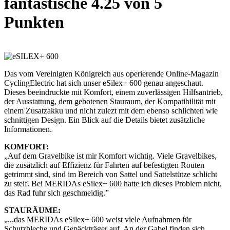
fantastische 4.25 von 5
Punkten
Das vom Vereinigten Königreich aus operierende Online-Magazin
CyclingElectric hat sich unser eSilex+ 600 genau angeschaut.
Dieses beeindruckte mit Komfort, einem zuverlässigen Hilfsantrieb,
der Ausstattung, dem gebotenen Stauraum, der Kompatibilität mit
einem Zusatzakku und nicht zulezt mit dem ebenso schlichten wie
schnittigen Design. Ein Blick auf die Details bietet zusätzliche
Informationen.
KOMFORT:
„Auf dem Gravelbike ist mir Komfort wichtig. Viele Gravelbikes,
die zusätzlich auf Effizienz für Fahrten auf befestigten Routen
getrimmt sind, sind im Bereich von Sattel und Sattelstütze schlicht
zu steif. Bei MERIDAs eSilex+ 600 hatte ich dieses Problem nicht,
das Rad fuhr sich geschmeidig.”
STAURÄUME:
„...das MERIDAs eSilex+ 600 weist viele Aufnahmen für
Schutzbleche und Gepäckträger auf. An der Gabel finden sich