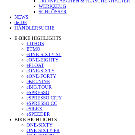
TRINKFLASCHEN & FLASCHENHALTER
WERKZEUG
SCHLÖSSER
NEWS
de-DE
HÄNDLERSUCHE
E-BIKE HIGHLIGHTS
LITHOS
ETMO
eONE-SIXTY SL
eONE-EIGHTY
eFLOAT
eONE-SIXTY
eONE-FORTY
eBIG.NINE
eBIG.TOUR
eSPRESSO
eSPRESSO CITY
eSPRESSO CC
eSILEX
eSPEEDER
BIKE HIGHLIGHTS
ONE-SIXTY
ONE-SIXTY FR