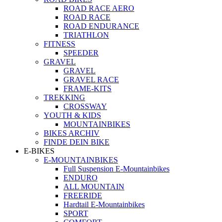
ROAD RACE AERO
ROAD RACE
ROAD ENDURANCE
TRIATHLON
FITNESS
SPEEDER
GRAVEL
GRAVEL
GRAVEL RACE
FRAME-KITS
TREKKING
CROSSWAY
YOUTH & KIDS
MOUNTAINBIKES
BIKES ARCHIV
FINDE DEIN BIKE
E-BIKES
E-MOUNTAINBIKES
Full Suspension E-Mountainbikes
ENDURO
ALL MOUNTAIN
FREERIDE
Hardtail E-Mountainbikes
SPORT