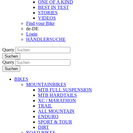
ONE OF A KIND
BEST IN TEST
STORIES
VIDEOS
Find your Bike
de-DE
Login
HÄNDLERSUCHE
Query
Suchen
Query
Suchen
BIKES
MOUNTAINBIKES
MTB FULL SUSPENSION
MTB HARDTAILS
XC / MARATHON
TRAIL
ALL MOUNTAIN
ENDURO
SPORT & TOUR
DIRT
ROAD BIKES