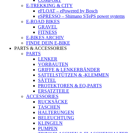
COMFORT
E-TREKKING & CITY
eFLOAT – ePowered by Bosch
eSPRESSO – Shimano STePS power systems
E-ROAD BIKES
GRAVEL
FITNESS
E-BIKES ARCHIV
FINDE DEIN E-BIKE
PARTS & ACCESSORIES
PARTS
LENKER
VORBAUTEN
GRIFFE & LENKERBÄNDER
SATTELSTÜTZEN & -KLEMMEN
SÄTTEL
PROTEKTOREN & EQ-PARTS
ERSATZTEILE
ACCESSORIES
RUCKSÄCKE
TASCHEN
HALTERUNGEN
BELEUCHTUNG
KLINGELN
PUMPEN