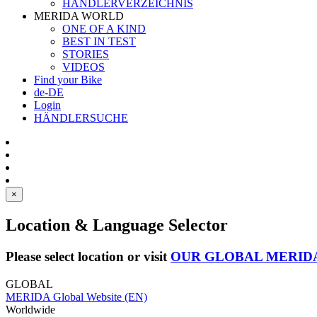
HÄNDLERVERZEICHNIS
MERIDA WORLD
ONE OF A KIND
BEST IN TEST
STORIES
VIDEOS
Find your Bike
de-DE
Login
HÄNDLERSUCHE
×
Location & Language Selector
Please select location or visit
OUR GLOBAL MERID
GLOBAL
MERIDA Global Website (EN)
Worldwide