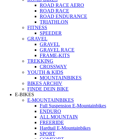
ROAD RACE AERO
ROAD RACE
ROAD ENDURANCE
TRIATHLON
FITNESS
SPEEDER
GRAVEL
GRAVEL
GRAVEL RACE
FRAME-KITS
TREKKING
CROSSWAY
YOUTH & KIDS
MOUNTAINBIKES
BIKES ARCHIV
FINDE DEIN BIKE
E-BIKES
E-MOUNTAINBIKES
Full Suspension E-Mountainbikes
ENDURO
ALL MOUNTAIN
FREERIDE
Hardtail E-Mountainbikes
SPORT