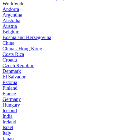
Worldwide
Andorra
Argentina
Australia
Austria
Belgium
Bosnia and Herzegovina
China
China - Hong Kong
Costa Rica
Croatia
Czech Republic
Denmark
El Salvador
Estonia
Finland
France
Germany
Hungary
Iceland
India
Ireland
Israel
Italy
Japan