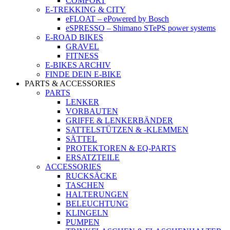
COMFORT
E-TREKKING & CITY
eFLOAT – ePowered by Bosch
eSPRESSO – Shimano STePS power systems
E-ROAD BIKES
GRAVEL
FITNESS
E-BIKES ARCHIV
FINDE DEIN E-BIKE
PARTS & ACCESSORIES
PARTS
LENKER
VORBAUTEN
GRIFFE & LENKERBÄNDER
SATTELSTÜTZEN & -KLEMMEN
SÄTTEL
PROTEKTOREN & EQ-PARTS
ERSATZTEILE
ACCESSORIES
RUCKSÄCKE
TASCHEN
HALTERUNGEN
BELEUCHTUNG
KLINGELN
PUMPEN