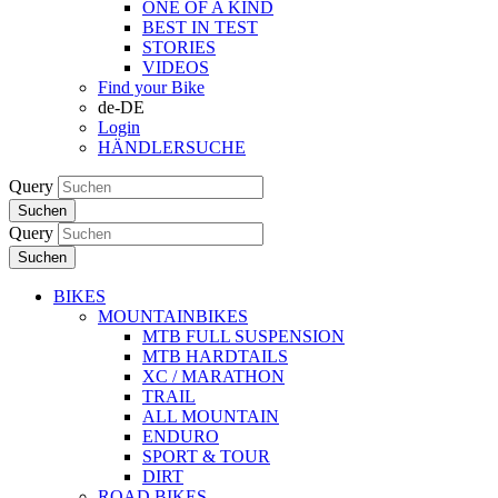
ONE OF A KIND
BEST IN TEST
STORIES
VIDEOS
Find your Bike
de-DE
Login
HÄNDLERSUCHE
Query
Suchen
Query
Suchen
BIKES
MOUNTAINBIKES
MTB FULL SUSPENSION
MTB HARDTAILS
XC / MARATHON
TRAIL
ALL MOUNTAIN
ENDURO
SPORT & TOUR
DIRT
ROAD BIKES