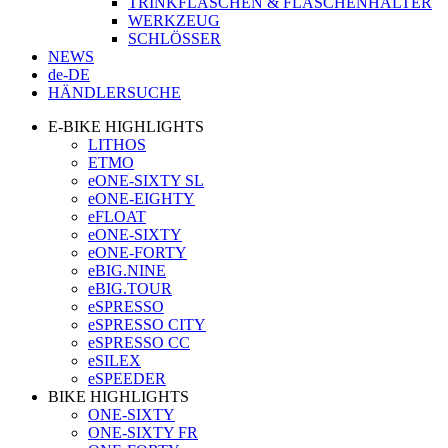
TRINKFLASCHEN & FLASCHENHALTER
WERKZEUG
SCHLÖSSER
NEWS
de-DE
HÄNDLERSUCHE
E-BIKE HIGHLIGHTS
LITHOS
ETMO
eONE-SIXTY SL
eONE-EIGHTY
eFLOAT
eONE-SIXTY
eONE-FORTY
eBIG.NINE
eBIG.TOUR
eSPRESSO
eSPRESSO CITY
eSPRESSO CC
eSILEX
eSPEEDER
BIKE HIGHLIGHTS
ONE-SIXTY
ONE-SIXTY FR