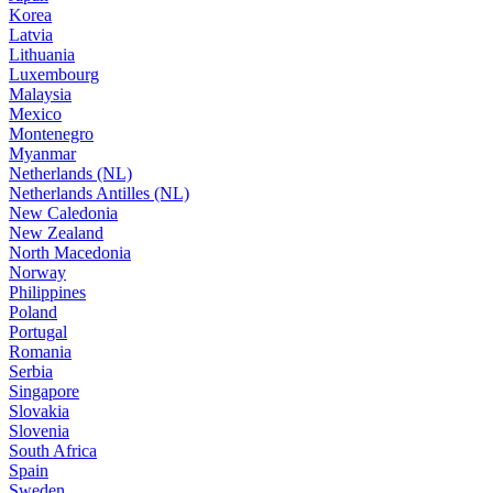
Korea
Latvia
Lithuania
Luxembourg
Malaysia
Mexico
Montenegro
Myanmar
Netherlands (NL)
Netherlands Antilles (NL)
New Caledonia
New Zealand
North Macedonia
Norway
Philippines
Poland
Portugal
Romania
Serbia
Singapore
Slovakia
Slovenia
South Africa
Spain
Sweden