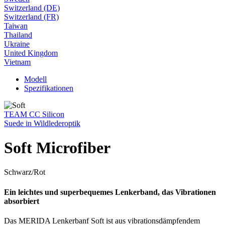
Switzerland (DE)
Switzerland (FR)
Taiwan
Thailand
Ukraine
United Kingdom
Vietnam
Modell
Spezifikationen
TEAM CC Silicon
Suede in Wildlederoptik
Soft Microfiber
Schwarz/Rot
Ein leichtes und superbequemes Lenkerband, das Vibrationen
absorbiert
Das MERIDA Lenkerbanf Soft ist aus vibrationsdämpfendem