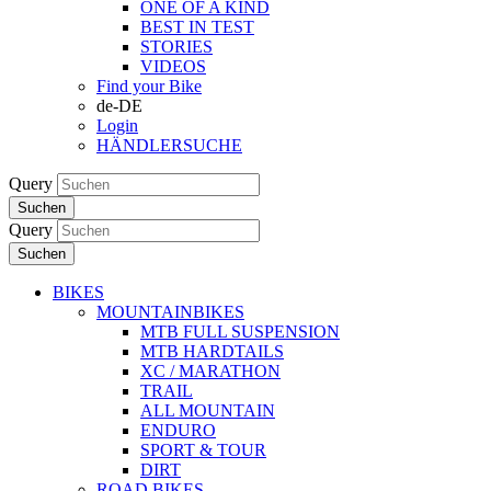
ONE OF A KIND
BEST IN TEST
STORIES
VIDEOS
Find your Bike
de-DE
Login
HÄNDLERSUCHE
Query
Suchen
Query
Suchen
BIKES
MOUNTAINBIKES
MTB FULL SUSPENSION
MTB HARDTAILS
XC / MARATHON
TRAIL
ALL MOUNTAIN
ENDURO
SPORT & TOUR
DIRT
ROAD BIKES