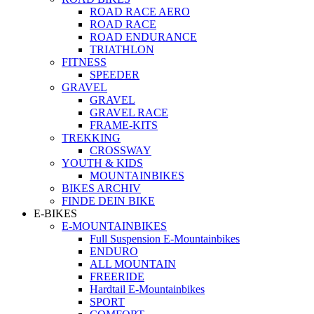
ROAD RACE AERO
ROAD RACE
ROAD ENDURANCE
TRIATHLON
FITNESS
SPEEDER
GRAVEL
GRAVEL
GRAVEL RACE
FRAME-KITS
TREKKING
CROSSWAY
YOUTH & KIDS
MOUNTAINBIKES
BIKES ARCHIV
FINDE DEIN BIKE
E-BIKES
E-MOUNTAINBIKES
Full Suspension E-Mountainbikes
ENDURO
ALL MOUNTAIN
FREERIDE
Hardtail E-Mountainbikes
SPORT