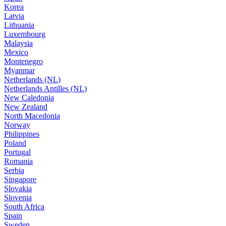
Korea
Latvia
Lithuania
Luxembourg
Malaysia
Mexico
Montenegro
Myanmar
Netherlands (NL)
Netherlands Antilles (NL)
New Caledonia
New Zealand
North Macedonia
Norway
Philippines
Poland
Portugal
Romania
Serbia
Singapore
Slovakia
Slovenia
South Africa
Spain
Sweden