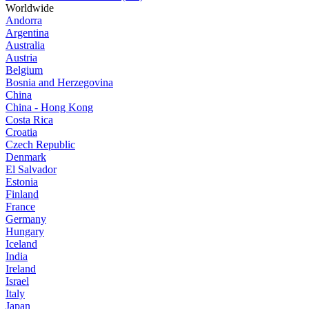
Worldwide
Andorra
Argentina
Australia
Austria
Belgium
Bosnia and Herzegovina
China
China - Hong Kong
Costa Rica
Croatia
Czech Republic
Denmark
El Salvador
Estonia
Finland
France
Germany
Hungary
Iceland
India
Ireland
Israel
Italy
Japan