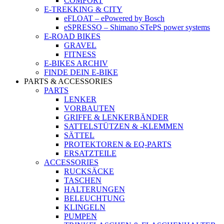
COMFORT
E-TREKKING & CITY
eFLOAT – ePowered by Bosch
eSPRESSO – Shimano STePS power systems
E-ROAD BIKES
GRAVEL
FITNESS
E-BIKES ARCHIV
FINDE DEIN E-BIKE
PARTS & ACCESSORIES
PARTS
LENKER
VORBAUTEN
GRIFFE & LENKERBÄNDER
SATTELSTÜTZEN & -KLEMMEN
SÄTTEL
PROTEKTOREN & EQ-PARTS
ERSATZTEILE
ACCESSORIES
RUCKSÄCKE
TASCHEN
HALTERUNGEN
BELEUCHTUNG
KLINGELN
PUMPEN