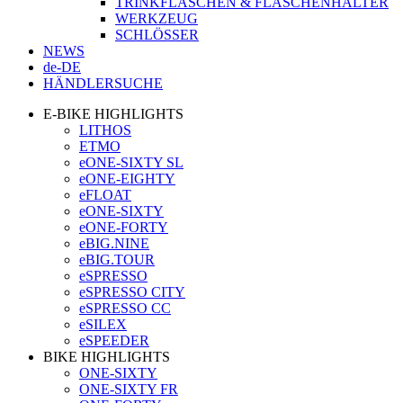
TRINKFLASCHEN & FLASCHENHALTER
WERKZEUG
SCHLÖSSER
NEWS
de-DE
HÄNDLERSUCHE
E-BIKE HIGHLIGHTS
LITHOS
ETMO
eONE-SIXTY SL
eONE-EIGHTY
eFLOAT
eONE-SIXTY
eONE-FORTY
eBIG.NINE
eBIG.TOUR
eSPRESSO
eSPRESSO CITY
eSPRESSO CC
eSILEX
eSPEEDER
BIKE HIGHLIGHTS
ONE-SIXTY
ONE-SIXTY FR