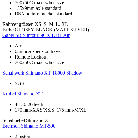
700x50C max. wheelsize
135x9mm axle standard
BSA bottom bracket standard
Rahmengrössen
XS, S, M, L, XL
Farbe
GLOSSY BLACK (MATT SILVER)
Gabel
SR Suntour NCX-E RL Air
Air
63mm suspension travel
Remote Lockout
700x50C max. wheelsize
Schaltwerk
Shimano XT T8000 Shadow
SGS
Kurbel
Shimano XT
48-36-26 teeth
170 mm-XXS/XS/S, 175 mm-M/XL
Schalthebel
Shimano XT
Bremsen
Shimano MT-500
2 piston