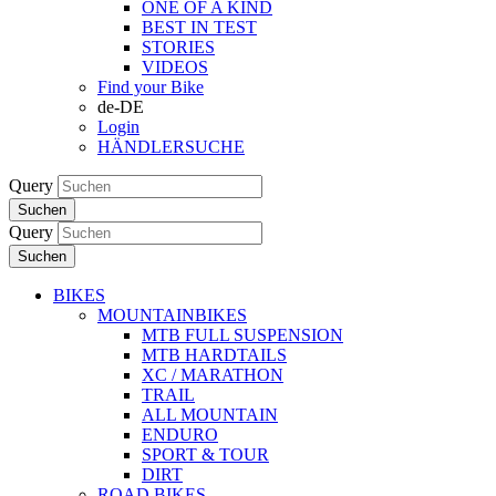
ONE OF A KIND
BEST IN TEST
STORIES
VIDEOS
Find your Bike
de-DE
Login
HÄNDLERSUCHE
Query
Suchen
Query
Suchen
BIKES
MOUNTAINBIKES
MTB FULL SUSPENSION
MTB HARDTAILS
XC / MARATHON
TRAIL
ALL MOUNTAIN
ENDURO
SPORT & TOUR
DIRT
ROAD BIKES