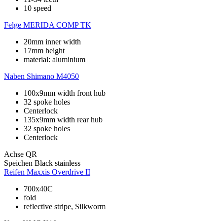
10 speed
Felge
MERIDA COMP TK
20mm inner width
17mm height
material: aluminium
Naben
Shimano M4050
100x9mm width front hub
32 spoke holes
Centerlock
135x9mm width rear hub
32 spoke holes
Centerlock
Achse
QR
Speichen
Black stainless
Reifen
Maxxis Overdrive II
700x40C
fold
reflective stripe, Silkworm