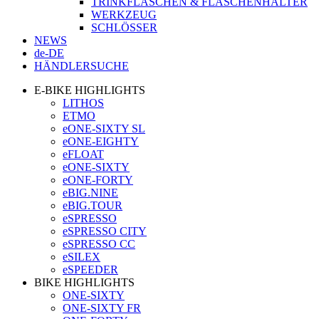
TRINKFLASCHEN & FLASCHENHALTER
WERKZEUG
SCHLÖSSER
NEWS
de-DE
HÄNDLERSUCHE
E-BIKE HIGHLIGHTS
LITHOS
ETMO
eONE-SIXTY SL
eONE-EIGHTY
eFLOAT
eONE-SIXTY
eONE-FORTY
eBIG.NINE
eBIG.TOUR
eSPRESSO
eSPRESSO CITY
eSPRESSO CC
eSILEX
eSPEEDER
BIKE HIGHLIGHTS
ONE-SIXTY
ONE-SIXTY FR