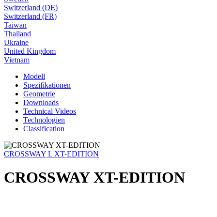
Switzerland (DE)
Switzerland (FR)
Taiwan
Thailand
Ukraine
United Kingdom
Vietnam
Modell
Spezifikationen
Geometrie
Downloads
Technical Videos
Technologien
Classification
CROSSWAY L XT-EDITION
CROSSWAY XT-EDITION