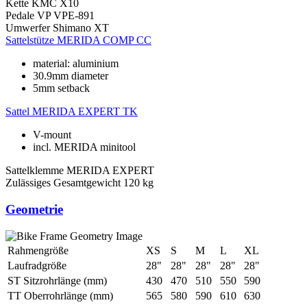
Kette
KMC X10
Pedale
VP VPE-891
Umwerfer
Shimano XT
Sattelstütze
MERIDA COMP CC
material: aluminium
30.9mm diameter
5mm setback
Sattel
MERIDA EXPERT TK
V-mount
incl. MERIDA minitool
Sattelklemme
MERIDA EXPERT
Zulässiges Gesamtgewicht
120 kg
Geometrie
Rahmengröße
XS
S
M
L
XL
Laufradgröße
28"
28"
28"
28"
28"
ST Sitzrohrlänge (mm)
430
470
510
550
590
TT Oberrohrlänge (mm)
565
580
590
610
630