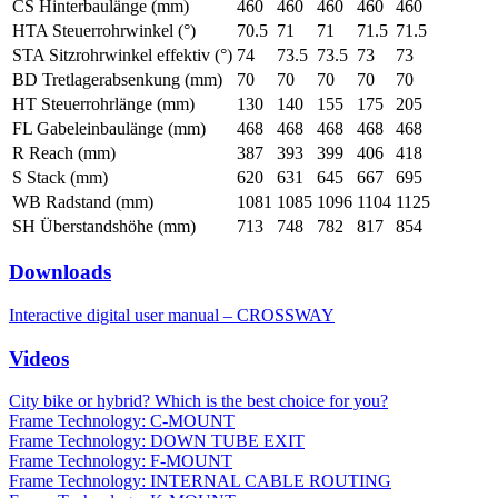
CS Hinterbaulänge (mm)
460
460
460
460
460
HTA Steuerrohrwinkel (°)
70.5
71
71
71.5
71.5
STA Sitzrohrwinkel effektiv (°)
74
73.5
73.5
73
73
BD Tretlagerabsenkung (mm)
70
70
70
70
70
HT Steuerrohrlänge (mm)
130
140
155
175
205
FL Gabeleinbaulänge (mm)
468
468
468
468
468
R Reach (mm)
387
393
399
406
418
S Stack (mm)
620
631
645
667
695
WB Radstand (mm)
1081
1085
1096
1104
1125
SH Überstandshöhe (mm)
713
748
782
817
854
Downloads
Interactive digital user manual – CROSSWAY
Videos
City bike or hybrid? Which is the best choice for you?
Frame Technology: C-MOUNT
Frame Technology: DOWN TUBE EXIT
Frame Technology: F-MOUNT
Frame Technology: INTERNAL CABLE ROUTING