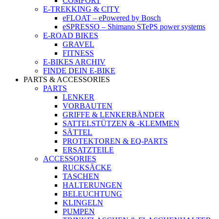
COMFORT
E-TREKKING & CITY
eFLOAT – ePowered by Bosch
eSPRESSO – Shimano STePS power systems
E-ROAD BIKES
GRAVEL
FITNESS
E-BIKES ARCHIV
FINDE DEIN E-BIKE
PARTS & ACCESSORIES
PARTS
LENKER
VORBAUTEN
GRIFFE & LENKERBÄNDER
SATTELSTÜTZEN & -KLEMMEN
SÄTTEL
PROTEKTOREN & EQ-PARTS
ERSATZTEILE
ACCESSORIES
RUCKSÄCKE
TASCHEN
HALTERUNGEN
BELEUCHTUNG
KLINGELN
PUMPEN