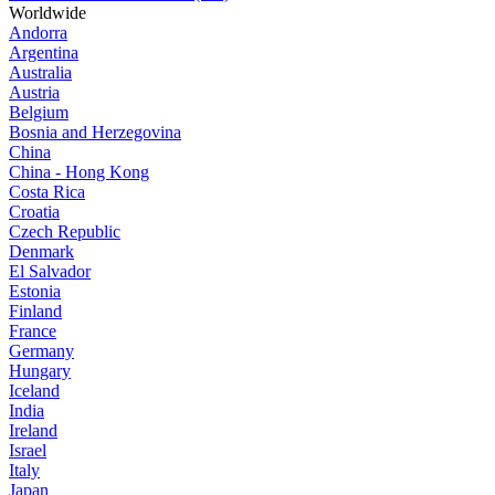
Worldwide
Andorra
Argentina
Australia
Austria
Belgium
Bosnia and Herzegovina
China
China - Hong Kong
Costa Rica
Croatia
Czech Republic
Denmark
El Salvador
Estonia
Finland
France
Germany
Hungary
Iceland
India
Ireland
Israel
Italy
Japan