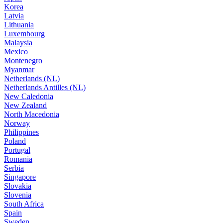
Korea
Latvia
Lithuania
Luxembourg
Malaysia
Mexico
Montenegro
Myanmar
Netherlands (NL)
Netherlands Antilles (NL)
New Caledonia
New Zealand
North Macedonia
Norway
Philippines
Poland
Portugal
Romania
Serbia
Singapore
Slovakia
Slovenia
South Africa
Spain
Sweden