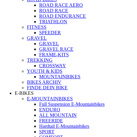
ROAD RACE AERO
ROAD RACE
ROAD ENDURANCE
TRIATHLON
FITNESS
SPEEDER
GRAVEL
GRAVEL
GRAVEL RACE
FRAME-KITS
TREKKING
CROSSWAY
YOUTH & KIDS
MOUNTAINBIKES
BIKES ARCHIV
FINDE DEIN BIKE
E-BIKES
E-MOUNTAINBIKES
Full Suspension E-Mountainbikes
ENDURO
ALL MOUNTAIN
FREERIDE
Hardtail E-Mountainbikes
SPORT