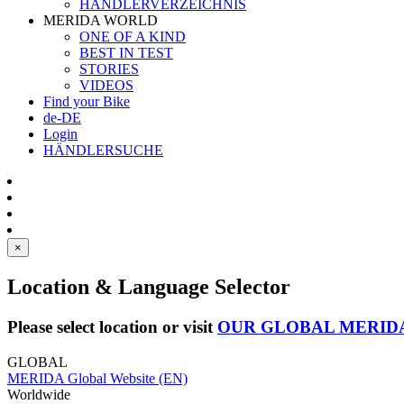
HÄNDLERVERZEICHNIS
MERIDA WORLD
ONE OF A KIND
BEST IN TEST
STORIES
VIDEOS
Find your Bike
de-DE
Login
HÄNDLERSUCHE
×
Location & Language Selector
Please select location or visit
OUR GLOBAL MERID
GLOBAL
MERIDA Global Website (EN)
Worldwide