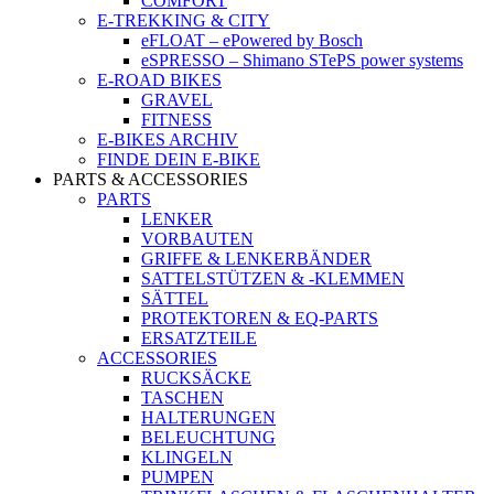
COMFORT
E-TREKKING & CITY
eFLOAT – ePowered by Bosch
eSPRESSO – Shimano STePS power systems
E-ROAD BIKES
GRAVEL
FITNESS
E-BIKES ARCHIV
FINDE DEIN E-BIKE
PARTS & ACCESSORIES
PARTS
LENKER
VORBAUTEN
GRIFFE & LENKERBÄNDER
SATTELSTÜTZEN & -KLEMMEN
SÄTTEL
PROTEKTOREN & EQ-PARTS
ERSATZTEILE
ACCESSORIES
RUCKSÄCKE
TASCHEN
HALTERUNGEN
BELEUCHTUNG
KLINGELN
PUMPEN