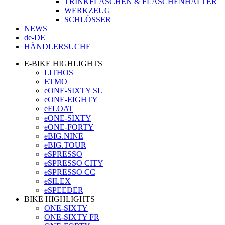
TRINKFLASCHEN & FLASCHENHALTER
WERKZEUG
SCHLÖSSER
NEWS
de-DE
HÄNDLERSUCHE
E-BIKE HIGHLIGHTS
LITHOS
ETMO
eONE-SIXTY SL
eONE-EIGHTY
eFLOAT
eONE-SIXTY
eONE-FORTY
eBIG.NINE
eBIG.TOUR
eSPRESSO
eSPRESSO CITY
eSPRESSO CC
eSILEX
eSPEEDER
BIKE HIGHLIGHTS
ONE-SIXTY
ONE-SIXTY FR