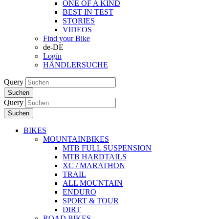
ONE OF A KIND
BEST IN TEST
STORIES
VIDEOS
Find your Bike
de-DE
Login
HÄNDLERSUCHE
Query
Suchen
Query
Suchen
BIKES
MOUNTAINBIKES
MTB FULL SUSPENSION
MTB HARDTAILS
XC / MARATHON
TRAIL
ALL MOUNTAIN
ENDURO
SPORT & TOUR
DIRT
ROAD BIKES