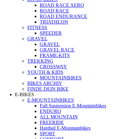
ROAD RACE AERO
ROAD RACE
ROAD ENDURANCE
TRIATHLON
FITNESS
SPEEDER
GRAVEL
GRAVEL
GRAVEL RACE
FRAME-KITS
TREKKING
CROSSWAY
YOUTH & KIDS
MOUNTAINBIKES
BIKES ARCHIV
FINDE DEIN BIKE
E-BIKES
E-MOUNTAINBIKES
Full Suspension E-Mountainbikes
ENDURO
ALL MOUNTAIN
FREERIDE
Hardtail E-Mountainbikes
SPORT