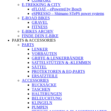
COMFORT
E-TREKKING & CITY
eFLOAT – ePowered by Bosch
eSPRESSO – Shimano STePS power systems
E-ROAD BIKES
GRAVEL
FITNESS
E-BIKES ARCHIV
FINDE DEIN E-BIKE
PARTS & ACCESSORIES
PARTS
LENKER
VORBAUTEN
GRIFFE & LENKERBÄNDER
SATTELSTÜTZEN & -KLEMMEN
SÄTTEL
PROTEKTOREN & EQ-PARTS
ERSATZTEILE
ACCESSORIES
RUCKSÄCKE
TASCHEN
HALTERUNGEN
BELEUCHTUNG
KLINGELN
PUMPEN