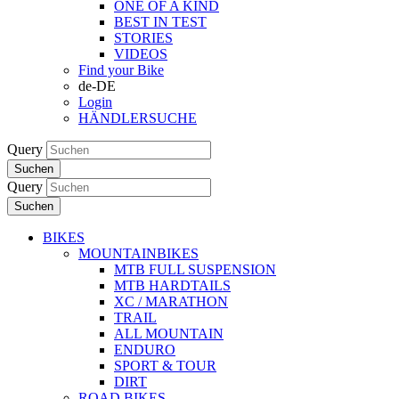
ONE OF A KIND
BEST IN TEST
STORIES
VIDEOS
Find your Bike
de-DE
Login
HÄNDLERSUCHE
Query
Suchen
Query
Suchen
BIKES
MOUNTAINBIKES
MTB FULL SUSPENSION
MTB HARDTAILS
XC / MARATHON
TRAIL
ALL MOUNTAIN
ENDURO
SPORT & TOUR
DIRT
ROAD BIKES