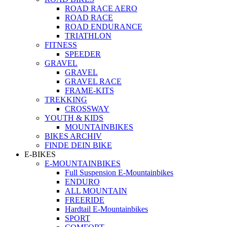
ROAD RACE AERO
ROAD RACE
ROAD ENDURANCE
TRIATHLON
FITNESS
SPEEDER
GRAVEL
GRAVEL
GRAVEL RACE
FRAME-KITS
TREKKING
CROSSWAY
YOUTH & KIDS
MOUNTAINBIKES
BIKES ARCHIV
FINDE DEIN BIKE
E-BIKES
E-MOUNTAINBIKES
Full Suspension E-Mountainbikes
ENDURO
ALL MOUNTAIN
FREERIDE
Hardtail E-Mountainbikes
SPORT