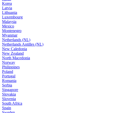
Korea
Latvia
Lithuania
Luxembourg
Malaysia
Mexico
Montenegro
Myanmar
Netherlands (NL)
Netherlands Antilles (NL)
New Caledonia
New Zealand
North Macedonia
Norway
Philippines
Poland
Portugal
Romania
Serbia
Singapore
Slovakia
Slovenia
South Africa
Spain
Sweden