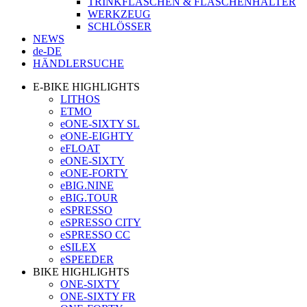
TRINKFLASCHEN & FLASCHENHALTER
WERKZEUG
SCHLÖSSER
NEWS
de-DE
HÄNDLERSUCHE
E-BIKE HIGHLIGHTS
LITHOS
ETMO
eONE-SIXTY SL
eONE-EIGHTY
eFLOAT
eONE-SIXTY
eONE-FORTY
eBIG.NINE
eBIG.TOUR
eSPRESSO
eSPRESSO CITY
eSPRESSO CC
eSILEX
eSPEEDER
BIKE HIGHLIGHTS
ONE-SIXTY
ONE-SIXTY FR