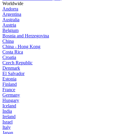
Worldwide
Andorra
Argentina
Australia
Austria
Belgium
Bosnia and Herzegovina
China
China - Hong Kong
Costa Rica
Croatia
Czech Republic
Denmark
El Salvador
Estonia
Finland
France
Germany
Hungary
Iceland
India
Ireland
Israel
Italy
Japan