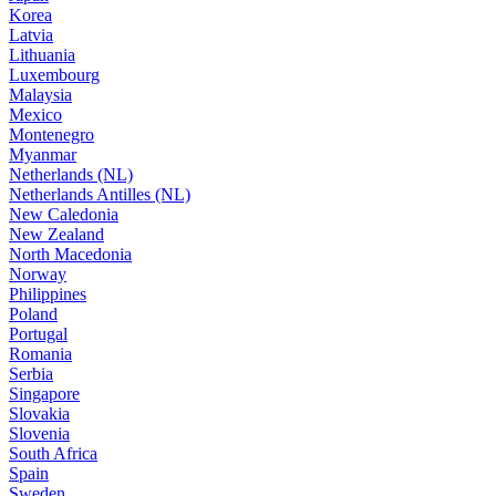
Korea
Latvia
Lithuania
Luxembourg
Malaysia
Mexico
Montenegro
Myanmar
Netherlands (NL)
Netherlands Antilles (NL)
New Caledonia
New Zealand
North Macedonia
Norway
Philippines
Poland
Portugal
Romania
Serbia
Singapore
Slovakia
Slovenia
South Africa
Spain
Sweden