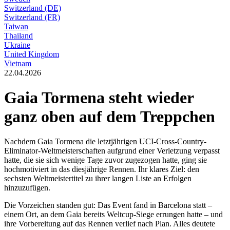
Switzerland (DE)
Switzerland (FR)
Taiwan
Thailand
Ukraine
United Kingdom
Vietnam
22.04.2026
Gaia Tormena steht wieder
ganz oben auf dem Treppchen
Nachdem Gaia Tormena die letztjährigen UCI-Cross-Country-
Eliminator-Weltmeisterschaften aufgrund einer Verletzung verpasst
hatte, die sie sich wenige Tage zuvor zugezogen hatte, ging sie
hochmotiviert in das diesjährige Rennen. Ihr klares Ziel: den
sechsten Weltmeistertitel zu ihrer langen Liste an Erfolgen
hinzuzufügen.
Die Vorzeichen standen gut: Das Event fand in Barcelona statt –
einem Ort, an dem Gaia bereits Weltcup-Siege errungen hatte – und
ihre Vorbereitung auf das Rennen verlief nach Plan. Alles deutete