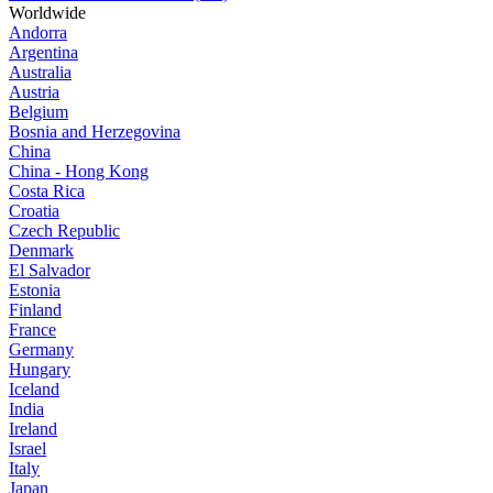
Worldwide
Andorra
Argentina
Australia
Austria
Belgium
Bosnia and Herzegovina
China
China - Hong Kong
Costa Rica
Croatia
Czech Republic
Denmark
El Salvador
Estonia
Finland
France
Germany
Hungary
Iceland
India
Ireland
Israel
Italy
Japan