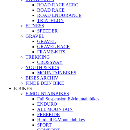
ROAD RACE AERO
ROAD RACE
ROAD ENDURANCE
TRIATHLON
FITNESS
SPEEDER
GRAVEL
GRAVEL
GRAVEL RACE
FRAME-KITS
TREKKING
CROSSWAY
YOUTH & KIDS
MOUNTAINBIKES
BIKES ARCHIV
FINDE DEIN BIKE
E-BIKES
E-MOUNTAINBIKES
Full Suspension E-Mountainbikes
ENDURO
ALL MOUNTAIN
FREERIDE
Hardtail E-Mountainbikes
SPORT