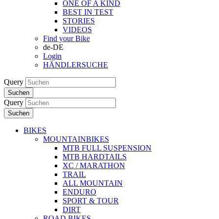
ONE OF A KIND
BEST IN TEST
STORIES
VIDEOS
Find your Bike
de-DE
Login
HÄNDLERSUCHE
Query
Suchen
Query
Suchen
BIKES
MOUNTAINBIKES
MTB FULL SUSPENSION
MTB HARDTAILS
XC / MARATHON
TRAIL
ALL MOUNTAIN
ENDURO
SPORT & TOUR
DIRT
ROAD BIKES