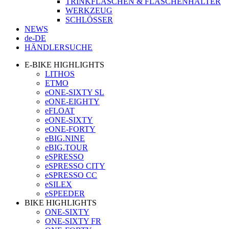
TRINKFLASCHEN & FLASCHENHALTER
WERKZEUG
SCHLÖSSER
NEWS
de-DE
HÄNDLERSUCHE
E-BIKE HIGHLIGHTS
LITHOS
ETMO
eONE-SIXTY SL
eONE-EIGHTY
eFLOAT
eONE-SIXTY
eONE-FORTY
eBIG.NINE
eBIG.TOUR
eSPRESSO
eSPRESSO CITY
eSPRESSO CC
eSILEX
eSPEEDER
BIKE HIGHLIGHTS
ONE-SIXTY
ONE-SIXTY FR