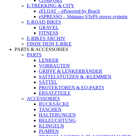
COMFORT
E-TREKKING & CITY
eFLOAT – ePowered by Bosch
eSPRESSO – Shimano STePS power systems
E-ROAD BIKES
GRAVEL
FITNESS
E-BIKES ARCHIV
FINDE DEIN E-BIKE
PARTS & ACCESSORIES
PARTS
LENKER
VORBAUTEN
GRIFFE & LENKERBÄNDER
SATTELSTÜTZEN & -KLEMMEN
SÄTTEL
PROTEKTOREN & EQ-PARTS
ERSATZTEILE
ACCESSORIES
RUCKSÄCKE
TASCHEN
HALTERUNGEN
BELEUCHTUNG
KLINGELN
PUMPEN