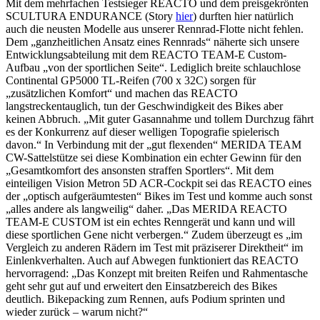
Mit dem mehrfachen Testsieger REACTO und dem preisgekrönten
SCULTURA ENDURANCE (Story
hier
) durften hier natürlich
auch die neusten Modelle aus unserer Rennrad-Flotte nicht fehlen.
Dem „ganzheitlichen Ansatz eines Rennrads“ näherte sich unsere
Entwicklungsabteilung mit dem REACTO TEAM-E Custom-
Aufbau „von der sportlichen Seite“. Lediglich breite schlauchlose
Continental GP5000 TL-Reifen (700 x 32C) sorgen für
„zusätzlichen Komfort“ und machen das REACTO
langstreckentauglich, tun der Geschwindigkeit des Bikes aber
keinen Abbruch. „Mit guter Gasannahme und tollem Durchzug fährt
es der Konkurrenz auf dieser welligen Topografie spielerisch
davon.“ In Verbindung mit der „gut flexenden“ MERIDA TEAM
CW-Sattelstütze sei diese Kombination ein echter Gewinn für den
„Gesamtkomfort des ansonsten straffen Sportlers“. Mit dem
einteiligen Vision Metron 5D ACR-Cockpit sei das REACTO eines
der „optisch aufgeräumtesten“ Bikes im Test und komme auch sonst
„alles andere als langweilig“ daher. „Das MERIDA REACTO
TEAM-E CUSTOM ist ein echtes Renngerät und kann und will
diese sportlichen Gene nicht verbergen.“ Zudem überzeugt es „im
Vergleich zu anderen Rädern im Test mit präziserer Direktheit“ im
Einlenkverhalten. Auch auf Abwegen funktioniert das REACTO
hervorragend: „Das Konzept mit breiten Reifen und Rahmentasche
geht sehr gut auf und erweitert den Einsatzbereich des Bikes
deutlich. Bikepacking zum Rennen, aufs Podium sprinten und
wieder zurück – warum nicht?“