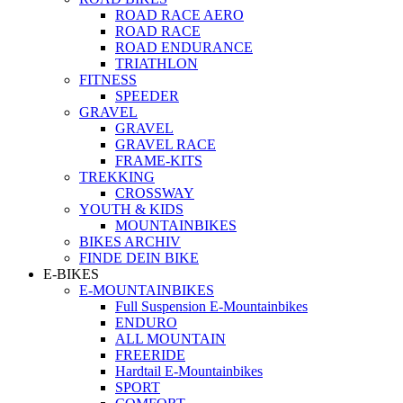
ROAD RACE AERO
ROAD RACE
ROAD ENDURANCE
TRIATHLON
FITNESS
SPEEDER
GRAVEL
GRAVEL
GRAVEL RACE
FRAME-KITS
TREKKING
CROSSWAY
YOUTH & KIDS
MOUNTAINBIKES
BIKES ARCHIV
FINDE DEIN BIKE
E-BIKES
E-MOUNTAINBIKES
Full Suspension E-Mountainbikes
ENDURO
ALL MOUNTAIN
FREERIDE
Hardtail E-Mountainbikes
SPORT