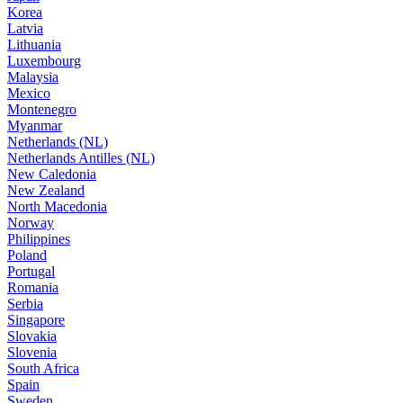
Korea
Latvia
Lithuania
Luxembourg
Malaysia
Mexico
Montenegro
Myanmar
Netherlands (NL)
Netherlands Antilles (NL)
New Caledonia
New Zealand
North Macedonia
Norway
Philippines
Poland
Portugal
Romania
Serbia
Singapore
Slovakia
Slovenia
South Africa
Spain
Sweden