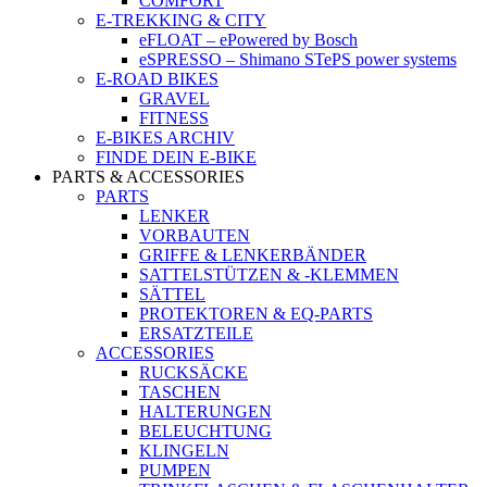
COMFORT
E-TREKKING & CITY
eFLOAT – ePowered by Bosch
eSPRESSO – Shimano STePS power systems
E-ROAD BIKES
GRAVEL
FITNESS
E-BIKES ARCHIV
FINDE DEIN E-BIKE
PARTS & ACCESSORIES
PARTS
LENKER
VORBAUTEN
GRIFFE & LENKERBÄNDER
SATTELSTÜTZEN & -KLEMMEN
SÄTTEL
PROTEKTOREN & EQ-PARTS
ERSATZTEILE
ACCESSORIES
RUCKSÄCKE
TASCHEN
HALTERUNGEN
BELEUCHTUNG
KLINGELN
PUMPEN