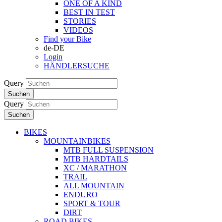
ONE OF A KIND
BEST IN TEST
STORIES
VIDEOS
Find your Bike
de-DE
Login
HÄNDLERSUCHE
Query
Suchen
Query
Suchen
BIKES
MOUNTAINBIKES
MTB FULL SUSPENSION
MTB HARDTAILS
XC / MARATHON
TRAIL
ALL MOUNTAIN
ENDURO
SPORT & TOUR
DIRT
ROAD BIKES