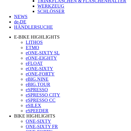
TRINKFLASCHEN & FLASCHENHALTER
WERKZEUG
SCHLÖSSER
NEWS
de-DE
HÄNDLERSUCHE
E-BIKE HIGHLIGHTS
LITHOS
ETMO
eONE-SIXTY SL
eONE-EIGHTY
eFLOAT
eONE-SIXTY
eONE-FORTY
eBIG.NINE
eBIG.TOUR
eSPRESSO
eSPRESSO CITY
eSPRESSO CC
eSILEX
eSPEEDER
BIKE HIGHLIGHTS
ONE-SIXTY
ONE-SIXTY FR