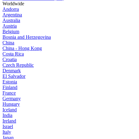
Worldwide
Andorra
Argentina
Australia
Austria
Belgium
Bosnia and Herzegovina
China
China - Hong Kong
Costa Rica
Croatia
Czech Republic
Denmark
El Salvador
Estonia
Finland
France
Germany
Hungary
Iceland
India
Ireland
Israel
Italy
Japan