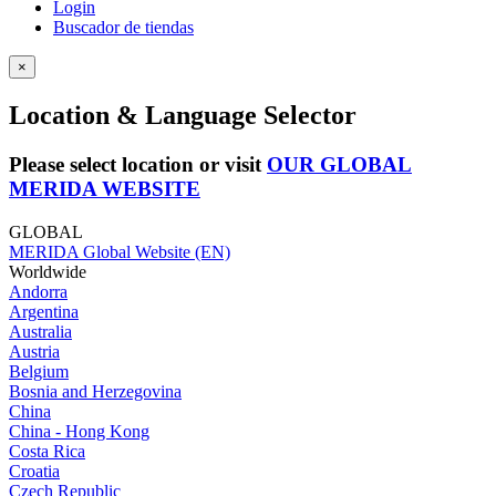
Login
Buscador de tiendas
×
Location & Language Selector
Please select location or visit
OUR GLOBAL
MERIDA WEBSITE
GLOBAL
MERIDA Global Website (EN)
Worldwide
Andorra
Argentina
Australia
Austria
Belgium
Bosnia and Herzegovina
China
China - Hong Kong
Costa Rica
Croatia
Czech Republic