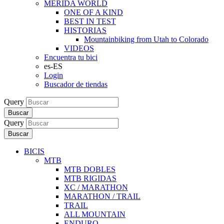
MERIDA WORLD
ONE OF A KIND
BEST IN TEST
HISTORIAS
Mountainbiking from Utah to Colorado
VIDEOS
Encuentra tu bici
es-ES
Login
Buscador de tiendas
Query
Buscar
Query
Buscar
BICIS
MTB
MTB DOBLES
MTB RIGIDAS
XC / MARATHON
MARATHON / TRAIL
TRAIL
ALL MOUNTAIN
ENDURO