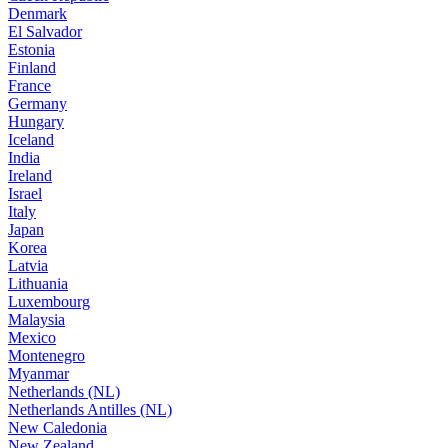
Denmark
El Salvador
Estonia
Finland
France
Germany
Hungary
Iceland
India
Ireland
Israel
Italy
Japan
Korea
Latvia
Lithuania
Luxembourg
Malaysia
Mexico
Montenegro
Myanmar
Netherlands (NL)
Netherlands Antilles (NL)
New Caledonia
New Zealand