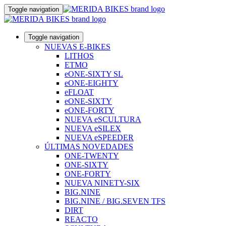
Toggle navigation
Toggle navigation
NUEVAS E-BIKES
LITHOS
ETMO
eONE-SIXTY SL
eONE-EIGHTY
eFLOAT
eONE-SIXTY
eONE-FORTY
NUEVA eSCULTURA
NUEVA eSILEX
NUEVA eSPEEDER
ÚLTIMAS NOVEDADES
ONE-TWENTY
ONE-SIXTY
ONE-FORTY
NUEVA NINETY-SIX
BIG.NINE
BIG.NINE / BIG.SEVEN TFS
DIRT
REACTO