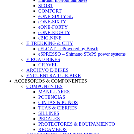
Hardtail E-Mountainbikes
SPORT
COMFORT
eONE-SIXTY SL
eONE-SIXTY
eONE-FORTY
eONE-EIGHTY
eBIG.NINE
E-TREKKING & CITY
eFLOAT – ePowered by Bosch
eSPRESSO – Shimano STePS power systems
E-ROAD BIKES
GRAVEL
ARCHIVO E-BIKES
ENCUENTRA TU E-BIKE
ACCESORIOS & COMPONENTES
COMPONENTES
MANILLARES
POTENCIAS
CINTAS & PUÑOS
TIJAS & CIERRES
SILLINES
PEDALES
PROTECTORES & EQUIPAMIENTO
RECAMBIOS