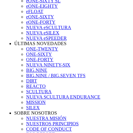
eONE-SIXTY SL
eONE-EIGHTY
eFLOAT
eONE-SIXTY
eONE-FORTY
NUEVA eSCULTURA
NUEVA eSILEX
NUEVA eSPEEDER
ÚLTIMAS NOVEDADES
ONE-TWENTY
ONE-SIXTY
ONE-FORTY
NUEVA NINETY-SIX
BIG.NINE
BIG.NINE / BIG.SEVEN TFS
DIRT
REACTO
SCULTURA
NUEVA SCULTURA ENDURANCE
MISSION
SILEX
SOBRE NOSOTROS
NUESTRA MISIÓN
NUESTROS PRINCIPIOS
CODE OF CONDUCT