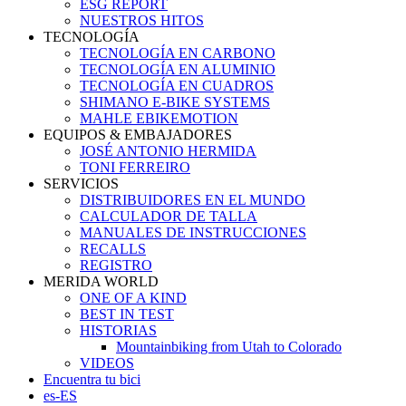
ESG REPORT
NUESTROS HITOS
TECNOLOGÍA
TECNOLOGÍA EN CARBONO
TECNOLOGÍA EN ALUMINIO
TECNOLOGÍA EN CUADROS
SHIMANO E-BIKE SYSTEMS
MAHLE EBIKEMOTION
EQUIPOS & EMBAJADORES
JOSÉ ANTONIO HERMIDA
TONI FERREIRO
SERVICIOS
DISTRIBUIDORES EN EL MUNDO
CALCULADOR DE TALLA
MANUALES DE INSTRUCCIONES
RECALLS
REGISTRO
MERIDA WORLD
ONE OF A KIND
BEST IN TEST
HISTORIAS
Mountainbiking from Utah to Colorado
VIDEOS
Encuentra tu bici
es-ES