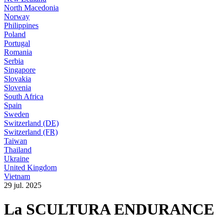
North Macedonia
Norway
Philippines
Poland
Portugal
Romania
Serbia
Singapore
Slovakia
Slovenia
South Africa
Spain
Sweden
Switzerland (DE)
Switzerland (FR)
Taiwan
Thailand
Ukraine
United Kingdom
Vietnam
29 jul. 2025
La SCULTURA ENDURANCE