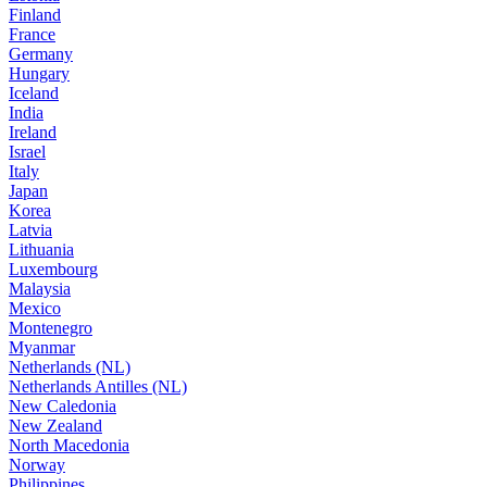
Finland
France
Germany
Hungary
Iceland
India
Ireland
Israel
Italy
Japan
Korea
Latvia
Lithuania
Luxembourg
Malaysia
Mexico
Montenegro
Myanmar
Netherlands (NL)
Netherlands Antilles (NL)
New Caledonia
New Zealand
North Macedonia
Norway
Philippines