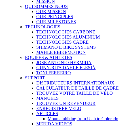
MISSION
QUI SOMMES-NOUS
OUR MISSION
OUR PRINCIPLES
OUR MILESTONES
TECHNOLOGIES
TECHNOLOGIES CARBONE
TECHNOLOGIES ALUMINIUM
TECHNOLOGIES CADRE
SHIMANO E-BIKE SYSTEMS
MAHLE EBIKEMOTION
ÉQUIPES & ATHLÈTES
JOSÉ ANTONIO HERMIDA
GUNN-RITA DAHLE FLESJÅ
TONI FERREIRO
SUPPORT
DISTRIBUTEURS INTERNATIONAUX
CALCULATEUR DE TAILLE DE CADRE
TROUVEZ VOTRE TAILLE DE VÉLO
MANUELS
TROUVEZ UN REVENDEUR
ENREGISTRER VELO
ARTICLES
Mountainbiking from Utah to Colorado
MERIDA VIDÉOS