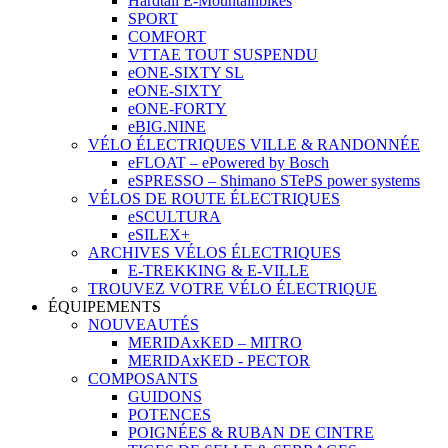
Hardtail E-Mountainbikes
SPORT
COMFORT
VTTAE TOUT SUSPENDU
eONE-SIXTY SL
eONE-SIXTY
eONE-FORTY
eBIG.NINE
VÉLO ÉLECTRIQUES VILLE & RANDONNÉE
eFLOAT – ePowered by Bosch
eSPRESSO – Shimano STePS power systems
VÉLOS DE ROUTE ÉLECTRIQUES
eSCULTURA
eSILEX+
ARCHIVES VÉLOS ÉLECTRIQUES
E-TREKKING & E-VILLE
TROUVEZ VOTRE VÉLO ÉLECTRIQUE
ÉQUIPEMENTS
NOUVEAUTÉS
MERIDAxKED – MITRO
MERIDAxKED - PECTOR
COMPOSANTS
GUIDONS
POTENCES
POIGNÉES & RUBAN DE CINTRE