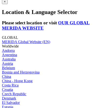
×
Location & Language Selector
Please select location or visit
OUR GLOBAL
MERIDA WEBSITE
GLOBAL
MERIDA Global Website (EN)
Worldwide
Andorra
Argentina
Australia
Austria
Belgium
Bosnia and Herzegovina
China
China - Hong Kong
Costa Rica
Croatia
Czech Republic
Denmark
El Salvador
Estonia