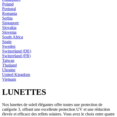
Poland
Portugal
Romania
Serbia
Singapore
Slovakia
Slovenia
South Africa
Spain
Sweden
Switzerland (DE)
Switzerland (FR)
Taiwan
Thailand
Ukraine
United Kingdom
Vietnam
LUNETTES
Nos lunettes de soleil élégantes offre toutes une protection de
catégorie 3, offrant une excellente protection UV et une réduction
élevée et efficace des reflets solaires. Vous avez le choix entre quatre