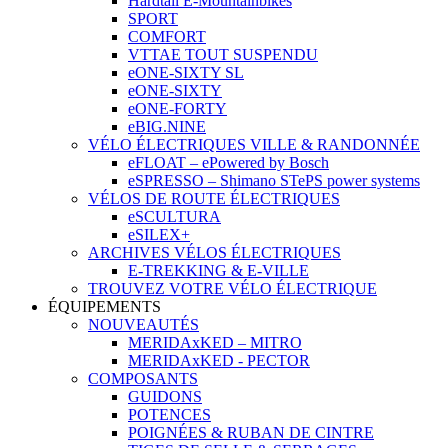
Hardtail E-Mountainbikes
SPORT
COMFORT
VTTAE TOUT SUSPENDU
eONE-SIXTY SL
eONE-SIXTY
eONE-FORTY
eBIG.NINE
VÉLO ÉLECTRIQUES VILLE & RANDONNÉE
eFLOAT – ePowered by Bosch
eSPRESSO – Shimano STePS power systems
VÉLOS DE ROUTE ÉLECTRIQUES
eSCULTURA
eSILEX+
ARCHIVES VÉLOS ÉLECTRIQUES
E-TREKKING & E-VILLE
TROUVEZ VOTRE VÉLO ÉLECTRIQUE
ÉQUIPEMENTS
NOUVEAUTÉS
MERIDAxKED – MITRO
MERIDAxKED - PECTOR
COMPOSANTS
GUIDONS
POTENCES
POIGNÉES & RUBAN DE CINTRE