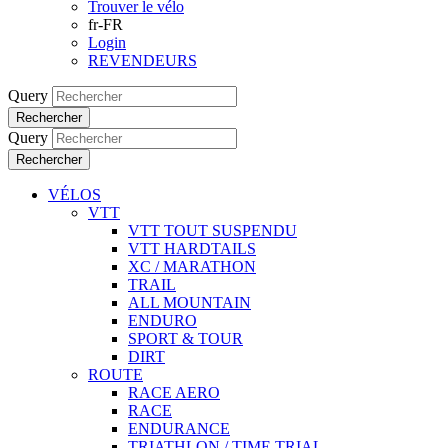
Trouver le vélo
fr-FR
Login
REVENDEURS
Query
Rechercher
Query
Rechercher
VÉLOS
VTT
VTT TOUT SUSPENDU
VTT HARDTAILS
XC / MARATHON
TRAIL
ALL MOUNTAIN
ENDURO
SPORT & TOUR
DIRT
ROUTE
RACE AERO
RACE
ENDURANCE
TRIATHLON / TIME TRIAL