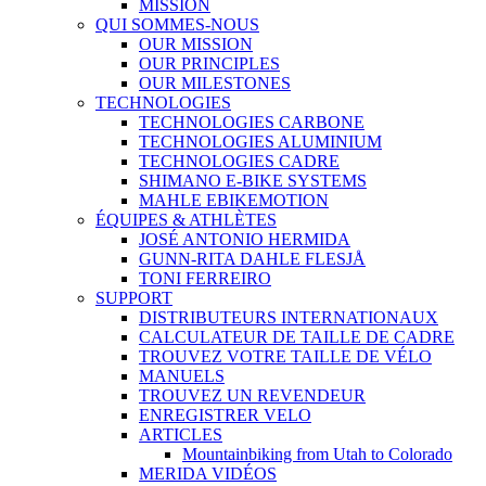
MISSION
QUI SOMMES-NOUS
OUR MISSION
OUR PRINCIPLES
OUR MILESTONES
TECHNOLOGIES
TECHNOLOGIES CARBONE
TECHNOLOGIES ALUMINIUM
TECHNOLOGIES CADRE
SHIMANO E-BIKE SYSTEMS
MAHLE EBIKEMOTION
ÉQUIPES & ATHLÈTES
JOSÉ ANTONIO HERMIDA
GUNN-RITA DAHLE FLESJÅ
TONI FERREIRO
SUPPORT
DISTRIBUTEURS INTERNATIONAUX
CALCULATEUR DE TAILLE DE CADRE
TROUVEZ VOTRE TAILLE DE VÉLO
MANUELS
TROUVEZ UN REVENDEUR
ENREGISTRER VELO
ARTICLES
Mountainbiking from Utah to Colorado
MERIDA VIDÉOS