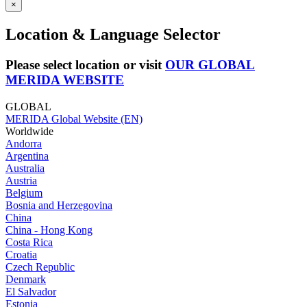
×
Location & Language Selector
Please select location or visit
OUR GLOBAL
MERIDA WEBSITE
GLOBAL
MERIDA Global Website (EN)
Worldwide
Andorra
Argentina
Australia
Austria
Belgium
Bosnia and Herzegovina
China
China - Hong Kong
Costa Rica
Croatia
Czech Republic
Denmark
El Salvador
Estonia