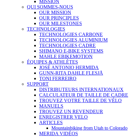
MISSION
QUI SOMMES-NOUS
OUR MISSION
OUR PRINCIPLES
OUR MILESTONES
TECHNOLOGIES
TECHNOLOGIES CARBONE
TECHNOLOGIES ALUMINIUM
TECHNOLOGIES CADRE
SHIMANO E-BIKE SYSTEMS
MAHLE EBIKEMOTION
ÉQUIPES & ATHLÈTES
JOSÉ ANTONIO HERMIDA
GUNN-RITA DAHLE FLESJÅ
TONI FERREIRO
SUPPORT
DISTRIBUTEURS INTERNATIONAUX
CALCULATEUR DE TAILLE DE CADRE
TROUVEZ VOTRE TAILLE DE VÉLO
MANUELS
TROUVEZ UN REVENDEUR
ENREGISTRER VELO
ARTICLES
Mountainbiking from Utah to Colorado
MERIDA VIDÉOS