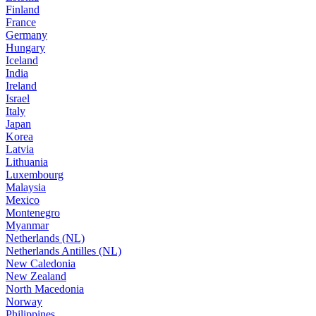
Finland
France
Germany
Hungary
Iceland
India
Ireland
Israel
Italy
Japan
Korea
Latvia
Lithuania
Luxembourg
Malaysia
Mexico
Montenegro
Myanmar
Netherlands (NL)
Netherlands Antilles (NL)
New Caledonia
New Zealand
North Macedonia
Norway
Philippines