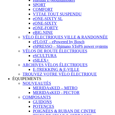
Hardtail E-Mountainbikes
SPORT
COMFORT
VTTAE TOUT SUSPENDU
eONE-SIXTY SL
eONE-SIXTY
eONE-FORTY
eBIG.NINE
VÉLO ÉLECTRIQUES VILLE & RANDONNÉE
eFLOAT – ePowered by Bosch
eSPRESSO – Shimano STePS power systems
VÉLOS DE ROUTE ÉLECTRIQUES
eSCULTURA
eSILEX+
ARCHIVES VÉLOS ÉLECTRIQUES
E-TREKKING & E-VILLE
TROUVEZ VOTRE VÉLO ÉLECTRIQUE
ÉQUIPEMENTS
NOUVEAUTÉS
MERIDAxKED – MITRO
MERIDAxKED - PECTOR
COMPOSANTS
GUIDONS
POTENCES
POIGNÉES & RUBAN DE CINTRE