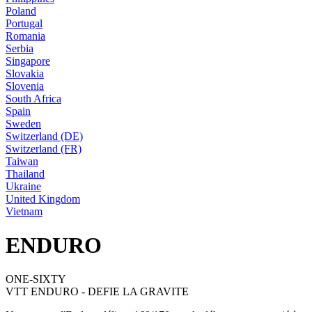
Poland
Portugal
Romania
Serbia
Singapore
Slovakia
Slovenia
South Africa
Spain
Sweden
Switzerland (DE)
Switzerland (FR)
Taiwan
Thailand
Ukraine
United Kingdom
Vietnam
ENDURO
ONE-SIXTY
VTT ENDURO - DEFIE LA GRAVITE