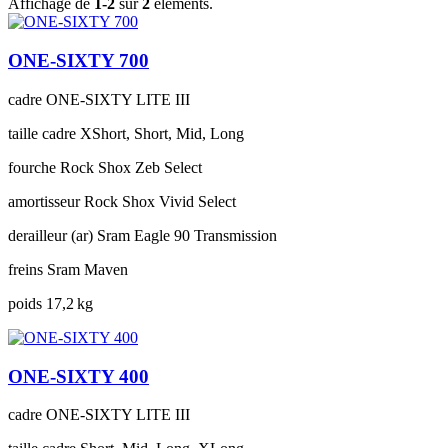
Affichage de
1-2
sur
2
éléments.
ONE-SIXTY 700
cadre
ONE-SIXTY LITE III
taille cadre
XShort, Short, Mid, Long
fourche
Rock Shox Zeb Select
amortisseur
Rock Shox Vivid Select
derailleur (ar)
Sram Eagle 90 Transmission
freins
Sram Maven
poids
17,2 kg
ONE-SIXTY 400
cadre
ONE-SIXTY LITE III