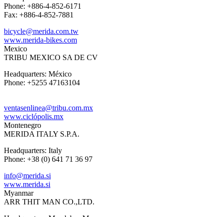
Phone: +886-4-852-6171
Fax: +886-4-852-7881
bicycle@merida.com.tw
www.merida-bikes.com
Mexico
TRIBU MEXICO SA DE CV
Headquarters: México
Phone: +5255 47163104
ventasenlinea@tribu.com.mx
www.ciclópolis.mx
Montenegro
MERIDA ITALY S.P.A.
Headquarters: Italy
Phone: +38 (0) 641 71 36 97
info@merida.si
www.merida.si
Myanmar
ARR THIT MAN CO.,LTD.