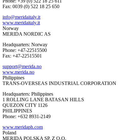
Phone: +39 (0) 522 18 25 611
Fax: 0039 (0) 522 18 25 650
info@meridaitaly.it
www.meridaitaly.it
Norway
MERIDA NORDIC AS
Headquarters: Norway
Phone: +47-22515500
Fax: +47-22515501
support@merida.no
www.merida.no
Philippines
TRANS-OVERSEAS INDUSTRIAL CORPORATION
Headquarters: Philippines
1 ROLLING LANE BATASAN HILLS
QUEZON CITY 1126
PHILIPPINES
Phone: +632 8931-2149
www.meridaph.com
Poland
MERIDA POLSKA SP. Z O.O.