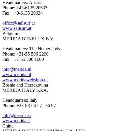
Headquarters: Austria
Phone: +43-6135 20633
Fax: +43-6135 20634
office@sailsurf.at
www.sailsurf.at
Belgium
MERIDA BENELUX B.V.
Headquarters: The Netherlands
Phone: +31-55 506 2200
Fax: +31-55 506 1600
info@merida.nl
www.merida.nl
www.meridawebshop.nl
Bosnia and Herzegovina
MERIDA ITALY S.P.A.
Headquarters: Italy
Phone: +38 (0) 641 71 36 97
info@merida.si
www.merida.si
China