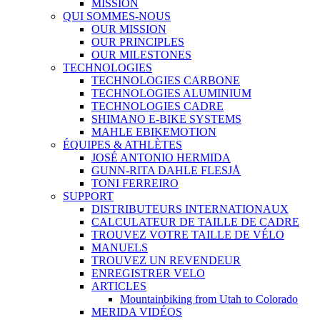
MISSION
QUI SOMMES-NOUS
OUR MISSION
OUR PRINCIPLES
OUR MILESTONES
TECHNOLOGIES
TECHNOLOGIES CARBONE
TECHNOLOGIES ALUMINIUM
TECHNOLOGIES CADRE
SHIMANO E-BIKE SYSTEMS
MAHLE EBIKEMOTION
ÉQUIPES & ATHLÈTES
JOSÉ ANTONIO HERMIDA
GUNN-RITA DAHLE FLESJÅ
TONI FERREIRO
SUPPORT
DISTRIBUTEURS INTERNATIONAUX
CALCULATEUR DE TAILLE DE CADRE
TROUVEZ VOTRE TAILLE DE VÉLO
MANUELS
TROUVEZ UN REVENDEUR
ENREGISTRER VELO
ARTICLES
Mountainbiking from Utah to Colorado
MERIDA VIDÉOS