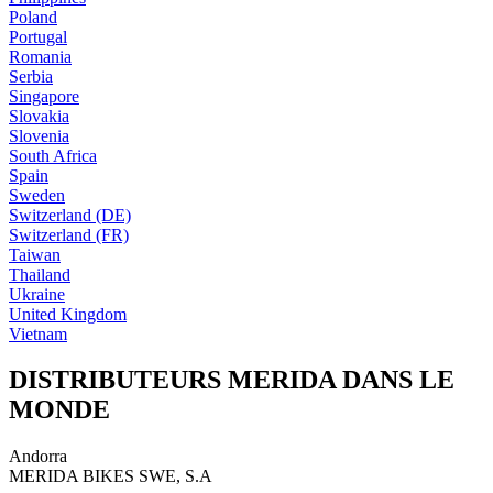
Poland
Portugal
Romania
Serbia
Singapore
Slovakia
Slovenia
South Africa
Spain
Sweden
Switzerland (DE)
Switzerland (FR)
Taiwan
Thailand
Ukraine
United Kingdom
Vietnam
DISTRIBUTEURS MERIDA DANS LE
MONDE
Andorra
MERIDA BIKES SWE, S.A