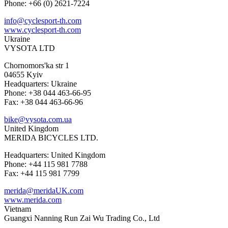
Phone: +66 (0) 2621-7224
info@cyclesport-th.com
www.cyclesport-th.com
Ukraine
VYSOTA LTD
Chornomors'ka str 1
04655 Kyiv
Headquarters: Ukraine
Phone: +38 044 463-66-95
Fax: +38 044 463-66-96
bike@vysota.com.ua
United Kingdom
MERIDA BICYCLES LTD.
Headquarters: United Kingdom
Phone: +44 115 981 7788
Fax: +44 115 981 7799
merida@meridaUK.com
www.merida.com
Vietnam
Guangxi Nanning Run Zai Wu Trading Co., Ltd