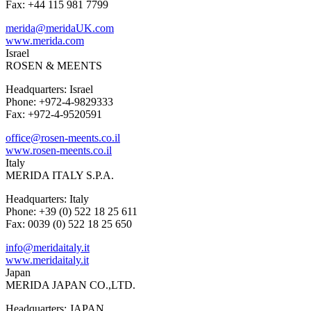
Fax: +44 115 981 7799
merida@meridaUK.com
www.merida.com
Israel
ROSEN & MEENTS
Headquarters: Israel
Phone: +972-4-9829333
Fax: +972-4-9520591
office@rosen-meents.co.il
www.rosen-meents.co.il
Italy
MERIDA ITALY S.P.A.
Headquarters: Italy
Phone: +39 (0) 522 18 25 611
Fax: 0039 (0) 522 18 25 650
info@meridaitaly.it
www.meridaitaly.it
Japan
MERIDA JAPAN CO.,LTD.
Headquarters: JAPAN