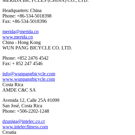
MERIDA BICYCLES (CHINA) CO., LTD.
Headquarters: China
Phone: +86-534-5018398
Fax: +86-534-5018396
merida@merida.cn
www.merida.cn
China - Hong Kong
WUN PANG BICYCLE CO. LTD.
Phone: +852 2476 4542
Fax: + 852 247 4546
info@wunpangbicycle.com
www.wunpangbicycle.com
Costa Rica
AMDE C&C SA
Avenida 12, Calle 25A #1099
San José, Costa Rica
Phone: +506-2202-1248
dzuniga@intelec.co.cr
www.intelecfitness.com
Croatia