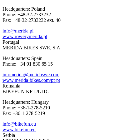
Headquarters: Poland
Phone: +48-32-2733232
Fax: +48-32-2733232 ext. 40
info@merida.pl
www.rowerymerida.pl
Portugal
MERIDA BIKES SWE, S.A
Headquarters: Spain
Phone: +34 91 830 65 15
infomerida@meridaswe.com
www.merida-bikes.com/pt-pt
Romania
BIKEFUN KFT./LTD.
Headquarters: Hungary
Phone: +36-1-278-5210
Fax: +36-1-278-5219
info@bikefun.eu
www.bikefun.eu
Serbia