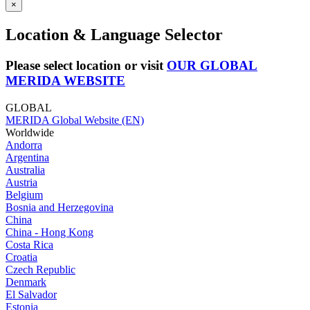
×
Location & Language Selector
Please select location or visit
OUR GLOBAL
MERIDA WEBSITE
GLOBAL
MERIDA Global Website (EN)
Worldwide
Andorra
Argentina
Australia
Austria
Belgium
Bosnia and Herzegovina
China
China - Hong Kong
Costa Rica
Croatia
Czech Republic
Denmark
El Salvador
Estonia