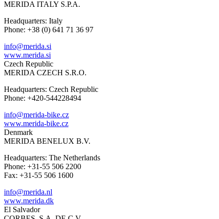
MERIDA ITALY S.P.A.
Headquarters: Italy
Phone: +38 (0) 641 71 36 97
info@merida.si
www.merida.si
Czech Republic
MERIDA CZECH S.R.O.
Headquarters: Czech Republic
Phone: +420-544228494
info@merida-bike.cz
www.merida-bike.cz
Denmark
MERIDA BENELUX B.V.
Headquarters: The Netherlands
Phone: +31-55 506 2200
Fax: +31-55 506 1600
info@merida.nl
www.merida.dk
El Salvador
CORBES, S.A. DE C.V.