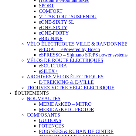
Hardtail E-Mountainbikes
SPORT
COMFORT
VTTAE TOUT SUSPENDU
eONE-SIXTY SL
eONE-SIXTY
eONE-FORTY
eBIG.NINE
VÉLO ÉLECTRIQUES VILLE & RANDONNÉE
eFLOAT – ePowered by Bosch
eSPRESSO – Shimano STePS power systems
VÉLOS DE ROUTE ÉLECTRIQUES
eSCULTURA
eSILEX+
ARCHIVES VÉLOS ÉLECTRIQUES
E-TREKKING & E-VILLE
TROUVEZ VOTRE VÉLO ÉLECTRIQUE
ÉQUIPEMENTS
NOUVEAUTÉS
MERIDAxKED – MITRO
MERIDAxKED - PECTOR
COMPOSANTS
GUIDONS
POTENCES
POIGNÉES & RUBAN DE CINTRE