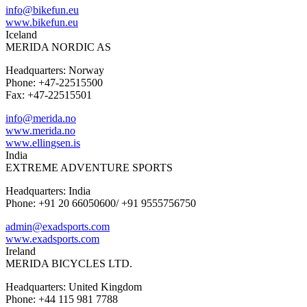
info@bikefun.eu
www.bikefun.eu
Iceland
MERIDA NORDIC AS
Headquarters: Norway
Phone: +47-22515500
Fax: +47-22515501
info@merida.no
www.merida.no
www.ellingsen.is
India
EXTREME ADVENTURE SPORTS
Headquarters: India
Phone: +91 20 66050600/ +91 9555756750
admin@exadsports.com
www.exadsports.com
Ireland
MERIDA BICYCLES LTD.
Headquarters: United Kingdom
Phone: +44 115 981 7788