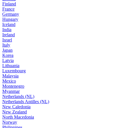
Finland
France
Germany
Hungary
Iceland
India
Ireland
Israel
Italy
Japan
Korea
Latvia
Lithuania
Luxembourg
Malaysia
Mexico
Montenegro
Myanmar
Netherlands (NL)
Netherlands Antilles (NL)
New Caledonia
New Zealand
North Macedonia
Norway
Philippines