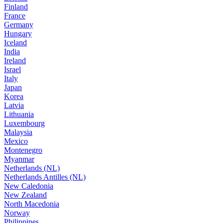
Finland
France
Germany
Hungary
Iceland
India
Ireland
Israel
Italy
Japan
Korea
Latvia
Lithuania
Luxembourg
Malaysia
Mexico
Montenegro
Myanmar
Netherlands (NL)
Netherlands Antilles (NL)
New Caledonia
New Zealand
North Macedonia
Norway
Philippines