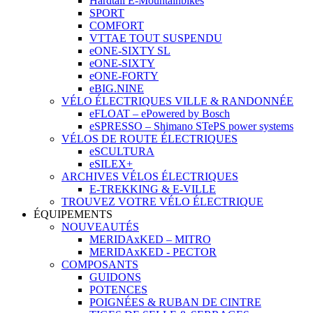
Hardtail E-Mountainbikes
SPORT
COMFORT
VTTAE TOUT SUSPENDU
eONE-SIXTY SL
eONE-SIXTY
eONE-FORTY
eBIG.NINE
VÉLO ÉLECTRIQUES VILLE & RANDONNÉE
eFLOAT – ePowered by Bosch
eSPRESSO – Shimano STePS power systems
VÉLOS DE ROUTE ÉLECTRIQUES
eSCULTURA
eSILEX+
ARCHIVES VÉLOS ÉLECTRIQUES
E-TREKKING & E-VILLE
TROUVEZ VOTRE VÉLO ÉLECTRIQUE
ÉQUIPEMENTS
NOUVEAUTÉS
MERIDAxKED – MITRO
MERIDAxKED - PECTOR
COMPOSANTS
GUIDONS
POTENCES
POIGNÉES & RUBAN DE CINTRE