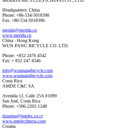
MERIDA BICYCLES (CHINA) CO., LTD.
Headquarters: China
Phone: +86-534-5018398
Fax: +86-534-5018396
merida@merida.cn
www.merida.cn
China - Hong Kong
WUN PANG BICYCLE CO. LTD.
Phone: +852 2476 4542
Fax: + 852 247 4546
info@wunpangbicycle.com
www.wunpangbicycle.com
Costa Rica
AMDE C&C SA
Avenida 12, Calle 25A #1099
San José, Costa Rica
Phone: +506-2202-1248
dzuniga@intelec.co.cr
www.intelecfitness.com
Croatia