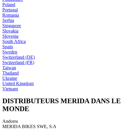
Poland
Portugal
Romania
Serbia
Singapore
Slovakia
Slovenia
South Africa
Spain
Sweden
Switzerland (DE)
Switzerland (FR)
Taiwan
Thailand
Ukraine
United Kingdom
Vietnam
DISTRIBUTEURS MERIDA DANS LE
MONDE
Andorra
MERIDA BIKES SWE, S.A