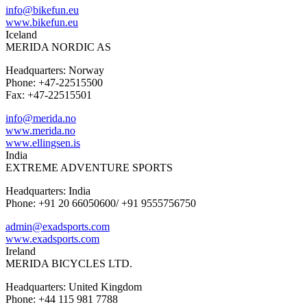
info@bikefun.eu
www.bikefun.eu
Iceland
MERIDA NORDIC AS
Headquarters: Norway
Phone: +47-22515500
Fax: +47-22515501
info@merida.no
www.merida.no
www.ellingsen.is
India
EXTREME ADVENTURE SPORTS
Headquarters: India
Phone: +91 20 66050600/ +91 9555756750
admin@exadsports.com
www.exadsports.com
Ireland
MERIDA BICYCLES LTD.
Headquarters: United Kingdom
Phone: +44 115 981 7788