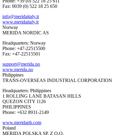
Phone: +39 (0) 522 18 25 611
Fax: 0039 (0) 522 18 25 650
info@meridaitaly.it
www.meridaitaly.it
Norway
MERIDA NORDIC AS
Headquarters: Norway
Phone: +47-22515500
Fax: +47-22515501
support@merida.no
www.merida.no
Philippines
TRANS-OVERSEAS INDUSTRIAL CORPORATION
Headquarters: Philippines
1 ROLLING LANE BATASAN HILLS
QUEZON CITY 1126
PHILIPPINES
Phone: +632 8931-2149
www.meridaph.com
Poland
MERIDA POLSKA SP. Z O.O.