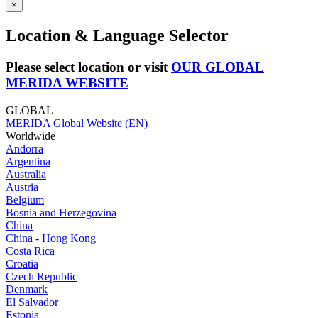
×
Location & Language Selector
Please select location or visit
OUR GLOBAL
MERIDA WEBSITE
GLOBAL
MERIDA Global Website (EN)
Worldwide
Andorra
Argentina
Australia
Austria
Belgium
Bosnia and Herzegovina
China
China - Hong Kong
Costa Rica
Croatia
Czech Republic
Denmark
El Salvador
Estonia