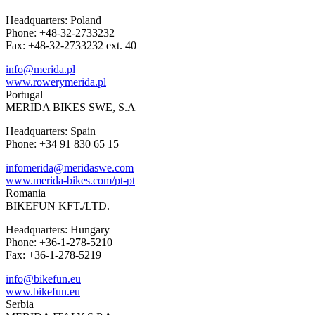
Headquarters: Poland
Phone: +48-32-2733232
Fax: +48-32-2733232 ext. 40
info@merida.pl
www.rowerymerida.pl
Portugal
MERIDA BIKES SWE, S.A
Headquarters: Spain
Phone: +34 91 830 65 15
infomerida@meridaswe.com
www.merida-bikes.com/pt-pt
Romania
BIKEFUN KFT./LTD.
Headquarters: Hungary
Phone: +36-1-278-5210
Fax: +36-1-278-5219
info@bikefun.eu
www.bikefun.eu
Serbia