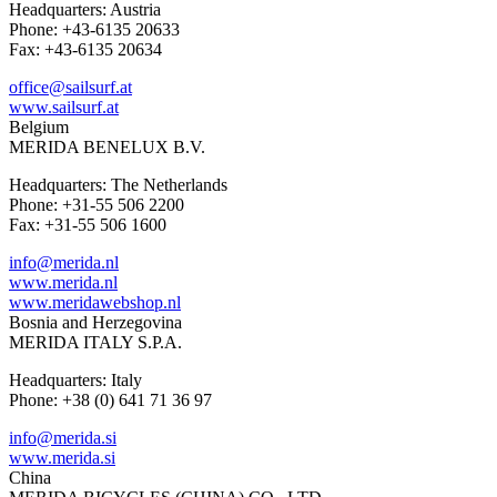
Headquarters: Austria
Phone: +43-6135 20633
Fax: +43-6135 20634
office@sailsurf.at
www.sailsurf.at
Belgium
MERIDA BENELUX B.V.
Headquarters: The Netherlands
Phone: +31-55 506 2200
Fax: +31-55 506 1600
info@merida.nl
www.merida.nl
www.meridawebshop.nl
Bosnia and Herzegovina
MERIDA ITALY S.P.A.
Headquarters: Italy
Phone: +38 (0) 641 71 36 97
info@merida.si
www.merida.si
China