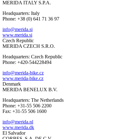
MERIDA ITALY S.P.A.
Headquarters: Italy
Phone: +38 (0) 641 71 36 97
info@merida.si
www.merida.si
Czech Republic
MERIDA CZECH S.R.O.
Headquarters: Czech Republic
Phone: +420-544228494
info@merida-bike.cz
www.merida-bike.cz
Denmark
MERIDA BENELUX B.V.
Headquarters: The Netherlands
Phone: +31-55 506 2200
Fax: +31-55 506 1600
info@merida.nl
www.merida.dk
El Salvador
CORBES, S.A. DE C.V.