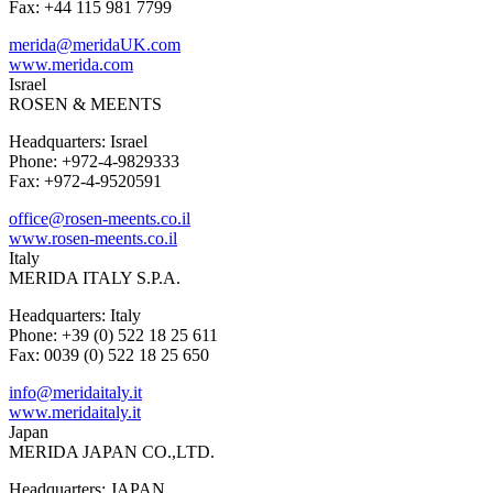
Fax: +44 115 981 7799
merida@meridaUK.com
www.merida.com
Israel
ROSEN & MEENTS
Headquarters: Israel
Phone: +972-4-9829333
Fax: +972-4-9520591
office@rosen-meents.co.il
www.rosen-meents.co.il
Italy
MERIDA ITALY S.P.A.
Headquarters: Italy
Phone: +39 (0) 522 18 25 611
Fax: 0039 (0) 522 18 25 650
info@meridaitaly.it
www.meridaitaly.it
Japan
MERIDA JAPAN CO.,LTD.
Headquarters: JAPAN