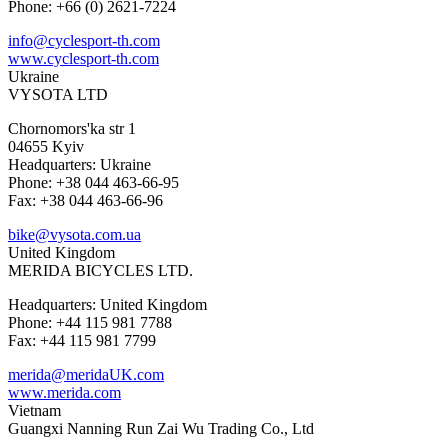
Phone: +66 (0) 2621-7224
info@cyclesport-th.com
www.cyclesport-th.com
Ukraine
VYSOTA LTD
Chornomors'ka str 1
04655 Kyiv
Headquarters: Ukraine
Phone: +38 044 463-66-95
Fax: +38 044 463-66-96
bike@vysota.com.ua
United Kingdom
MERIDA BICYCLES LTD.
Headquarters: United Kingdom
Phone: +44 115 981 7788
Fax: +44 115 981 7799
merida@meridaUK.com
www.merida.com
Vietnam
Guangxi Nanning Run Zai Wu Trading Co., Ltd