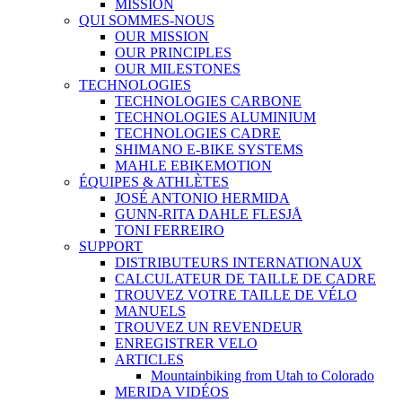
MISSION
QUI SOMMES-NOUS
OUR MISSION
OUR PRINCIPLES
OUR MILESTONES
TECHNOLOGIES
TECHNOLOGIES CARBONE
TECHNOLOGIES ALUMINIUM
TECHNOLOGIES CADRE
SHIMANO E-BIKE SYSTEMS
MAHLE EBIKEMOTION
ÉQUIPES & ATHLÈTES
JOSÉ ANTONIO HERMIDA
GUNN-RITA DAHLE FLESJÅ
TONI FERREIRO
SUPPORT
DISTRIBUTEURS INTERNATIONAUX
CALCULATEUR DE TAILLE DE CADRE
TROUVEZ VOTRE TAILLE DE VÉLO
MANUELS
TROUVEZ UN REVENDEUR
ENREGISTRER VELO
ARTICLES
Mountainbiking from Utah to Colorado
MERIDA VIDÉOS