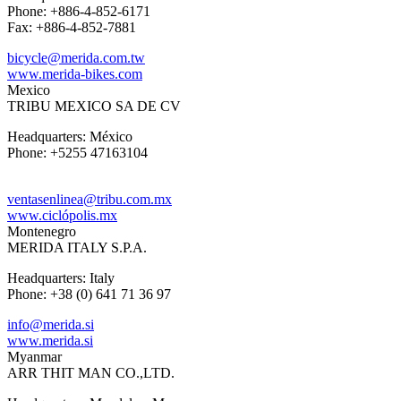
Phone: +886-4-852-6171
Fax: +886-4-852-7881
bicycle@merida.com.tw
www.merida-bikes.com
Mexico
TRIBU MEXICO SA DE CV
Headquarters: México
Phone: +5255 47163104
ventasenlinea@tribu.com.mx
www.ciclópolis.mx
Montenegro
MERIDA ITALY S.P.A.
Headquarters: Italy
Phone: +38 (0) 641 71 36 97
info@merida.si
www.merida.si
Myanmar
ARR THIT MAN CO.,LTD.