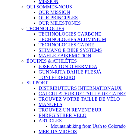
MISSION
QUI SOMMES-NOUS
OUR MISSION
OUR PRINCIPLES
OUR MILESTONES
TECHNOLOGIES
TECHNOLOGIES CARBONE
TECHNOLOGIES ALUMINIUM
TECHNOLOGIES CADRE
SHIMANO E-BIKE SYSTEMS
MAHLE EBIKEMOTION
ÉQUIPES & ATHLÈTES
JOSÉ ANTONIO HERMIDA
GUNN-RITA DAHLE FLESJÅ
TONI FERREIRO
SUPPORT
DISTRIBUTEURS INTERNATIONAUX
CALCULATEUR DE TAILLE DE CADRE
TROUVEZ VOTRE TAILLE DE VÉLO
MANUELS
TROUVEZ UN REVENDEUR
ENREGISTRER VELO
ARTICLES
Mountainbiking from Utah to Colorado
MERIDA VIDÉOS