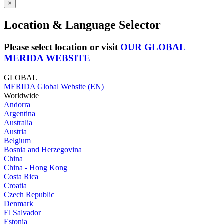
×
Location & Language Selector
Please select location or visit
OUR GLOBAL
MERIDA WEBSITE
GLOBAL
MERIDA Global Website (EN)
Worldwide
Andorra
Argentina
Australia
Austria
Belgium
Bosnia and Herzegovina
China
China - Hong Kong
Costa Rica
Croatia
Czech Republic
Denmark
El Salvador
Estonia