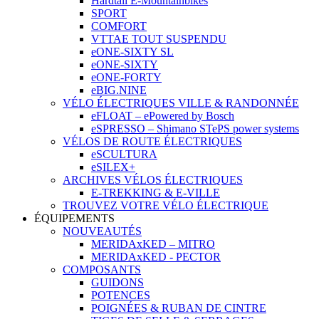
Hardtail E-Mountainbikes
SPORT
COMFORT
VTTAE TOUT SUSPENDU
eONE-SIXTY SL
eONE-SIXTY
eONE-FORTY
eBIG.NINE
VÉLO ÉLECTRIQUES VILLE & RANDONNÉE
eFLOAT – ePowered by Bosch
eSPRESSO – Shimano STePS power systems
VÉLOS DE ROUTE ÉLECTRIQUES
eSCULTURA
eSILEX+
ARCHIVES VÉLOS ÉLECTRIQUES
E-TREKKING & E-VILLE
TROUVEZ VOTRE VÉLO ÉLECTRIQUE
ÉQUIPEMENTS
NOUVEAUTÉS
MERIDAxKED – MITRO
MERIDAxKED - PECTOR
COMPOSANTS
GUIDONS
POTENCES
POIGNÉES & RUBAN DE CINTRE