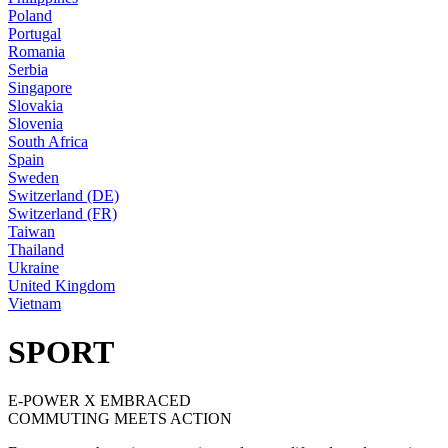
Poland
Portugal
Romania
Serbia
Singapore
Slovakia
Slovenia
South Africa
Spain
Sweden
Switzerland (DE)
Switzerland (FR)
Taiwan
Thailand
Ukraine
United Kingdom
Vietnam
SPORT
E-POWER X EMBRACED
COMMUTING MEETS ACTION