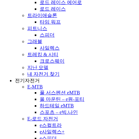
로드 레이스 에어로
로드 레이스
트라이애슬론
타임 워프
피트니스
스피더
그래블
사일렉스
트레킹 & 시티
크로스웨이
지난 모델
내 자전거 찾기
전기자전거
E-MTB
풀 서스펜션 eMTB
올 마운틴 – e원-포티
하드테일 eMTB
스포츠 – e빅.나인
E-로드 자전거
e스컬트라
e사일렉스+
e스피더