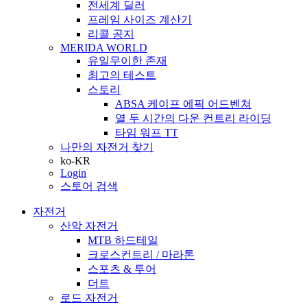
전세계 딜러
프레임 사이즈 계산기
리콜 공지
MERIDA WORLD
유일무이한 존재
최고의 테스트
스토리
ABSA 케이프 에픽 어드벤쳐
열 두 시간의 다운 컨트리 라이딩
타임 워프 TT
나만의 자전거 찾기
ko-KR
Login
스토어 검색
자전거
산악 자전거
MTB 하드테일
크로스컨트리 / 마라톤
스포츠 & 투어
더트
로드 자전거