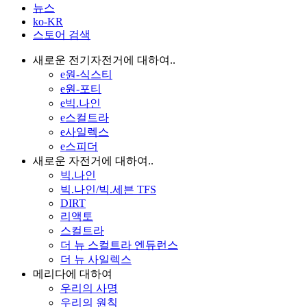
뉴스
ko-KR
스토어 검색
새로운 전기자전거에 대하여..
e원-식스티
e원-포티
e빅.나인
e스컬트라
e사일렉스
e스피더
새로운 자전거에 대하여..
빅.나인
빅.나인/빅.세븐 TFS
DIRT
리액토
스컬트라
더 뉴 스컬트라 엔듀런스
더 뉴 사일렉스
메리다에 대하여
우리의 사명
우리의 원칙