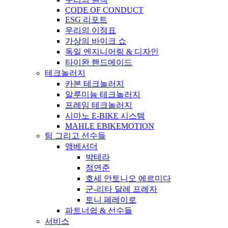
CODE OF CONDUCT
ESG 리포트
우리의 이정표
가상의 바이크 쇼
독일 엔지니어링 & 디자인
타이완 핸드메이드
테크놀러지
카본 테크놀러지
알루미늄 테크놀러지
프레임 테크놀러지
시마노 E-BIKE 시스템
MAHLE EBIKEMOTION
팀 그리고 선수들
앰베서더
박테라
정연준
호세 안토니오 에르미다
군-리타 달레 프레자
토니 페레이로
파트너쉽 & 선수들
서비스