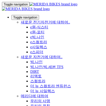
Toggle navigation
Toggle navigation
새로운 전기자전거에 대하여..
e원-식스티
e원-포티
e빅.나인
e스컬트라
e사일렉스
e스피더
새로운 자전거에 대하여..
빅.나인
빅.나인/빅.세븐 TFS
DIRT
리액토
스컬트라
더 뉴 스컬트라 엔듀런스
더 뉴 사일렉스
메리다에 대하여
우리의 사명
우리의 원칙