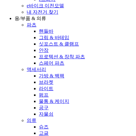
e바이크 이전모델
내 자전거 찾기
용/부품 & 의류
파츠
핸들바
그립 & 바테입
싯포스트 & 클램프
안장
프로텍션 & 장착 파츠
스페어 파츠
액세서리
가방 & 백팩
브라켓
라이트
펌프
물통 & 케이지
공구
자물쇠
의류
슈즈
고글