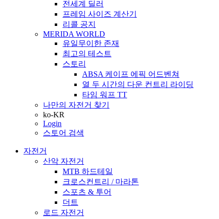
전세계 딜러
프레임 사이즈 계산기
리콜 공지
MERIDA WORLD
유일무이한 존재
최고의 테스트
스토리
ABSA 케이프 에픽 어드벤쳐
열 두 시간의 다운 컨트리 라이딩
타임 워프 TT
나만의 자전거 찾기
ko-KR
Login
스토어 검색
자전거
산악 자전거
MTB 하드테일
크로스컨트리 / 마라톤
스포츠 & 투어
더트
로드 자전거