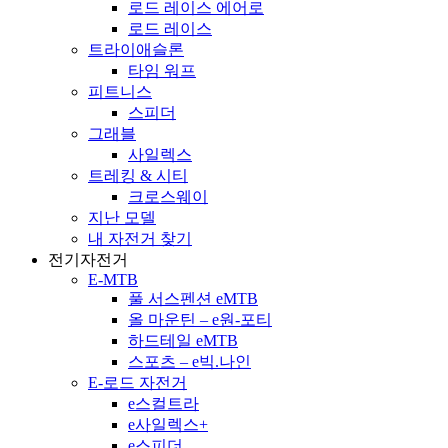
로드 레이스 에어로
로드 레이스
트라이애슬론
타임 워프
피트니스
스피더
그래블
사일렉스
트레킹 & 시티
크로스웨이
지난 모델
내 자전거 찾기
전기자전거
E-MTB
풀 서스펜션 eMTB
올 마운틴 – e원-포티
하드테일 eMTB
스포츠 – e빅.나인
E-로드 자전거
e스컬트라
e사일렉스+
e스피더