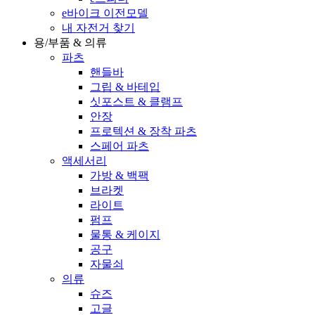
e바이크 이전모델
내 자전거 찾기
용/부품 & 의류
파츠
핸들바
그립 & 바테입
싯포스트 & 클램프
안장
프로텍션 & 장착 파츠
스페어 파츠
액세서리
가방 & 백팩
브라켓
라이트
펌프
물통 & 케이지
공구
자물쇠
의류
슈즈
고글