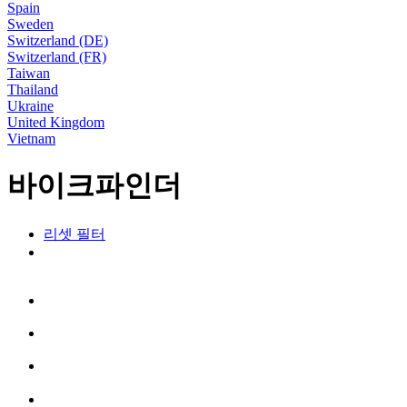
Spain
Sweden
Switzerland (DE)
Switzerland (FR)
Taiwan
Thailand
Ukraine
United Kingdom
Vietnam
바이크파인더
리셋 필터