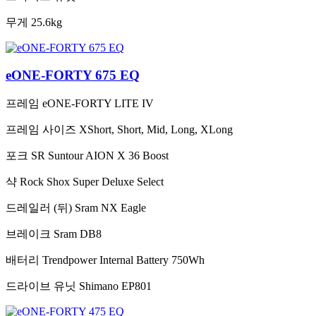
무게
25.6kg
eONE-FORTY 675 EQ
프레임
eONE-FORTY LITE IV
프레임 사이즈
XShort, Short, Mid, Long, XLong
포크
SR Suntour AION X 36 Boost
샥
Rock Shox Super Deluxe Select
드레일러 (뒤)
Sram NX Eagle
브레이크
Sram DB8
배터리
Trendpower Internal Battery 750Wh
드라이브 유닛
Shimano EP801