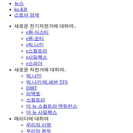
뉴스
ko-KR
스토어 검색
새로운 전기자전거에 대하여..
e원-식스티
e원-포티
e빅.나인
e스컬트라
e사일렉스
e스피더
새로운 자전거에 대하여..
빅.나인
빅.나인/빅.세븐 TFS
DIRT
리액토
스컬트라
더 뉴 스컬트라 엔듀런스
더 뉴 사일렉스
메리다에 대하여
우리의 사명
우리의 원칙