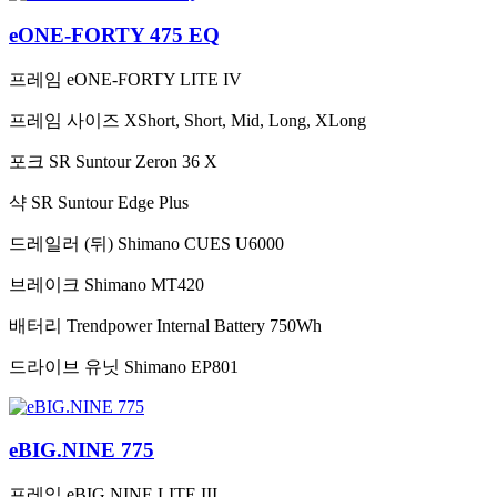
eONE-FORTY 475 EQ
프레임
eONE-FORTY LITE IV
프레임 사이즈
XShort, Short, Mid, Long, XLong
포크
SR Suntour Zeron 36 X
샥
SR Suntour Edge Plus
드레일러 (뒤)
Shimano CUES U6000
브레이크
Shimano MT420
배터리
Trendpower Internal Battery 750Wh
드라이브 유닛
Shimano EP801
eBIG.NINE 775
프레임
eBIG.NINE LITE III