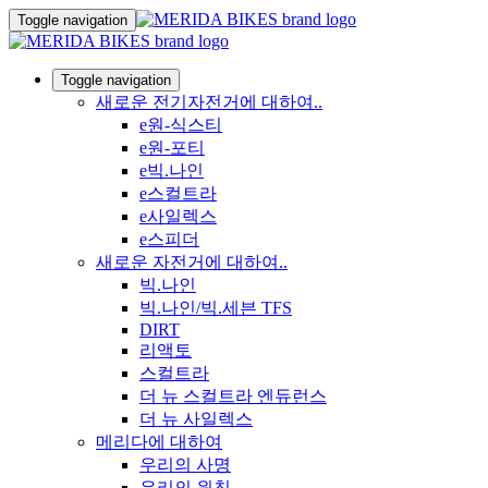
Toggle navigation
Toggle navigation
새로운 전기자전거에 대하여..
e원-식스티
e원-포티
e빅.나인
e스컬트라
e사일렉스
e스피더
새로운 자전거에 대하여..
빅.나인
빅.나인/빅.세븐 TFS
DIRT
리액토
스컬트라
더 뉴 스컬트라 엔듀런스
더 뉴 사일렉스
메리다에 대하여
우리의 사명
우리의 원칙