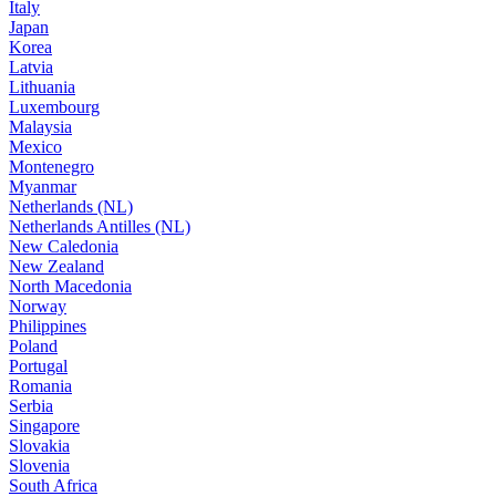
Italy
Japan
Korea
Latvia
Lithuania
Luxembourg
Malaysia
Mexico
Montenegro
Myanmar
Netherlands (NL)
Netherlands Antilles (NL)
New Caledonia
New Zealand
North Macedonia
Norway
Philippines
Poland
Portugal
Romania
Serbia
Singapore
Slovakia
Slovenia
South Africa