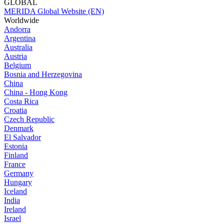
GLOBAL
MERIDA Global Website (EN)
Worldwide
Andorra
Argentina
Australia
Austria
Belgium
Bosnia and Herzegovina
China
China - Hong Kong
Costa Rica
Croatia
Czech Republic
Denmark
El Salvador
Estonia
Finland
France
Germany
Hungary
Iceland
India
Ireland
Israel