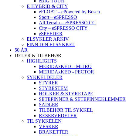
eBIG.TOUR
E-HYBRID & CITY
eFLOAT – ePowered by Bosch
Sport – eSPRESSO
All Terrain – eSPRESSO CC
City – eSPRESSO CITY
eSPEEDER
ELSYKLER ARKIV
FINN DIN ELSYKKEL
50 ÅR
DELER & TILBEHØR
HIGHLIGHTS
MERIDAxKED – MITRO
MERIDAxKED - PECTOR
SYKKELDELER
STYRER
STYRESTEM
HOLKER & STYRETAPE
SETEPINNER & SETEPINNEKLEMMER
SADLER
TILBEHØR TIL SYKKEL
RESERVEDELER
TIL SYKKELEN
VESKER
BRAKETTER