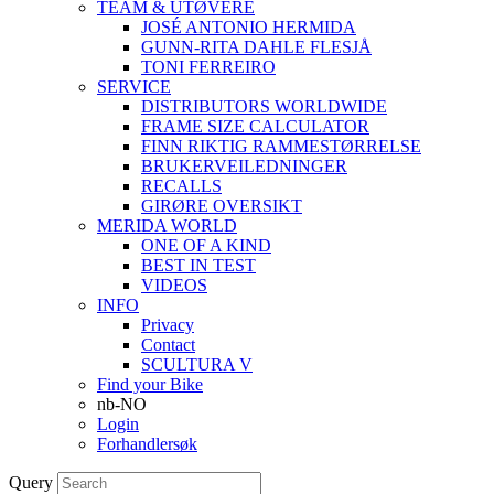
TEAM & UTØVERE
JOSÉ ANTONIO HERMIDA
GUNN-RITA DAHLE FLESJÅ
TONI FERREIRO
SERVICE
DISTRIBUTORS WORLDWIDE
FRAME SIZE CALCULATOR
FINN RIKTIG RAMMESTØRRELSE
BRUKERVEILEDNINGER
RECALLS
GIRØRE OVERSIKT
MERIDA WORLD
ONE OF A KIND
BEST IN TEST
VIDEOS
INFO
Privacy
Contact
SCULTURA V
Find your Bike
nb-NO
Login
Forhandlersøk
Query