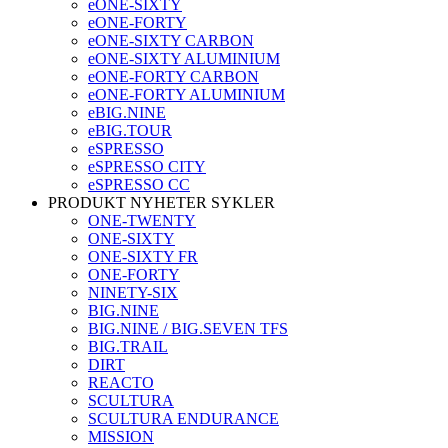
eONE-SIXTY
eONE-FORTY
eONE-SIXTY CARBON
eONE-SIXTY ALUMINIUM
eONE-FORTY CARBON
eONE-FORTY ALUMINIUM
eBIG.NINE
eBIG.TOUR
eSPRESSO
eSPRESSO CITY
eSPRESSO CC
PRODUKT NYHETER SYKLER
ONE-TWENTY
ONE-SIXTY
ONE-SIXTY FR
ONE-FORTY
NINETY-SIX
BIG.NINE
BIG.NINE / BIG.SEVEN TFS
BIG.TRAIL
DIRT
REACTO
SCULTURA
SCULTURA ENDURANCE
MISSION