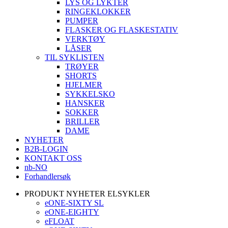
LYS OG LYKTER
RINGEKLOKKER
PUMPER
FLASKER OG FLASKESTATIV
VERKTØY
LÅSER
TIL SYKLISTEN
TRØYER
SHORTS
HJELMER
SYKKELSKO
HANSKER
SOKKER
BRILLER
DAME
NYHETER
B2B-LOGIN
KONTAKT OSS
nb-NO
Forhandlersøk
PRODUKT NYHETER ELSYKLER
eONE-SIXTY SL
eONE-EIGHTY
eFLOAT