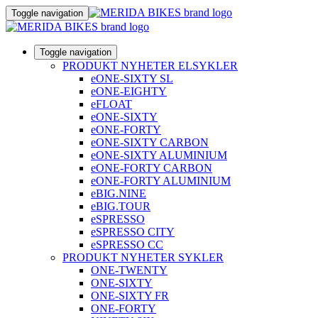
Toggle navigation
Toggle navigation
PRODUKT NYHETER ELSYKLER
eONE-SIXTY SL
eONE-EIGHTY
eFLOAT
eONE-SIXTY
eONE-FORTY
eONE-SIXTY CARBON
eONE-SIXTY ALUMINIUM
eONE-FORTY CARBON
eONE-FORTY ALUMINIUM
eBIG.NINE
eBIG.TOUR
eSPRESSO
eSPRESSO CITY
eSPRESSO CC
PRODUKT NYHETER SYKLER
ONE-TWENTY
ONE-SIXTY
ONE-SIXTY FR
ONE-FORTY