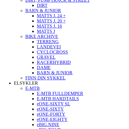
DIRT, PUMPTRACK & STREET
DIRT
BARN & JUNIOR
MATTS J. 24 +
MATTS J. 20 +
MATTS J. 16
MATTS J
BIKE ARCHIVE
TERRENG
LANDEVEI
CYCLOCROSS
GRAVEL
RACERHYBRID
DAME
BARN & JUNIOR
FINN DIN SYKKEL
ELSYKLER
E-MTB
E-MTB FULLDEMPER
E-MTB HARDTAILS
eONE-SIXTY SL
eONE-SIXTY
eONE-FORTY
eONE-EIGHTY
eBIG.NINE