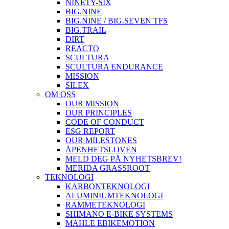
NINETY-SIX
BIG.NINE
BIG.NINE / BIG.SEVEN TFS
BIG.TRAIL
DIRT
REACTO
SCULTURA
SCULTURA ENDURANCE
MISSION
SILEX
OM OSS
OUR MISSION
OUR PRINCIPLES
CODE OF CONDUCT
ESG REPORT
OUR MILESTONES
ÅPENHETSLOVEN
MELD DEG PÅ NYHETSBREV!
MERIDA GRASSROOT
TEKNOLOGI
KARBONTEKNOLOGI
ALUMINIUMTEKNOLOGI
RAMMETEKNOLOGI
SHIMANO E-BIKE SYSTEMS
MAHLE EBIKEMOTION