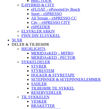
eBIG.TOUR
E-HYBRID & CITY
eFLOAT – ePowered by Bosch
Sport – eSPRESSO
All Terrain – eSPRESSO CC
City – eSPRESSO CITY
eSPEEDER
ELSYKLER ARKIV
FINN DIN ELSYKKEL
50 ÅR
DELER & TILBEHØR
HIGHLIGHTS
MERIDAxKED – MITRO
MERIDAxKED - PECTOR
SYKKELDELER
STYRER
STYRESTEM
HOLKER & STYRETAPE
SETEPINNER & SETEPINNEKLEMMER
SADLER
TILBEHØR TIL SYKKEL
RESERVEDELER
TIL SYKKELEN
VESKER
BRAKETTER