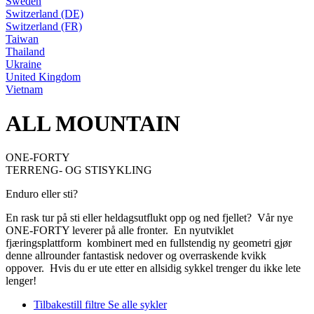
Sweden
Switzerland (DE)
Switzerland (FR)
Taiwan
Thailand
Ukraine
United Kingdom
Vietnam
ALL MOUNTAIN
ONE-FORTY
TERRENG- OG STISYKLING
Enduro eller sti?
En rask tur på sti eller heldagsutflukt opp og ned fjellet? Vår nye
ONE-FORTY leverer på alle fronter. En nyutviklet
fjæringsplattform kombinert med en fullstendig ny geometri gjør
denne allrounder fantastisk nedover og overraskende kvikk
oppover. Hvis du er ute etter en allsidig sykkel trenger du ikke lete
lenger!
Tilbakestill filtre
Se alle sykler