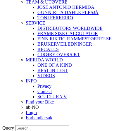
TEAM & UTØVERE
JOSÉ ANTONIO HERMIDA
GUNN-RITA DAHLE FLESJÅ
TONI FERREIRO
SERVICE
DISTRIBUTORS WORLDWIDE
FRAME SIZE CALCULATOR
FINN RIKTIG RAMMESTØRRELSE
BRUKERVEILEDNINGER
RECALLS
GIRØRE OVERSIKT
MERIDA WORLD
ONE OF A KIND
BEST IN TEST
VIDEOS
INFO
Privacy
Contact
SCULTURA V
Find your Bike
nb-NO
Login
Forhandlersøk
Query