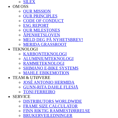
SILEX
OM OSS
OUR MISSION
OUR PRINCIPLES
CODE OF CONDUCT
ESG REPORT
OUR MILESTONES
ÅPENHETSLOVEN
MELD DEG PÅ NYHETSBREV!
MERIDA GRASSROOT
TEKNOLOGI
KARBONTEKNOLOGI
ALUMINIUMTEKNOLOGI
RAMMETEKNOLOGI
SHIMANO E-BIKE SYSTEMS
MAHLE EBIKEMOTION
TEAM & UTØVERE
JOSÉ ANTONIO HERMIDA
GUNN-RITA DAHLE FLESJÅ
TONI FERREIRO
SERVICE
DISTRIBUTORS WORLDWIDE
FRAME SIZE CALCULATOR
FINN RIKTIG RAMMESTØRRELSE
BRUKERVEILEDNINGER