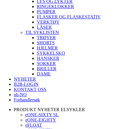
LYS OG LYKTER
RINGEKLOKKER
PUMPER
FLASKER OG FLASKESTATIV
VERKTØY
LÅSER
TIL SYKLISTEN
TRØYER
SHORTS
HJELMER
SYKKELSKO
HANSKER
SOKKER
BRILLER
DAME
NYHETER
B2B-LOGIN
KONTAKT OSS
nb-NO
Forhandlersøk
PRODUKT NYHETER ELSYKLER
eONE-SIXTY SL
eONE-EIGHTY
eFLOAT