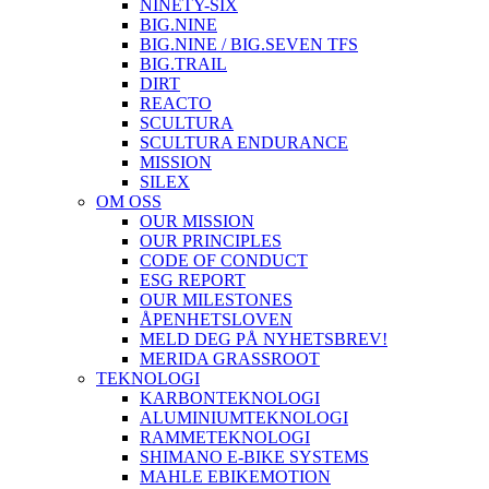
NINETY-SIX
BIG.NINE
BIG.NINE / BIG.SEVEN TFS
BIG.TRAIL
DIRT
REACTO
SCULTURA
SCULTURA ENDURANCE
MISSION
SILEX
OM OSS
OUR MISSION
OUR PRINCIPLES
CODE OF CONDUCT
ESG REPORT
OUR MILESTONES
ÅPENHETSLOVEN
MELD DEG PÅ NYHETSBREV!
MERIDA GRASSROOT
TEKNOLOGI
KARBONTEKNOLOGI
ALUMINIUMTEKNOLOGI
RAMMETEKNOLOGI
SHIMANO E-BIKE SYSTEMS
MAHLE EBIKEMOTION