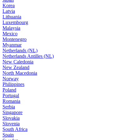
Korea
Latvia
Lithuania
Luxembourg
Malaysia
Mexico
Montenegro
Myanmar
Netherlands (NL)
Netherlands Antilles (NL)
New Caledonia
New Zealand
North Macedonia
Norway
Philippines
Poland
Portugal
Romania
Serbia
Singapore
Slovakia
Slovenia
South Africa
Spain