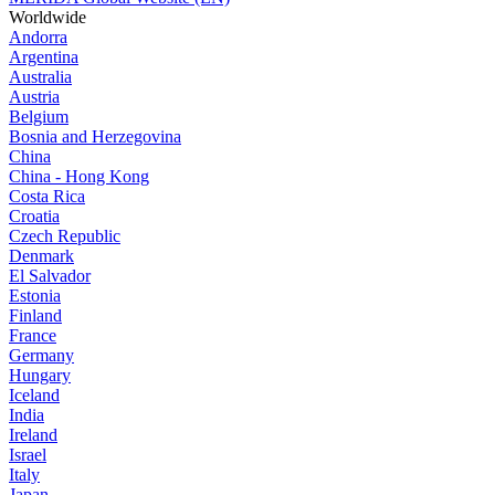
Worldwide
Andorra
Argentina
Australia
Austria
Belgium
Bosnia and Herzegovina
China
China - Hong Kong
Costa Rica
Croatia
Czech Republic
Denmark
El Salvador
Estonia
Finland
France
Germany
Hungary
Iceland
India
Ireland
Israel
Italy
Japan