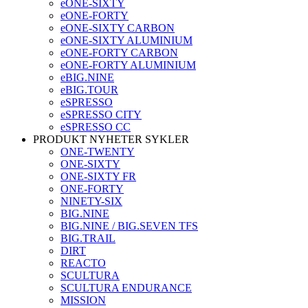
eONE-SIXTY
eONE-FORTY
eONE-SIXTY CARBON
eONE-SIXTY ALUMINIUM
eONE-FORTY CARBON
eONE-FORTY ALUMINIUM
eBIG.NINE
eBIG.TOUR
eSPRESSO
eSPRESSO CITY
eSPRESSO CC
PRODUKT NYHETER SYKLER
ONE-TWENTY
ONE-SIXTY
ONE-SIXTY FR
ONE-FORTY
NINETY-SIX
BIG.NINE
BIG.NINE / BIG.SEVEN TFS
BIG.TRAIL
DIRT
REACTO
SCULTURA
SCULTURA ENDURANCE
MISSION