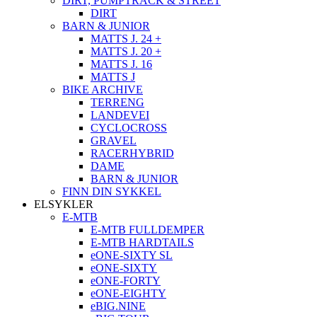
DIRT, PUMPTRACK & STREET
DIRT
BARN & JUNIOR
MATTS J. 24 +
MATTS J. 20 +
MATTS J. 16
MATTS J
BIKE ARCHIVE
TERRENG
LANDEVEI
CYCLOCROSS
GRAVEL
RACERHYBRID
DAME
BARN & JUNIOR
FINN DIN SYKKEL
ELSYKLER
E-MTB
E-MTB FULLDEMPER
E-MTB HARDTAILS
eONE-SIXTY SL
eONE-SIXTY
eONE-FORTY
eONE-EIGHTY
eBIG.NINE