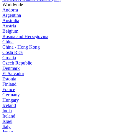
Worldwide
Andorra
Argentina
Australia
Austria
Belgium
Bosnia and Herzegovina
China
China - Hong Kong
Costa Rica
Croatia
Czech Republic
Denmark
El Salvador
Estonia
Finland
France
Germany
Hungary
Iceland
India
Ireland
Israel
Italy
Japan