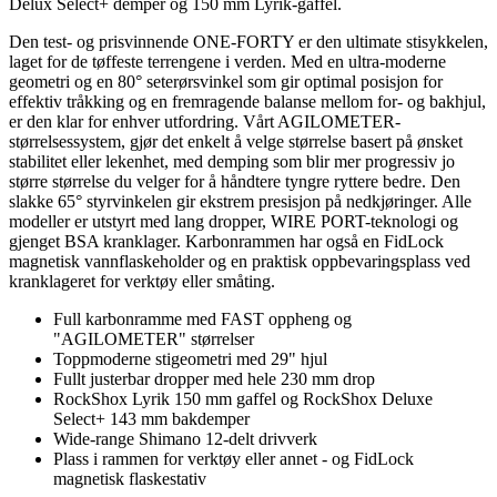
Delux Select+ demper og 150 mm Lyrik-gaffel.
Den test- og prisvinnende ONE-FORTY er den ultimate stisykkelen,
laget for de tøffeste terrengene i verden. Med en ultra-moderne
geometri og en 80° seterørsvinkel som gir optimal posisjon for
effektiv tråkking og en fremragende balanse mellom for- og bakhjul,
er den klar for enhver utfordring. Vårt AGILOMETER-
størrelsessystem, gjør det enkelt å velge størrelse basert på ønsket
stabilitet eller lekenhet, med demping som blir mer progressiv jo
større størrelse du velger for å håndtere tyngre ryttere bedre. Den
slakke 65° styrvinkelen gir ekstrem presisjon på nedkjøringer. Alle
modeller er utstyrt med lang dropper, WIRE PORT-teknologi og
gjenget BSA kranklager. Karbonrammen har også en FidLock
magnetisk vannflaskeholder og en praktisk oppbevaringsplass ved
kranklageret for verktøy eller småting.
Full karbonramme med FAST oppheng og
"AGILOMETER" størrelser
Toppmoderne stigeometri med 29" hjul
Fullt justerbar dropper med hele 230 mm drop
RockShox Lyrik 150 mm gaffel og RockShox Deluxe
Select+ 143 mm bakdemper
Wide-range Shimano 12-delt drivverk
Plass i rammen for verktøy eller annet - og FidLock
magnetisk flaskestativ