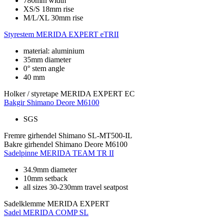
780mm width
XS/S 18mm rise
M/L/XL 30mm rise
Styrestem
MERIDA EXPERT eTRII
material: aluminium
35mm diameter
0° stem angle
40 mm
Holker / styretape
MERIDA EXPERT EC
Bakgir
Shimano Deore M6100
SGS
Fremre girhendel
Shimano SL-MT500-IL
Bakre girhendel
Shimano Deore M6100
Sadelpinne
MERIDA TEAM TR II
34.9mm diameter
10mm setback
all sizes 30-230mm travel seatpost
Sadelklemme
MERIDA EXPERT
Sadel
MERIDA COMP SL