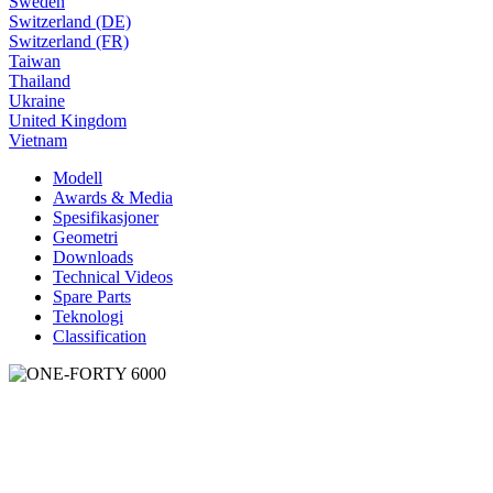
Sweden
Switzerland (DE)
Switzerland (FR)
Taiwan
Thailand
Ukraine
United Kingdom
Vietnam
Modell
Awards & Media
Spesifikasjoner
Geometri
Downloads
Technical Videos
Spare Parts
Teknologi
Classification