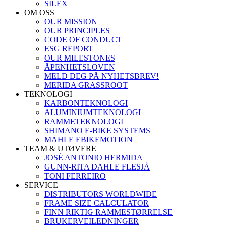
SILEX
OM OSS
OUR MISSION
OUR PRINCIPLES
CODE OF CONDUCT
ESG REPORT
OUR MILESTONES
ÅPENHETSLOVEN
MELD DEG PÅ NYHETSBREV!
MERIDA GRASSROOT
TEKNOLOGI
KARBONTEKNOLOGI
ALUMINIUMTEKNOLOGI
RAMMETEKNOLOGI
SHIMANO E-BIKE SYSTEMS
MAHLE EBIKEMOTION
TEAM & UTØVERE
JOSÉ ANTONIO HERMIDA
GUNN-RITA DAHLE FLESJÅ
TONI FERREIRO
SERVICE
DISTRIBUTORS WORLDWIDE
FRAME SIZE CALCULATOR
FINN RIKTIG RAMMESTØRRELSE
BRUKERVEILEDNINGER