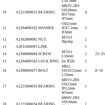
L18.5mm
6803V-2RS
OD26mm
10
A2221000033
BEARING
4
ID17mm
W5mm
OD21mm
11
A2294000102
WASHER
ID17.1mm
5
H3mm
M15x1
12
A2302000082
NUT
2
flipchip
13
A2031000093
LINK
1
M15x1
14
A2300000684
SCREW
2
23~25
L16mm
15
A2294000182
LOCK RING
for ID26
2
M6x1
16
A2300000475
BOLT
OD10/12mm
1
8~10
L55mm
6801V-2RS
OD21mm
17
A2221000035
BEARING
1
ID12mm
W5mm
6800V-2RS
OD19mm
18
A2221000034
BEARING
1