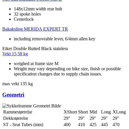
148x12mm width rear hub
32 spoke holes
Centerlock
Bakaksling
MERIDA EXPERT TR
including removeable lever, 6/4mm allen key
Eiker
Double Butted Black stainless
Vekt
15,58 kg
weighed at frame size M
Weight may vary depending on bike size, finish or possible
specification changes due to supply chain issues.
max vekt
135 kg
Geometri
Rammestørrelse
XShort
Short
Mid
Long
XLong
Dekkstørrelse
29"
29"
29"
29"
29"
ST - Seat Tubes (mm)
400
410
425
445
470