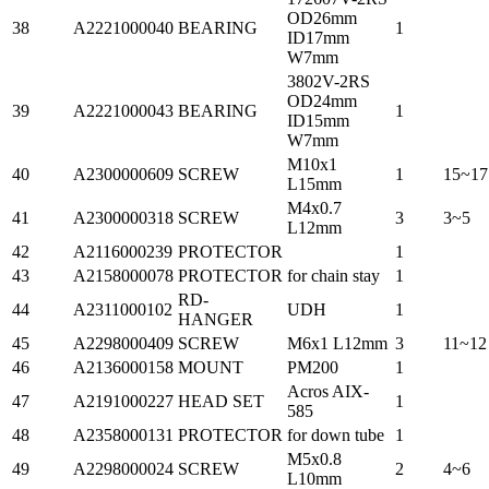
OD26mm
38
A2221000040
BEARING
1
ID17mm
W7mm
3802V-2RS
OD24mm
39
A2221000043
BEARING
1
ID15mm
W7mm
M10x1
40
A2300000609
SCREW
1
15~17
L15mm
M4x0.7
41
A2300000318
SCREW
3
3~5
L12mm
42
A2116000239
PROTECTOR
1
43
A2158000078
PROTECTOR
for chain stay
1
RD-
44
A2311000102
UDH
1
HANGER
45
A2298000409
SCREW
M6x1 L12mm
3
11~12
46
A2136000158
MOUNT
PM200
1
Acros AIX-
47
A2191000227
HEAD SET
1
585
48
A2358000131
PROTECTOR
for down tube
1
M5x0.8
49
A2298000024
SCREW
2
4~6
L10mm