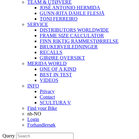
TEAM & UTØVERE
JOSÉ ANTONIO HERMIDA
GUNN-RITA DAHLE FLESJÅ
TONI FERREIRO
SERVICE
DISTRIBUTORS WORLDWIDE
FRAME SIZE CALCULATOR
FINN RIKTIG RAMMESTØRRELSE
BRUKERVEILEDNINGER
RECALLS
GIRØRE OVERSIKT
MERIDA WORLD
ONE OF A KIND
BEST IN TEST
VIDEOS
INFO
Privacy
Contact
SCULTURA V
Find your Bike
nb-NO
Login
Forhandlersøk
Query