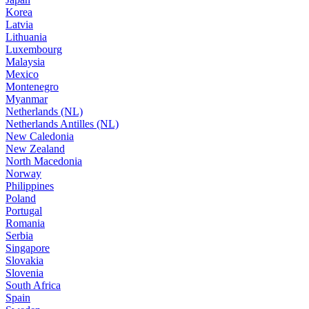
Korea
Latvia
Lithuania
Luxembourg
Malaysia
Mexico
Montenegro
Myanmar
Netherlands (NL)
Netherlands Antilles (NL)
New Caledonia
New Zealand
North Macedonia
Norway
Philippines
Poland
Portugal
Romania
Serbia
Singapore
Slovakia
Slovenia
South Africa
Spain