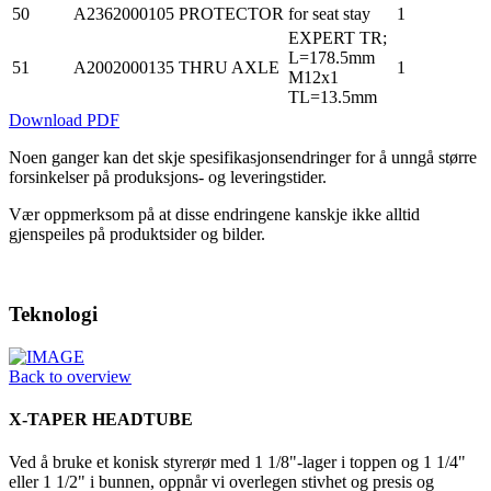
50
A2362000105
PROTECTOR
for seat stay
1
EXPERT TR;
L=178.5mm
51
A2002000135
THRU AXLE
1
M12x1
TL=13.5mm
Download PDF
Noen ganger kan det skje spesifikasjonsendringer for å unngå større
forsinkelser på produksjons- og leveringstider.
Vær oppmerksom på at disse endringene kanskje ikke alltid
gjenspeiles på produktsider og bilder.
Teknologi
Back to overview
X-TAPER HEADTUBE
Ved å bruke et konisk styrerør med 1 1/8"-lager i toppen og 1 1/4"
eller 1 1/2" i bunnen, oppnår vi overlegen stivhet og presis og