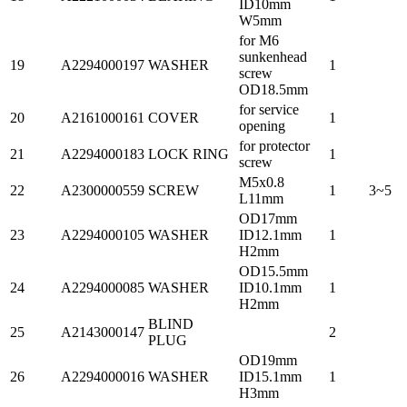
ID10mm
W5mm
for M6
sunkenhead
19
A2294000197
WASHER
1
screw
OD18.5mm
for service
20
A2161000161
COVER
1
opening
for protector
21
A2294000183
LOCK RING
1
screw
M5x0.8
22
A2300000559
SCREW
1
3~5
L11mm
OD17mm
23
A2294000105
WASHER
ID12.1mm
1
H2mm
OD15.5mm
24
A2294000085
WASHER
ID10.1mm
1
H2mm
BLIND
25
A2143000147
2
PLUG
OD19mm
26
A2294000016
WASHER
ID15.1mm
1
H3mm