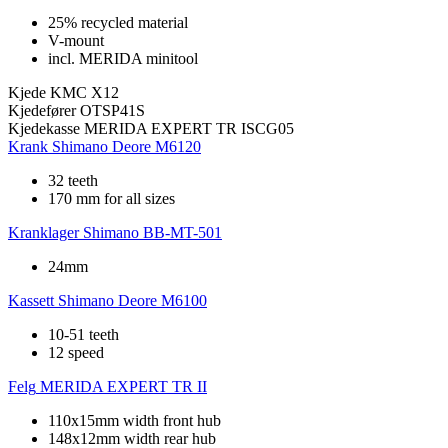
25% recycled material
V-mount
incl. MERIDA minitool
Kjede
KMC X12
Kjedefører
OTSP41S
Kjedekasse
MERIDA EXPERT TR ISCG05
Krank
Shimano Deore M6120
32 teeth
170 mm for all sizes
Kranklager
Shimano BB-MT-501
24mm
Kassett
Shimano Deore M6100
10-51 teeth
12 speed
Felg
MERIDA EXPERT TR II
110x15mm width front hub
148x12mm width rear hub