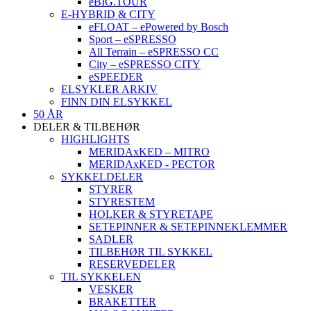
eBIG.TOUR
E-HYBRID & CITY
eFLOAT – ePowered by Bosch
Sport – eSPRESSO
All Terrain – eSPRESSO CC
City – eSPRESSO CITY
eSPEEDER
ELSYKLER ARKIV
FINN DIN ELSYKKEL
50 ÅR
DELER & TILBEHØR
HIGHLIGHTS
MERIDAxKED – MITRO
MERIDAxKED - PECTOR
SYKKELDELER
STYRER
STYRESTEM
HOLKER & STYRETAPE
SETEPINNER & SETEPINNEKLEMMER
SADLER
TILBEHØR TIL SYKKEL
RESERVEDELER
TIL SYKKELEN
VESKER
BRAKETTER