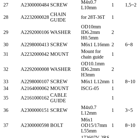
M4x0.7
27
A2300000484
SCREW
1
1,5~2
L10mm
CHAIN
28
A2232000028
for 28T-36T
1
GUIDE
OD10mm
29
A2292000106
WASHER
ID6.2mm
2
H0.5mm
30
A2298000413
SCREW
M6x1 L16mm
2
6~8
Mount for
31
A2232000042
MOUNT
1
chain guide
OD10.1mm
32
A2292000008
WASHER
ID6.2mm
2
H3mm
33
A2298000107
SCREW
M6x1 L12mm
1
8~10
34
A2164000062
MOUNT
ISCG-05
1
CABLE
35
A2161000162
1
GUIDE
M4x0.7
36
A2300000151
SCREW
1
3~5
L12mm
M6x1
37
A2300000598
BOLT
OD15/17mm
1
8~10
L55mm
172607V-2RS