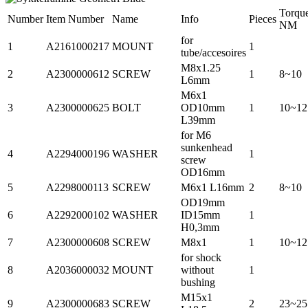
Torqu
Number
Item Number
Name
Info
Pieces
NM
for
1
A2161000217
MOUNT
1
tube/accesoires
M8x1.25
2
A2300000612
SCREW
1
8~10
L6mm
M6x1
3
A2300000625
BOLT
OD10mm
1
10~12
L39mm
for M6
sunkenhead
4
A2294000196
WASHER
1
screw
OD16mm
5
A2298000113
SCREW
M6x1 L16mm
2
8~10
OD19mm
6
A2292000102
WASHER
ID15mm
1
H0,3mm
7
A2300000608
SCREW
M8x1
1
10~12
for shock
8
A2036000032
MOUNT
without
1
bushing
M15x1
9
A2300000683
SCREW
2
23~25