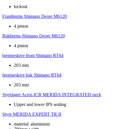
lockout
Frambrems
Shimano Deore M6120
4 piston
Bakbrems
Shimano Deore M6120
4 piston
bremseskive front
Shimano RT64
203 mm
bremseskive bak
Shimano RT64
203 mm
Styrelager
Acros ICR MERIDA INTEGRATED neck
Upper and lower IPS sealing
Styre
MERIDA EXPERT TR II
material: aluminium