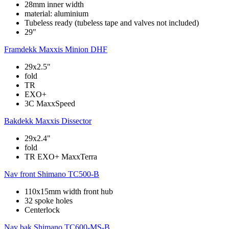
28mm inner width
material: aluminium
Tubeless ready (tubeless tape and valves not included)
29"
Framdekk
Maxxis Minion DHF
29x2.5"
fold
TR
EXO+
3C MaxxSpeed
Bakdekk
Maxxis Dissector
29x2.4"
fold
TR EXO+ MaxxTerra
Nav front
Shimano TC500-B
110x15mm width front hub
32 spoke holes
Centerlock
Nav bak
Shimano TC600-MS-B