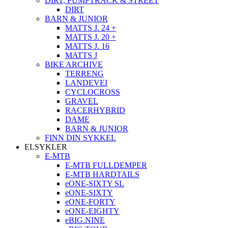
DIRT, PUMPTRACK & STREET
DIRT
BARN & JUNIOR
MATTS J. 24 +
MATTS J. 20 +
MATTS J. 16
MATTS J
BIKE ARCHIVE
TERRENG
LANDEVEI
CYCLOCROSS
GRAVEL
RACERHYBRID
DAME
BARN & JUNIOR
FINN DIN SYKKEL
ELSYKLER
E-MTB
E-MTB FULLDEMPER
E-MTB HARDTAILS
eONE-SIXTY SL
eONE-SIXTY
eONE-FORTY
eONE-EIGHTY
eBIG.NINE