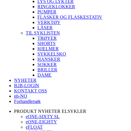
LYS OG LYKTER
RINGEKLOKKER
PUMPER
FLASKER OG FLASKESTATIV
VERKTØY
LÅSER
TIL SYKLISTEN
TRØYER
SHORTS
HJELMER
SYKKELSKO
HANSKER
SOKKER
BRILLER
DAME
NYHETER
B2B-LOGIN
KONTAKT OSS
nb-NO
Forhandlersøk
PRODUKT NYHETER ELSYKLER
eONE-SIXTY SL
eONE-EIGHTY
eFLOAT