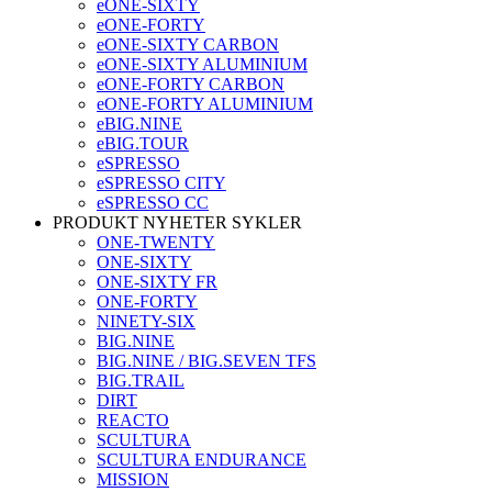
eONE-SIXTY
eONE-FORTY
eONE-SIXTY CARBON
eONE-SIXTY ALUMINIUM
eONE-FORTY CARBON
eONE-FORTY ALUMINIUM
eBIG.NINE
eBIG.TOUR
eSPRESSO
eSPRESSO CITY
eSPRESSO CC
PRODUKT NYHETER SYKLER
ONE-TWENTY
ONE-SIXTY
ONE-SIXTY FR
ONE-FORTY
NINETY-SIX
BIG.NINE
BIG.NINE / BIG.SEVEN TFS
BIG.TRAIL
DIRT
REACTO
SCULTURA
SCULTURA ENDURANCE
MISSION