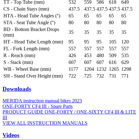
TT - Top Tube (mm)
532
559
586
618
649
CS - Chain Stays (mm)
437.5
437.5
437.5
437.5
437.5
HTA - Head Tube Angles (°)
65
65
65
65
65
STA - Seat Tube Angle (°)
80
80
80
80
80
BD - Bottom Bracket Drops
35
35
35
35
35
(mm)
HT - Head Tube Length (mm)
95
95
95
105
120
FL - Fork Length (mm)
557
557
557
557
557
R - Reach (mm)
426
453
480
509
535
S - Stack (mm)
607
607
607
616
629
WB - Wheel Base (mm)
1177
1204
1232
1265
1298
SH - Stand Over Height (mm)
722
725
732
731
771
Downloads
MERIDA instruction manual bikes 2023
ONE-FORTY CF4 III - Spare Parts
PRODUCT GUIDE ONE-FORTY / ONE-SIXTY CF4 III & LITE
III
VIEW ALL INSTRUCTION MANUALS
Videos