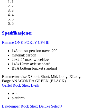
1
2
3
4
5
6
Spesifikasjoner
Ramme
ONE-FORTY CF4 III
143mm suspension travel 29"
material: carbon
29x2.5" max. wheelsize
148x12mm axle standard
BSA bottom bracket standard
Rammestørrelse
XShort, Short, Mid, Long, XLong
Farge
ANACONDA GREEN (BLACK)
Gaffel
Rock Shox Lyrik
Air
platform
Bakdemper
Rock Shox Deluxe Select+