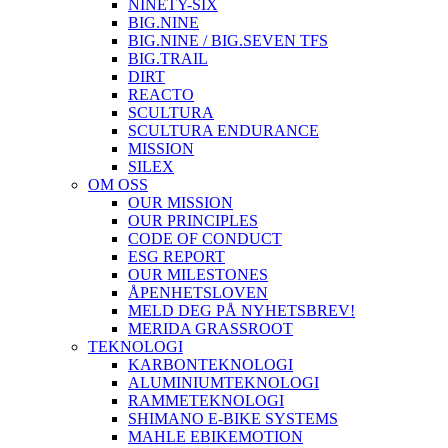
NINETY-SIX
BIG.NINE
BIG.NINE / BIG.SEVEN TFS
BIG.TRAIL
DIRT
REACTO
SCULTURA
SCULTURA ENDURANCE
MISSION
SILEX
OM OSS
OUR MISSION
OUR PRINCIPLES
CODE OF CONDUCT
ESG REPORT
OUR MILESTONES
ÅPENHETSLOVEN
MELD DEG PÅ NYHETSBREV!
MERIDA GRASSROOT
TEKNOLOGI
KARBONTEKNOLOGI
ALUMINIUMTEKNOLOGI
RAMMETEKNOLOGI
SHIMANO E-BIKE SYSTEMS
MAHLE EBIKEMOTION