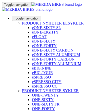
Toggle navigation
Toggle navigation
PRODUKT NYHETER ELSYKLER
eONE-SIXTY SL
eONE-EIGHTY
eFLOAT
eONE-SIXTY
eONE-FORTY
eONE-SIXTY CARBON
eONE-SIXTY ALUMINIUM
eONE-FORTY CARBON
eONE-FORTY ALUMINIUM
eBIG.NINE
eBIG.TOUR
eSPRESSO
eSPRESSO CITY
eSPRESSO CC
PRODUKT NYHETER SYKLER
ONE-TWENTY
ONE-SIXTY
ONE-SIXTY FR
ONE-FORTY