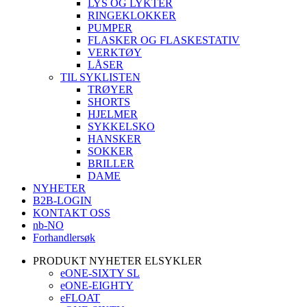
LYS OG LYKTER
RINGEKLOKKER
PUMPER
FLASKER OG FLASKESTATIV
VERKTØY
LÅSER
TIL SYKLISTEN
TRØYER
SHORTS
HJELMER
SYKKELSKO
HANSKER
SOKKER
BRILLER
DAME
NYHETER
B2B-LOGIN
KONTAKT OSS
nb-NO
Forhandlersøk
PRODUKT NYHETER ELSYKLER
eONE-SIXTY SL
eONE-EIGHTY
eFLOAT