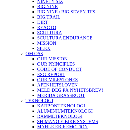
NINETY-SIX
BIG.NINE
BIG.NINE / BIG.SEVEN TFS
BIG.TRAIL
DIRT
REACTO
SCULTURA
SCULTURA ENDURANCE
MISSION
SILEX
OM OSS
OUR MISSION
OUR PRINCIPLES
CODE OF CONDUCT
ESG REPORT
OUR MILESTONES
ÅPENHETSLOVEN
MELD DEG PÅ NYHETSBREV!
MERIDA GRASSROOT
TEKNOLOGI
KARBONTEKNOLOGI
ALUMINIUMTEKNOLOGI
RAMMETEKNOLOGI
SHIMANO E-BIKE SYSTEMS
MAHLE EBIKEMOTION