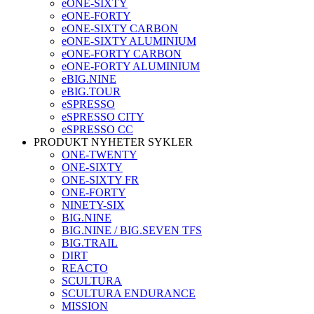
eONE-SIXTY
eONE-FORTY
eONE-SIXTY CARBON
eONE-SIXTY ALUMINIUM
eONE-FORTY CARBON
eONE-FORTY ALUMINIUM
eBIG.NINE
eBIG.TOUR
eSPRESSO
eSPRESSO CITY
eSPRESSO CC
PRODUKT NYHETER SYKLER
ONE-TWENTY
ONE-SIXTY
ONE-SIXTY FR
ONE-FORTY
NINETY-SIX
BIG.NINE
BIG.NINE / BIG.SEVEN TFS
BIG.TRAIL
DIRT
REACTO
SCULTURA
SCULTURA ENDURANCE
MISSION