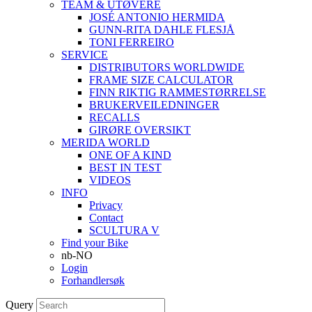
TEAM & UTØVERE
JOSÉ ANTONIO HERMIDA
GUNN-RITA DAHLE FLESJÅ
TONI FERREIRO
SERVICE
DISTRIBUTORS WORLDWIDE
FRAME SIZE CALCULATOR
FINN RIKTIG RAMMESTØRRELSE
BRUKERVEILEDNINGER
RECALLS
GIRØRE OVERSIKT
MERIDA WORLD
ONE OF A KIND
BEST IN TEST
VIDEOS
INFO
Privacy
Contact
SCULTURA V
Find your Bike
nb-NO
Login
Forhandlersøk
Query