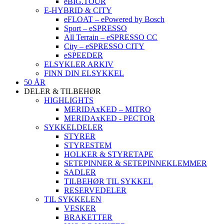
eBIG.TOUR
E-HYBRID & CITY
eFLOAT – ePowered by Bosch
Sport – eSPRESSO
All Terrain – eSPRESSO CC
City – eSPRESSO CITY
eSPEEDER
ELSYKLER ARKIV
FINN DIN ELSYKKEL
50 ÅR
DELER & TILBEHØR
HIGHLIGHTS
MERIDAxKED – MITRO
MERIDAxKED - PECTOR
SYKKELDELER
STYRER
STYRESTEM
HOLKER & STYRETAPE
SETEPINNER & SETEPINNEKLEMMER
SADLER
TILBEHØR TIL SYKKEL
RESERVEDELER
TIL SYKKELEN
VESKER
BRAKETTER