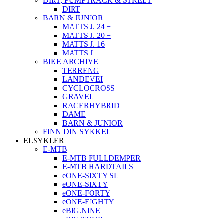
DIRT, PUMPTRACK & STREET
DIRT
BARN & JUNIOR
MATTS J. 24 +
MATTS J. 20 +
MATTS J. 16
MATTS J
BIKE ARCHIVE
TERRENG
LANDEVEI
CYCLOCROSS
GRAVEL
RACERHYBRID
DAME
BARN & JUNIOR
FINN DIN SYKKEL
ELSYKLER
E-MTB
E-MTB FULLDEMPER
E-MTB HARDTAILS
eONE-SIXTY SL
eONE-SIXTY
eONE-FORTY
eONE-EIGHTY
eBIG.NINE