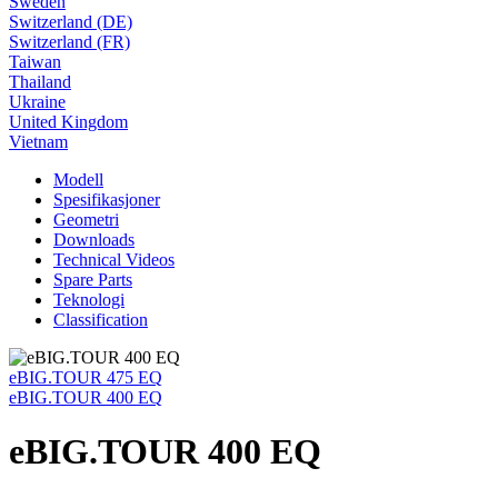
Sweden
Switzerland (DE)
Switzerland (FR)
Taiwan
Thailand
Ukraine
United Kingdom
Vietnam
Modell
Spesifikasjoner
Geometri
Downloads
Technical Videos
Spare Parts
Teknologi
Classification
eBIG.TOUR 475 EQ
eBIG.TOUR 400 EQ
eBIG.TOUR 400 EQ