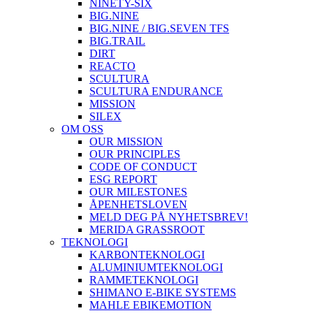
NINETY-SIX
BIG.NINE
BIG.NINE / BIG.SEVEN TFS
BIG.TRAIL
DIRT
REACTO
SCULTURA
SCULTURA ENDURANCE
MISSION
SILEX
OM OSS
OUR MISSION
OUR PRINCIPLES
CODE OF CONDUCT
ESG REPORT
OUR MILESTONES
ÅPENHETSLOVEN
MELD DEG PÅ NYHETSBREV!
MERIDA GRASSROOT
TEKNOLOGI
KARBONTEKNOLOGI
ALUMINIUMTEKNOLOGI
RAMMETEKNOLOGI
SHIMANO E-BIKE SYSTEMS
MAHLE EBIKEMOTION