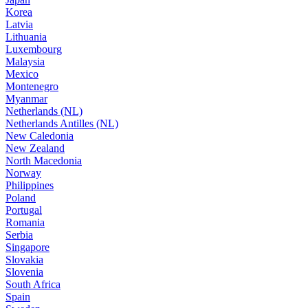
Korea
Latvia
Lithuania
Luxembourg
Malaysia
Mexico
Montenegro
Myanmar
Netherlands (NL)
Netherlands Antilles (NL)
New Caledonia
New Zealand
North Macedonia
Norway
Philippines
Poland
Portugal
Romania
Serbia
Singapore
Slovakia
Slovenia
South Africa
Spain