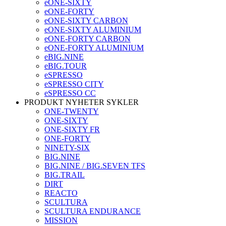
eONE-SIXTY
eONE-FORTY
eONE-SIXTY CARBON
eONE-SIXTY ALUMINIUM
eONE-FORTY CARBON
eONE-FORTY ALUMINIUM
eBIG.NINE
eBIG.TOUR
eSPRESSO
eSPRESSO CITY
eSPRESSO CC
PRODUKT NYHETER SYKLER
ONE-TWENTY
ONE-SIXTY
ONE-SIXTY FR
ONE-FORTY
NINETY-SIX
BIG.NINE
BIG.NINE / BIG.SEVEN TFS
BIG.TRAIL
DIRT
REACTO
SCULTURA
SCULTURA ENDURANCE
MISSION