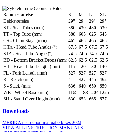
Rammestørrelse
S
M
L
XL
Dekkstørrelse
29"
29"
29"
29"
ST - Seat Tubes (mm)
380
430
480
530
TT - Top Tube (mm)
588
605
625
645
CS - Chain Stays (mm)
465
465
465
465
HTA - Head Tube Angles (°)
67.5
67.5
67.5
67.5
STA - Seat Tube Angle (°)
74.5
74.5
74.5
74.5
BD - Bottom Bracket Drops (mm)
62.5
62.5
62.5
62.5
HT - Head Tube Length (mm)
115
120
130
140
FL - Fork Length (mm)
527
527
527
527
R - Reach (mm)
411
427
445
462
S - Stack (mm)
636
640
650
659
WB - Wheel Base (mm)
1165
1183
1204
1225
SH - Stand Over Height (mm)
630
653
665
677
Downloads
MERIDA instruction manual e-bikes 2023
VIEW ALL INSTRUCTION MANUALS