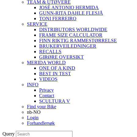
TEAM & UTØVERE
JOSÉ ANTONIO HERMIDA
GUNN-RITA DAHLE FLESJÅ
TONI FERREIRO
SERVICE
DISTRIBUTORS WORLDWIDE
FRAME SIZE CALCULATOR
FINN RIKTIG RAMMESTØRRELSE
BRUKERVEILEDNINGER
RECALLS
GIRØRE OVERSIKT
MERIDA WORLD
ONE OF A KIND
BEST IN TEST
VIDEOS
INFO
Privacy
Contact
SCULTURA V
Find your Bike
nb-NO
Login
Forhandlersøk
Query