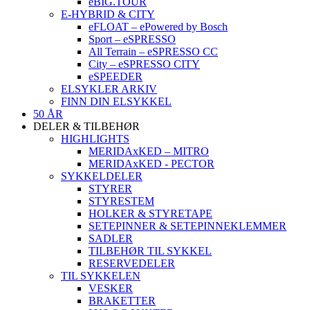
eBIG.TOUR
E-HYBRID & CITY
eFLOAT – ePowered by Bosch
Sport – eSPRESSO
All Terrain – eSPRESSO CC
City – eSPRESSO CITY
eSPEEDER
ELSYKLER ARKIV
FINN DIN ELSYKKEL
50 ÅR
DELER & TILBEHØR
HIGHLIGHTS
MERIDAxKED – MITRO
MERIDAxKED - PECTOR
SYKKELDELER
STYRER
STYRESTEM
HOLKER & STYRETAPE
SETEPINNER & SETEPINNEKLEMMER
SADLER
TILBEHØR TIL SYKKEL
RESERVEDELER
TIL SYKKELEN
VESKER
BRAKETTER