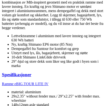
kombinasjon av Mtb-inspirert geometri med en praktisk ramme med
lavere innsteg. En kraftig og jevn Shimano motor er sømløst
integrert i aluminiumsrammen, mens dempegaffel og dekk med stort
volum gir komfort og sikkerhet. Legg til skjermer, bagasjebrett, lys,
lås og støtte som standardutstyr, i tillegg til 630 eller 750 Wh
batterier (avhengig av modell), og du vil innse at du har det beste fra
begge verdener.
Lettvektsramme i aluminium med lavere innsteg og integrert
630 Wh batteri
Ny, kraftig Shimano EP6 motor (85 Nm)
Dempegaffel fra Suntour for komfort og grep
Utstyrt med lys, lås, bagasjebrett, skjermer og støtte
10-delt Shimano LinkGlide drivverk
29"-hjul og store dekk som liker seg like godt i byen som i
marka
Spesifikasjoner
Ramme
eBIG.TOUR LITE IV
material: aluminium
29x2.35" without fender max./ 29"x2.25" with fender max.
wheelsize
148x12mm axle standard