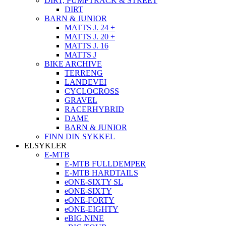
DIRT, PUMPTRACK & STREET
DIRT
BARN & JUNIOR
MATTS J. 24 +
MATTS J. 20 +
MATTS J. 16
MATTS J
BIKE ARCHIVE
TERRENG
LANDEVEI
CYCLOCROSS
GRAVEL
RACERHYBRID
DAME
BARN & JUNIOR
FINN DIN SYKKEL
ELSYKLER
E-MTB
E-MTB FULLDEMPER
E-MTB HARDTAILS
eONE-SIXTY SL
eONE-SIXTY
eONE-FORTY
eONE-EIGHTY
eBIG.NINE