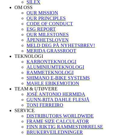
SILEX
OM OSS
OUR MISSION
OUR PRINCIPLES
CODE OF CONDUCT
ESG REPORT
OUR MILESTONES
ÅPENHETSLOVEN
MELD DEG PÅ NYHETSBREV!
MERIDA GRASSROOT
TEKNOLOGI
KARBONTEKNOLOGI
ALUMINIUMTEKNOLOGI
RAMMETEKNOLOGI
SHIMANO E-BIKE SYSTEMS
MAHLE EBIKEMOTION
TEAM & UTØVERE
JOSÉ ANTONIO HERMIDA
GUNN-RITA DAHLE FLESJÅ
TONI FERREIRO
SERVICE
DISTRIBUTORS WORLDWIDE
FRAME SIZE CALCULATOR
FINN RIKTIG RAMMESTØRRELSE
BRUKERVEILEDNINGER