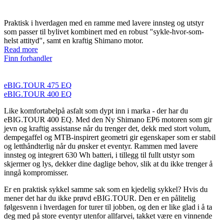
Praktisk i hverdagen med en ramme med lavere innsteg og utstyr
som passer til bylivet kombinert med en robust "sykle-hvor-som-
helst attityd", samt en kraftig Shimano motor.
Read more
Finn forhandler
eBIG.TOUR 475 EQ
eBIG.TOUR 400 EQ
Like komfortabelpå asfalt som dypt inn i marka - der har du
eBIG.TOUR 400 EQ. Med den Ny Shimano EP6 motoren som gir
jevn og kraftig assistanse når du trenger det, dekk med stort volum,
dempegaffel og MTB-inspirert geometri gir egenskaper som er stabil
og letthåndterlig når du ønsker et eventyr. Rammen med lavere
innsteg og integrert 630 Wh batteri, i tillegg til fullt utstyr som
skjermer og lys, dekker dine daglige behov, slik at du ikke trenger å
inngå kompromisser.
Er en praktisk sykkel samme sak som en kjedelig sykkel? Hvis du
mener det har du ikke prøvd eBIG.TOUR. Den er en pålitelig
følgesvenn i hverdagen for turer til jobben, og den er like glad i å ta
deg med på store eventyr utenfor allfarvei, takket være en vinnende