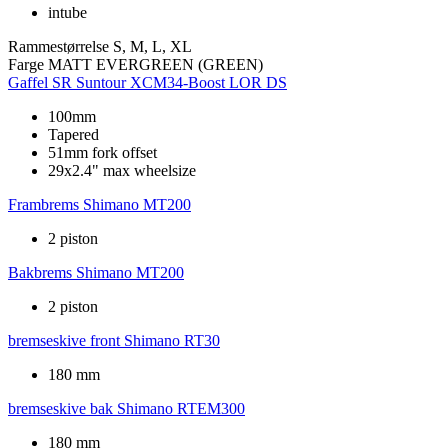
intube
Rammestørrelse
S, M, L, XL
Farge
MATT EVERGREEN (GREEN)
Gaffel
SR Suntour XCM34-Boost LOR DS
100mm
Tapered
51mm fork offset
29x2.4" max wheelsize
Frambrems
Shimano MT200
2 piston
Bakbrems
Shimano MT200
2 piston
bremseskive front
Shimano RT30
180 mm
bremseskive bak
Shimano RTEM300
180 mm