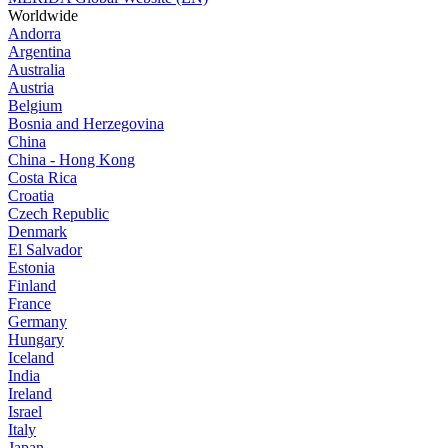
Worldwide
Andorra
Argentina
Australia
Austria
Belgium
Bosnia and Herzegovina
China
China - Hong Kong
Costa Rica
Croatia
Czech Republic
Denmark
El Salvador
Estonia
Finland
France
Germany
Hungary
Iceland
India
Ireland
Israel
Italy
Japan