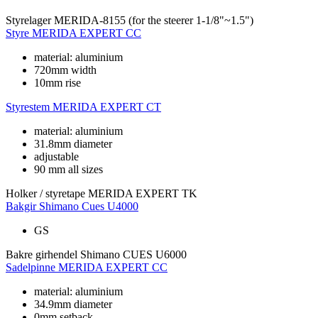
Styrelager
MERIDA-8155 (for the steerer 1-1/8"~1.5")
Styre
MERIDA EXPERT CC
material: aluminium
720mm width
10mm rise
Styrestem
MERIDA EXPERT CT
material: aluminium
31.8mm diameter
adjustable
90 mm all sizes
Holker / styretape
MERIDA EXPERT TK
Bakgir
Shimano Cues U4000
GS
Bakre girhendel
Shimano CUES U6000
Sadelpinne
MERIDA EXPERT CC
material: aluminium
34.9mm diameter
0mm setback