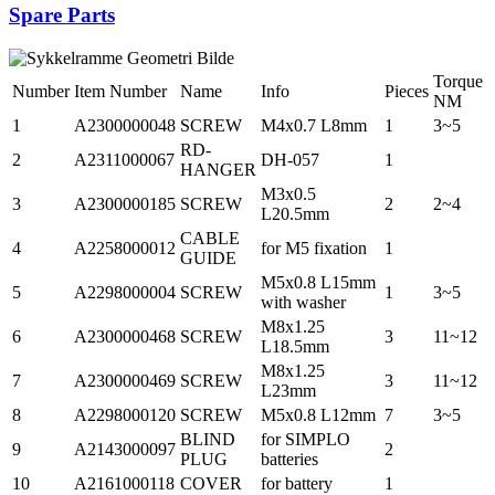
Spare Parts
Torque
Number
Item Number
Name
Info
Pieces
NM
1
A2300000048
SCREW
M4x0.7 L8mm
1
3~5
RD-
2
A2311000067
DH-057
1
HANGER
M3x0.5
3
A2300000185
SCREW
2
2~4
L20.5mm
CABLE
4
A2258000012
for M5 fixation
1
GUIDE
M5x0.8 L15mm
5
A2298000004
SCREW
1
3~5
with washer
M8x1.25
6
A2300000468
SCREW
3
11~12
L18.5mm
M8x1.25
7
A2300000469
SCREW
3
11~12
L23mm
8
A2298000120
SCREW
M5x0.8 L12mm
7
3~5
BLIND
for SIMPLO
9
A2143000097
2
PLUG
batteries
10
A2161000118
COVER
for battery
1