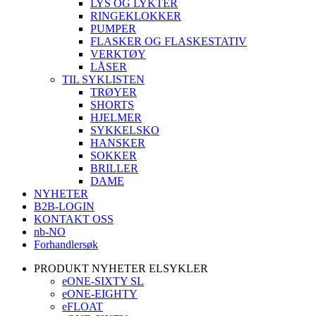
LYS OG LYKTER
RINGEKLOKKER
PUMPER
FLASKER OG FLASKESTATIV
VERKTØY
LÅSER
TIL SYKLISTEN
TRØYER
SHORTS
HJELMER
SYKKELSKO
HANSKER
SOKKER
BRILLER
DAME
NYHETER
B2B-LOGIN
KONTAKT OSS
nb-NO
Forhandlersøk
PRODUKT NYHETER ELSYKLER
eONE-SIXTY SL
eONE-EIGHTY
eFLOAT