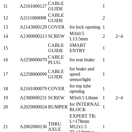
CABLE
11
A2161000127
1
GUIDE
CABLE
12
A2111000008
2
GUIDE
13
A2143000129
COVER
for lock opening
1
M3x0.5
14
A2300000213
SCREW
2
2~4
L13.5mm
CABLE
SMART
15
1
GUIDE
ENTRY
CABLE
16
A2258000079
for rear brake
1
PLUG
for brake and
CABLE
17
A2258000099
speed
1
GUIDE
sensor/light
for top tube
18
A2161000079
COVER
1
opening
19
A2300000231
SCREW
M3x0.5 L8mm
1
2~4
for INTERNAL
20
A2029000024
BUMPER
1
BLOCK
EXPERT TR;
L=178mm
THRU
21
A2002000136
M12x1.5
1
AXLE
TL=14mm w.