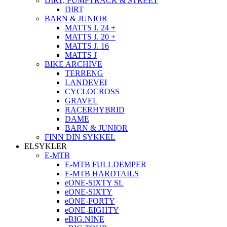
DIRT, PUMPTRACK & STREET
DIRT
BARN & JUNIOR
MATTS J. 24 +
MATTS J. 20 +
MATTS J. 16
MATTS J
BIKE ARCHIVE
TERRENG
LANDEVEI
CYCLOCROSS
GRAVEL
RACERHYBRID
DAME
BARN & JUNIOR
FINN DIN SYKKEL
ELSYKLER
E-MTB
E-MTB FULLDEMPER
E-MTB HARDTAILS
eONE-SIXTY SL
eONE-SIXTY
eONE-FORTY
eONE-EIGHTY
eBIG.NINE