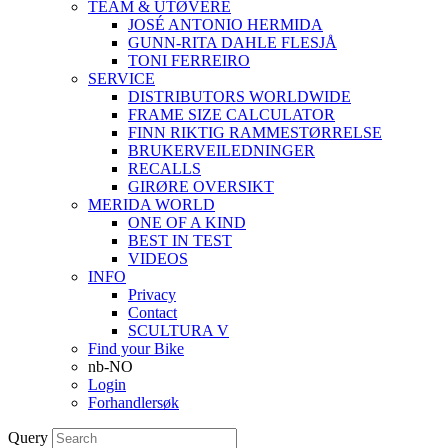
TEAM & UTØVERE
JOSÉ ANTONIO HERMIDA
GUNN-RITA DAHLE FLESJÅ
TONI FERREIRO
SERVICE
DISTRIBUTORS WORLDWIDE
FRAME SIZE CALCULATOR
FINN RIKTIG RAMMESTØRRELSE
BRUKERVEILEDNINGER
RECALLS
GIRØRE OVERSIKT
MERIDA WORLD
ONE OF A KIND
BEST IN TEST
VIDEOS
INFO
Privacy
Contact
SCULTURA V
Find your Bike
nb-NO
Login
Forhandlersøk
Query