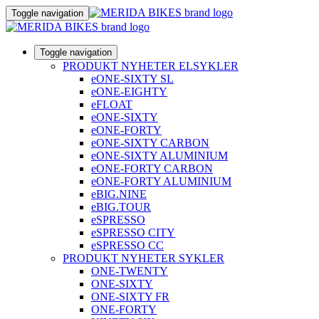
Toggle navigation
Toggle navigation
PRODUKT NYHETER ELSYKLER
eONE-SIXTY SL
eONE-EIGHTY
eFLOAT
eONE-SIXTY
eONE-FORTY
eONE-SIXTY CARBON
eONE-SIXTY ALUMINIUM
eONE-FORTY CARBON
eONE-FORTY ALUMINIUM
eBIG.NINE
eBIG.TOUR
eSPRESSO
eSPRESSO CITY
eSPRESSO CC
PRODUKT NYHETER SYKLER
ONE-TWENTY
ONE-SIXTY
ONE-SIXTY FR
ONE-FORTY