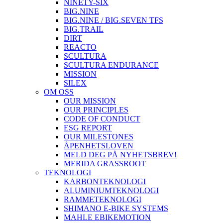
NINETY-SIX
BIG.NINE
BIG.NINE / BIG.SEVEN TFS
BIG.TRAIL
DIRT
REACTO
SCULTURA
SCULTURA ENDURANCE
MISSION
SILEX
OM OSS
OUR MISSION
OUR PRINCIPLES
CODE OF CONDUCT
ESG REPORT
OUR MILESTONES
ÅPENHETSLOVEN
MELD DEG PÅ NYHETSBREV!
MERIDA GRASSROOT
TEKNOLOGI
KARBONTEKNOLOGI
ALUMINIUMTEKNOLOGI
RAMMETEKNOLOGI
SHIMANO E-BIKE SYSTEMS
MAHLE EBIKEMOTION