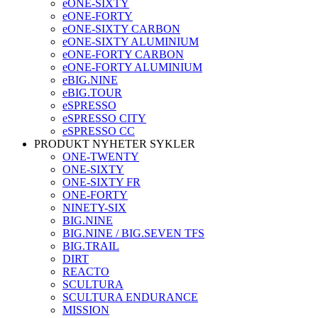
eONE-SIXTY
eONE-FORTY
eONE-SIXTY CARBON
eONE-SIXTY ALUMINIUM
eONE-FORTY CARBON
eONE-FORTY ALUMINIUM
eBIG.NINE
eBIG.TOUR
eSPRESSO
eSPRESSO CITY
eSPRESSO CC
PRODUKT NYHETER SYKLER
ONE-TWENTY
ONE-SIXTY
ONE-SIXTY FR
ONE-FORTY
NINETY-SIX
BIG.NINE
BIG.NINE / BIG.SEVEN TFS
BIG.TRAIL
DIRT
REACTO
SCULTURA
SCULTURA ENDURANCE
MISSION