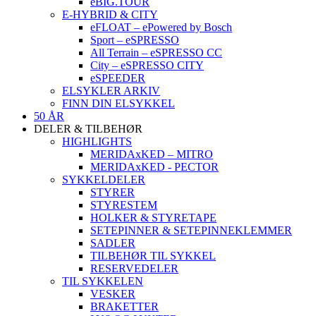
eBIG.TOUR
E-HYBRID & CITY
eFLOAT – ePowered by Bosch
Sport – eSPRESSO
All Terrain – eSPRESSO CC
City – eSPRESSO CITY
eSPEEDER
ELSYKLER ARKIV
FINN DIN ELSYKKEL
50 ÅR
DELER & TILBEHØR
HIGHLIGHTS
MERIDAxKED – MITRO
MERIDAxKED - PECTOR
SYKKELDELER
STYRER
STYRESTEM
HOLKER & STYRETAPE
SETEPINNER & SETEPINNEKLEMMER
SADLER
TILBEHØR TIL SYKKEL
RESERVEDELER
TIL SYKKELEN
VESKER
BRAKETTER