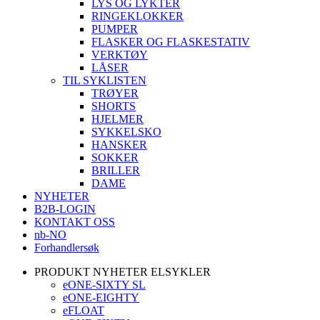
LYS OG LYKTER
RINGEKLOKKER
PUMPER
FLASKER OG FLASKESTATIV
VERKTØY
LÅSER
TIL SYKLISTEN
TRØYER
SHORTS
HJELMER
SYKKELSKO
HANSKER
SOKKER
BRILLER
DAME
NYHETER
B2B-LOGIN
KONTAKT OSS
nb-NO
Forhandlersøk
PRODUKT NYHETER ELSYKLER
eONE-SIXTY SL
eONE-EIGHTY
eFLOAT