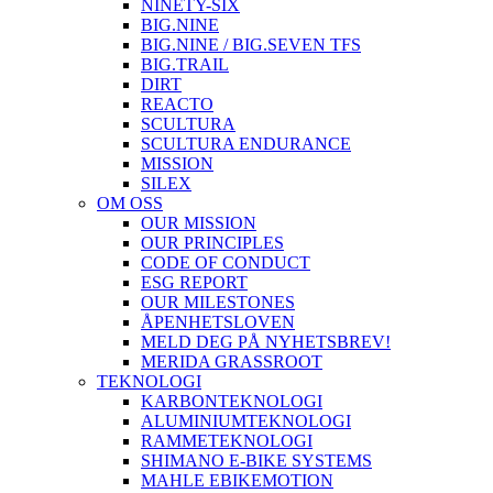
NINETY-SIX
BIG.NINE
BIG.NINE / BIG.SEVEN TFS
BIG.TRAIL
DIRT
REACTO
SCULTURA
SCULTURA ENDURANCE
MISSION
SILEX
OM OSS
OUR MISSION
OUR PRINCIPLES
CODE OF CONDUCT
ESG REPORT
OUR MILESTONES
ÅPENHETSLOVEN
MELD DEG PÅ NYHETSBREV!
MERIDA GRASSROOT
TEKNOLOGI
KARBONTEKNOLOGI
ALUMINIUMTEKNOLOGI
RAMMETEKNOLOGI
SHIMANO E-BIKE SYSTEMS
MAHLE EBIKEMOTION