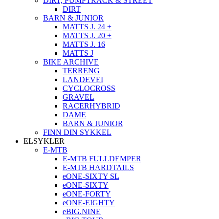
DIRT, PUMPTRACK & STREET
DIRT
BARN & JUNIOR
MATTS J. 24 +
MATTS J. 20 +
MATTS J. 16
MATTS J
BIKE ARCHIVE
TERRENG
LANDEVEI
CYCLOCROSS
GRAVEL
RACERHYBRID
DAME
BARN & JUNIOR
FINN DIN SYKKEL
ELSYKLER
E-MTB
E-MTB FULLDEMPER
E-MTB HARDTAILS
eONE-SIXTY SL
eONE-SIXTY
eONE-FORTY
eONE-EIGHTY
eBIG.NINE