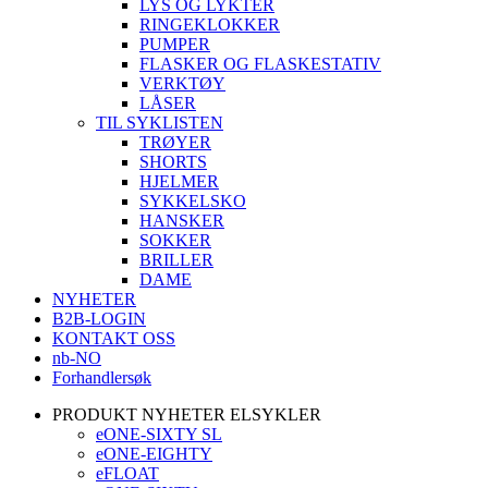
LYS OG LYKTER
RINGEKLOKKER
PUMPER
FLASKER OG FLASKESTATIV
VERKTØY
LÅSER
TIL SYKLISTEN
TRØYER
SHORTS
HJELMER
SYKKELSKO
HANSKER
SOKKER
BRILLER
DAME
NYHETER
B2B-LOGIN
KONTAKT OSS
nb-NO
Forhandlersøk
PRODUKT NYHETER ELSYKLER
eONE-SIXTY SL
eONE-EIGHTY
eFLOAT