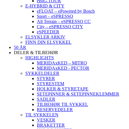
eBIG.TOUR
E-HYBRID & CITY
eFLOAT – ePowered by Bosch
Sport – eSPRESSO
All Terrain – eSPRESSO CC
City – eSPRESSO CITY
eSPEEDER
ELSYKLER ARKIV
FINN DIN ELSYKKEL
50 ÅR
DELER & TILBEHØR
HIGHLIGHTS
MERIDAxKED – MITRO
MERIDAxKED - PECTOR
SYKKELDELER
STYRER
STYRESTEM
HOLKER & STYRETAPE
SETEPINNER & SETEPINNEKLEMMER
SADLER
TILBEHØR TIL SYKKEL
RESERVEDELER
TIL SYKKELEN
VESKER
BRAKETTER