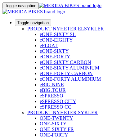
Toggle navigation
Toggle navigation
PRODUKT NYHETER ELSYKLER
eONE-SIXTY SL
eONE-EIGHTY
eFLOAT
eONE-SIXTY
eONE-FORTY
eONE-SIXTY CARBON
eONE-SIXTY ALUMINIUM
eONE-FORTY CARBON
eONE-FORTY ALUMINIUM
eBIG.NINE
eBIG.TOUR
eSPRESSO
eSPRESSO CITY
eSPRESSO CC
PRODUKT NYHETER SYKLER
ONE-TWENTY
ONE-SIXTY
ONE-SIXTY FR
ONE-FORTY