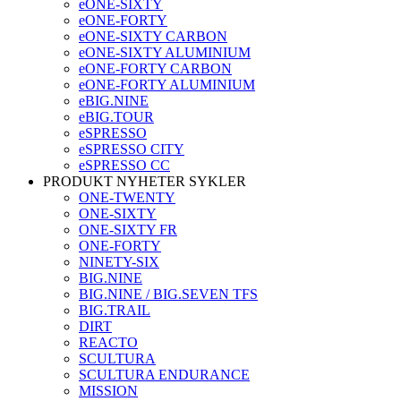
eONE-SIXTY
eONE-FORTY
eONE-SIXTY CARBON
eONE-SIXTY ALUMINIUM
eONE-FORTY CARBON
eONE-FORTY ALUMINIUM
eBIG.NINE
eBIG.TOUR
eSPRESSO
eSPRESSO CITY
eSPRESSO CC
PRODUKT NYHETER SYKLER
ONE-TWENTY
ONE-SIXTY
ONE-SIXTY FR
ONE-FORTY
NINETY-SIX
BIG.NINE
BIG.NINE / BIG.SEVEN TFS
BIG.TRAIL
DIRT
REACTO
SCULTURA
SCULTURA ENDURANCE
MISSION