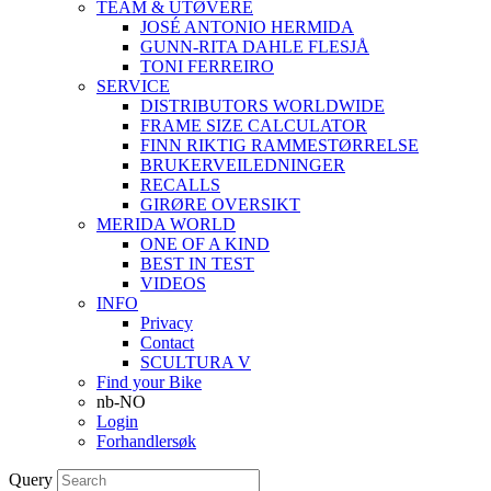
TEAM & UTØVERE
JOSÉ ANTONIO HERMIDA
GUNN-RITA DAHLE FLESJÅ
TONI FERREIRO
SERVICE
DISTRIBUTORS WORLDWIDE
FRAME SIZE CALCULATOR
FINN RIKTIG RAMMESTØRRELSE
BRUKERVEILEDNINGER
RECALLS
GIRØRE OVERSIKT
MERIDA WORLD
ONE OF A KIND
BEST IN TEST
VIDEOS
INFO
Privacy
Contact
SCULTURA V
Find your Bike
nb-NO
Login
Forhandlersøk
Query