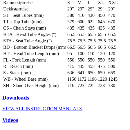
Rammestørrelse
S
M
L
XL
XXL
Dekkstørrelse
29"
29"
29"
29"
29"
ST - Seat Tubes (mm)
380
410
430
450
470
TT - Top Tube (mm)
579
600
622
645
670
CS - Chain Stays (mm)
435
435
435
435
435
HTA - Head Tube Angles (°)
65.5
65.5
65.5
65.5
65.5
STA - Seat Tube Angle (°)
75.5
75.5
75.5
75.5
75.5
BD - Bottom Bracket Drops (mm)
66.5
66.5
66.5
66.5
66.5
HT - Head Tube Length (mm)
95
100
110
120
120
FL - Fork Length (mm)
550
550
550
550
550
R - Reach (mm)
415
435
455
475
500
S - Stack (mm)
636
641
650
659
659
WB - Wheel Base (mm)
1150
1172
1196
1220
1245
SH - Stand Over Height (mm)
716
723
725
728
730
Downloads
VIEW ALL INSTRUCTION MANUALS
Videos