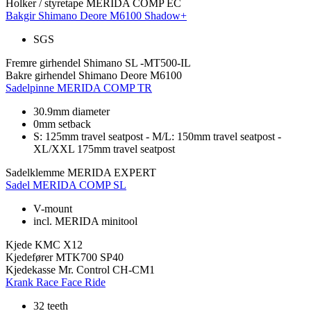
Holker / styretape
MERIDA COMP EC
Bakgir
Shimano Deore M6100 Shadow+
SGS
Fremre girhendel
Shimano SL -MT500-IL
Bakre girhendel
Shimano Deore M6100
Sadelpinne
MERIDA COMP TR
30.9mm diameter
0mm setback
S: 125mm travel seatpost - M/L: 150mm travel seatpost -
XL/XXL 175mm travel seatpost
Sadelklemme
MERIDA EXPERT
Sadel
MERIDA COMP SL
V-mount
incl. MERIDA minitool
Kjede
KMC X12
Kjedefører
MTK700 SP40
Kjedekasse
Mr. Control CH-CM1
Krank
Race Face Ride
32 teeth