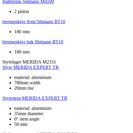
Bakbrems
Shimano M4100
2 piston
bremseskive front
Shimano RT10
180 mm
bremseskive bak
Shimano RT10
180 mm
Styrelager
MERIDA M2331
Styre
MERIDA EXPERT TR
material: aluminium
780mm width
20mm rise
Styrestem
MERIDA EXPERT TR
material: aluminium
35mm diameter
0° stem angle
50 mm