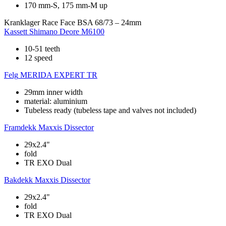
170 mm-S, 175 mm-M up
Kranklager
Race Face BSA 68/73 – 24mm
Kassett
Shimano Deore M6100
10-51 teeth
12 speed
Felg
MERIDA EXPERT TR
29mm inner width
material: aluminium
Tubeless ready (tubeless tape and valves not included)
Framdekk
Maxxis Dissector
29x2.4"
fold
TR EXO Dual
Bakdekk
Maxxis Dissector
29x2.4"
fold
TR EXO Dual