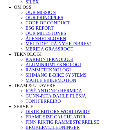
SILEX
OM OSS
OUR MISSION
OUR PRINCIPLES
CODE OF CONDUCT
ESG REPORT
OUR MILESTONES
ÅPENHETSLOVEN
MELD DEG PÅ NYHETSBREV!
MERIDA GRASSROOT
TEKNOLOGI
KARBONTEKNOLOGI
ALUMINIUMTEKNOLOGI
RAMMETEKNOLOGI
SHIMANO E-BIKE SYSTEMS
MAHLE EBIKEMOTION
TEAM & UTØVERE
JOSÉ ANTONIO HERMIDA
GUNN-RITA DAHLE FLESJÅ
TONI FERREIRO
SERVICE
DISTRIBUTORS WORLDWIDE
FRAME SIZE CALCULATOR
FINN RIKTIG RAMMESTØRRELSE
BRUKERVEILEDNINGER