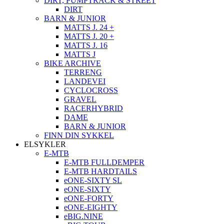
DIRT, PUMPTRACK & STREET
DIRT
BARN & JUNIOR
MATTS J. 24 +
MATTS J. 20 +
MATTS J. 16
MATTS J
BIKE ARCHIVE
TERRENG
LANDEVEI
CYCLOCROSS
GRAVEL
RACERHYBRID
DAME
BARN & JUNIOR
FINN DIN SYKKEL
ELSYKLER
E-MTB
E-MTB FULLDEMPER
E-MTB HARDTAILS
eONE-SIXTY SL
eONE-SIXTY
eONE-FORTY
eONE-EIGHTY
eBIG.NINE