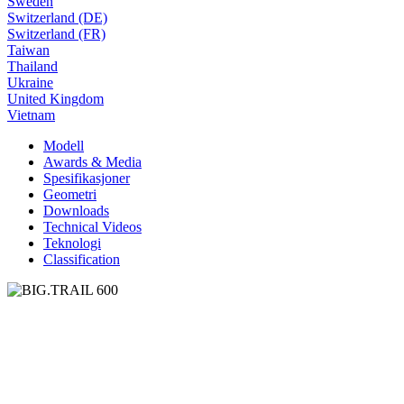
Sweden
Switzerland (DE)
Switzerland (FR)
Taiwan
Thailand
Ukraine
United Kingdom
Vietnam
Modell
Awards & Media
Spesifikasjoner
Geometri
Downloads
Technical Videos
Teknologi
Classification