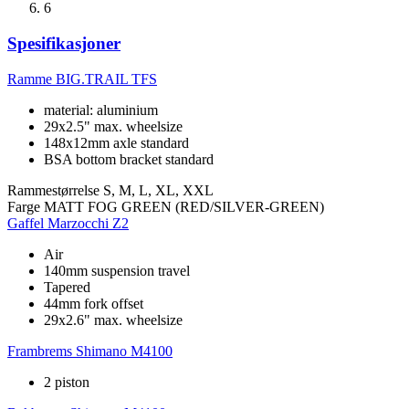
6
Spesifikasjoner
Ramme
BIG.TRAIL TFS
material: aluminium
29x2.5" max. wheelsize
148x12mm axle standard
BSA bottom bracket standard
Rammestørrelse
S, M, L, XL, XXL
Farge
MATT FOG GREEN (RED/SILVER-GREEN)
Gaffel
Marzocchi Z2
Air
140mm suspension travel
Tapered
44mm fork offset
29x2.6" max. wheelsize
Frambrems
Shimano M4100
2 piston