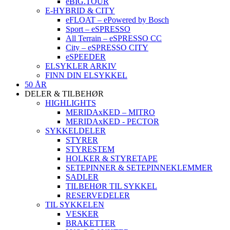
eBIG.TOUR
E-HYBRID & CITY
eFLOAT – ePowered by Bosch
Sport – eSPRESSO
All Terrain – eSPRESSO CC
City – eSPRESSO CITY
eSPEEDER
ELSYKLER ARKIV
FINN DIN ELSYKKEL
50 ÅR
DELER & TILBEHØR
HIGHLIGHTS
MERIDAxKED – MITRO
MERIDAxKED - PECTOR
SYKKELDELER
STYRER
STYRESTEM
HOLKER & STYRETAPE
SETEPINNER & SETEPINNEKLEMMER
SADLER
TILBEHØR TIL SYKKEL
RESERVEDELER
TIL SYKKELEN
VESKER
BRAKETTER