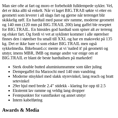
Man sier ofte at fart og moro er forbeholdt fulldempede sykler. Vel,
det er ikka allti så enkelt. Når vi laget BIG.TRAIl søkte vi etter en
geometri som leverer i all slags fart og gjerne når terrenget blir
skikkelig røff. En hardtail med passe stiv ramme, moderne geometri
og 140 mm (120 mm på BIG.TRAIL 200) lang gaffel ble reseptet
for BIG.TRAIL. En hinsides god hardtail som spiser alt av terreng
og elsker fart. Og fordi vi vet at syklister kommer i alle størrelser
finnes den i størelser fra small till XXL og har en maksvekt på 135
kg. Det er ikke bare vi som elsker BIG.TRAIL men også
sykkelmedia. Bikeboard.cc mente at vi 'nailed it' på geometri og
utstyr, imens MBR, IMB og mange andre var enige om at
BIG.TRAIL er blant de beste hardtailsen på markedet!
Sterk double butted aluminiumramme som tåler juling
Dempegaffel fra Marzochi med 140 mm vandring
Moderne stisykkel med slakk styrevinkel, lang reach og bratt
setevinkel
29er hjul med brede 2.4" stidekk - klaring for opp til 2.5
Ekstremt lav ramme og veldig lang dropper
Festepunkter for vannflasker og annet utstyr
Intern kabelføring
Awards & Media