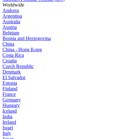
Worldwide
Andorra
Argentina
Australia
Austria
Belgium
Bosnia and Herzegovina
China
China - Hong Kong
Costa Rica
Croatia
Czech Republic
Denmark
El Salvador
Estonia
Finland
France
Germany
Hungary
Iceland
India
Ireland
Israel
Italy
Japan