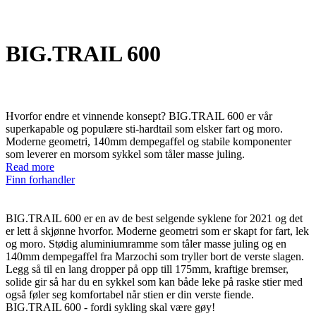
BIG.TRAIL 600
Hvorfor endre et vinnende konsept? BIG.TRAIL 600 er vår
superkapable og populære sti-hardtail som elsker fart og moro.
Moderne geometri, 140mm dempegaffel og stabile komponenter
som leverer en morsom sykkel som tåler masse juling.
Read more
Finn forhandler
BIG.TRAIL 600 er en av de best selgende syklene for 2021 og det
er lett å skjønne hvorfor. Moderne geometri som er skapt for fart, lek
og moro. Stødig aluminiumramme som tåler masse juling og en
140mm dempegaffel fra Marzochi som tryller bort de verste slagen.
Legg så til en lang dropper på opp till 175mm, kraftige bremser,
solide gir så har du en sykkel som kan både leke på raske stier med
også føler seg komfortabel når stien er din verste fiende.
BIG.TRAIL 600 - fordi sykling skal være gøy!