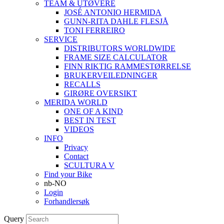
TEAM & UTØVERE
JOSÉ ANTONIO HERMIDA
GUNN-RITA DAHLE FLESJÅ
TONI FERREIRO
SERVICE
DISTRIBUTORS WORLDWIDE
FRAME SIZE CALCULATOR
FINN RIKTIG RAMMESTØRRELSE
BRUKERVEILEDNINGER
RECALLS
GIRØRE OVERSIKT
MERIDA WORLD
ONE OF A KIND
BEST IN TEST
VIDEOS
INFO
Privacy
Contact
SCULTURA V
Find your Bike
nb-NO
Login
Forhandlersøk
Query