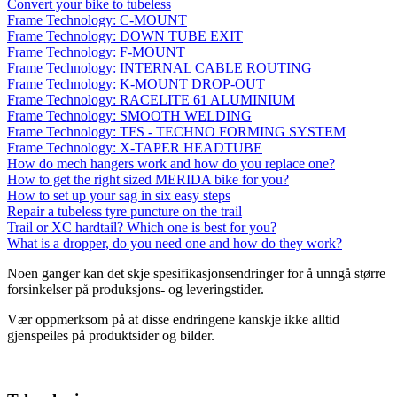
Convert your bike to tubeless
Frame Technology: C-MOUNT
Frame Technology: DOWN TUBE EXIT
Frame Technology: F-MOUNT
Frame Technology: INTERNAL CABLE ROUTING
Frame Technology: K-MOUNT DROP-OUT
Frame Technology: RACELITE 61 ALUMINIUM
Frame Technology: SMOOTH WELDING
Frame Technology: TFS - TECHNO FORMING SYSTEM
Frame Technology: X-TAPER HEADTUBE
How do mech hangers work and how do you replace one?
How to get the right sized MERIDA bike for you?
How to set up your sag in six easy steps
Repair a tubeless tyre puncture on the trail
Trail or XC hardtail? Which one is best for you?
What is a dropper, do you need one and how do they work?
Noen ganger kan det skje spesifikasjonsendringer for å unngå større
forsinkelser på produksjons- og leveringstider.
Vær oppmerksom på at disse endringene kanskje ikke alltid
gjenspeiles på produktsider og bilder.