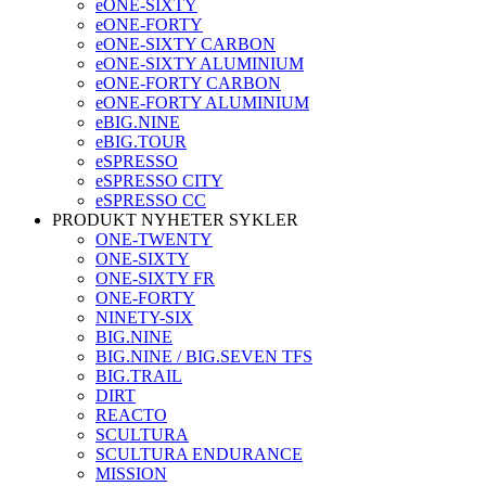
eONE-SIXTY
eONE-FORTY
eONE-SIXTY CARBON
eONE-SIXTY ALUMINIUM
eONE-FORTY CARBON
eONE-FORTY ALUMINIUM
eBIG.NINE
eBIG.TOUR
eSPRESSO
eSPRESSO CITY
eSPRESSO CC
PRODUKT NYHETER SYKLER
ONE-TWENTY
ONE-SIXTY
ONE-SIXTY FR
ONE-FORTY
NINETY-SIX
BIG.NINE
BIG.NINE / BIG.SEVEN TFS
BIG.TRAIL
DIRT
REACTO
SCULTURA
SCULTURA ENDURANCE
MISSION