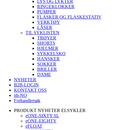
LYS OG LYKTER
RINGEKLOKKER
PUMPER
FLASKER OG FLASKESTATIV
VERKTØY
LÅSER
TIL SYKLISTEN
TRØYER
SHORTS
HJELMER
SYKKELSKO
HANSKER
SOKKER
BRILLER
DAME
NYHETER
B2B-LOGIN
KONTAKT OSS
nb-NO
Forhandlersøk
PRODUKT NYHETER ELSYKLER
eONE-SIXTY SL
eONE-EIGHTY
eFLOAT