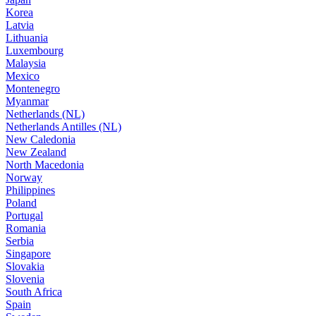
Korea
Latvia
Lithuania
Luxembourg
Malaysia
Mexico
Montenegro
Myanmar
Netherlands (NL)
Netherlands Antilles (NL)
New Caledonia
New Zealand
North Macedonia
Norway
Philippines
Poland
Portugal
Romania
Serbia
Singapore
Slovakia
Slovenia
South Africa
Spain