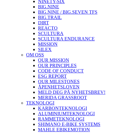
NINETY-SIX
BIG.NINE
BIG.NINE / BIG.SEVEN TFS
BIG.TRAIL
DIRT
REACTO
SCULTURA
SCULTURA ENDURANCE
MISSION
SILEX
OM OSS
OUR MISSION
OUR PRINCIPLES
CODE OF CONDUCT
ESG REPORT
OUR MILESTONES
ÅPENHETSLOVEN
MELD DEG PÅ NYHETSBREV!
MERIDA GRASSROOT
TEKNOLOGI
KARBONTEKNOLOGI
ALUMINIUMTEKNOLOGI
RAMMETEKNOLOGI
SHIMANO E-BIKE SYSTEMS
MAHLE EBIKEMOTION