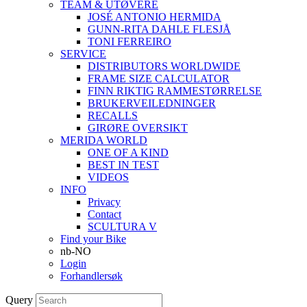
TEAM & UTØVERE
JOSÉ ANTONIO HERMIDA
GUNN-RITA DAHLE FLESJÅ
TONI FERREIRO
SERVICE
DISTRIBUTORS WORLDWIDE
FRAME SIZE CALCULATOR
FINN RIKTIG RAMMESTØRRELSE
BRUKERVEILEDNINGER
RECALLS
GIRØRE OVERSIKT
MERIDA WORLD
ONE OF A KIND
BEST IN TEST
VIDEOS
INFO
Privacy
Contact
SCULTURA V
Find your Bike
nb-NO
Login
Forhandlersøk
Query