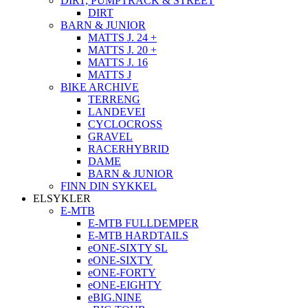
DIRT, PUMPTRACK & STREET
DIRT
BARN & JUNIOR
MATTS J. 24 +
MATTS J. 20 +
MATTS J. 16
MATTS J
BIKE ARCHIVE
TERRENG
LANDEVEI
CYCLOCROSS
GRAVEL
RACERHYBRID
DAME
BARN & JUNIOR
FINN DIN SYKKEL
ELSYKLER
E-MTB
E-MTB FULLDEMPER
E-MTB HARDTAILS
eONE-SIXTY SL
eONE-SIXTY
eONE-FORTY
eONE-EIGHTY
eBIG.NINE