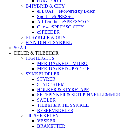
eBIG.TOUR
E-HYBRID & CITY
eFLOAT – ePowered by Bosch
Sport – eSPRESSO
All Terrain – eSPRESSO CC
City – eSPRESSO CITY
eSPEEDER
ELSYKLER ARKIV
FINN DIN ELSYKKEL
50 ÅR
DELER & TILBEHØR
HIGHLIGHTS
MERIDAxKED – MITRO
MERIDAxKED - PECTOR
SYKKELDELER
STYRER
STYRESTEM
HOLKER & STYRETAPE
SETEPINNER & SETEPINNEKLEMMER
SADLER
TILBEHØR TIL SYKKEL
RESERVEDELER
TIL SYKKELEN
VESKER
BRAKETTER