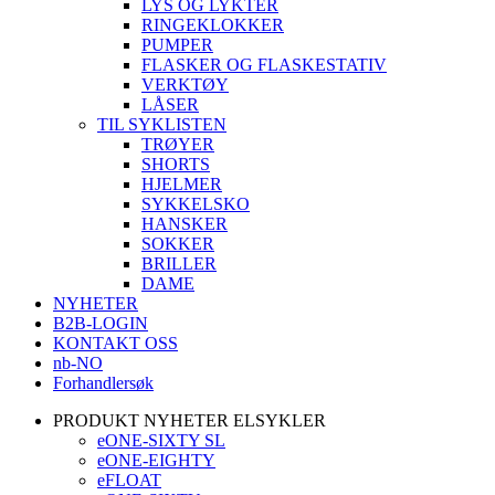
LYS OG LYKTER
RINGEKLOKKER
PUMPER
FLASKER OG FLASKESTATIV
VERKTØY
LÅSER
TIL SYKLISTEN
TRØYER
SHORTS
HJELMER
SYKKELSKO
HANSKER
SOKKER
BRILLER
DAME
NYHETER
B2B-LOGIN
KONTAKT OSS
nb-NO
Forhandlersøk
PRODUKT NYHETER ELSYKLER
eONE-SIXTY SL
eONE-EIGHTY
eFLOAT