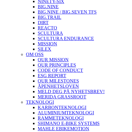
NINETY-SIX
BIG.NINE
BIG.NINE / BIG.SEVEN TFS
BIG.TRAIL
DIRT
REACTO
SCULTURA
SCULTURA ENDURANCE
MISSION
SILEX
OM OSS
OUR MISSION
OUR PRINCIPLES
CODE OF CONDUCT
ESG REPORT
OUR MILESTONES
ÅPENHETSLOVEN
MELD DEG PÅ NYHETSBREV!
MERIDA GRASSROOT
TEKNOLOGI
KARBONTEKNOLOGI
ALUMINIUMTEKNOLOGI
RAMMETEKNOLOGI
SHIMANO E-BIKE SYSTEMS
MAHLE EBIKEMOTION