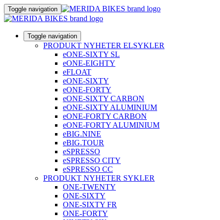
Toggle navigation
Toggle navigation
PRODUKT NYHETER ELSYKLER
eONE-SIXTY SL
eONE-EIGHTY
eFLOAT
eONE-SIXTY
eONE-FORTY
eONE-SIXTY CARBON
eONE-SIXTY ALUMINIUM
eONE-FORTY CARBON
eONE-FORTY ALUMINIUM
eBIG.NINE
eBIG.TOUR
eSPRESSO
eSPRESSO CITY
eSPRESSO CC
PRODUKT NYHETER SYKLER
ONE-TWENTY
ONE-SIXTY
ONE-SIXTY FR
ONE-FORTY