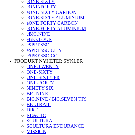
eONE-SIXTY
eONE-FORTY
eONE-SIXTY CARBON
eONE-SIXTY ALUMINIUM
eONE-FORTY CARBON
eONE-FORTY ALUMINIUM
eBIG.NINE
eBIG.TOUR
eSPRESSO
eSPRESSO CITY
eSPRESSO CC
PRODUKT NYHETER SYKLER
ONE-TWENTY
ONE-SIXTY
ONE-SIXTY FR
ONE-FORTY
NINETY-SIX
BIG.NINE
BIG.NINE / BIG.SEVEN TFS
BIG.TRAIL
DIRT
REACTO
SCULTURA
SCULTURA ENDURANCE
MISSION