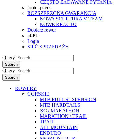
CZĘSTO ZADAWANE PYTANIA
footer pages
ROZSZERZONA GWARANCJA
NOWA SCULTURA V TEAM
NOWE REACTO
Dobierz rower
pl-PL
Login
SIEĆ SPRZEDAŻY
Query
Search
Query
Search
ROWERY
GÓRSKIE
MTB FULL SUSPENSION
MTB HARDTAILS
XC / MARATHON
MARATHON / TRAIL
TRAIL
ALL MOUNTAIN
ENDURO
SPORT & TOUR