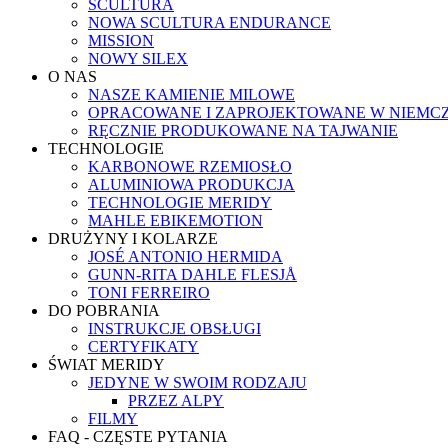
SCULTURA
NOWA SCULTURA ENDURANCE
MISSION
NOWY SILEX
O NAS
NASZE KAMIENIE MILOWE
OPRACOWANE I ZAPROJEKTOWANE W NIEMC
RĘCZNIE PRODUKOWANE NA TAJWANIE
TECHNOLOGIE
KARBONOWE RZEMIOSŁO
ALUMINIOWA PRODUKCJA
TECHNOLOGIE MERIDY
MAHLE EBIKEMOTION
DRUŻYNY I KOLARZE
JOSÉ ANTONIO HERMIDA
GUNN-RITA DAHLE FLESJÅ
TONI FERREIRO
DO POBRANIA
INSTRUKCJE OBSŁUGI
CERTYFIKATY
ŚWIAT MERIDY
JEDYNE W SWOIM RODZAJU
PRZEZ ALPY
FILMY
FAQ - CZĘSTE PYTANIA