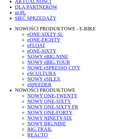
AKTUALNOŚCI
DLA PARTNERÓW
pl-PL
SIEĆ SPRZEDAŻY
NOWOŚCI PRODUKTOWE - E-BIKE
eONE-SIXTY SL
eONE-EIGHTY
eFLOAT
eONE-SIXTY
NOWY eBIG.NINE
NOWY eBIG.TOUR
NOWE eSPRESSO CITY
eSCULTURA
NOWY eSILEX
eSPEEDER
NOWOŚCI PRODUKTOWE
NOWY ONE-TWENTY
NOWY ONE-SIXTY
NOWY ONE-SIXTY FR
NOWY ONE-FORTY
NOWY NINETY-SIX
NOWY BIG.NINE
BIG.TRAIL
REACTO