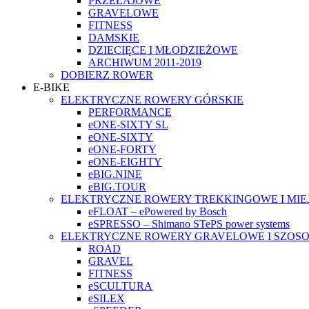
PRZEŁAJOWE
GRAVELOWE
FITNESS
DAMSKIE
DZIECIĘCE I MŁODZIEŻOWE
ARCHIWUM 2011-2019
DOBIERZ ROWER
E-BIKE
ELEKTRYCZNE ROWERY GÓRSKIE
PERFORMANCE
eONE-SIXTY SL
eONE-SIXTY
eONE-FORTY
eONE-EIGHTY
eBIG.NINE
eBIG.TOUR
ELEKTRYCZNE ROWERY TREKKINGOWE I MIE
eFLOAT – ePowered by Bosch
eSPRESSO – Shimano STePS power systems
ELEKTRYCZNE ROWERY GRAVELOWE I SZOS
ROAD
GRAVEL
FITNESS
eSCULTURA
eSILEX