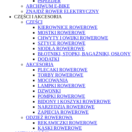
eSPEEDER
ARCHIWUM E-BIKE
ZNAJDŹ ROWER ELEKTRYCZNY
CZĘŚCI I AKCESORIA
CZĘŚCI
KIEROWNICE ROWEROWE
MOSTKI ROWEROWE
CHWYTY I OWIJKI ROWEROWE
SZTYCE ROWEROWE
SIODŁA ROWEROWE
BŁOTNIKI, STOPKI, BAGAŻNIKI, OSŁONY
DODATKI
AKCESORIA
PLECAKI ROWEROWE
TORBY ROWEROWE
MOCOWANIA
LAMPKI ROWEROWE
DZWONKI
POMPKI ROWEROWE
BIDONY I KOSZYKI ROWEROWE
NARZĘDZIA ROWEROWE
ZAPIĘCIA ROWEROWE
ODZIEŻ ROWEROWA
RĘKAWICZKI ROWEROWE
KASKI ROWEROWE