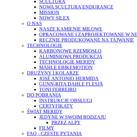
SCULTURA
NOWA SCULTURA ENDURANCE
MISSION
NOWY SILEX
O NAS
NASZE KAMIENIE MILOWE
OPRACOWANE I ZAPROJEKTOWANE W N
RĘCZNIE PRODUKOWANE NA TAJWANIE
TECHNOLOGIE
KARBONOWE RZEMIOSŁO
ALUMINIOWA PRODUKCJA
TECHNOLOGIE MERIDY
MAHLE EBIKEMOTION
DRUŻYNY I KOLARZE
JOSÉ ANTONIO HERMIDA
GUNN-RITA DAHLE FLESJÅ
TONI FERREIRO
DO POBRANIA
INSTRUKCJE OBSŁUGI
CERTYFIKATY
ŚWIAT MERIDY
JEDYNE W SWOIM RODZAJU
PRZEZ ALPY
FILMY
FAQ - CZĘSTE PYTANIA