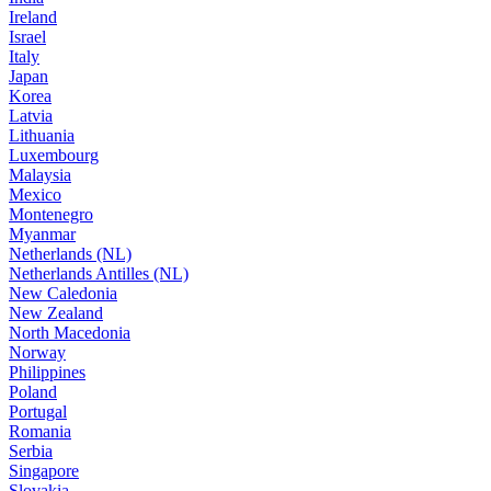
Ireland
Israel
Italy
Japan
Korea
Latvia
Lithuania
Luxembourg
Malaysia
Mexico
Montenegro
Myanmar
Netherlands (NL)
Netherlands Antilles (NL)
New Caledonia
New Zealand
North Macedonia
Norway
Philippines
Poland
Portugal
Romania
Serbia
Singapore
Slovakia