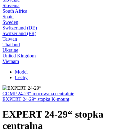
Slovenia
South Africa
Spain
Sweden
Switzerland (DE)
Switzerland (FR)
Taiwan
Thailand
Ukraine
United Kingdom
Vietnam
Model
Cechy
COMP 24-29“ mocowana centralnie
EXPERT 24-29“ stopka K-mount
EXPERT 24-29“ stopka
centralna