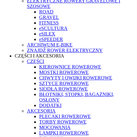
ELEKTRYCZNE ROWERY GRAVELOWE I
SZOSOWE
ROAD
GRAVEL
FITNESS
eSCULTURA
eSILEX
eSPEEDER
ARCHIWUM E-BIKE
ZNAJDŹ ROWER ELEKTRYCZNY
CZĘŚCI I AKCESORIA
CZĘŚCI
KIEROWNICE ROWEROWE
MOSTKI ROWEROWE
CHWYTY I OWIJKI ROWEROWE
SZTYCE ROWEROWE
SIODŁA ROWEROWE
BŁOTNIKI, STOPKI, BAGAŻNIKI,
OSŁONY
DODATKI
AKCESORIA
PLECAKI ROWEROWE
TORBY ROWEROWE
MOCOWANIA
LAMPKI ROWEROWE