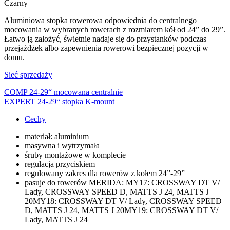
Czarny
Aluminiowa stopka rowerowa odpowiednia do centralnego
mocowania w wybranych rowerach z rozmiarem kół od 24” do 29”.
Łatwo ją założyć, świetnie nadaje się do przystanków podczas
przejażdżek albo zapewnienia rowerowi bezpiecznej pozycji w
domu.
Sieć sprzedaży
COMP 24-29“ mocowana centralnie
EXPERT 24-29“ stopka K-mount
Cechy
materiał: aluminium
masywna i wytrzymała
śruby montażowe w komplecie
regulacja przyciskiem
regulowany zakres dla rowerów z kołem 24”-29”
pasuje do rowerów MERIDA: MY17: CROSSWAY DT V/
Lady, CROSSWAY SPEED D, MATTS J 24, MATTS J
20MY18: CROSSWAY DT V/ Lady, CROSSWAY SPEED
D, MATTS J 24, MATTS J 20MY19: CROSSWAY DT V/
Lady, MATTS J 24