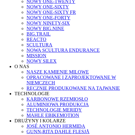
NOWY ONE-TWENTY
NOWY ONE-SIXTY
NOWY ONE-SIXTY FR
NOWY ONE-FORTY
NOWY NINETY-SIX
NOWY BIG.NINE
BIG.TRAIL
REACTO
SCULTURA
NOWA SCULTURA ENDURANCE
MISSION
NOWY SILEX
O NAS
NASZE KAMIENIE MILOWE
OPRACOWANE I ZAPROJEKTOWANE W
NIEMCZECH
RĘCZNIE PRODUKOWANE NA TAJWANIE
TECHNOLOGIE
KARBONOWE RZEMIOSŁO
ALUMINIOWA PRODUKCJA
TECHNOLOGIE MERIDY
MAHLE EBIKEMOTION
DRUŻYNY I KOLARZE
JOSÉ ANTONIO HERMIDA
GUNN-RITA DAHLE FLESJÅ