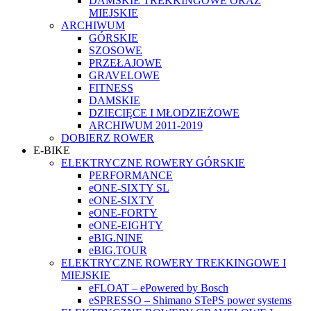
DAMSKIE TREKKINGOWE ORAZ
MIEJSKIE
ARCHIWUM
GÓRSKIE
SZOSOWE
PRZEŁAJOWE
GRAVELOWE
FITNESS
DAMSKIE
DZIECIĘCE I MŁODZIEŻOWE
ARCHIWUM 2011-2019
DOBIERZ ROWER
E-BIKE
ELEKTRYCZNE ROWERY GÓRSKIE
PERFORMANCE
eONE-SIXTY SL
eONE-SIXTY
eONE-FORTY
eONE-EIGHTY
eBIG.NINE
eBIG.TOUR
ELEKTRYCZNE ROWERY TREKKINGOWE I
MIEJSKIE
eFLOAT – ePowered by Bosch
eSPRESSO – Shimano STePS power systems