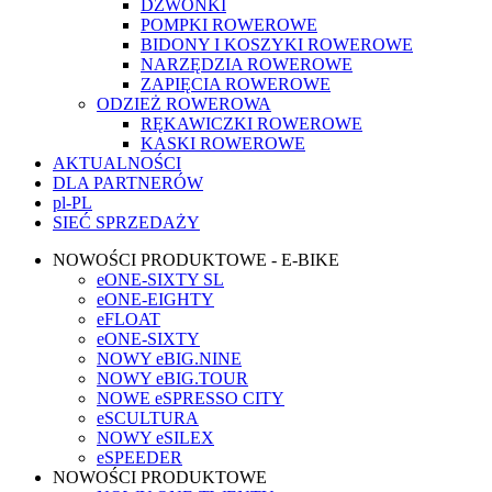
DZWONKI
POMPKI ROWEROWE
BIDONY I KOSZYKI ROWEROWE
NARZĘDZIA ROWEROWE
ZAPIĘCIA ROWEROWE
ODZIEŻ ROWEROWA
RĘKAWICZKI ROWEROWE
KASKI ROWEROWE
AKTUALNOŚCI
DLA PARTNERÓW
pl-PL
SIEĆ SPRZEDAŻY
NOWOŚCI PRODUKTOWE - E-BIKE
eONE-SIXTY SL
eONE-EIGHTY
eFLOAT
eONE-SIXTY
NOWY eBIG.NINE
NOWY eBIG.TOUR
NOWE eSPRESSO CITY
eSCULTURA
NOWY eSILEX
eSPEEDER
NOWOŚCI PRODUKTOWE