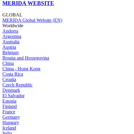
MERIDA WEBSITE
GLOBAL
MERIDA Global Website (EN)
Worldwide
Andorra
Argentina
Australia
Austria
Belgium
Bosnia and Herzegovina
China
China - Hong Kong
Costa Rica
Croatia
Czech Republic
Denmark
El Salvador
Estonia
Finland
France
Germany
Hungary
Iceland
India