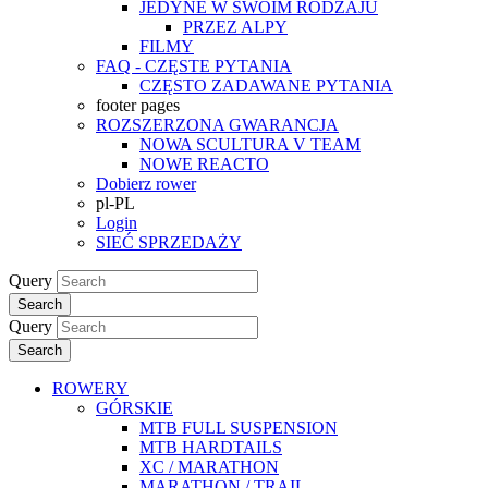
JEDYNE W SWOIM RODZAJU
PRZEZ ALPY
FILMY
FAQ - CZĘSTE PYTANIA
CZĘSTO ZADAWANE PYTANIA
footer pages
ROZSZERZONA GWARANCJA
NOWA SCULTURA V TEAM
NOWE REACTO
Dobierz rower
pl-PL
Login
SIEĆ SPRZEDAŻY
Query
Search
Query
Search
ROWERY
GÓRSKIE
MTB FULL SUSPENSION
MTB HARDTAILS
XC / MARATHON
MARATHON / TRAIL