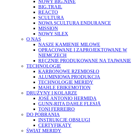
NOWY BIG.NINE
BIG.TRAIL
REACTO
SCULTURA
NOWA SCULTURA ENDURANCE
MISSION
NOWY SILEX
O NAS
NASZE KAMIENIE MILOWE
OPRACOWANE I ZAPROJEKTOWANE W
NIEMCZECH
RĘCZNIE PRODUKOWANE NA TAJWANIE
TECHNOLOGIE
KARBONOWE RZEMIOSŁO
ALUMINIOWA PRODUKCJA
TECHNOLOGIE MERIDY
MAHLE EBIKEMOTION
DRUŻYNY I KOLARZE
JOSÉ ANTONIO HERMIDA
GUNN-RITA DAHLE FLESJÅ
TONI FERREIRO
DO POBRANIA
INSTRUKCJE OBSŁUGI
CERTYFIKATY
ŚWIAT MERIDY