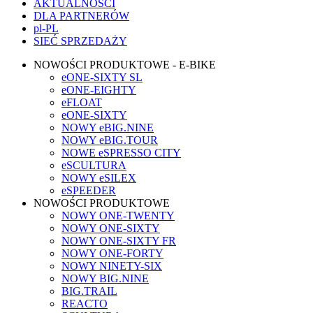
AKTUALNOŚCI
DLA PARTNERÓW
pl-PL
SIEĆ SPRZEDAŻY
NOWOŚCI PRODUKTOWE - E-BIKE
eONE-SIXTY SL
eONE-EIGHTY
eFLOAT
eONE-SIXTY
NOWY eBIG.NINE
NOWY eBIG.TOUR
NOWE eSPRESSO CITY
eSCULTURA
NOWY eSILEX
eSPEEDER
NOWOŚCI PRODUKTOWE
NOWY ONE-TWENTY
NOWY ONE-SIXTY
NOWY ONE-SIXTY FR
NOWY ONE-FORTY
NOWY NINETY-SIX
NOWY BIG.NINE
BIG.TRAIL
REACTO