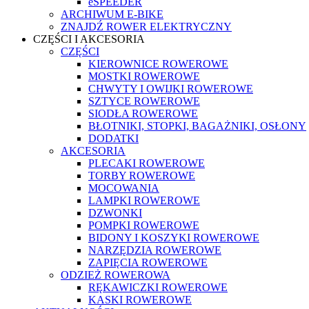
eSPEEDER
ARCHIWUM E-BIKE
ZNAJDŹ ROWER ELEKTRYCZNY
CZĘŚCI I AKCESORIA
CZĘŚCI
KIEROWNICE ROWEROWE
MOSTKI ROWEROWE
CHWYTY I OWIJKI ROWEROWE
SZTYCE ROWEROWE
SIODŁA ROWEROWE
BŁOTNIKI, STOPKI, BAGAŻNIKI, OSŁONY
DODATKI
AKCESORIA
PLECAKI ROWEROWE
TORBY ROWEROWE
MOCOWANIA
LAMPKI ROWEROWE
DZWONKI
POMPKI ROWEROWE
BIDONY I KOSZYKI ROWEROWE
NARZĘDZIA ROWEROWE
ZAPIĘCIA ROWEROWE
ODZIEŻ ROWEROWA
RĘKAWICZKI ROWEROWE
KASKI ROWEROWE