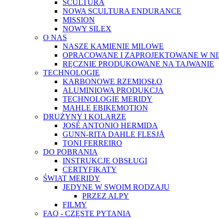
SCULTURA
NOWA SCULTURA ENDURANCE
MISSION
NOWY SILEX
O NAS
NASZE KAMIENIE MILOWE
OPRACOWANE I ZAPROJEKTOWANE W N
RĘCZNIE PRODUKOWANE NA TAJWANIE
TECHNOLOGIE
KARBONOWE RZEMIOSŁO
ALUMINIOWA PRODUKCJA
TECHNOLOGIE MERIDY
MAHLE EBIKEMOTION
DRUŻYNY I KOLARZE
JOSÉ ANTONIO HERMIDA
GUNN-RITA DAHLE FLESJÅ
TONI FERREIRO
DO POBRANIA
INSTRUKCJE OBSŁUGI
CERTYFIKATY
ŚWIAT MERIDY
JEDYNE W SWOIM RODZAJU
PRZEZ ALPY
FILMY
FAQ - CZĘSTE PYTANIA