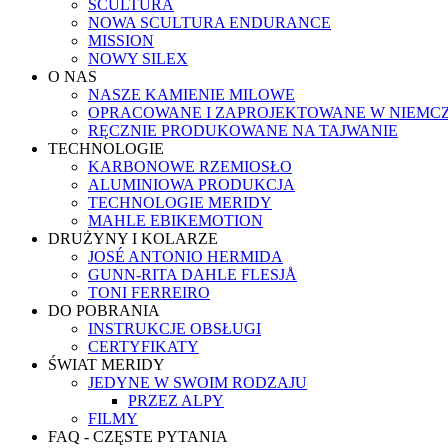
SCULTURA
NOWA SCULTURA ENDURANCE
MISSION
NOWY SILEX
O NAS
NASZE KAMIENIE MILOWE
OPRACOWANE I ZAPROJEKTOWANE W NIEMC
RĘCZNIE PRODUKOWANE NA TAJWANIE
TECHNOLOGIE
KARBONOWE RZEMIOSŁO
ALUMINIOWA PRODUKCJA
TECHNOLOGIE MERIDY
MAHLE EBIKEMOTION
DRUŻYNY I KOLARZE
JOSÉ ANTONIO HERMIDA
GUNN-RITA DAHLE FLESJÅ
TONI FERREIRO
DO POBRANIA
INSTRUKCJE OBSŁUGI
CERTYFIKATY
ŚWIAT MERIDY
JEDYNE W SWOIM RODZAJU
PRZEZ ALPY
FILMY
FAQ - CZĘSTE PYTANIA