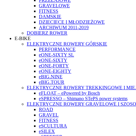
PRZEŁAJOWE
GRAVELOWE
FITNESS
DAMSKIE
DZIECIĘCE I MŁODZIEŻOWE
ARCHIWUM 2011-2019
DOBIERZ ROWER
E-BIKE
ELEKTRYCZNE ROWERY GÓRSKIE
PERFORMANCE
eONE-SIXTY SL
eONE-SIXTY
eONE-FORTY
eONE-EIGHTY
eBIG.NINE
eBIG.TOUR
ELEKTRYCZNE ROWERY TREKKINGOWE I MIE
eFLOAT – ePowered by Bosch
eSPRESSO – Shimano STePS power systems
ELEKTRYCZNE ROWERY GRAVELOWE I SZOS
ROAD
GRAVEL
FITNESS
eSCULTURA
eSILEX