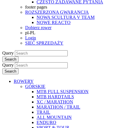
CZĘSTO ZADAWANE PYTANIA
footer pages
ROZSZERZONA GWARANCJA
NOWA SCULTURA V TEAM
NOWE REACTO
Dobierz rower
pl-PL
Login
SIEĆ SPRZEDAŻY
Query
Search
Query
Search
ROWERY
GÓRSKIE
MTB FULL SUSPENSION
MTB HARDTAILS
XC / MARATHON
MARATHON / TRAIL
TRAIL
ALL MOUNTAIN
ENDURO
SPORT & TOUR