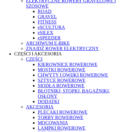
ELEKTRYCZNE ROWERY GRAVELOWE I
SZOSOWE
ROAD
GRAVEL
FITNESS
eSCULTURA
eSILEX
eSPEEDER
ARCHIWUM E-BIKE
ZNAJDŹ ROWER ELEKTRYCZNY
CZĘŚCI I AKCESORIA
CZĘŚCI
KIEROWNICE ROWEROWE
MOSTKI ROWEROWE
CHWYTY I OWIJKI ROWEROWE
SZTYCE ROWEROWE
SIODŁA ROWEROWE
BŁOTNIKI, STOPKI, BAGAŻNIKI,
OSŁONY
DODATKI
AKCESORIA
PLECAKI ROWEROWE
TORBY ROWEROWE
MOCOWANIA
LAMPKI ROWEROWE