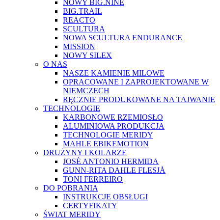
NOWY BIG.NINE
BIG.TRAIL
REACTO
SCULTURA
NOWA SCULTURA ENDURANCE
MISSION
NOWY SILEX
O NAS
NASZE KAMIENIE MILOWE
OPRACOWANE I ZAPROJEKTOWANE W
NIEMCZECH
RĘCZNIE PRODUKOWANE NA TAJWANIE
TECHNOLOGIE
KARBONOWE RZEMIOSŁO
ALUMINIOWA PRODUKCJA
TECHNOLOGIE MERIDY
MAHLE EBIKEMOTION
DRUŻYNY I KOLARZE
JOSÉ ANTONIO HERMIDA
GUNN-RITA DAHLE FLESJÅ
TONI FERREIRO
DO POBRANIA
INSTRUKCJE OBSŁUGI
CERTYFIKATY
ŚWIAT MERIDY