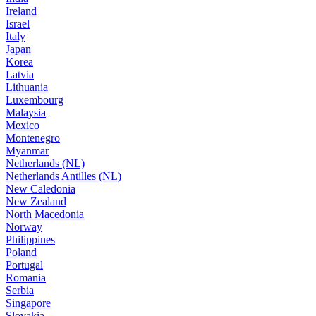
Ireland
Israel
Italy
Japan
Korea
Latvia
Lithuania
Luxembourg
Malaysia
Mexico
Montenegro
Myanmar
Netherlands (NL)
Netherlands Antilles (NL)
New Caledonia
New Zealand
North Macedonia
Norway
Philippines
Poland
Portugal
Romania
Serbia
Singapore
Slovakia