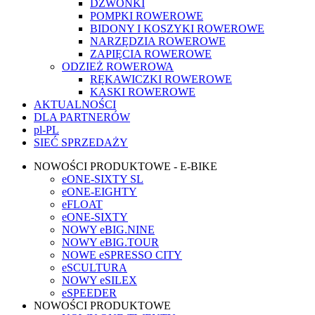
DZWONKI
POMPKI ROWEROWE
BIDONY I KOSZYKI ROWEROWE
NARZĘDZIA ROWEROWE
ZAPIĘCIA ROWEROWE
ODZIEŻ ROWEROWA
RĘKAWICZKI ROWEROWE
KASKI ROWEROWE
AKTUALNOŚCI
DLA PARTNERÓW
pl-PL
SIEĆ SPRZEDAŻY
NOWOŚCI PRODUKTOWE - E-BIKE
eONE-SIXTY SL
eONE-EIGHTY
eFLOAT
eONE-SIXTY
NOWY eBIG.NINE
NOWY eBIG.TOUR
NOWE eSPRESSO CITY
eSCULTURA
NOWY eSILEX
eSPEEDER
NOWOŚCI PRODUKTOWE