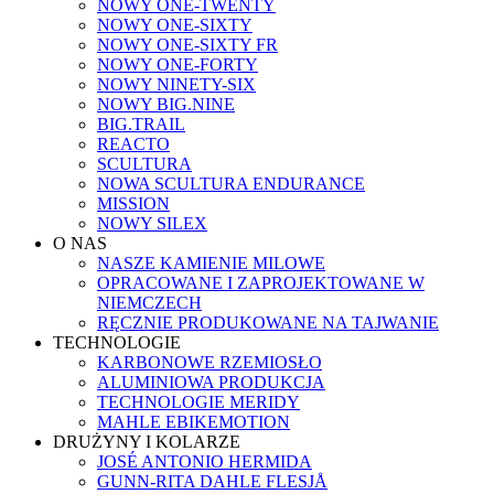
NOWY ONE-TWENTY
NOWY ONE-SIXTY
NOWY ONE-SIXTY FR
NOWY ONE-FORTY
NOWY NINETY-SIX
NOWY BIG.NINE
BIG.TRAIL
REACTO
SCULTURA
NOWA SCULTURA ENDURANCE
MISSION
NOWY SILEX
O NAS
NASZE KAMIENIE MILOWE
OPRACOWANE I ZAPROJEKTOWANE W
NIEMCZECH
RĘCZNIE PRODUKOWANE NA TAJWANIE
TECHNOLOGIE
KARBONOWE RZEMIOSŁO
ALUMINIOWA PRODUKCJA
TECHNOLOGIE MERIDY
MAHLE EBIKEMOTION
DRUŻYNY I KOLARZE
JOSÉ ANTONIO HERMIDA
GUNN-RITA DAHLE FLESJÅ