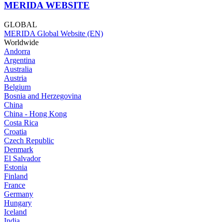
MERIDA WEBSITE
GLOBAL
MERIDA Global Website (EN)
Worldwide
Andorra
Argentina
Australia
Austria
Belgium
Bosnia and Herzegovina
China
China - Hong Kong
Costa Rica
Croatia
Czech Republic
Denmark
El Salvador
Estonia
Finland
France
Germany
Hungary
Iceland
India