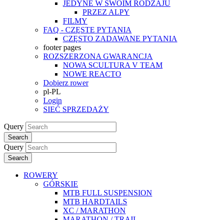
JEDYNE W SWOIM RODZAJU
PRZEZ ALPY
FILMY
FAQ - CZĘSTE PYTANIA
CZĘSTO ZADAWANE PYTANIA
footer pages
ROZSZERZONA GWARANCJA
NOWA SCULTURA V TEAM
NOWE REACTO
Dobierz rower
pl-PL
Login
SIEĆ SPRZEDAŻY
Query
Search
Query
Search
ROWERY
GÓRSKIE
MTB FULL SUSPENSION
MTB HARDTAILS
XC / MARATHON
MARATHON / TRAIL