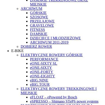
DAMSKIE TREKKINGOWE ORAZ
MIEJSKIE
ARCHIWUM
GÓRSKIE
SZOSOWE
PRZEŁAJOWE
GRAVELOWE
FITNESS
DAMSKIE
DZIECIĘCE I MŁODZIEŻOWE
ARCHIWUM 2011-2019
DOBIERZ ROWER
E-BIKE
ELEKTRYCZNE ROWERY GÓRSKIE
PERFORMANCE
eONE-SIXTY SL
eONE-SIXTY
eONE-FORTY
eONE-EIGHTY
eBIG.NINE
eBIG.TOUR
ELEKTRYCZNE ROWERY TREKKINGOWE I
MIEJSKIE
eFLOAT – ePowered by Bosch
eSPRESSO – Shimano STePS power systems