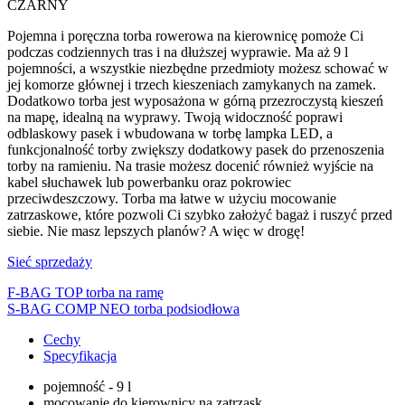
CZARNY
Pojemna i poręczna torba rowerowa na kierownicę pomoże Ci
podczas codziennych tras i na dłuższej wyprawie. Ma aż 9 l
pojemności, a wszystkie niezbędne przedmioty możesz schować w
jej komorze głównej i trzech kieszeniach zamykanych na zamek.
Dodatkowo torba jest wyposażona w górną przezroczystą kieszeń
na mapę, idealną na wyprawy. Twoją widoczność poprawi
odblaskowy pasek i wbudowana w torbę lampka LED, a
funkcjonalność torby zwiększy dodatkowy pasek do przenoszenia
torby na ramieniu. Na trasie możesz docenić również wyjście na
kabel słuchawek lub powerbanku oraz pokrowiec
przeciwdeszczowy. Torba ma łatwe w użyciu mocowanie
zatrzaskowe, które pozwoli Ci szybko założyć bagaż i ruszyć przed
siebie. Nie masz lepszych planów? A więc w drogę!
Sieć sprzedaży
F-BAG TOP torba na ramę
S-BAG COMP NEO torba podsiodłowa
Cechy
Specyfikacja
pojemność - 9 l
mocowanie do kierownicy na zatrzask