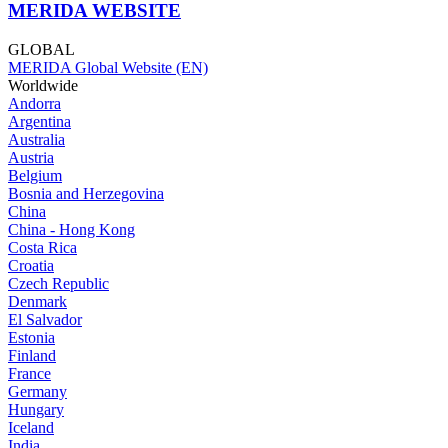
MERIDA WEBSITE
GLOBAL
MERIDA Global Website (EN)
Worldwide
Andorra
Argentina
Australia
Austria
Belgium
Bosnia and Herzegovina
China
China - Hong Kong
Costa Rica
Croatia
Czech Republic
Denmark
El Salvador
Estonia
Finland
France
Germany
Hungary
Iceland
India