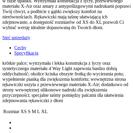
w razie upadku. Wytrzymała konstrukcja z lycry, przewiewnego
materiału X-Air oraz amary z antypoślizgowymi nadrukami poprawi
Twój chwyt, a podbicie z gąbki zwiększy komfort na
nierównościach. Rękawiczki mają taśmę ułatwiającą ich
zdejmowanie, a dostępność rozmiarów od XS do XL pozwoli Ci
wybrać wersję idealnie dopasowaną do Twoich dłoni.
Sieć sprzedaży
Cechy
Specyfikacja
krótkie palce; wytrzymała i lekka konstrukcja z lycry oraz
syntetycznego materiału 4 Way Light zapewnia bardzo dobrą
oddychalność; okolice kciuka obszyte frotką do wycierania potu;
wypełnienie pianką dla zwiększenia komfortu; wewnętrzna strona
rękawiczki uszyta z przewiewnego materiału X-Air; dodatkowo od
strony wewnętrznej silikonowe nadruki dla zwiększenia
przyczepności; specjalne taśmy pomiędzy palcami dla ułatwienia
zdejmowania rękawiczki z dłoni
Rozmiar
XS
S
M
L
XL