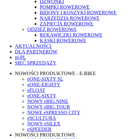
DZWONKI
POMPKI ROWEROWE
BIDONY I KOSZYKI ROWEROWE
NARZĘDZIA ROWEROWE
ZAPIĘCIA ROWEROWE
ODZIEŻ ROWEROWA
RĘKAWICZKI ROWEROWE
KASKI ROWEROWE
AKTUALNOŚCI
DLA PARTNERÓW
pl-PL
SIEĆ SPRZEDAŻY
NOWOŚCI PRODUKTOWE - E-BIKE
eONE-SIXTY SL
eONE-EIGHTY
eFLOAT
eONE-SIXTY
NOWY eBIG.NINE
NOWY eBIG.TOUR
NOWE eSPRESSO CITY
eSCULTURA
NOWY eSILEX
eSPEEDER
NOWOŚCI PRODUKTOWE