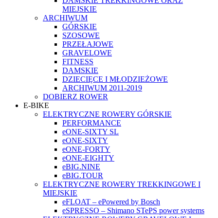
DAMSKIE TREKKINGOWE ORAZ
MIEJSKIE
ARCHIWUM
GÓRSKIE
SZOSOWE
PRZEŁAJOWE
GRAVELOWE
FITNESS
DAMSKIE
DZIECIĘCE I MŁODZIEŻOWE
ARCHIWUM 2011-2019
DOBIERZ ROWER
E-BIKE
ELEKTRYCZNE ROWERY GÓRSKIE
PERFORMANCE
eONE-SIXTY SL
eONE-SIXTY
eONE-FORTY
eONE-EIGHTY
eBIG.NINE
eBIG.TOUR
ELEKTRYCZNE ROWERY TREKKINGOWE I
MIEJSKIE
eFLOAT – ePowered by Bosch
eSPRESSO – Shimano STePS power systems