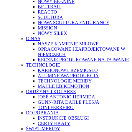
NOWY BIG.NINE
BIG.TRAIL
REACTO
SCULTURA
NOWA SCULTURA ENDURANCE
MISSION
NOWY SILEX
O NAS
NASZE KAMIENIE MILOWE
OPRACOWANE I ZAPROJEKTOWANE W
NIEMCZECH
RĘCZNIE PRODUKOWANE NA TAJWANIE
TECHNOLOGIE
KARBONOWE RZEMIOSŁO
ALUMINIOWA PRODUKCJA
TECHNOLOGIE MERIDY
MAHLE EBIKEMOTION
DRUŻYNY I KOLARZE
JOSÉ ANTONIO HERMIDA
GUNN-RITA DAHLE FLESJÅ
TONI FERREIRO
DO POBRANIA
INSTRUKCJE OBSŁUGI
CERTYFIKATY
ŚWIAT MERIDY