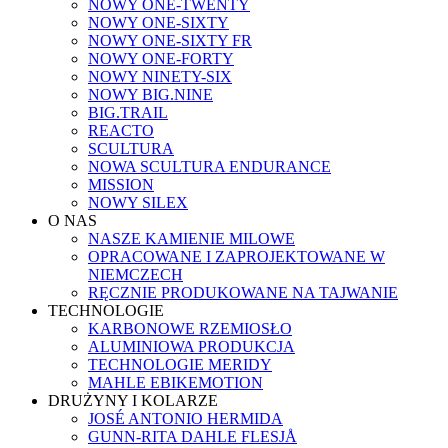
NOWY ONE-TWENTY
NOWY ONE-SIXTY
NOWY ONE-SIXTY FR
NOWY ONE-FORTY
NOWY NINETY-SIX
NOWY BIG.NINE
BIG.TRAIL
REACTO
SCULTURA
NOWA SCULTURA ENDURANCE
MISSION
NOWY SILEX
O NAS
NASZE KAMIENIE MILOWE
OPRACOWANE I ZAPROJEKTOWANE W
NIEMCZECH
RĘCZNIE PRODUKOWANE NA TAJWANIE
TECHNOLOGIE
KARBONOWE RZEMIOSŁO
ALUMINIOWA PRODUKCJA
TECHNOLOGIE MERIDY
MAHLE EBIKEMOTION
DRUŻYNY I KOLARZE
JOSÉ ANTONIO HERMIDA
GUNN-RITA DAHLE FLESJÅ