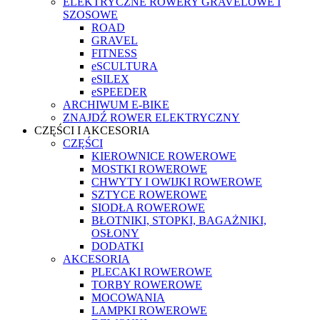
ELEKTRYCZNE ROWERY GRAVELOWE I
SZOSOWE
ROAD
GRAVEL
FITNESS
eSCULTURA
eSILEX
eSPEEDER
ARCHIWUM E-BIKE
ZNAJDŹ ROWER ELEKTRYCZNY
CZĘŚCI I AKCESORIA
CZĘŚCI
KIEROWNICE ROWEROWE
MOSTKI ROWEROWE
CHWYTY I OWIJKI ROWEROWE
SZTYCE ROWEROWE
SIODŁA ROWEROWE
BŁOTNIKI, STOPKI, BAGAŻNIKI,
OSŁONY
DODATKI
AKCESORIA
PLECAKI ROWEROWE
TORBY ROWEROWE
MOCOWANIA
LAMPKI ROWEROWE