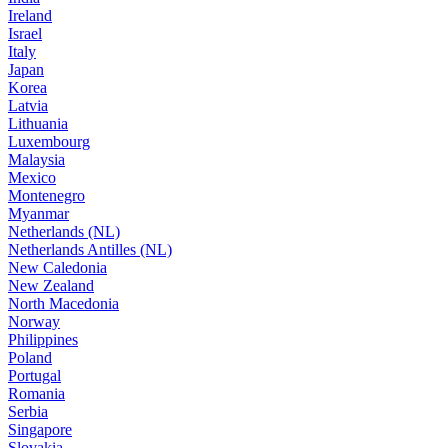
Ireland
Israel
Italy
Japan
Korea
Latvia
Lithuania
Luxembourg
Malaysia
Mexico
Montenegro
Myanmar
Netherlands (NL)
Netherlands Antilles (NL)
New Caledonia
New Zealand
North Macedonia
Norway
Philippines
Poland
Portugal
Romania
Serbia
Singapore
Slovakia