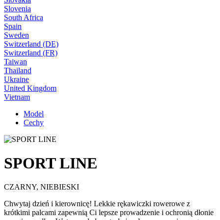
Slovenia
South Africa
Spain
Sweden
Switzerland (DE)
Switzerland (FR)
Taiwan
Thailand
Ukraine
United Kingdom
Vietnam
Model
Cechy
SPORT LINE
CZARNY, NIEBIESKI
Chwytaj dzień i kierownicę! Lekkie rękawiczki rowerowe z
krótkimi palcami zapewnią Ci lepsze prowadzenie i ochronią dłonie