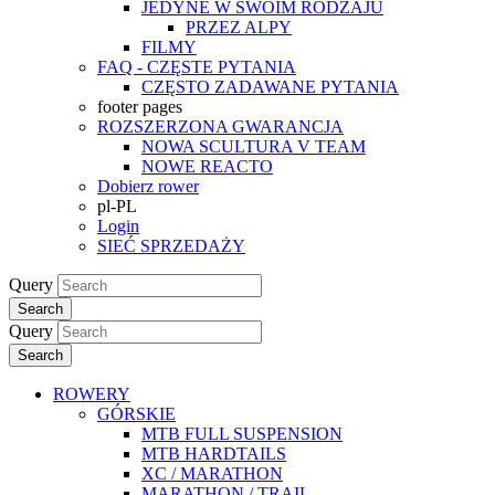
JEDYNE W SWOIM RODZAJU
PRZEZ ALPY
FILMY
FAQ - CZĘSTE PYTANIA
CZĘSTO ZADAWANE PYTANIA
footer pages
ROZSZERZONA GWARANCJA
NOWA SCULTURA V TEAM
NOWE REACTO
Dobierz rower
pl-PL
Login
SIEĆ SPRZEDAŻY
Query
Search
Query
Search
ROWERY
GÓRSKIE
MTB FULL SUSPENSION
MTB HARDTAILS
XC / MARATHON
MARATHON / TRAIL