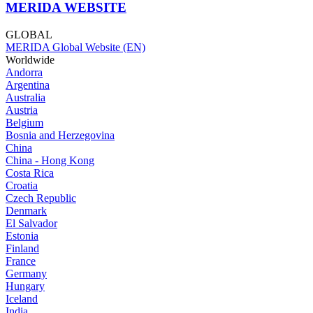
MERIDA WEBSITE
GLOBAL
MERIDA Global Website (EN)
Worldwide
Andorra
Argentina
Australia
Austria
Belgium
Bosnia and Herzegovina
China
China - Hong Kong
Costa Rica
Croatia
Czech Republic
Denmark
El Salvador
Estonia
Finland
France
Germany
Hungary
Iceland
India