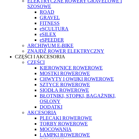
ELEKTRYCZNE ROWERY GRAVELOWE I
SZOSOWE
ROAD
GRAVEL
FITNESS
eSCULTURA
eSILEX
eSPEEDER
ARCHIWUM E-BIKE
ZNAJDŹ ROWER ELEKTRYCZNY
CZĘŚCI I AKCESORIA
CZĘŚCI
KIEROWNICE ROWEROWE
MOSTKI ROWEROWE
CHWYTY I OWIJKI ROWEROWE
SZTYCE ROWEROWE
SIODŁA ROWEROWE
BŁOTNIKI, STOPKI, BAGAŻNIKI,
OSŁONY
DODATKI
AKCESORIA
PLECAKI ROWEROWE
TORBY ROWEROWE
MOCOWANIA
LAMPKI ROWEROWE