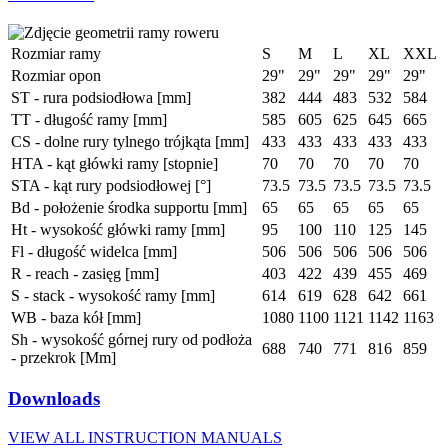
Rozmiar ramy
S
M
L
XL
XXL
Rozmiar opon
29"
29"
29"
29"
29"
ST - rura podsiodłowa [mm]
382
444
483
532
584
TT - długość ramy [mm]
585
605
625
645
665
CS - dolne rury tylnego trójkąta [mm]
433
433
433
433
433
HTA - kąt główki ramy [stopnie]
70
70
70
70
70
STA - kąt rury podsiodłowej [°]
73.5
73.5
73.5
73.5
73.5
Bd - położenie środka supportu [mm]
65
65
65
65
65
Ht - wysokość główki ramy [mm]
95
100
110
125
145
Fl - długość widelca [mm]
506
506
506
506
506
R - reach - zasięg [mm]
403
422
439
455
469
S - stack - wysokość ramy [mm]
614
619
628
642
661
WB - baza kół [mm]
1080
1100
1121
1142
1163
Sh - wysokość górnej rury od podłoża
688
740
771
816
859
- przekrok [Mm]
Downloads
VIEW ALL INSTRUCTION MANUALS