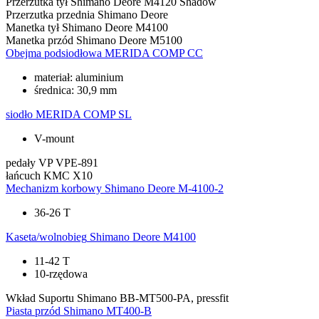
Przerzutka tył
Shimano Deore M4120 Shadow
Przerzutka przednia
Shimano Deore
Manetka tył
Shimano Deore M4100
Manetka przód
Shimano Deore M5100
Obejma podsiodłowa
MERIDA COMP CC
materiał: aluminium
średnica: 30,9 mm
siodło
MERIDA COMP SL
V-mount
pedały
VP VPE-891
łańcuch
KMC X10
Mechanizm korbowy
Shimano Deore M-4100-2
36-26 T
Kaseta/wolnobieg
Shimano Deore M4100
11-42 T
10-rzędowa
Wkład Suportu
Shimano BB-MT500-PA, pressfit
Piasta przód
Shimano MT400-B