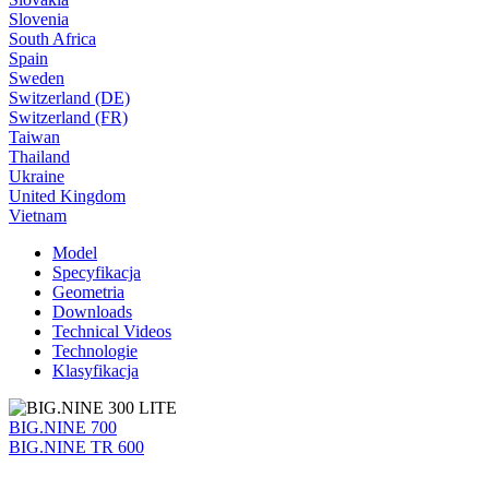
Slovenia
South Africa
Spain
Sweden
Switzerland (DE)
Switzerland (FR)
Taiwan
Thailand
Ukraine
United Kingdom
Vietnam
Model
Specyfikacja
Geometria
Downloads
Technical Videos
Technologie
Klasyfikacja
BIG.NINE 700
BIG.NINE TR 600