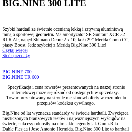
BIG.NINE 300 LITE
Szybki hardtail ze świetnie ocenianą lekką i sztywną aluminiową
ramą o sportowej geometrii. Ma amortyzator SR Suntour XCR 32
RLR Air, napęd Shimano Deore 2 x 10, koła 29” Merida Comp CC,
piasty Boost. Jedź szybciej z Meridą Big.Nine 300 Lite!
Czytaj więcej
Sieć sprzedaży
BIG.NINE 700
BIG.NINE TR 600
Specyfikacja i cena rowerów prezentowanych na naszej stronie
internetowej może się różnić od dostępnych w sprzedaży.
Towar prezentowany na stronie nie stanowi oferty w rozumieniu
przepisów kodeksu cywilnego.
Big.Nine od lat wyznacza standardy w świecie hardtaili. Zwycięzca
niezliczonych branżowych testów i najważniejszych wyścigów na
świecie, sukcesy odnosiły na nim takie legendy jak Gunn-Rita
Dahle Flesjaa i Jose Antonio Hermida. Big.Nine 300 Lite to hardtail