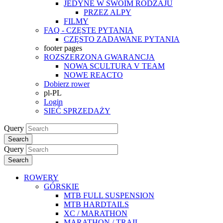
JEDYNE W SWOIM RODZAJU
PRZEZ ALPY
FILMY
FAQ - CZĘSTE PYTANIA
CZĘSTO ZADAWANE PYTANIA
footer pages
ROZSZERZONA GWARANCJA
NOWA SCULTURA V TEAM
NOWE REACTO
Dobierz rower
pl-PL
Login
SIEĆ SPRZEDAŻY
Query
Search
Query
Search
ROWERY
GÓRSKIE
MTB FULL SUSPENSION
MTB HARDTAILS
XC / MARATHON
MARATHON / TRAIL