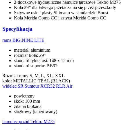
2-tłoczkowe hydrauliczne hamulce tarczowe Tektro M275
Koła 29” dla łatwego przetaczania się przez przeszkody
Sztywne osie i piasty Shimano w standardzie Boost
Koła Merida Comp CC i sztyca Merida Comp CC
Specyfikacja
rama
BIG.NINE LITE
materiał: aluminium
rozmiar koła: 29"
standard tylnej osi: 148 x 12 mm
standard suportu: BB92
Rozmiar ramy
S, M, L, XL, XXL
kolor
METALLIC TEAL (BLACK)
widelec
SR Suntour XCR32 RLR Air
powietrzny
skok: 100 mm
zdalna blokada
stożkowy (taperowany)
hamulec przód
Tektro M275