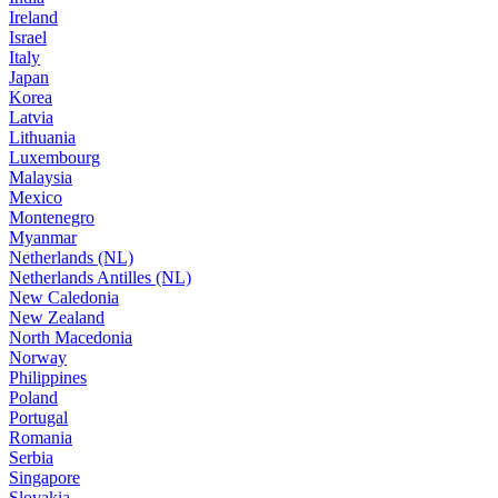
Ireland
Israel
Italy
Japan
Korea
Latvia
Lithuania
Luxembourg
Malaysia
Mexico
Montenegro
Myanmar
Netherlands (NL)
Netherlands Antilles (NL)
New Caledonia
New Zealand
North Macedonia
Norway
Philippines
Poland
Portugal
Romania
Serbia
Singapore
Slovakia