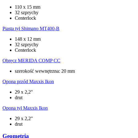
110 x 15 mm
32 szprychy
Centerlock
Piasta tył
Shimano MT400-B
148 x 12 mm
32 szprychy
Centerlock
Obręcz
MERIDA COMP CC
szerokość wewnętrzna: 20 mm
Opona przód
Maxxis Ikon
29 x 2,2"
drut
Opona tył
Maxxis Ikon
29 x 2,2"
drut
Geometria