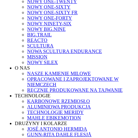
NOWY ONE-TWENTY
NOWY ONE-SIXTY
NOWY ONE-SIXTY FR
NOWY ONE-FORTY
NOWY NINETY-SIX
NOWY BIG.NINE
BIG.TRAIL
REACTO
SCULTURA
NOWA SCULTURA ENDURANCE
MISSION
NOWY SILEX
O NAS
NASZE KAMIENIE MILOWE
OPRACOWANE I ZAPROJEKTOWANE W
NIEMCZECH
RĘCZNIE PRODUKOWANE NA TAJWANIE
TECHNOLOGIE
KARBONOWE RZEMIOSŁO
ALUMINIOWA PRODUKCJA
TECHNOLOGIE MERIDY
MAHLE EBIKEMOTION
DRUŻYNY I KOLARZE
JOSÉ ANTONIO HERMIDA
GUNN-RITA DAHLE FLESJÅ