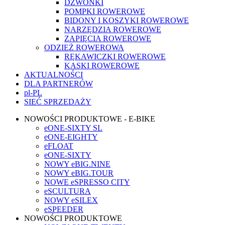
DZWONKI
POMPKI ROWEROWE
BIDONY I KOSZYKI ROWEROWE
NARZĘDZIA ROWEROWE
ZAPIĘCIA ROWEROWE
ODZIEŻ ROWEROWA
RĘKAWICZKI ROWEROWE
KASKI ROWEROWE
AKTUALNOŚCI
DLA PARTNERÓW
pl-PL
SIEĆ SPRZEDAŻY
NOWOŚCI PRODUKTOWE - E-BIKE
eONE-SIXTY SL
eONE-EIGHTY
eFLOAT
eONE-SIXTY
NOWY eBIG.NINE
NOWY eBIG.TOUR
NOWE eSPRESSO CITY
eSCULTURA
NOWY eSILEX
eSPEEDER
NOWOŚCI PRODUKTOWE