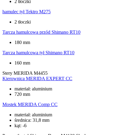
2 tłoczki
hamulec tył
Tektro M275
2 tłoczki
Tarcza hamulcowa przód
Shimano RT10
180 mm
Tarcza hamulcowa tył
Shimano RT10
160 mm
Stery
MERIDA M4455
Kierownica
MERIDA EXPERT CC
materiał: aluminium
720 mm
Mostek
MERIDA Comp CC
materiał: aluminium
średnica: 31,8 mm
kąt: -6