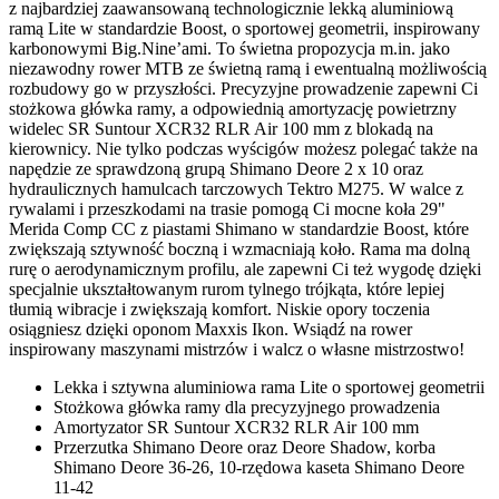
z najbardziej zaawansowaną technologicznie lekką aluminiową
ramą Lite w standardzie Boost, o sportowej geometrii, inspirowany
karbonowymi Big.Nine’ami. To świetna propozycja m.in. jako
niezawodny rower MTB ze świetną ramą i ewentualną możliwością
rozbudowy go w przyszłości. Precyzyjne prowadzenie zapewni Ci
stożkowa główka ramy, a odpowiednią amortyzację powietrzny
widelec SR Suntour XCR32 RLR Air 100 mm z blokadą na
kierownicy. Nie tylko podczas wyścigów możesz polegać także na
napędzie ze sprawdzoną grupą Shimano Deore 2 x 10 oraz
hydraulicznych hamulcach tarczowych Tektro M275. W walce z
rywalami i przeszkodami na trasie pomogą Ci mocne koła 29"
Merida Comp CC z piastami Shimano w standardzie Boost, które
zwiększają sztywność boczną i wzmacniają koło. Rama ma dolną
rurę o aerodynamicznym profilu, ale zapewni Ci też wygodę dzięki
specjalnie ukształtowanym rurom tylnego trójkąta, które lepiej
tłumią wibracje i zwiększają komfort. Niskie opory toczenia
osiągniesz dzięki oponom Maxxis Ikon. Wsiądź na rower
inspirowany maszynami mistrzów i walcz o własne mistrzostwo!
Lekka i sztywna aluminiowa rama Lite o sportowej geometrii
Stożkowa główka ramy dla precyzyjnego prowadzenia
Amortyzator SR Suntour XCR32 RLR Air 100 mm
Przerzutka Shimano Deore oraz Deore Shadow, korba
Shimano Deore 36-26, 10-rzędowa kaseta Shimano Deore
11-42