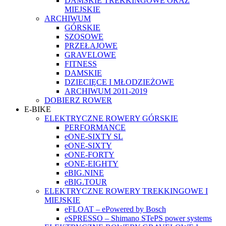
DAMSKIE TREKKINGOWE ORAZ
MIEJSKIE
ARCHIWUM
GÓRSKIE
SZOSOWE
PRZEŁAJOWE
GRAVELOWE
FITNESS
DAMSKIE
DZIECIĘCE I MŁODZIEŻOWE
ARCHIWUM 2011-2019
DOBIERZ ROWER
E-BIKE
ELEKTRYCZNE ROWERY GÓRSKIE
PERFORMANCE
eONE-SIXTY SL
eONE-SIXTY
eONE-FORTY
eONE-EIGHTY
eBIG.NINE
eBIG.TOUR
ELEKTRYCZNE ROWERY TREKKINGOWE I
MIEJSKIE
eFLOAT – ePowered by Bosch
eSPRESSO – Shimano STePS power systems