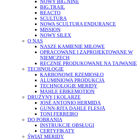
NOWY BIG.NINE
BIG.TRAIL
REACTO
SCULTURA
NOWA SCULTURA ENDURANCE
MISSION
NOWY SILEX
O NAS
NASZE KAMIENIE MILOWE
OPRACOWANE I ZAPROJEKTOWANE W
NIEMCZECH
RĘCZNIE PRODUKOWANE NA TAJWANIE
TECHNOLOGIE
KARBONOWE RZEMIOSŁO
ALUMINIOWA PRODUKCJA
TECHNOLOGIE MERIDY
MAHLE EBIKEMOTION
DRUŻYNY I KOLARZE
JOSÉ ANTONIO HERMIDA
GUNN-RITA DAHLE FLESJÅ
TONI FERREIRO
DO POBRANIA
INSTRUKCJE OBSŁUGI
CERTYFIKATY
ŚWIAT MERIDY