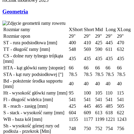
rocznik modelowy
2025
Geometria
Rozmiar ramy
XShort
Short
Mid
Long
XLong
Rozmiar opon
29"
29"
29"
29"
29"
ST - rura podsiodłowa [mm]
400
410
425
445
470
TT - długość ramy [mm]
548
569
590
611
632
CS - dolne rury tylnego trójkąta
435
435
435
435
435
[mm]
HTA - kąt główki ramy [stopnie]
66
66
66
66
66
STA - kąt rury podsiodłowej [°]
78.5
78.5
78.5
78.5
78.5
Bd - położenie środka supportu
40
40
40
40
40
[mm]
Ht - wysokość główki ramy [mm]
95
100
105
110
115
Fl - długość widelca [mm]
541
541
541
541
541
R - reach - zasięg [mm]
425
445
465
485
505
S - stack - wysokość ramy [mm]
604
609
613
618
622
WB - baza kół [mm]
1155
1177
1199
1221
1243
Sh - wysokość górnej rury od
748
750
752
754
756
podłoża - przekrok [Mm]