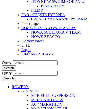
JEDYNE W SWOIM RODZAJU
PRZEZ ALPY
FILMY
FAQ - CZĘSTE PYTANIA
CZĘSTO ZADAWANE PYTANIA
footer pages
ROZSZERZONA GWARANCJA
NOWA SCULTURA V TEAM
NOWE REACTO
Dobierz rower
pl-PL
Login
SIEĆ SPRZEDAŻY
Query
Search
Query
Search
ROWERY
GÓRSKIE
MTB FULL SUSPENSION
MTB HARDTAILS
XC / MARATHON
MARATHON / TRAIL