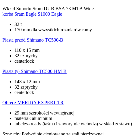
Wkład Suportu
Sram DUB BSA 73 MTB Wide
korba
Sram Eagle S1000 Eagle
32 t
170 mm dla wszystkich rozmiarów ramy
Piasta przód
Shimano TC500-B
110 x 15 mm
32 szprychy
centerlock
Piasta tył
Shimano TC500-HM-B
148 x 12 mm
32 szprychy
centerlock
Obręcz
MERIDA EXPERT TR
29 mm szerokości wewnętrznej
materiał: aluminium
tubeless ready (taśma i zawory nie wchodzą w skład zestawu)
Szprychy
Podwójnie cieniowane ze stali nierdzewnej