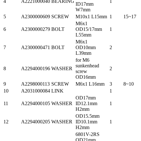
4
A2221000040
BEARING
1
ID17mm
W7mm
5
A2300000609
SCREW
M10x1 L15mm
1
15~17
M6x1
6
A2300000279
BOLT
OD15/17mm
1
L55mm
M6x1
7
A2300000471
BOLT
OD10mm
2
L39mm
for M6
sunkenhead
8
A2294000196
WASHER
2
screw
OD16mm
9
A2298000113
SCREW
M6x1 L16mm
3
8~10
10
A2031000084
LINK
1
OD17mm
11
A2294000105
WASHER
ID12.1mm
1
H2mm
OD15.5mm
12
A2294000205
WASHER
ID10.1mm
1
H2mm
6801V-2RS
OD21mm