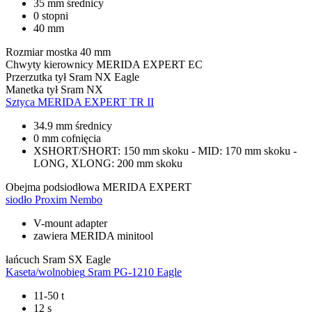
35 mm średnicy
0 stopni
40 mm
Rozmiar mostka
40 mm
Chwyty kierownicy
MERIDA EXPERT EC
Przerzutka tył
Sram NX Eagle
Manetka tył
Sram NX
Sztyca
MERIDA EXPERT TR II
34.9 mm średnicy
0 mm cofnięcia
XSHORT/SHORT: 150 mm skoku - MID: 170 mm skoku -
LONG, XLONG: 200 mm skoku
Obejma podsiodłowa
MERIDA EXPERT
siodło
Proxim Nembo
V-mount adapter
zawiera MERIDA minitool
łańcuch
Sram SX Eagle
Kaseta/wolnobieg
Sram PG-1210 Eagle
11-50 t
12 s