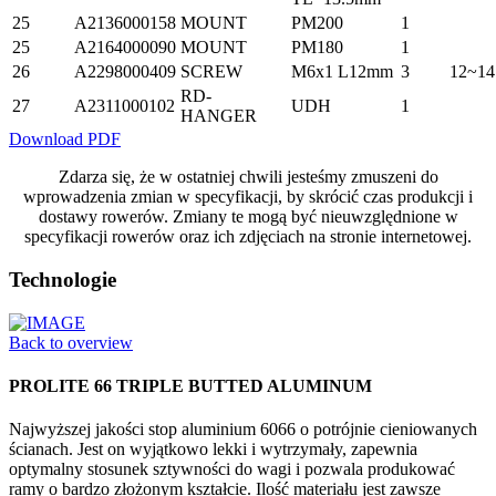
25
A2136000158
MOUNT
PM200
1
25
A2164000090
MOUNT
PM180
1
26
A2298000409
SCREW
M6x1 L12mm
3
12~14
RD-
27
A2311000102
UDH
1
HANGER
Download PDF
Zdarza się, że w ostatniej chwili jesteśmy zmuszeni do
wprowadzenia zmian w specyfikacji, by skrócić czas produkcji i
dostawy rowerów. Zmiany te mogą być nieuwzględnione w
specyfikacji rowerów oraz ich zdjęciach na stronie internetowej.
Technologie
Back to overview
PROLITE 66 TRIPLE BUTTED ALUMINUM
Najwyższej jakości stop aluminium 6066 o potrójnie cieniowanych
ścianach. Jest on wyjątkowo lekki i wytrzymały, zapewnia
optymalny stosunek sztywności do wagi i pozwala produkować
ramy o bardzo złożonym kształcie. Ilość materiału jest zawsze