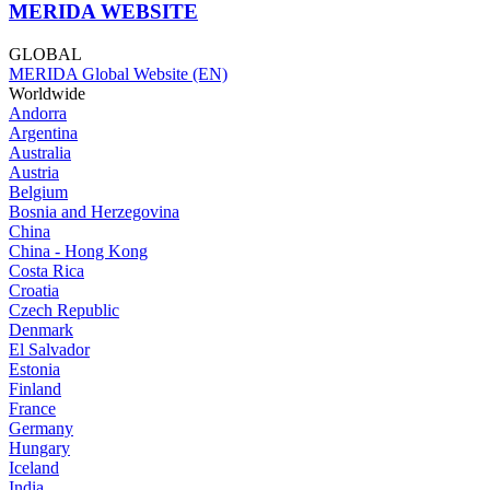
MERIDA WEBSITE
GLOBAL
MERIDA Global Website (EN)
Worldwide
Andorra
Argentina
Australia
Austria
Belgium
Bosnia and Herzegovina
China
China - Hong Kong
Costa Rica
Croatia
Czech Republic
Denmark
El Salvador
Estonia
Finland
France
Germany
Hungary
Iceland
India