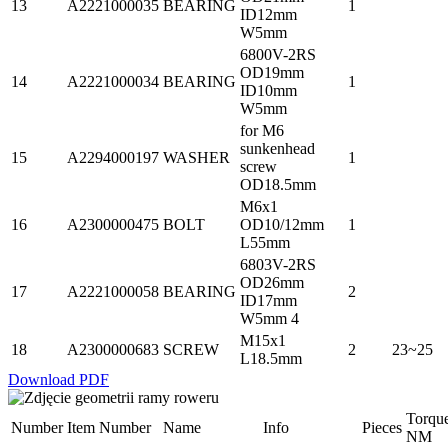
13
A2221000035
BEARING
1
ID12mm
W5mm
6800V-2RS
OD19mm
14
A2221000034
BEARING
1
ID10mm
W5mm
for M6
sunkenhead
15
A2294000197
WASHER
1
screw
OD18.5mm
M6x1
16
A2300000475
BOLT
OD10/12mm
1
L55mm
6803V-2RS
OD26mm
17
A2221000058
BEARING
2
ID17mm
W5mm 4
M15x1
18
A2300000683
SCREW
2
23~25
L18.5mm
Download PDF
Torqu
Number
Item Number
Name
Info
Pieces
NM