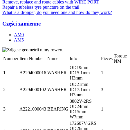
Remove, replace and route cables with WIRE PORT
Repair a tubeless tyre puncture on the trail
What is a dropper, do you need one and how do they work?
Części zamienne
AM0
AM5
Torque
Number
Item Number
Name
Info
Pieces
NM
OD19mm
1
A2294000016
WASHER
ID15.1mm
1
H3mm
OD21mm
2
A2294000102
WASHER
ID17.1mm
3
H3mm
3802V-2RS
OD24mm
3
A2221000043
BEARING
1
ID15mm
W7mm
172607V-2RS
OD26mm