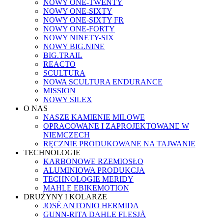
NOWY ONE-TWENTY
NOWY ONE-SIXTY
NOWY ONE-SIXTY FR
NOWY ONE-FORTY
NOWY NINETY-SIX
NOWY BIG.NINE
BIG.TRAIL
REACTO
SCULTURA
NOWA SCULTURA ENDURANCE
MISSION
NOWY SILEX
O NAS
NASZE KAMIENIE MILOWE
OPRACOWANE I ZAPROJEKTOWANE W
NIEMCZECH
RĘCZNIE PRODUKOWANE NA TAJWANIE
TECHNOLOGIE
KARBONOWE RZEMIOSŁO
ALUMINIOWA PRODUKCJA
TECHNOLOGIE MERIDY
MAHLE EBIKEMOTION
DRUŻYNY I KOLARZE
JOSÉ ANTONIO HERMIDA
GUNN-RITA DAHLE FLESJÅ