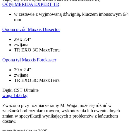
Oś tył
MERIDA EXPERT TR
w zestawie z wyjmowaną dźwignią, kluczem imbusowym 6/4
mm
Opona przód
Maxxis Dissector
29 x 2.4"
zwijana
TR EXO 3C MaxxTerra
Opona tył
Maxxis Forekaster
29 x 2.4"
zwijana
TR EXO 3C MaxxTerra
Dętki
CST Ultralite
waga
14.6 kg
Zważono przy rozmiarze ramy M. Waga może się różnić w
zależności od rozmiaru roweru, wykończenia lub ewentualnych
zmian w specyfikacji wynikających z problemów z łańcuchem
dostaw.