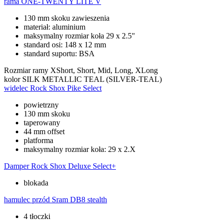
rama
ONE-TWENTY LITE V
130 mm skoku zawieszenia
materiał: aluminium
maksymalny rozmiar koła 29 x 2.5"
standard osi: 148 x 12 mm
standard suportu: BSA
Rozmiar ramy
XShort, Short, Mid, Long, XLong
kolor
SILK METALLIC TEAL (SILVER-TEAL)
widelec
Rock Shox Pike Select
powietrzny
130 mm skoku
taperowany
44 mm offset
platforma
maksymalny rozmiar koła: 29 x 2.X
Damper
Rock Shox Deluxe Select+
blokada
hamulec przód
Sram DB8 stealth
4 tłoczki