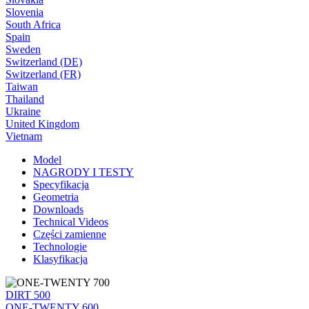
Slovenia
South Africa
Spain
Sweden
Switzerland (DE)
Switzerland (FR)
Taiwan
Thailand
Ukraine
United Kingdom
Vietnam
Model
NAGRODY I TESTY
Specyfikacja
Geometria
Downloads
Technical Videos
Części zamienne
Technologie
Klasyfikacja
DIRT 500
ONE-TWENTY 600