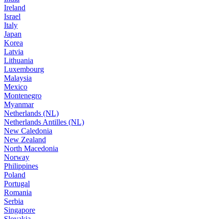
Ireland
Israel
Italy
Japan
Korea
Latvia
Lithuania
Luxembourg
Malaysia
Mexico
Montenegro
Myanmar
Netherlands (NL)
Netherlands Antilles (NL)
New Caledonia
New Zealand
North Macedonia
Norway
Philippines
Poland
Portugal
Romania
Serbia
Singapore
Slovakia