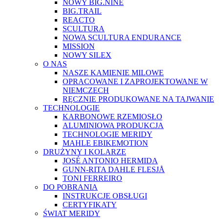
NOWY BIG.NINE
BIG.TRAIL
REACTO
SCULTURA
NOWA SCULTURA ENDURANCE
MISSION
NOWY SILEX
O NAS
NASZE KAMIENIE MILOWE
OPRACOWANE I ZAPROJEKTOWANE W
NIEMCZECH
RĘCZNIE PRODUKOWANE NA TAJWANIE
TECHNOLOGIE
KARBONOWE RZEMIOSŁO
ALUMINIOWA PRODUKCJA
TECHNOLOGIE MERIDY
MAHLE EBIKEMOTION
DRUŻYNY I KOLARZE
JOSÉ ANTONIO HERMIDA
GUNN-RITA DAHLE FLESJÅ
TONI FERREIRO
DO POBRANIA
INSTRUKCJE OBSŁUGI
CERTYFIKATY
ŚWIAT MERIDY