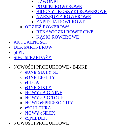
DZWONKI
POMPKI ROWEROWE
BIDONY I KOSZYKI ROWEROWE
NARZĘDZIA ROWEROWE
ZAPIĘCIA ROWEROWE
ODZIEŻ ROWEROWA
RĘKAWICZKI ROWEROWE
KASKI ROWEROWE
AKTUALNOŚCI
DLA PARTNERÓW
pl-PL
SIEĆ SPRZEDAŻY
NOWOŚCI PRODUKTOWE - E-BIKE
eONE-SIXTY SL
eONE-EIGHTY
eFLOAT
eONE-SIXTY
NOWY eBIG.NINE
NOWY eBIG.TOUR
NOWE eSPRESSO CITY
eSCULTURA
NOWY eSILEX
eSPEEDER
NOWOŚCI PRODUKTOWE