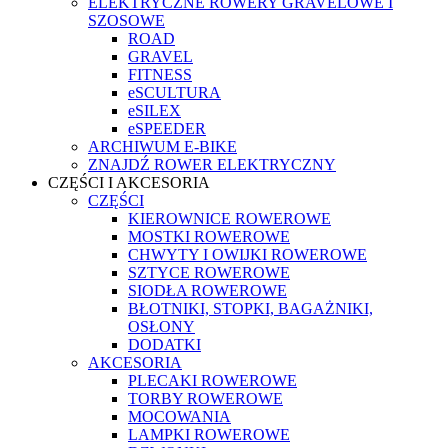
ELEKTRYCZNE ROWERY GRAVELOWE I
SZOSOWE
ROAD
GRAVEL
FITNESS
eSCULTURA
eSILEX
eSPEEDER
ARCHIWUM E-BIKE
ZNAJDŹ ROWER ELEKTRYCZNY
CZĘŚCI I AKCESORIA
CZĘŚCI
KIEROWNICE ROWEROWE
MOSTKI ROWEROWE
CHWYTY I OWIJKI ROWEROWE
SZTYCE ROWEROWE
SIODŁA ROWEROWE
BŁOTNIKI, STOPKI, BAGAŻNIKI,
OSŁONY
DODATKI
AKCESORIA
PLECAKI ROWEROWE
TORBY ROWEROWE
MOCOWANIA
LAMPKI ROWEROWE