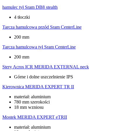
hamulec tył
Sram DB8 stealth
4 tłoczki
Tarcza hamulcowa przód
Sram CenterLine
200 mm
Tarcza hamulcowa tył
Sram CenterLine
200 mm
Stery
Acros ICR MERIDA EXTERNAL neck
Górne i dolne uszczelnienie IPS
Kierownica
MERIDA EXPERT TR II
materiał: aluminium
780 mm szerokości
18 mm wzniosu
Mostek
MERIDA EXPERT eTRII
materiał: aluminium