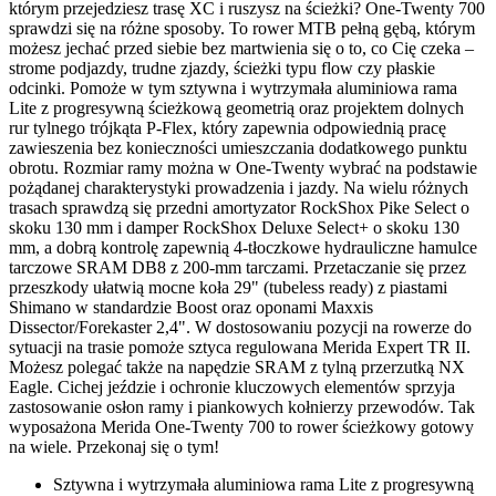
którym przejedziesz trasę XC i ruszysz na ścieżki? One-Twenty 700
sprawdzi się na różne sposoby. To rower MTB pełną gębą, którym
możesz jechać przed siebie bez martwienia się o to, co Cię czeka –
strome podjazdy, trudne zjazdy, ścieżki typu flow czy płaskie
odcinki. Pomoże w tym sztywna i wytrzymała aluminiowa rama
Lite z progresywną ścieżkową geometrią oraz projektem dolnych
rur tylnego trójkąta P-Flex, który zapewnia odpowiednią pracę
zawieszenia bez konieczności umieszczania dodatkowego punktu
obrotu. Rozmiar ramy można w One-Twenty wybrać na podstawie
pożądanej charakterystyki prowadzenia i jazdy. Na wielu różnych
trasach sprawdzą się przedni amortyzator RockShox Pike Select o
skoku 130 mm i damper RockShox Deluxe Select+ o skoku 130
mm, a dobrą kontrolę zapewnią 4-tłoczkowe hydrauliczne hamulce
tarczowe SRAM DB8 z 200-mm tarczami. Przetaczanie się przez
przeszkody ułatwią mocne koła 29" (tubeless ready) z piastami
Shimano w standardzie Boost oraz oponami Maxxis
Dissector/Forekaster 2,4". W dostosowaniu pozycji na rowerze do
sytuacji na trasie pomoże sztyca regulowana Merida Expert TR II.
Możesz polegać także na napędzie SRAM z tylną przerzutką NX
Eagle. Cichej jeździe i ochronie kluczowych elementów sprzyja
zastosowanie osłon ramy i piankowych kołnierzy przewodów. Tak
wyposażona Merida One-Twenty 700 to rower ścieżkowy gotowy
na wiele. Przekonaj się o tym!
Sztywna i wytrzymała aluminiowa rama Lite z progresywną