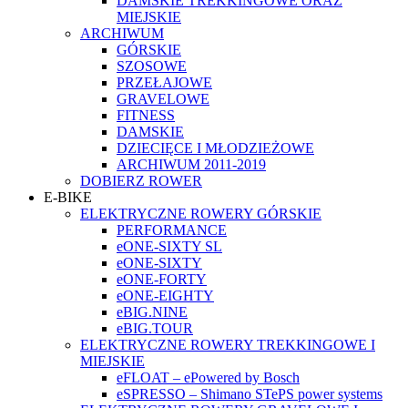
DAMSKIE TREKKINGOWE ORAZ
MIEJSKIE
ARCHIWUM
GÓRSKIE
SZOSOWE
PRZEŁAJOWE
GRAVELOWE
FITNESS
DAMSKIE
DZIECIĘCE I MŁODZIEŻOWE
ARCHIWUM 2011-2019
DOBIERZ ROWER
E-BIKE
ELEKTRYCZNE ROWERY GÓRSKIE
PERFORMANCE
eONE-SIXTY SL
eONE-SIXTY
eONE-FORTY
eONE-EIGHTY
eBIG.NINE
eBIG.TOUR
ELEKTRYCZNE ROWERY TREKKINGOWE I
MIEJSKIE
eFLOAT – ePowered by Bosch
eSPRESSO – Shimano STePS power systems