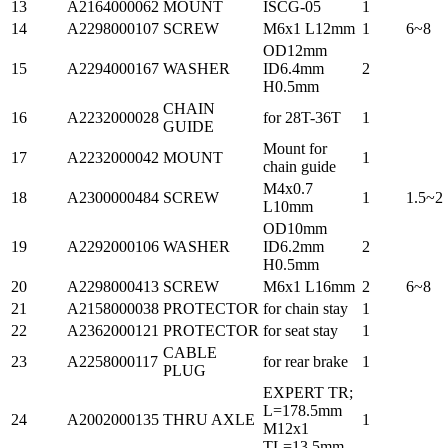
13
A2164000062
MOUNT
ISCG-05
1
14
A2298000107
SCREW
M6x1 L12mm
1
6~8
OD12mm
15
A2294000167
WASHER
ID6.4mm
2
H0.5mm
CHAIN
16
A2232000028
for 28T-36T
1
GUIDE
Mount for
17
A2232000042
MOUNT
1
chain guide
M4x0.7
18
A2300000484
SCREW
1
1.5~2
L10mm
OD10mm
19
A2292000106
WASHER
ID6.2mm
2
H0.5mm
20
A2298000413
SCREW
M6x1 L16mm
2
6~8
21
A2158000038
PROTECTOR
for chain stay
1
22
A2362000121
PROTECTOR
for seat stay
1
CABLE
23
A2258000117
for rear brake
1
PLUG
EXPERT TR;
L=178.5mm
24
A2002000135
THRU AXLE
1
M12x1
TL=13.5mm