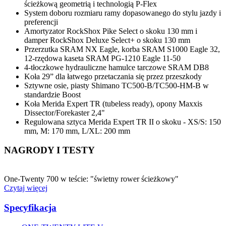
ścieżkową geometrią i technologią P-Flex
System doboru rozmiaru ramy dopasowanego do stylu jazdy i
preferencji
Amortyzator RockShox Pike Select o skoku 130 mm i
damper RockShox Deluxe Select+ o skoku 130 mm
Przerzutka SRAM NX Eagle, korba SRAM S1000 Eagle 32,
12-rzędowa kaseta SRAM PG-1210 Eagle 11-50
4-tłoczkowe hydrauliczne hamulce tarczowe SRAM DB8
Koła 29” dla łatwego przetaczania się przez przeszkody
Sztywne osie, piasty Shimano TC500-B/TC500-HM-B w
standardzie Boost
Koła Merida Expert TR (tubeless ready), opony Maxxis
Dissector/Forekaster 2,4"
Regulowana sztyca Merida Expert TR II o skoku - XS/S: 150
mm, M: 170 mm, L/XL: 200 mm
NAGRODY I TESTY
One-Twenty 700 w teście: "świetny rower ścieżkowy"
Czytaj więcej
Specyfikacja