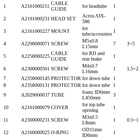
CABLE
1
A2161000211
for headtube
1
GUIDE
Acros AIX-
2
A2191000231
HEAD SET
1
586
for
3
A2161000227
MOUNT
1
tube/accesoires
M5x0.8
4
A2298000071
SCREW
7
3~5
L15mm
CABLE
for RD and
5
A2258000225
1
GUIDE
rear brake
M4x0.7
6
A2300000501
SCREW
1
1,5~2
L16mm
7
A2358000145
PROTECTOR
for down tube
1
8
A2358000131
PROTECTOR
for down tube
1
foam; ID6mm
9
A2029000037
TUBE
3
L450mm
for top tube
10
A2161000079
COVER
1
opening
M3x0.5
11
A2300000231
SCREW
1
0.5~1
L8mm
OD11mm
12
A2160000025
O-RING
1
ID6mm