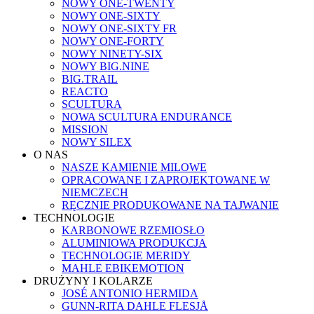
NOWY ONE-TWENTY
NOWY ONE-SIXTY
NOWY ONE-SIXTY FR
NOWY ONE-FORTY
NOWY NINETY-SIX
NOWY BIG.NINE
BIG.TRAIL
REACTO
SCULTURA
NOWA SCULTURA ENDURANCE
MISSION
NOWY SILEX
O NAS
NASZE KAMIENIE MILOWE
OPRACOWANE I ZAPROJEKTOWANE W
NIEMCZECH
RĘCZNIE PRODUKOWANE NA TAJWANIE
TECHNOLOGIE
KARBONOWE RZEMIOSŁO
ALUMINIOWA PRODUKCJA
TECHNOLOGIE MERIDY
MAHLE EBIKEMOTION
DRUŻYNY I KOLARZE
JOSÉ ANTONIO HERMIDA
GUNN-RITA DAHLE FLESJÅ