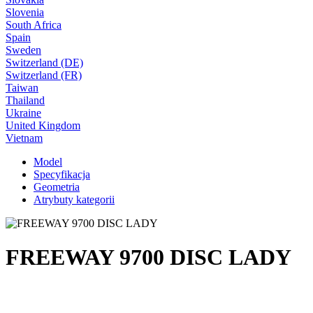
Slovenia
South Africa
Spain
Sweden
Switzerland (DE)
Switzerland (FR)
Taiwan
Thailand
Ukraine
United Kingdom
Vietnam
Model
Specyfikacja
Geometria
Atrybuty kategorii
FREEWAY 9700 DISC LADY