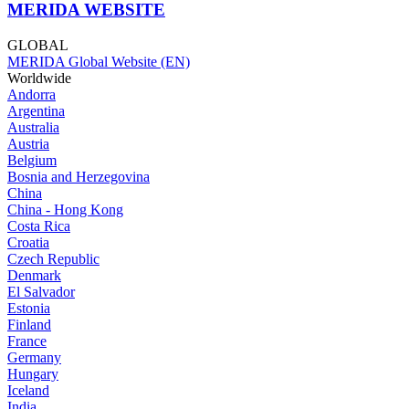
MERIDA WEBSITE
GLOBAL
MERIDA Global Website (EN)
Worldwide
Andorra
Argentina
Australia
Austria
Belgium
Bosnia and Herzegovina
China
China - Hong Kong
Costa Rica
Croatia
Czech Republic
Denmark
El Salvador
Estonia
Finland
France
Germany
Hungary
Iceland
India