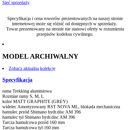
Sieć sprzedaży
Specyfikacja i cena rowerów prezentowanych na naszej stronie
internetowej może się różnić od dostępnych w sprzedaży.
Towar prezentowany na stronie nie stanowi oferty w rozumieniu
przepisów kodeksu cywilnego.
MODEL ARCHIWALNY
Zobacz aktualną kolekcję
Specyfikacja
rama
Trekking aluminiowa
Rozmiar ramy
S, M, L
kolor
MATT GRAPHITE (GREY)
widelec
Amortyzowany RST NOVA ML, blokada mechaniczna
hamulec przód
Shimano hydr.disc AM 396
hamulec tył
Shimano hydr.disc AM 396
Tarcza hamulcowa przód
160 mm
Tarcza hamulcowa tył
160 mm