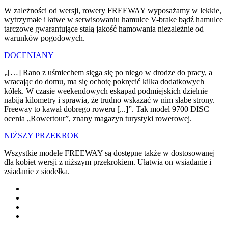
W zależności od wersji, rowery FREEWAY wyposażamy w lekkie,
wytrzymałe i łatwe w serwisowaniu hamulce V-brake bądź hamulce
tarczowe gwarantujące stałą jakość hamowania niezależnie od
warunków pogodowych.
DOCENIANY
„[…] Rano z uśmiechem sięga się po niego w drodze do pracy, a
wracając do domu, ma się ochotę pokręcić kilka dodatkowych
kółek. W czasie weekendowych eskapad podmiejskich dzielnie
nabija kilometry i sprawia, że trudno wskazać w nim słabe strony.
Freeway to kawał dobrego roweru [...]”. Tak model 9700 DISC
ocenia „Rowertour”, znany magazyn turystyki rowerowej.
NIŻSZY PRZEKROK
Wszystkie modele FREEWAY są dostępne także w dostosowanej
dla kobiet wersji z niższym przekrokiem. Ułatwia on wsiadanie i
zsiadanie z siodełka.