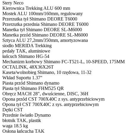
Stery
Neco
Kierownica
Trekking ALU 600 mm
Mostek
ALU 100mm/160mm, regulowany
Przerzutka tył
Shimano DEORE T6000
Przerzutka przednia
Shimano DEORE T6000
Manetka tył
Shimano DEORE SL-M6000
Manetka przód
Shimano DEORE SL-M6000
Sztyca
ALU 27,2mm/350mm, amortyzowana
siodło
MERIDA Trekking
pedały
TAK, aluminiowe
łańcuch
Shimano HG-54
Mechanizm korbowy
Shimano FC-T521-L, 10-SPEED, 175MM
OCTALINK, 48X36X26T
Kaseta/wolnobieg
Shimano, 10 rzędowa, 11-32
Wkład Suportu
1.37"
Piasta przód
Shimano dynamo
Piasta tył
Shimano FHM525 QR
Obręcz
MACH 28", dwuścienne, DISC, 36H
Opona przód
CST 700X40C z sys. antyprzebiciowym
Opona tył
CST 700X40C z sys. antyprzebiciowym
Dętki
CST
Przednie światło
Dynamo
błotnik
TAK, plastik
waga
18.5 kg
Osłona łańcucha
TAK