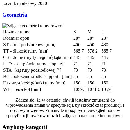
rocznik modelowy
2020
Geometria
Rozmiar ramy
S
M
L
Rozmiar opon
28"
28"
28"
ST - rura podsiodłowa [mm]
400
450
480
TT - długość ramy [mm]
565,7
578,2
565,7
CS - dolne rury tylnego trójkąta [mm]
445
445
445
HTA - kąt główki ramy [stopnie]
71
71
71
STA - kąt rury podsiodłowej [°]
73
73
73
Bd - położenie środka supportu [mm]
55
55
55
Ht - wysokość główki ramy [mm]
150
150
150
WB - baza kół [mm]
1059,1
1071,6
1059,1
Zdarza się, że w ostatniej chwili jesteśmy zmuszeni do
wprowadzenia zmian w specyfikacji, by skrócić czas produkcji i
dostawy rowerów. Zmiany te mogą być nieuwzględnione w
specyfikacji rowerów oraz ich zdjęciach na stronie internetowej.
Atrybuty kategorii