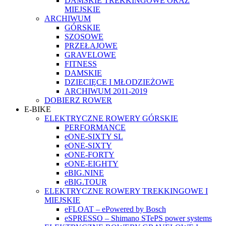
DAMSKIE TREKKINGOWE ORAZ
MIEJSKIE
ARCHIWUM
GÓRSKIE
SZOSOWE
PRZEŁAJOWE
GRAVELOWE
FITNESS
DAMSKIE
DZIECIĘCE I MŁODZIEŻOWE
ARCHIWUM 2011-2019
DOBIERZ ROWER
E-BIKE
ELEKTRYCZNE ROWERY GÓRSKIE
PERFORMANCE
eONE-SIXTY SL
eONE-SIXTY
eONE-FORTY
eONE-EIGHTY
eBIG.NINE
eBIG.TOUR
ELEKTRYCZNE ROWERY TREKKINGOWE I
MIEJSKIE
eFLOAT – ePowered by Bosch
eSPRESSO – Shimano STePS power systems