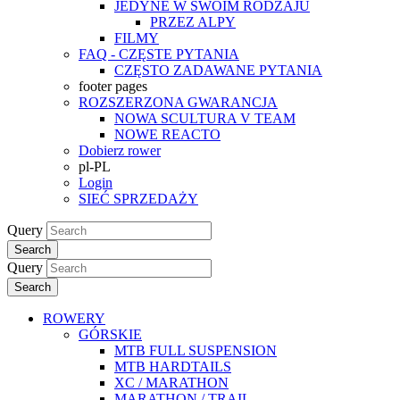
JEDYNE W SWOIM RODZAJU
PRZEZ ALPY
FILMY
FAQ - CZĘSTE PYTANIA
CZĘSTO ZADAWANE PYTANIA
footer pages
ROZSZERZONA GWARANCJA
NOWA SCULTURA V TEAM
NOWE REACTO
Dobierz rower
pl-PL
Login
SIEĆ SPRZEDAŻY
Query
Search
Query
Search
ROWERY
GÓRSKIE
MTB FULL SUSPENSION
MTB HARDTAILS
XC / MARATHON
MARATHON / TRAIL