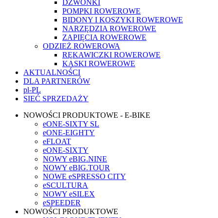
DZWONKI
POMPKI ROWEROWE
BIDONY I KOSZYKI ROWEROWE
NARZĘDZIA ROWEROWE
ZAPIĘCIA ROWEROWE
ODZIEŻ ROWEROWA
RĘKAWICZKI ROWEROWE
KASKI ROWEROWE
AKTUALNOŚCI
DLA PARTNERÓW
pl-PL
SIEĆ SPRZEDAŻY
NOWOŚCI PRODUKTOWE - E-BIKE
eONE-SIXTY SL
eONE-EIGHTY
eFLOAT
eONE-SIXTY
NOWY eBIG.NINE
NOWY eBIG.TOUR
NOWE eSPRESSO CITY
eSCULTURA
NOWY eSILEX
eSPEEDER
NOWOŚCI PRODUKTOWE