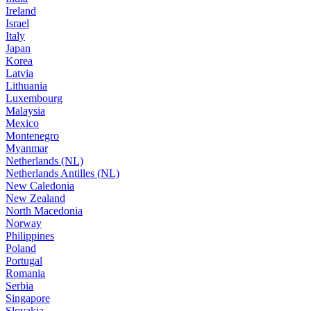
Ireland
Israel
Italy
Japan
Korea
Latvia
Lithuania
Luxembourg
Malaysia
Mexico
Montenegro
Myanmar
Netherlands (NL)
Netherlands Antilles (NL)
New Caledonia
New Zealand
North Macedonia
Norway
Philippines
Poland
Portugal
Romania
Serbia
Singapore
Slovakia