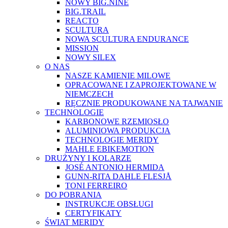
NOWY BIG.NINE
BIG.TRAIL
REACTO
SCULTURA
NOWA SCULTURA ENDURANCE
MISSION
NOWY SILEX
O NAS
NASZE KAMIENIE MILOWE
OPRACOWANE I ZAPROJEKTOWANE W
NIEMCZECH
RĘCZNIE PRODUKOWANE NA TAJWANIE
TECHNOLOGIE
KARBONOWE RZEMIOSŁO
ALUMINIOWA PRODUKCJA
TECHNOLOGIE MERIDY
MAHLE EBIKEMOTION
DRUŻYNY I KOLARZE
JOSÉ ANTONIO HERMIDA
GUNN-RITA DAHLE FLESJÅ
TONI FERREIRO
DO POBRANIA
INSTRUKCJE OBSŁUGI
CERTYFIKATY
ŚWIAT MERIDY