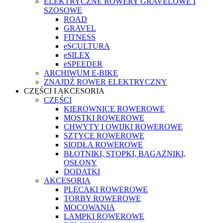
ELEKTRYCZNE ROWERY GRAVELOWE I
SZOSOWE
ROAD
GRAVEL
FITNESS
eSCULTURA
eSILEX
eSPEEDER
ARCHIWUM E-BIKE
ZNAJDŹ ROWER ELEKTRYCZNY
CZĘŚCI I AKCESORIA
CZĘŚCI
KIEROWNICE ROWEROWE
MOSTKI ROWEROWE
CHWYTY I OWIJKI ROWEROWE
SZTYCE ROWEROWE
SIODŁA ROWEROWE
BŁOTNIKI, STOPKI, BAGAŻNIKI,
OSŁONY
DODATKI
AKCESORIA
PLECAKI ROWEROWE
TORBY ROWEROWE
MOCOWANIA
LAMPKI ROWEROWE