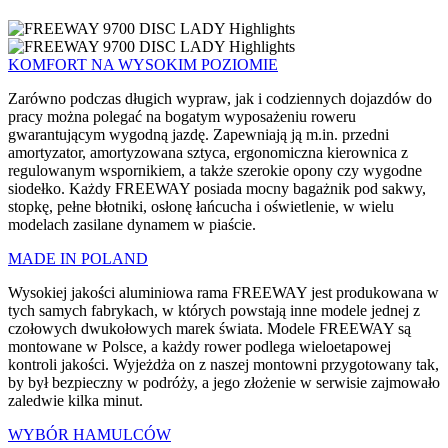
KOMFORT NA WYSOKIM POZIOMIE
Zarówno podczas długich wypraw, jak i codziennych dojazdów do
pracy można polegać na bogatym wyposażeniu roweru
gwarantującym wygodną jazdę. Zapewniają ją m.in. przedni
amortyzator, amortyzowana sztyca, ergonomiczna kierownica z
regulowanym wspornikiem, a także szerokie opony czy wygodne
siodełko. Każdy FREEWAY posiada mocny bagażnik pod sakwy,
stopkę, pełne błotniki, osłonę łańcucha i oświetlenie, w wielu
modelach zasilane dynamem w piaście.
MADE IN POLAND
Wysokiej jakości aluminiowa rama FREEWAY jest produkowana w
tych samych fabrykach, w których powstają inne modele jednej z
czołowych dwukołowych marek świata. Modele FREEWAY są
montowane w Polsce, a każdy rower podlega wieloetapowej
kontroli jakości. Wyjeżdża on z naszej montowni przygotowany tak,
by był bezpieczny w podróży, a jego złożenie w serwisie zajmowało
zaledwie kilka minut.
WYBÓR HAMULCÓW