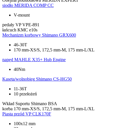
Obejma podsiodłowa
MERIDA EXPERT
siodło
MERIDA COMP CC
V-mount
pedały
VP VPE-891
łańcuch
KMC e10s
Mechanizm korbowy
Shimano GRX600
46-30T
170 mm-XS/S, 172,5 mm-M, 175 mm-L/XL
napęd
MAHLE X35+ Hub Engine
40Nm
Kaseta/wolnobieg
Shimano CS-HG50
11-36T
10 przełożeń
Wkład Suportu
Shimano BSA
korba
170 mm-XS/S, 172,5 mm-M, 175 mm-L/XL
Piasta przód
VP CLK170F
100x12 mm