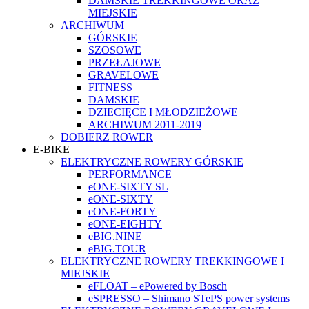
DAMSKIE TREKKINGOWE ORAZ
MIEJSKIE
ARCHIWUM
GÓRSKIE
SZOSOWE
PRZEŁAJOWE
GRAVELOWE
FITNESS
DAMSKIE
DZIECIĘCE I MŁODZIEŻOWE
ARCHIWUM 2011-2019
DOBIERZ ROWER
E-BIKE
ELEKTRYCZNE ROWERY GÓRSKIE
PERFORMANCE
eONE-SIXTY SL
eONE-SIXTY
eONE-FORTY
eONE-EIGHTY
eBIG.NINE
eBIG.TOUR
ELEKTRYCZNE ROWERY TREKKINGOWE I
MIEJSKIE
eFLOAT – ePowered by Bosch
eSPRESSO – Shimano STePS power systems