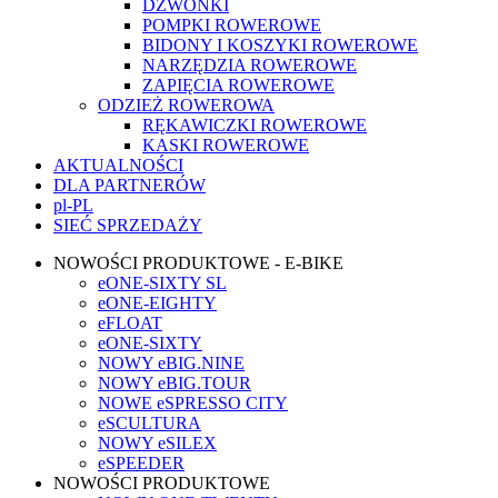
DZWONKI
POMPKI ROWEROWE
BIDONY I KOSZYKI ROWEROWE
NARZĘDZIA ROWEROWE
ZAPIĘCIA ROWEROWE
ODZIEŻ ROWEROWA
RĘKAWICZKI ROWEROWE
KASKI ROWEROWE
AKTUALNOŚCI
DLA PARTNERÓW
pl-PL
SIEĆ SPRZEDAŻY
NOWOŚCI PRODUKTOWE - E-BIKE
eONE-SIXTY SL
eONE-EIGHTY
eFLOAT
eONE-SIXTY
NOWY eBIG.NINE
NOWY eBIG.TOUR
NOWE eSPRESSO CITY
eSCULTURA
NOWY eSILEX
eSPEEDER
NOWOŚCI PRODUKTOWE