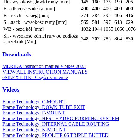
Ht - wysokość główki ramy [mm]
145
160
175
190
205
Fl - długość widelca [mm]
400
400
400
400
400
R - reach - zasięg [mm]
374
384
395
406
416
S - stack - wysokość ramy [mm]
565
581
597
613
629
WB - baza kół [mm]
1032
1044
1055
1066
1076
Sh - wysokość górnej rury od podłoża
748
767
785
804
830
- przekrok [Mm]
Downloads
MERIDA instruction manual e-bikes 2023
VIEW ALL INSTRUCTION MANUALS
eSILEX LITE - Części zamienne
Videos
Frame Technology: C-MOUNT
Frame Technology: DOWN TUBE EXIT
Frame Technology: F-MOUNT
Frame Technology: HFS - HYDRO FORMING SYSTEM
Frame Technology: INTERNAL CABLE ROUTING
Frame Technology: K-MOUNT
Frame Technology: PROLITE 66 TRIPLE BUTTED