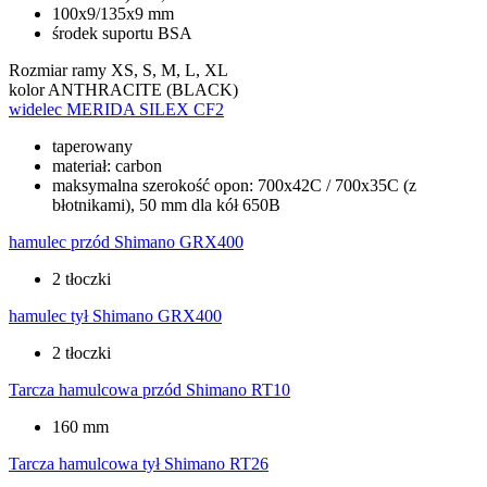
100x9/135x9 mm
środek suportu BSA
Rozmiar ramy
XS, S, M, L, XL
kolor
ANTHRACITE (BLACK)
widelec
MERIDA SILEX CF2
taperowany
materiał: carbon
maksymalna szerokość opon: 700x42C / 700x35C (z
błotnikami), 50 mm dla kół 650B
hamulec przód
Shimano GRX400
2 tłoczki
hamulec tył
Shimano GRX400
2 tłoczki
Tarcza hamulcowa przód
Shimano RT10
160 mm
Tarcza hamulcowa tył
Shimano RT26