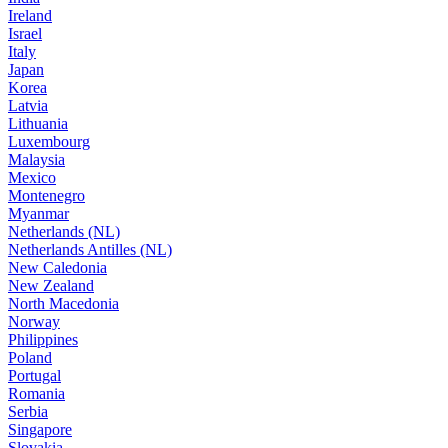
Ireland
Israel
Italy
Japan
Korea
Latvia
Lithuania
Luxembourg
Malaysia
Mexico
Montenegro
Myanmar
Netherlands (NL)
Netherlands Antilles (NL)
New Caledonia
New Zealand
North Macedonia
Norway
Philippines
Poland
Portugal
Romania
Serbia
Singapore
Slovakia