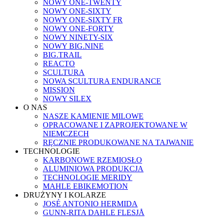
NOWY ONE-TWENTY
NOWY ONE-SIXTY
NOWY ONE-SIXTY FR
NOWY ONE-FORTY
NOWY NINETY-SIX
NOWY BIG.NINE
BIG.TRAIL
REACTO
SCULTURA
NOWA SCULTURA ENDURANCE
MISSION
NOWY SILEX
O NAS
NASZE KAMIENIE MILOWE
OPRACOWANE I ZAPROJEKTOWANE W
NIEMCZECH
RĘCZNIE PRODUKOWANE NA TAJWANIE
TECHNOLOGIE
KARBONOWE RZEMIOSŁO
ALUMINIOWA PRODUKCJA
TECHNOLOGIE MERIDY
MAHLE EBIKEMOTION
DRUŻYNY I KOLARZE
JOSÉ ANTONIO HERMIDA
GUNN-RITA DAHLE FLESJÅ