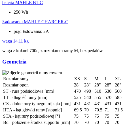
bateria
MAHLE B1-C
250 Wh
Ładowarka
MAHLE CHARGER-C
prąd ładowania: 2A
waga
14.11 kg
waga z kołami 700c, z rozmiarem ramy M, bez pedałów
Geometria
Rozmiar ramy
XS
S
M
L
XL
Rozmiar opon
28"
28"
28"
28"
28"
ST - rura podsiodłowa [mm]
470
490
510
530
560
TT - długość ramy [mm]
525
540
555
570
585
CS - dolne rury tylnego trójkąta [mm]
431
431
431
431
431
HTA - kąt główki ramy [stopnie]
69.5
70
70.5
71
71.5
STA - kąt rury podsiodłowej [°]
75
75
75
75
75
Bd - położenie środka supportu [mm]
70
70
70
70
70