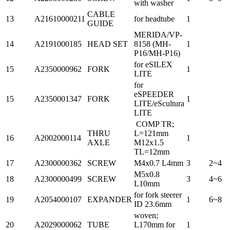
with washer
CABLE
13
A21610000211
for headtube
1
GUIDE
MERIDA/VP-
14
A2191000185
HEAD SET
8158 (MH-
1
P16/MH-P16)
for eSILEX
15
A2350000962
FORK
1
LITE
for
eSPEEDER
15
A2350001347
FORK
1
LITE/eScultura
LITE
COMP TR;
THRU
L=121mm
16
A2002000114
1
AXLE
M12x1.5
TL=12mm
17
A2300000362
SCREW
M4x0.7 L4mm
3
2~4
M5x0.8
18
A2300000499
SCREW
3
4~6
L10mm
for fork steerer
19
A2054000107
EXPANDER
1
6~8
ID 23.6mm
woven;
20
A2029000062
TUBE
L170mm for
1