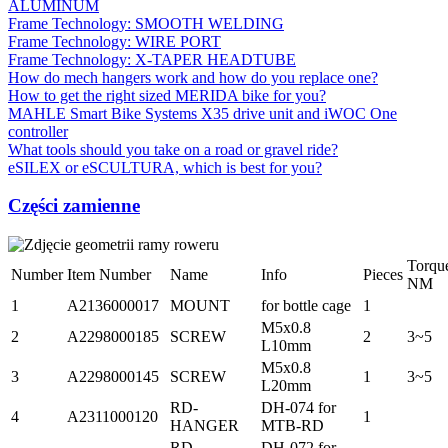
ALUMINUM
Frame Technology: SMOOTH WELDING
Frame Technology: WIRE PORT
Frame Technology: X-TAPER HEADTUBE
How do mech hangers work and how do you replace one?
How to get the right sized MERIDA bike for you?
MAHLE Smart Bike Systems X35 drive unit and iWOC One
controller
What tools should you take on a road or gravel ride?
eSILEX or eSCULTURA, which is best for you?
Części zamienne
Torqu
Number
Item Number
Name
Info
Pieces
NM
1
A2136000017
MOUNT
for bottle cage
1
M5x0.8
2
A2298000185
SCREW
2
3~5
L10mm
M5x0.8
3
A2298000145
SCREW
1
3~5
L20mm
RD-
DH-074 for
4
A2311000120
1
HANGER
MTB-RD
RD-
DH-072 for