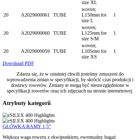
size XL
woven;
20
A2029000061
TUBE
L150mm for
1
size L
woven;
20
A2029000060
TUBE
L125mm for
1
size S/M
woven;
20
A2029000059
TUBE
L105mm for
1
size XS
Download PDF
Zdarza się, że w ostatniej chwili jesteśmy zmuszeni do
wprowadzenia zmian w specyfikacji, by skrócić czas produkcji i
dostawy rowerów. Zmiany te mogą być nieuwzględnione w
specyfikacji rowerów oraz ich zdjęciach na stronie internetowej.
Atrybuty kategorii
GŁÓWKA RAMY 1,5"
Większa waga roweru z ekwipunkiem, ewentualny bagaż