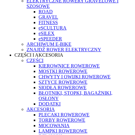
ELEKTRYCZNE ROWERY GRAVELOWE I
SZOSOWE
ROAD
GRAVEL
FITNESS
eSCULTURA
eSILEX
eSPEEDER
ARCHIWUM E-BIKE
ZNAJDŹ ROWER ELEKTRYCZNY
CZĘŚCI I AKCESORIA
CZĘŚCI
KIEROWNICE ROWEROWE
MOSTKI ROWEROWE
CHWYTY I OWIJKI ROWEROWE
SZTYCE ROWEROWE
SIODŁA ROWEROWE
BŁOTNIKI, STOPKI, BAGAŻNIKI,
OSŁONY
DODATKI
AKCESORIA
PLECAKI ROWEROWE
TORBY ROWEROWE
MOCOWANIA
LAMPKI ROWEROWE