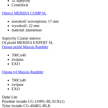
32 szprychy
Centerlock
Obręcz
MERIDA COMP SL
szerokość wewnętrzna: 17 mm
wysokość: 22 mm
materiał: aluminium
Szprychy
Czarne stalowe
Oś przód
MERIDA EXPERT SL
Opona przód
Maxxis Rambler
700Cx40
zwijana
EXO
Opona tył
Maxxis Rambler
700Cx40
zwijana
EXO
Dętki
Lite
Przednie światło
CG-119PG-BLACK(1)
Tylne światło
CG-404RG-BLK