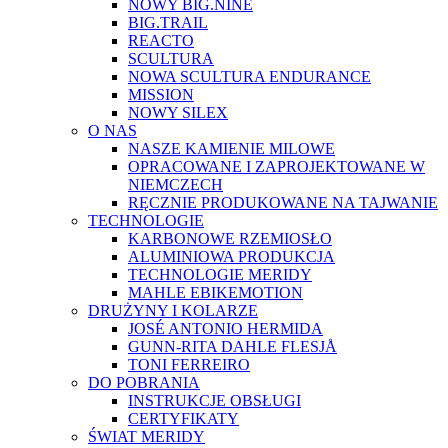
NOWY BIG.NINE
BIG.TRAIL
REACTO
SCULTURA
NOWA SCULTURA ENDURANCE
MISSION
NOWY SILEX
O NAS
NASZE KAMIENIE MILOWE
OPRACOWANE I ZAPROJEKTOWANE W
NIEMCZECH
RĘCZNIE PRODUKOWANE NA TAJWANIE
TECHNOLOGIE
KARBONOWE RZEMIOSŁO
ALUMINIOWA PRODUKCJA
TECHNOLOGIE MERIDY
MAHLE EBIKEMOTION
DRUŻYNY I KOLARZE
JOSÉ ANTONIO HERMIDA
GUNN-RITA DAHLE FLESJÅ
TONI FERREIRO
DO POBRANIA
INSTRUKCJE OBSŁUGI
CERTYFIKATY
ŚWIAT MERIDY