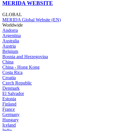
MERIDA WEBSITE
GLOBAL
MERIDA Global Website (EN)
Worldwide
Andorra
Argentina
Australia
Austria
Belgium
Bosnia and Herzegovina
China
China - Hong Kong
Costa Rica
Croatia
Czech Republic
Denmark
El Salvador
Estonia
Finland
France
Germany
Hungary
Iceland
India