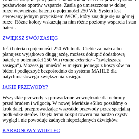
pozbawione oporów wsparcie. Zasila go umieszczona w dolnej
rurze wewnętrzna bateria o pojemności 250 Wh. System jest
sterowany jednym przyciskiem iWOC, który znajduje się na górnej
rurze. Różne kolory wskazują na nim różne poziomy wsparcia i stan
baterii.
ZWIĘKSZ SWÓJ ZASIĘG
Jeśli bateria o pojemności 250 Wh to dla Ciebie za mało albo
planujesz wyjątkowo długą jazdę, możesz dokupić dodatkową
baterię o pojemności 250 Wh (
range extender
- "zwiększacz
zasięgu"). Możesz ją umieścić w miejscu jednego z koszyków na
bidon i podłączoyć bezpośrednio do systemu MAHLE dla
natychmiastowego zwiększenia zasięgu.
JAKIE PRZEWODY?
Wszystkie przewody są prowadzone wewnętrznie dla ochrony
przed brudem i wilgocią. W nowej Meridzie eSilex poszliśmy o
krok dalej, przeprowadzając wszystkie przewody przez specjalną
podkładkę sterów. Dzięki temu kokpit roweru ma bardzo czysty
wygląd i nie powoduje żadnych niepożądanych dźwięków.
KARBONOWY WIDELEC