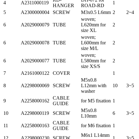
4
A2311000119
1
HANGER
ROAD-RD
5
A2300000004
SCREW
M3x0.5 L6mm
2
2~4
woven;
6
A2029000079
TUBE
L620mm for
2
size XL
woven;
6
A2029000078
TUBE
L600mm for
2
size M/L
woven;
6
A2029000077
TUBE
L580mm for
2
size XS/S
7
A2161000122
COVER
1
M5x0.8
8
A2298000069
SCREW
L12mm with
10
3~5
washer
CABLE
9
A2258000162
for M5 fixation
1
GUIDE
M5x0.8
10
A2298000119
SCREW
6
3~5
L10mm
CABLE
11
A2258000163
for M6 fixation
1
GUIDE
M6x1 L14mm
12
A2298000230
SCREW
1
3~5