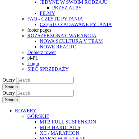
JEDYNE W SWOIM RODZAJU
PRZEZ ALPY
FILMY
FAQ - CZĘSTE PYTANIA
CZĘSTO ZADAWANE PYTANIA
footer pages
ROZSZERZONA GWARANCJA
NOWA SCULTURA V TEAM
NOWE REACTO
Dobierz rower
pl-PL
Login
SIEĆ SPRZEDAŻY
Query
Search
Query
Search
ROWERY
GÓRSKIE
MTB FULL SUSPENSION
MTB HARDTAILS
XC / MARATHON
MARATHON / TRAIL