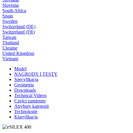
Slovenia
South Africa
Spain
Sweden
Switzerland (DE)
Switzerland (FR)
Taiwan
Thailand
Ukraine
United Kingdom
Vietnam
Model
NAGRODY I TESTY
Specyfikacja
Geometria
Downloads
Technical Videos
Części zamienne
Atrybuty kategorii
Technologie
Klasyfikacja