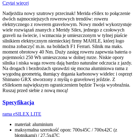
Czytaj więcej
Nadjeżdża nowy szutrowy przecinak! Merida eSilex to połączenie
dwóch najmocniejszych rowerowych trendów: roweru
elektrycznego z rowerem gravelowym. Nowy model wykorzystuje
wiele rozwiązań znanych z Meridy Silex, jednego z czołowych
graveli na świecie, i wzmacnia je umieszczonym w tylnej piaście
silnikiem elektrycznym niemieckiej firmy MAHLE, której logo
można zobaczyć m.in. na bolidach F1 Ferrari. Silnik ma maks.
moment obrotowy 40 Nm. Duży zasięg roweru zapewnia bateria o
pojemności 250 Wh umieszczona w dolnej rurze. Niskie opory
silnika i niska waga roweru dają bardzo naturalne odczucia z jazdy.
Na drogach i bezdrożach sprawdzi się mocna aluminiowa rama z
wygodną geometrią, tłumiący drgania karbonowy widelec i osprzęt
Shimano GRX stworzony z myślą o gravelowej jeździe. Z
eSileksem największym ograniczeniem będzie Twoja wyobraźnia.
Ruszaj przed siebie z nową mocą!
Specyfikacja
rama
eSILEX LITE
materiał: aluminium
maksymalna szerokość opon: 700x45C / 700x42C (z
błotnikami) / 27,5x47C