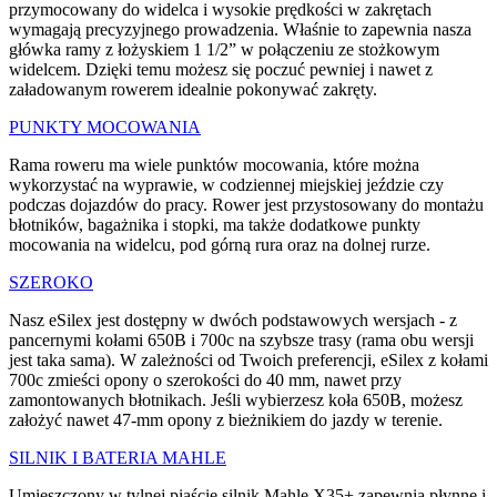
przymocowany do widelca i wysokie prędkości w zakrętach
wymagają precyzyjnego prowadzenia. Właśnie to zapewnia nasza
główka ramy z łożyskiem 1 1/2” w połączeniu ze stożkowym
widelcem. Dzięki temu możesz się poczuć pewniej i nawet z
załadowanym rowerem idealnie pokonywać zakręty.
PUNKTY MOCOWANIA
Rama roweru ma wiele punktów mocowania, które można
wykorzystać na wyprawie, w codziennej miejskiej jeździe czy
podczas dojazdów do pracy. Rower jest przystosowany do montażu
błotników, bagażnika i stopki, ma także dodatkowe punkty
mocowania na widelcu, pod górną rura oraz na dolnej rurze.
SZEROKO
Nasz eSilex jest dostępny w dwóch podstawowych wersjach - z
pancernymi kołami 650B i 700c na szybsze trasy (rama obu wersji
jest taka sama). W zależności od Twoich preferencji, eSilex z kołami
700c zmieści opony o szerokości do 40 mm, nawet przy
zamontowanych błotnikach. Jeśli wybierzesz koła 650B, możesz
założyć nawet 47-mm opony z bieżnikiem do jazdy w terenie.
SILNIK I BATERIA MAHLE
Umieszczony w tylnej piaście silnik Mahle X35+ zapewnia płynne i