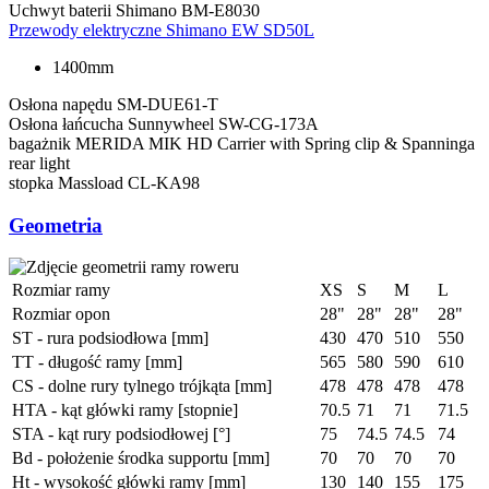
Uchwyt baterii
Shimano BM-E8030
Przewody elektryczne
Shimano EW SD50L
1400mm
Osłona napędu
SM-DUE61-T
Osłona łańcucha
Sunnywheel SW-CG-173A
bagażnik
MERIDA MIK HD Carrier with Spring clip & Spanninga
rear light
stopka
Massload CL-KA98
Geometria
Rozmiar ramy
XS
S
M
L
Rozmiar opon
28"
28"
28"
28"
ST - rura podsiodłowa [mm]
430
470
510
550
TT - długość ramy [mm]
565
580
590
610
CS - dolne rury tylnego trójkąta [mm]
478
478
478
478
HTA - kąt główki ramy [stopnie]
70.5
71
71
71.5
STA - kąt rury podsiodłowej [°]
75
74.5
74.5
74
Bd - położenie środka supportu [mm]
70
70
70
70
Ht - wysokość główki ramy [mm]
130
140
155
175