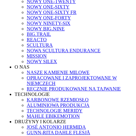
NOWY ONE-TWENTY
NOWY ONE-SIXTY
NOWY ONE-SIXTY FR
NOWY ONE-FORTY
NOWY NINETY-SIX
NOWY BIG.NINE
BIG.TRAIL
REACTO
SCULTURA
NOWA SCULTURA ENDURANCE
MISSION
NOWY SILEX
O NAS
NASZE KAMIENIE MILOWE
OPRACOWANE I ZAPROJEKTOWANE W
NIEMCZECH
RĘCZNIE PRODUKOWANE NA TAJWANIE
TECHNOLOGIE
KARBONOWE RZEMIOSŁO
ALUMINIOWA PRODUKCJA
TECHNOLOGIE MERIDY
MAHLE EBIKEMOTION
DRUŻYNY I KOLARZE
JOSÉ ANTONIO HERMIDA
GUNN-RITA DAHLE FLESJÅ