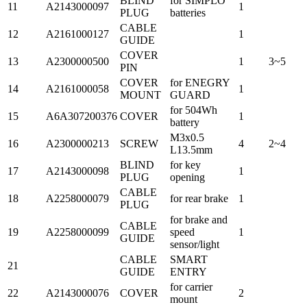
BLIND
for SIMPLO
11
A2143000097
1
PLUG
batteries
CABLE
12
A2161000127
1
GUIDE
COVER
13
A2300000500
1
3~5
PIN
COVER
for ENEGRY
14
A2161000058
1
MOUNT
GUARD
for 504Wh
15
A6A307200376
COVER
1
battery
M3x0.5
16
A2300000213
SCREW
4
2~4
L13.5mm
BLIND
for key
17
A2143000098
1
PLUG
opening
CABLE
18
A2258000079
for rear brake
1
PLUG
for brake and
CABLE
19
A2258000099
speed
1
GUIDE
sensor/light
CABLE
SMART
21
GUIDE
ENTRY
for carrier
22
A2143000076
COVER
2
mount