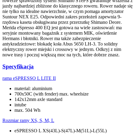
rowerze sprawdzony system Shimano STePS gwarantuje wrażenia z
jazdy najbardziej zbliżone do klasycznego roweru. Rower nadaje się
nie tylko na idealne nawierzchnie, w czym pomaga amortyzator
Suntour NEX E25. Odpowiedni zakres przełożeń zapewnia 9-
rzędowa kaseta obsługiwana przez przerzutkę Shimano Deore.
Merida eSpresso 400 EQ jest gotowa na wiele zastosowań: ma
seryjnie montowany bagażnik z systemem MIK, oświetlenie
Hermans i błotniki. Rower ma także zabezpieczenie
antykradzieżowe: blokadę koła Abus 5650 LH-3. To solidny
elektryczny rower miejski i crossowy w jednym. Odkryj z nim
nowe trasy i poczuj większą moc na tych, które dobrze znasz.
Specyfikacja
rama
eSPRESSO L LITE II
material: aluminium
700x50C (with fender) max. wheelsize
142x12mm axle standard
intube
max. 504 Wh
Rozmiar ramy
XS, S, M, L
eSPRESSO L XS(43L)-S(47L)-M(51L)-L(55L)