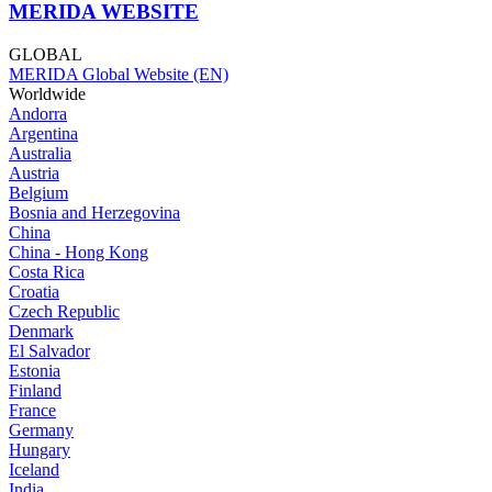
MERIDA WEBSITE
GLOBAL
MERIDA Global Website (EN)
Worldwide
Andorra
Argentina
Australia
Austria
Belgium
Bosnia and Herzegovina
China
China - Hong Kong
Costa Rica
Croatia
Czech Republic
Denmark
El Salvador
Estonia
Finland
France
Germany
Hungary
Iceland
India