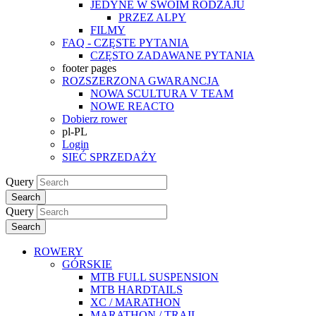
JEDYNE W SWOIM RODZAJU
PRZEZ ALPY
FILMY
FAQ - CZĘSTE PYTANIA
CZĘSTO ZADAWANE PYTANIA
footer pages
ROZSZERZONA GWARANCJA
NOWA SCULTURA V TEAM
NOWE REACTO
Dobierz rower
pl-PL
Login
SIEĆ SPRZEDAŻY
Query
Search
Query
Search
ROWERY
GÓRSKIE
MTB FULL SUSPENSION
MTB HARDTAILS
XC / MARATHON
MARATHON / TRAIL