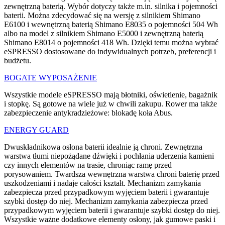
zewnętrzną baterią. Wybór dotyczy także m.in. silnika i pojemności
baterii. Można zdecydować się na wersję z silnikiem Shimano
E6100 i wewnętrzną baterią Shimano E8035 o pojemności 504 Wh
albo na model z silnikiem Shimano E5000 i zewnętrzną baterią
Shimano E8014 o pojemności 418 Wh. Dzięki temu można wybrać
eSPRESSO dostosowane do indywidualnych potrzeb, preferencji i
budżetu.
BOGATE WYPOSAŻENIE
Wszystkie modele eSPRESSO mają błotniki, oświetlenie, bagażnik
i stopkę. Są gotowe na wiele już w chwili zakupu. Rower ma także
zabezpieczenie antykradzieżowe: blokadę koła Abus.
ENERGY GUARD
Dwuskładnikowa osłona baterii idealnie ją chroni. Zewnętrzna
warstwa tłumi niepożądane dźwięki i pochłania uderzenia kamieni
czy innych elementów na trasie, chroniąc ramę przed
porysowaniem. Twardsza wewnętrzna warstwa chroni baterię przed
uszkodzeniami i nadaje całości kształt. Mechanizm zamykania
zabezpiecza przed przypadkowym wyjęciem baterii i gwarantuje
szybki dostęp do niej. Mechanizm zamykania zabezpiecza przed
przypadkowym wyjęciem baterii i gwarantuje szybki dostęp do niej.
Wszystkie ważne dodatkowe elementy osłony, jak gumowe paski i