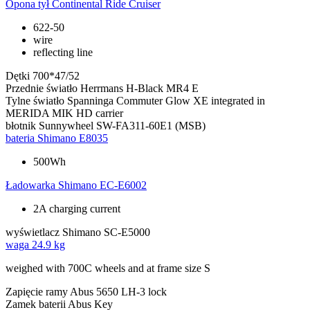
Opona tył
Continental Ride Cruiser
622-50
wire
reflecting line
Dętki
700*47/52
Przednie światło
Herrmans H-Black MR4 E
Tylne światło
Spanninga Commuter Glow XE integrated in
MERIDA MIK HD carrier
błotnik
Sunnywheel SW-FA311-60E1 (MSB)
bateria
Shimano E8035
500Wh
Ładowarka
Shimano EC-E6002
2A charging current
wyświetlacz
Shimano SC-E5000
waga
24.9 kg
weighed with 700C wheels and at frame size S
Zapięcie ramy
Abus 5650 LH-3 lock
Zamek baterii
Abus Key