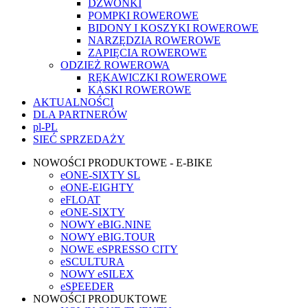
DZWONKI
POMPKI ROWEROWE
BIDONY I KOSZYKI ROWEROWE
NARZĘDZIA ROWEROWE
ZAPIĘCIA ROWEROWE
ODZIEŻ ROWEROWA
RĘKAWICZKI ROWEROWE
KASKI ROWEROWE
AKTUALNOŚCI
DLA PARTNERÓW
pl-PL
SIEĆ SPRZEDAŻY
NOWOŚCI PRODUKTOWE - E-BIKE
eONE-SIXTY SL
eONE-EIGHTY
eFLOAT
eONE-SIXTY
NOWY eBIG.NINE
NOWY eBIG.TOUR
NOWE eSPRESSO CITY
eSCULTURA
NOWY eSILEX
eSPEEDER
NOWOŚCI PRODUKTOWE