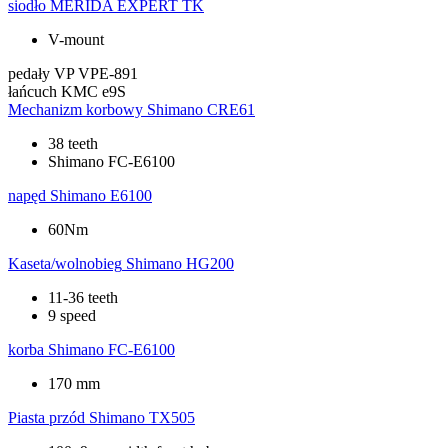
siodło
MERIDA EXPERT TK
V-mount
pedały
VP VPE-891
łańcuch
KMC e9S
Mechanizm korbowy
Shimano CRE61
38 teeth
Shimano FC-E6100
napęd
Shimano E6100
60Nm
Kaseta/wolnobieg
Shimano HG200
11-36 teeth
9 speed
korba
Shimano FC-E6100
170 mm
Piasta przód
Shimano TX505