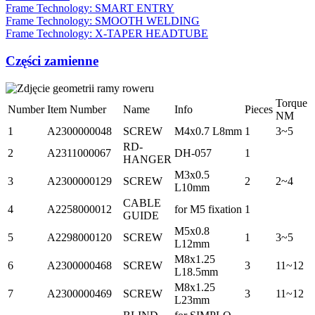
Frame Technology: SMART ENTRY
Frame Technology: SMOOTH WELDING
Frame Technology: X-TAPER HEADTUBE
Części zamienne
Torque
Number
Item Number
Name
Info
Pieces
NM
1
A2300000048
SCREW
M4x0.7 L8mm
1
3~5
RD-
2
A2311000067
DH-057
1
HANGER
M3x0.5
3
A2300000129
SCREW
2
2~4
L10mm
CABLE
4
A2258000012
for M5 fixation
1
GUIDE
M5x0.8
5
A2298000120
SCREW
1
3~5
L12mm
M8x1.25
6
A2300000468
SCREW
3
11~12
L18.5mm
M8x1.25
7
A2300000469
SCREW
3
11~12
L23mm