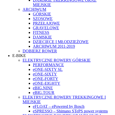
DAMSKIE TREKKINGOWE ORAZ
MIEJSKIE
ARCHIWUM
GÓRSKIE
SZOSOWE
PRZEŁAJOWE
GRAVELOWE
FITNESS
DAMSKIE
DZIECIĘCE I MŁODZIEŻOWE
ARCHIWUM 2011-2019
DOBIERZ ROWER
E-BIKE
ELEKTRYCZNE ROWERY GÓRSKIE
PERFORMANCE
eONE-SIXTY SL
eONE-SIXTY
eONE-FORTY
eONE-EIGHTY
eBIG.NINE
eBIG.TOUR
ELEKTRYCZNE ROWERY TREKKINGOWE I
MIEJSKIE
eFLOAT – ePowered by Bosch
eSPRESSO – Shimano STePS power systems