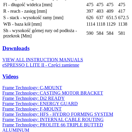
Fl - długość widelca [mm]
475
475
475
475
R - reach - zasięg [mm]
397
403
409
417
S - stack - wysokość ramy [mm]
626
637
651.5
672.5
WB - baza kół [mm]
1114
1118
1129
1138
Sh - wysokość górnej rury od podłoża -
590
584
584
581
przekrok [Mm]
Downloads
VIEW ALL INSTRUCTION MANUALS
eSPRESSO L LITE II - Części zamienne
Videos
Frame Technology: C-MOUNT
Frame Technology: CASTING MOTOR BRACKET
Frame Technology: Di2 READY
Frame Technology: ENERGY GUARD
Frame Technology: F-MOUNT
Frame Technology: HFS - HYDRO FORMING SYSTEM
Frame Technology: INTERNAL CABLE ROUTING
Frame Technology: PROLITE 66 TRIPLE BUTTED
ALUMINUM