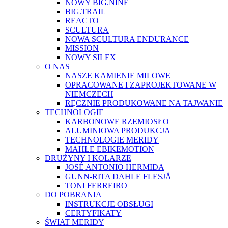
NOWY BIG.NINE
BIG.TRAIL
REACTO
SCULTURA
NOWA SCULTURA ENDURANCE
MISSION
NOWY SILEX
O NAS
NASZE KAMIENIE MILOWE
OPRACOWANE I ZAPROJEKTOWANE W
NIEMCZECH
RĘCZNIE PRODUKOWANE NA TAJWANIE
TECHNOLOGIE
KARBONOWE RZEMIOSŁO
ALUMINIOWA PRODUKCJA
TECHNOLOGIE MERIDY
MAHLE EBIKEMOTION
DRUŻYNY I KOLARZE
JOSÉ ANTONIO HERMIDA
GUNN-RITA DAHLE FLESJÅ
TONI FERREIRO
DO POBRANIA
INSTRUKCJE OBSŁUGI
CERTYFIKATY
ŚWIAT MERIDY