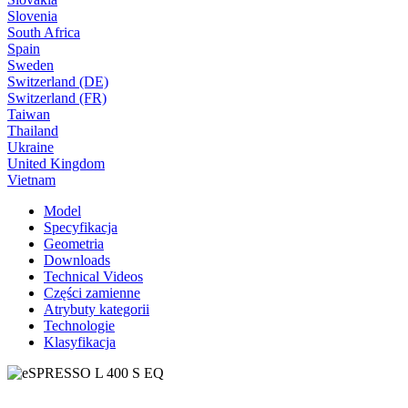
Slovenia
South Africa
Spain
Sweden
Switzerland (DE)
Switzerland (FR)
Taiwan
Thailand
Ukraine
United Kingdom
Vietnam
Model
Specyfikacja
Geometria
Downloads
Technical Videos
Części zamienne
Atrybuty kategorii
Technologie
Klasyfikacja