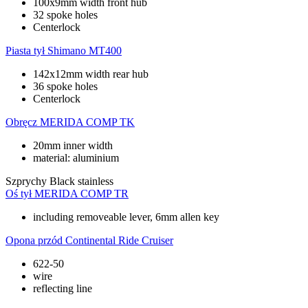
100x9mm width front hub
32 spoke holes
Centerlock
Piasta tył
Shimano MT400
142x12mm width rear hub
36 spoke holes
Centerlock
Obręcz
MERIDA COMP TK
20mm inner width
material: aluminium
Szprychy
Black stainless
Oś tył
MERIDA COMP TR
including removeable lever, 6mm allen key
Opona przód
Continental Ride Cruiser
622-50
wire
reflecting line