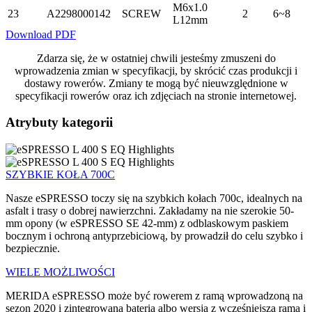
M6x1.0
23
A2298000142
SCREW
2
6~8
L12mm
Download PDF
Zdarza się, że w ostatniej chwili jesteśmy zmuszeni do
wprowadzenia zmian w specyfikacji, by skrócić czas produkcji i
dostawy rowerów. Zmiany te mogą być nieuwzględnione w
specyfikacji rowerów oraz ich zdjęciach na stronie internetowej.
Atrybuty kategorii
SZYBKIE KOŁA 700C
Nasze eSPRESSO toczy się na szybkich kołach 700c, idealnych na
asfalt i trasy o dobrej nawierzchni. Zakładamy na nie szerokie 50-
mm opony (w eSPRESSO SE 42-mm) z odblaskowym paskiem
bocznym i ochroną antyprzebiciową, by prowadził do celu szybko i
bezpiecznie.
WIELE MOŻLIWOŚCI
MERIDA eSPRESSO może być rowerem z ramą wprowadzoną na
sezon 2020 i zintegrowaną baterią albo wersją z wcześniejszą ramą i