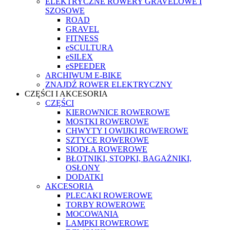
ELEKTRYCZNE ROWERY GRAVELOWE I
SZOSOWE
ROAD
GRAVEL
FITNESS
eSCULTURA
eSILEX
eSPEEDER
ARCHIWUM E-BIKE
ZNAJDŹ ROWER ELEKTRYCZNY
CZĘŚCI I AKCESORIA
CZĘŚCI
KIEROWNICE ROWEROWE
MOSTKI ROWEROWE
CHWYTY I OWIJKI ROWEROWE
SZTYCE ROWEROWE
SIODŁA ROWEROWE
BŁOTNIKI, STOPKI, BAGAŻNIKI,
OSŁONY
DODATKI
AKCESORIA
PLECAKI ROWEROWE
TORBY ROWEROWE
MOCOWANIA
LAMPKI ROWEROWE