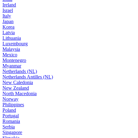
Ireland
Israel
Italy
Japan
Korea
Latvia
Lithuania
Luxembourg
Malaysia
Mexico
Montenegro
Myanmar
Netherlands (NL)
Netherlands Antilles (NL)
New Caledonia
New Zealand
North Macedonia
Norway
Philippines
Poland
Portugal
Romania
Serbia
Singapore
Slovakia