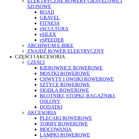
ELEKTRYCZNE ROWERY GRAVELOWE I
SZOSOWE
ROAD
GRAVEL
FITNESS
eSCULTURA
eSILEX
eSPEEDER
ARCHIWUM E-BIKE
ZNAJDŹ ROWER ELEKTRYCZNY
CZĘŚCI I AKCESORIA
CZĘŚCI
KIEROWNICE ROWEROWE
MOSTKI ROWEROWE
CHWYTY I OWIJKI ROWEROWE
SZTYCE ROWEROWE
SIODŁA ROWEROWE
BŁOTNIKI, STOPKI, BAGAŻNIKI,
OSŁONY
DODATKI
AKCESORIA
PLECAKI ROWEROWE
TORBY ROWEROWE
MOCOWANIA
LAMPKI ROWEROWE