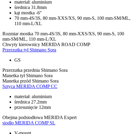
materiał: aluminium
średnica 31.8mm
kąt mostka -6°
70 mm-4S/3S, 80 mm-XXS/XS, 90 mm-S, 100 mm-SM/ML,
110 mm-L/XL
Rozmiar mostka
70 mm-4S/3S, 80 mm-XXS/XS, 90 mm-S, 100
mm-SM/ML, 110 mm-L/XL
Chwyty kierownicy
MERIDA ROAD COMP
Przerzutka tył
Shimano Sora
GS
Przerzutka przednia
Shimano Sora
Manetka tył
Shimano Sora
Manetka przód
Shimano Sora
Sztyca
MERIDA COMP CC
materiał: aluminium
średnica 27.2mm
przesunięcie 12mm
Obejma podsiodłowa
MERIDA Expert
siodło
MERIDA COMP SL
V-mount