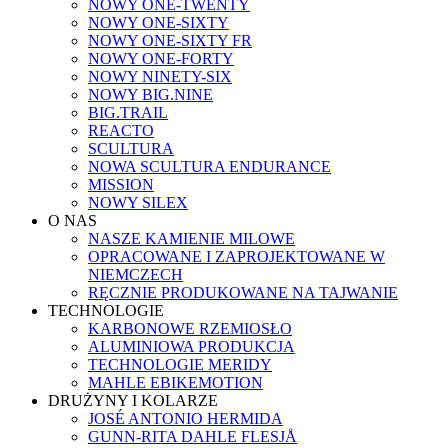
NOWY ONE-TWENTY
NOWY ONE-SIXTY
NOWY ONE-SIXTY FR
NOWY ONE-FORTY
NOWY NINETY-SIX
NOWY BIG.NINE
BIG.TRAIL
REACTO
SCULTURA
NOWA SCULTURA ENDURANCE
MISSION
NOWY SILEX
O NAS
NASZE KAMIENIE MILOWE
OPRACOWANE I ZAPROJEKTOWANE W
NIEMCZECH
RĘCZNIE PRODUKOWANE NA TAJWANIE
TECHNOLOGIE
KARBONOWE RZEMIOSŁO
ALUMINIOWA PRODUKCJA
TECHNOLOGIE MERIDY
MAHLE EBIKEMOTION
DRUŻYNY I KOLARZE
JOSÉ ANTONIO HERMIDA
GUNN-RITA DAHLE FLESJÅ