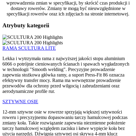
wprowadzenia zmian w specyfikacji, by skrócić czas produkcji i
dostawy rowerów. Zmiany te mogą być nieuwzględnione w
specyfikacji rowerów oraz ich zdjęciach na stronie internetowej.
Atrybuty kategorii
RAMA SCULTURA LITE
Lekka i wytrzymała rama z najwyższej jakości stopu aluminium
6066 o potrójnie cieniowanych ścianach i spawach wygładzonych
w technologii "Smooth welding". Precyzyjne prowadzenie
zapewnia stożkowa główka ramy, a suport Press-Fit 86 oznacza
efektywny transfer mocy. Rama ma wewnętrzne prowadzenie
przewodów dla ochrony przed wilgocią i zabrudzeniami oraz
aerodynamiczne profile rur.
SZTYWNE OSIE
12-mm sztywne osie w rowerze sprzyjają większej sztywności
roweru i precyzyjnemu dopasowaniu tarczy hamulcowej podczas
zmiany koła. Takie rozwiązanie zapewnia niezmienne położenie
tarczy hamulcowej względem zacisku i łatwe wypięcie koła bez
użycia narzędzi. Dźwignia sztywnej osi skrywa 4-mm klucz