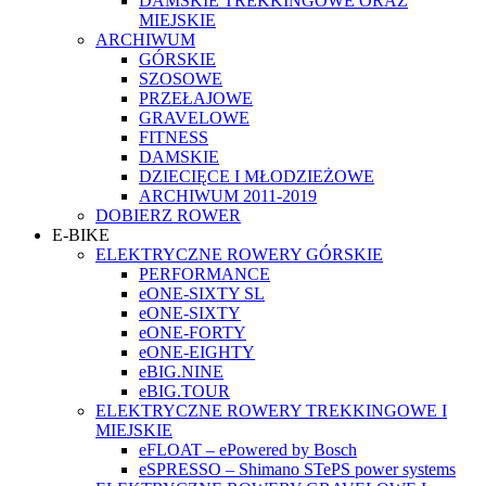
DAMSKIE TREKKINGOWE ORAZ
MIEJSKIE
ARCHIWUM
GÓRSKIE
SZOSOWE
PRZEŁAJOWE
GRAVELOWE
FITNESS
DAMSKIE
DZIECIĘCE I MŁODZIEŻOWE
ARCHIWUM 2011-2019
DOBIERZ ROWER
E-BIKE
ELEKTRYCZNE ROWERY GÓRSKIE
PERFORMANCE
eONE-SIXTY SL
eONE-SIXTY
eONE-FORTY
eONE-EIGHTY
eBIG.NINE
eBIG.TOUR
ELEKTRYCZNE ROWERY TREKKINGOWE I
MIEJSKIE
eFLOAT – ePowered by Bosch
eSPRESSO – Shimano STePS power systems