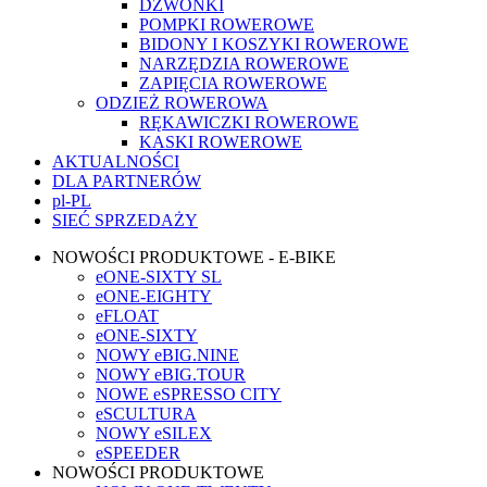
DZWONKI
POMPKI ROWEROWE
BIDONY I KOSZYKI ROWEROWE
NARZĘDZIA ROWEROWE
ZAPIĘCIA ROWEROWE
ODZIEŻ ROWEROWA
RĘKAWICZKI ROWEROWE
KASKI ROWEROWE
AKTUALNOŚCI
DLA PARTNERÓW
pl-PL
SIEĆ SPRZEDAŻY
NOWOŚCI PRODUKTOWE - E-BIKE
eONE-SIXTY SL
eONE-EIGHTY
eFLOAT
eONE-SIXTY
NOWY eBIG.NINE
NOWY eBIG.TOUR
NOWE eSPRESSO CITY
eSCULTURA
NOWY eSILEX
eSPEEDER
NOWOŚCI PRODUKTOWE