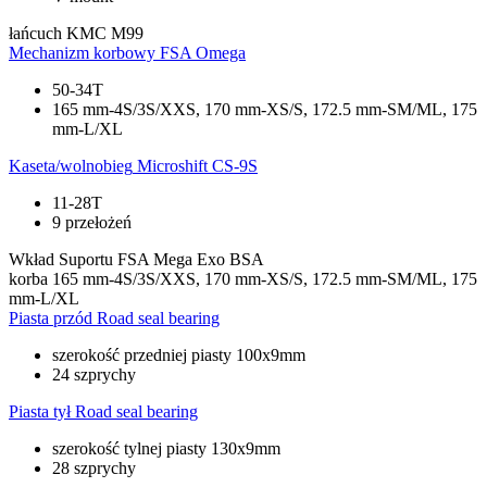
łańcuch
KMC M99
Mechanizm korbowy
FSA Omega
50-34T
165 mm-4S/3S/XXS, 170 mm-XS/S, 172.5 mm-SM/ML, 175
mm-L/XL
Kaseta/wolnobieg
Microshift CS-9S
11-28T
9 przełożeń
Wkład Suportu
FSA Mega Exo BSA
korba
165 mm-4S/3S/XXS, 170 mm-XS/S, 172.5 mm-SM/ML, 175
mm-L/XL
Piasta przód
Road seal bearing
szerokość przedniej piasty 100x9mm
24 szprychy
Piasta tył
Road seal bearing
szerokość tylnej piasty 130x9mm
28 szprychy