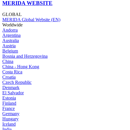
MERIDA WEBSITE
GLOBAL
MERIDA Global Website (EN)
Worldwide
Andorra
Argentina
Australia
Austria
Belgium
Bosnia and Herzegovina
China
China - Hong Kong
Costa Rica
Croatia
Czech Republic
Denmark
El Salvador
Estonia
Finland
France
Germany
Hungary
Iceland
India