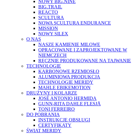
NOWY BIG.NINE
BIG.TRAIL
REACTO
SCULTURA
NOWA SCULTURA ENDURANCE
MISSION
NOWY SILEX
O NAS
NASZE KAMIENIE MILOWE
OPRACOWANE I ZAPROJEKTOWANE W
NIEMCZECH
RĘCZNIE PRODUKOWANE NA TAJWANIE
TECHNOLOGIE
KARBONOWE RZEMIOSŁO
ALUMINIOWA PRODUKCJA
TECHNOLOGIE MERIDY
MAHLE EBIKEMOTION
DRUŻYNY I KOLARZE
JOSÉ ANTONIO HERMIDA
GUNN-RITA DAHLE FLESJÅ
TONI FERREIRO
DO POBRANIA
INSTRUKCJE OBSŁUGI
CERTYFIKATY
ŚWIAT MERIDY