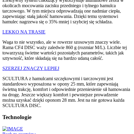
Efektywny system chłodzący wykorzystuje aluminiowe żebra w
okolicach mocowania zacisku przedniego i tylnego hamulca
tarczowego. W tym miejscu odprowadzają one nadmiar ciepła,
zapewniając stałą jakość hamowania. Dzięki temu systemowi
hamulec nagrzewa się o 35% mniej i szybciej się schładza.
LEKKO NA TRASIE
Waga to nie wszystko, ale w rowerze szosowym znaczy wiele.
Rama CF4 DISC waży zaledwie 860 g (rozmiar M/L). Liczbie tej
towarzyszą świetne wartości pozostałych parametrów, takich jak
sztywność, które składają się na bardzo udaną całość.
SZERZEJ ZNACZY LEPIEJ
SCULTURA z hamulcami szczękowymi i tarczowymi jest
standardowo wyposażona w opony 25 mm, które zapewniają
świetną trakcję, komfort i odpowiednie przeniesienie sił hamowania
na drogę. Jeszcze większy komfort i pewniejsze prowadzenie
można uzyskać dzięki oponom 28 mm. Jest na nie gotowa każda
SCULTURA DISC.
Technologie