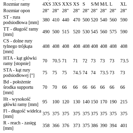
Rozmiar ramy
4XS
3XS
XXS
XS
S
S/M
M/L
L
XL
Rozmiar opon
28"
28"
28"
28"
28"
28"
28"
28"
28"
ST - rura
380
410
440
470
500
520
540
560
590
podsiodłowa [mm]
TT - długość ramy
490
500
515
520
530
545
560
575
590
[mm]
CS - dolne rury
tylnego trójkąta
408
408
408
408
408
408
408
408
408
[mm]
HTA - kąt główki
70
70.5
71
71
72
73
73
73
73.5
ramy [stopnie]
STA - kąt rury
75
75
75
74.5
74
74
73.5
73
73
podsiodłowej [°]
Bd - położenie
środka supportu
70
70
66
66
66
66
66
66
66
[mm]
Ht - wysokość
95
100
120
130
140
150
170
190
215
główki ramy [mm]
Fl - długość widelca
375
375
375
375
375
375
375
375
375
[mm]
R - reach - zasięg
358
366
376
373
375
386
390
394
401
[mm]