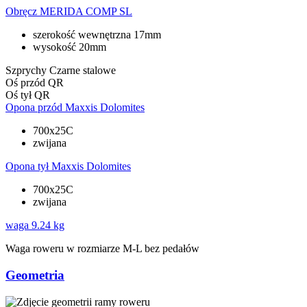
Obręcz
MERIDA COMP SL
szerokość wewnętrzna 17mm
wysokość 20mm
Szprychy
Czarne stalowe
Oś przód
QR
Oś tył
QR
Opona przód
Maxxis Dolomites
700x25C
zwijana
Opona tył
Maxxis Dolomites
700x25C
zwijana
waga
9.24 kg
Waga roweru w rozmiarze M-L bez pedałów
Geometria