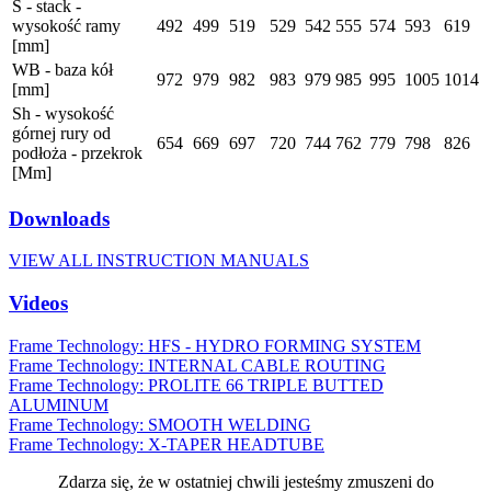
S - stack -
wysokość ramy
492
499
519
529
542
555
574
593
619
[mm]
WB - baza kół
972
979
982
983
979
985
995
1005
1014
[mm]
Sh - wysokość
górnej rury od
654
669
697
720
744
762
779
798
826
podłoża - przekrok
[Mm]
Downloads
VIEW ALL INSTRUCTION MANUALS
Videos
Frame Technology: HFS - HYDRO FORMING SYSTEM
Frame Technology: INTERNAL CABLE ROUTING
Frame Technology: PROLITE 66 TRIPLE BUTTED
ALUMINUM
Frame Technology: SMOOTH WELDING
Frame Technology: X-TAPER HEADTUBE
Zdarza się, że w ostatniej chwili jesteśmy zmuszeni do