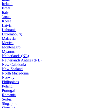
Ireland
Israel
Italy
Japan
Korea
Latvia
Lithuania
Luxembourg
Malaysia
Mexico
Montenegro
Myanmar
Netherlands (NL)
Netherlands Antilles (NL)
New Caledonia
New Zealand
North Macedonia
Norway
Philippines
Poland
Portugal
Romania
Serbia
Singapore
Slovakia