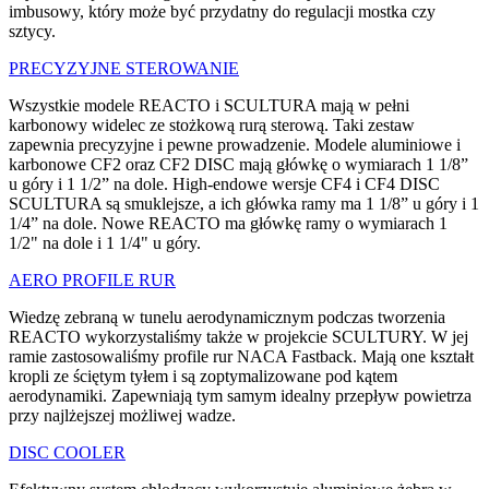
imbusowy, który może być przydatny do regulacji mostka czy
sztycy.
PRECYZYJNE STEROWANIE
Wszystkie modele REACTO i SCULTURA mają w pełni
karbonowy widelec ze stożkową rurą sterową. Taki zestaw
zapewnia precyzyjne i pewne prowadzenie. Modele aluminiowe i
karbonowe CF2 oraz CF2 DISC mają główkę o wymiarach 1 1/8”
u góry i 1 1/2” na dole. High-endowe wersje CF4 i CF4 DISC
SCULTURA są smuklejsze, a ich główka ramy ma 1 1/8” u góry i 1
1/4” na dole. Nowe REACTO ma główkę ramy o wymiarach 1
1/2" na dole i 1 1/4" u góry.
AERO PROFILE RUR
Wiedzę zebraną w tunelu aerodynamicznym podczas tworzenia
REACTO wykorzystaliśmy także w projekcie SCULTURY. W jej
ramie zastosowaliśmy profile rur NACA Fastback. Mają one kształt
kropli ze ściętym tyłem i są zoptymalizowane pod kątem
aerodynamiki. Zapewniają tym samym idealny przepływ powietrza
przy najlżejszej możliwej wadze.
DISC COOLER