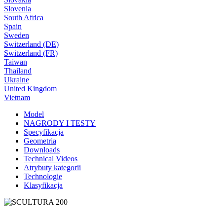
Slovenia
South Africa
Spain
Sweden
Switzerland (DE)
Switzerland (FR)
Taiwan
Thailand
Ukraine
United Kingdom
Vietnam
Model
NAGRODY I TESTY
Specyfikacja
Geometria
Downloads
Technical Videos
Atrybuty kategorii
Technologie
Klasyfikacja