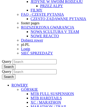
JEDYNE W SWOIM RODZAJU
PRZEZ ALPY
FILMY
FAQ - CZĘSTE PYTANIA
CZĘSTO ZADAWANE PYTANIA
footer pages
ROZSZERZONA GWARANCJA
NOWA SCULTURA V TEAM
NOWE REACTO
Dobierz rower
pl-PL
Login
SIEĆ SPRZEDAŻY
Query
Search
Query
Search
ROWERY
GÓRSKIE
MTB FULL SUSPENSION
MTB HARDTAILS
XC / MARATHON
MARATHON / TRAIL