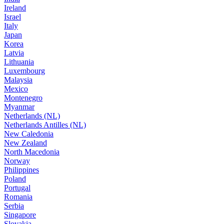
Ireland
Israel
Italy
Japan
Korea
Latvia
Lithuania
Luxembourg
Malaysia
Mexico
Montenegro
Myanmar
Netherlands (NL)
Netherlands Antilles (NL)
New Caledonia
New Zealand
North Macedonia
Norway
Philippines
Poland
Portugal
Romania
Serbia
Singapore
Slovakia