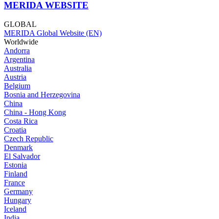
MERIDA WEBSITE
GLOBAL
MERIDA Global Website (EN)
Worldwide
Andorra
Argentina
Australia
Austria
Belgium
Bosnia and Herzegovina
China
China - Hong Kong
Costa Rica
Croatia
Czech Republic
Denmark
El Salvador
Estonia
Finland
France
Germany
Hungary
Iceland
India