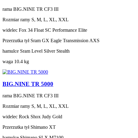
rama
BIG.NINE TR CF3 III
Rozmiar ramy
S, M, L, XL, XXL
widelec
Fox 34 Float SC Performance Elite
Przerzutka tył
Sram GX Eagle Transmission AXS
hamulce
Sram Level Silver Stealth
waga
10.4 kg
BIG.NINE TR 5000
rama
BIG.NINE TR CF3 III
Rozmiar ramy
S, M, L, XL, XXL
widelec
Rock Shox Judy Gold
Przerzutka tył
Shimano XT
hamulce
Shimano SLX M7100