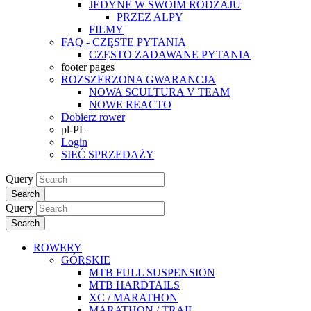
JEDYNE W SWOIM RODZAJU
PRZEZ ALPY
FILMY
FAQ - CZĘSTE PYTANIA
CZĘSTO ZADAWANE PYTANIA
footer pages
ROZSZERZONA GWARANCJA
NOWA SCULTURA V TEAM
NOWE REACTO
Dobierz rower
pl-PL
Login
SIEĆ SPRZEDAŻY
Query
Search
Query
Search
ROWERY
GÓRSKIE
MTB FULL SUSPENSION
MTB HARDTAILS
XC / MARATHON
MARATHON / TRAIL