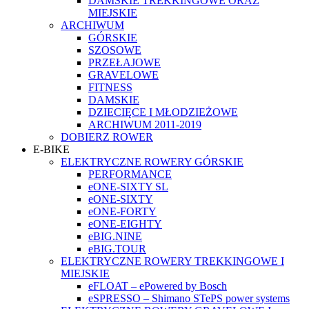
DAMSKIE TREKKINGOWE ORAZ
MIEJSKIE
ARCHIWUM
GÓRSKIE
SZOSOWE
PRZEŁAJOWE
GRAVELOWE
FITNESS
DAMSKIE
DZIECIĘCE I MŁODZIEŻOWE
ARCHIWUM 2011-2019
DOBIERZ ROWER
E-BIKE
ELEKTRYCZNE ROWERY GÓRSKIE
PERFORMANCE
eONE-SIXTY SL
eONE-SIXTY
eONE-FORTY
eONE-EIGHTY
eBIG.NINE
eBIG.TOUR
ELEKTRYCZNE ROWERY TREKKINGOWE I
MIEJSKIE
eFLOAT – ePowered by Bosch
eSPRESSO – Shimano STePS power systems