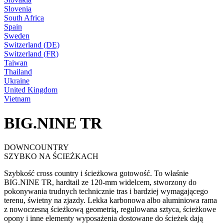
Slovenia
South Africa
Spain
Sweden
Switzerland (DE)
Switzerland (FR)
Taiwan
Thailand
Ukraine
United Kingdom
Vietnam
BIG.NINE TR
DOWNCOUNTRY
SZYBKO NA ŚCIEŻKACH
Szybkość cross country i ścieżkowa gotowość. To właśnie
BIG.NINE TR, hardtail ze 120-mm widelcem, stworzony do
pokonywania trudnych technicznie tras i bardziej wymagającego
terenu, świetny na zjazdy. Lekka karbonowa albo aluminiowa rama
z nowoczesną ścieżkową geometrią, regulowana sztyca, ścieżkowe
opony i inne elementy wyposażenia dostowane do ścieżek dają