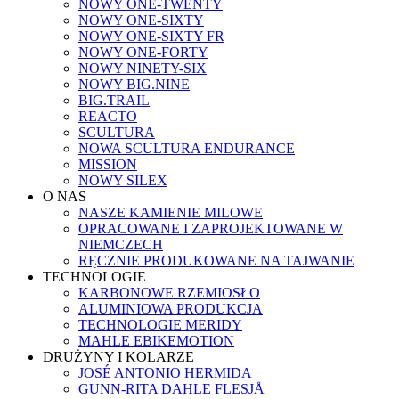
NOWY ONE-TWENTY
NOWY ONE-SIXTY
NOWY ONE-SIXTY FR
NOWY ONE-FORTY
NOWY NINETY-SIX
NOWY BIG.NINE
BIG.TRAIL
REACTO
SCULTURA
NOWA SCULTURA ENDURANCE
MISSION
NOWY SILEX
O NAS
NASZE KAMIENIE MILOWE
OPRACOWANE I ZAPROJEKTOWANE W
NIEMCZECH
RĘCZNIE PRODUKOWANE NA TAJWANIE
TECHNOLOGIE
KARBONOWE RZEMIOSŁO
ALUMINIOWA PRODUKCJA
TECHNOLOGIE MERIDY
MAHLE EBIKEMOTION
DRUŻYNY I KOLARZE
JOSÉ ANTONIO HERMIDA
GUNN-RITA DAHLE FLESJÅ