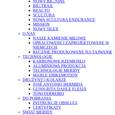
NOWY BIG.NINE
BIG.TRAIL
REACTO
SCULTURA
NOWA SCULTURA ENDURANCE
MISSION
NOWY SILEX
O NAS
NASZE KAMIENIE MILOWE
OPRACOWANE I ZAPROJEKTOWANE W
NIEMCZECH
RĘCZNIE PRODUKOWANE NA TAJWANIE
TECHNOLOGIE
KARBONOWE RZEMIOSŁO
ALUMINIOWA PRODUKCJA
TECHNOLOGIE MERIDY
MAHLE EBIKEMOTION
DRUŻYNY I KOLARZE
JOSÉ ANTONIO HERMIDA
GUNN-RITA DAHLE FLESJÅ
TONI FERREIRO
DO POBRANIA
INSTRUKCJE OBSŁUGI
CERTYFIKATY
ŚWIAT MERIDY