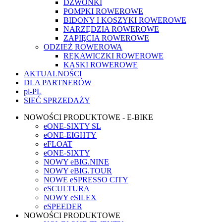
DZWONKI
POMPKI ROWEROWE
BIDONY I KOSZYKI ROWEROWE
NARZĘDZIA ROWEROWE
ZAPIĘCIA ROWEROWE
ODZIEŻ ROWEROWA
RĘKAWICZKI ROWEROWE
KASKI ROWEROWE
AKTUALNOŚCI
DLA PARTNERÓW
pl-PL
SIEĆ SPRZEDAŻY
NOWOŚCI PRODUKTOWE - E-BIKE
eONE-SIXTY SL
eONE-EIGHTY
eFLOAT
eONE-SIXTY
NOWY eBIG.NINE
NOWY eBIG.TOUR
NOWE eSPRESSO CITY
eSCULTURA
NOWY eSILEX
eSPEEDER
NOWOŚCI PRODUKTOWE