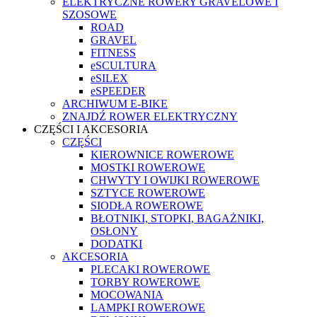
ELEKTRYCZNE ROWERY GRAVELOWE I
SZOSOWE
ROAD
GRAVEL
FITNESS
eSCULTURA
eSILEX
eSPEEDER
ARCHIWUM E-BIKE
ZNAJDŹ ROWER ELEKTRYCZNY
CZĘŚCI I AKCESORIA
CZĘŚCI
KIEROWNICE ROWEROWE
MOSTKI ROWEROWE
CHWYTY I OWIJKI ROWEROWE
SZTYCE ROWEROWE
SIODŁA ROWEROWE
BŁOTNIKI, STOPKI, BAGAŻNIKI,
OSŁONY
DODATKI
AKCESORIA
PLECAKI ROWEROWE
TORBY ROWEROWE
MOCOWANIA
LAMPKI ROWEROWE