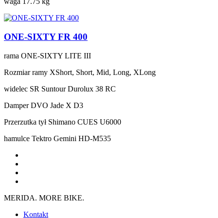
waga
17.75 kg
ONE-SIXTY FR 400
rama
ONE-SIXTY LITE III
Rozmiar ramy
XShort, Short, Mid, Long, XLong
widelec
SR Suntour Durolux 38 RC
Damper
DVO Jade X D3
Przerzutka tył
Shimano CUES U6000
hamulce
Tektro Gemini HD-M535
MERIDA. MORE BIKE.
Kontakt