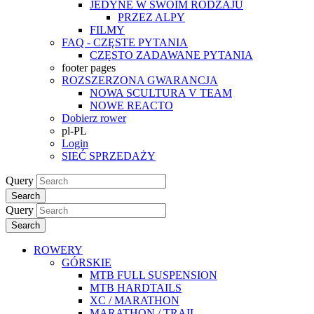
JEDYNE W SWOIM RODZAJU
PRZEZ ALPY
FILMY
FAQ - CZĘSTE PYTANIA
CZĘSTO ZADAWANE PYTANIA
footer pages
ROZSZERZONA GWARANCJA
NOWA SCULTURA V TEAM
NOWE REACTO
Dobierz rower
pl-PL
Login
SIEĆ SPRZEDAŻY
Query
Search
Query
Search
ROWERY
GÓRSKIE
MTB FULL SUSPENSION
MTB HARDTAILS
XC / MARATHON
MARATHON / TRAIL