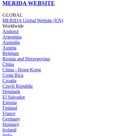
MERIDA WEBSITE
GLOBAL
MERIDA Global Website (EN)
Worldwide
Andorra
Argentina
Australia
Austria
Belgium
Bosnia and Herzegovina
China
China - Hong Kong
Costa Rica
Croatia
Czech Republic
Denmark
El Salvador
Estonia
Finland
France
Germany
Hungary
Iceland
India