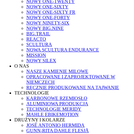
NOWY ONE-TWENTY
NOWY ONE-SIXTY
NOWY ONE-SIXTY FR
NOWY ONE-FORTY
NOWY NINETY-SIX
NOWY BIG.NINE
BIG.TRAIL
REACTO
SCULTURA
NOWA SCULTURA ENDURANCE
MISSION
NOWY SILEX
O NAS
NASZE KAMIENIE MILOWE
OPRACOWANE I ZAPROJEKTOWANE W
NIEMCZECH
RĘCZNIE PRODUKOWANE NA TAJWANIE
TECHNOLOGIE
KARBONOWE RZEMIOSŁO
ALUMINIOWA PRODUKCJA
TECHNOLOGIE MERIDY
MAHLE EBIKEMOTION
DRUŻYNY I KOLARZE
JOSÉ ANTONIO HERMIDA
GUNN-RITA DAHLE FLESJÅ