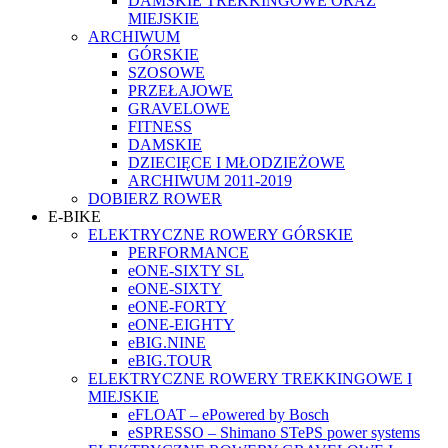
DAMSKIE TREKKINGOWE ORAZ
MIEJSKIE
ARCHIWUM
GÓRSKIE
SZOSOWE
PRZEŁAJOWE
GRAVELOWE
FITNESS
DAMSKIE
DZIECIĘCE I MŁODZIEŻOWE
ARCHIWUM 2011-2019
DOBIERZ ROWER
E-BIKE
ELEKTRYCZNE ROWERY GÓRSKIE
PERFORMANCE
eONE-SIXTY SL
eONE-SIXTY
eONE-FORTY
eONE-EIGHTY
eBIG.NINE
eBIG.TOUR
ELEKTRYCZNE ROWERY TREKKINGOWE I
MIEJSKIE
eFLOAT – ePowered by Bosch
eSPRESSO – Shimano STePS power systems