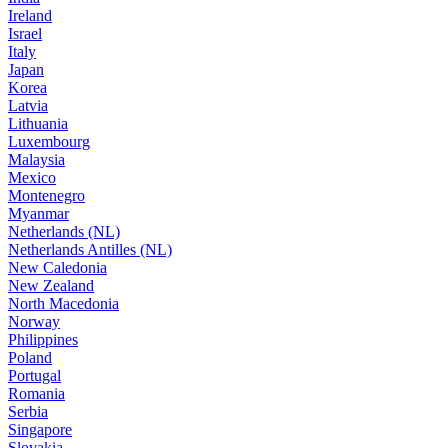
Ireland
Israel
Italy
Japan
Korea
Latvia
Lithuania
Luxembourg
Malaysia
Mexico
Montenegro
Myanmar
Netherlands (NL)
Netherlands Antilles (NL)
New Caledonia
New Zealand
North Macedonia
Norway
Philippines
Poland
Portugal
Romania
Serbia
Singapore
Slovakia