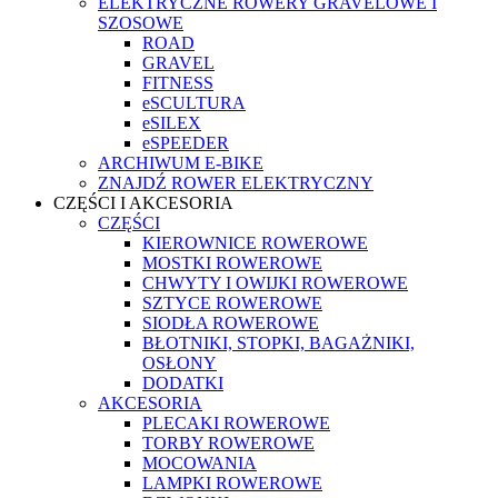
ELEKTRYCZNE ROWERY GRAVELOWE I
SZOSOWE
ROAD
GRAVEL
FITNESS
eSCULTURA
eSILEX
eSPEEDER
ARCHIWUM E-BIKE
ZNAJDŹ ROWER ELEKTRYCZNY
CZĘŚCI I AKCESORIA
CZĘŚCI
KIEROWNICE ROWEROWE
MOSTKI ROWEROWE
CHWYTY I OWIJKI ROWEROWE
SZTYCE ROWEROWE
SIODŁA ROWEROWE
BŁOTNIKI, STOPKI, BAGAŻNIKI,
OSŁONY
DODATKI
AKCESORIA
PLECAKI ROWEROWE
TORBY ROWEROWE
MOCOWANIA
LAMPKI ROWEROWE