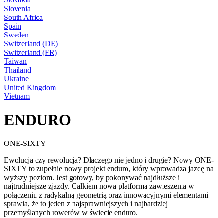
Slovenia
South Africa
Spain
Sweden
Switzerland (DE)
Switzerland (FR)
Taiwan
Thailand
Ukraine
United Kingdom
Vietnam
ENDURO
ONE-SIXTY
Ewolucja czy rewolucja? Dlaczego nie jedno i drugie? Nowy ONE-
SIXTY to zupełnie nowy projekt enduro, który wprowadza jazdę na
wyższy poziom. Jest gotowy, by pokonywać najdłuższe i
najtrudniejsze zjazdy. Całkiem nowa platforma zawieszenia w
połączeniu z radykalną geometrią oraz innowacyjnymi elementami
sprawia, że to jeden z najsprawniejszych i najbardziej
przemyślanych rowerów w świecie enduro.