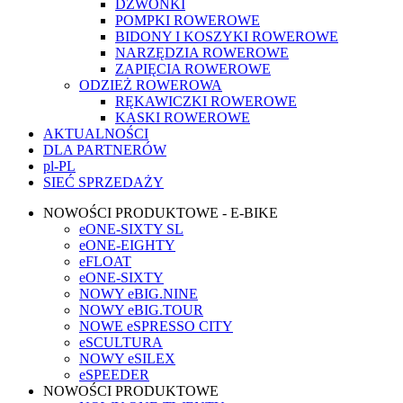
DZWONKI
POMPKI ROWEROWE
BIDONY I KOSZYKI ROWEROWE
NARZĘDZIA ROWEROWE
ZAPIĘCIA ROWEROWE
ODZIEŻ ROWEROWA
RĘKAWICZKI ROWEROWE
KASKI ROWEROWE
AKTUALNOŚCI
DLA PARTNERÓW
pl-PL
SIEĆ SPRZEDAŻY
NOWOŚCI PRODUKTOWE - E-BIKE
eONE-SIXTY SL
eONE-EIGHTY
eFLOAT
eONE-SIXTY
NOWY eBIG.NINE
NOWY eBIG.TOUR
NOWE eSPRESSO CITY
eSCULTURA
NOWY eSILEX
eSPEEDER
NOWOŚCI PRODUKTOWE