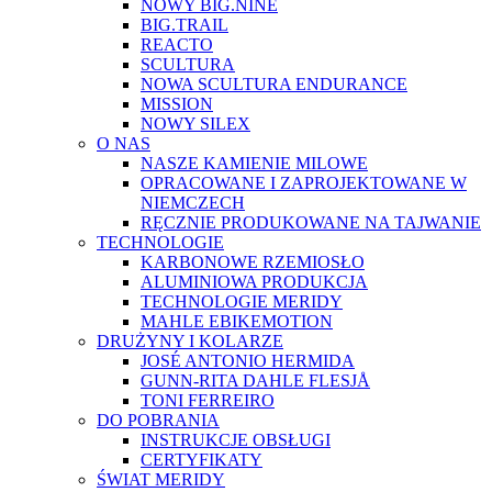
NOWY BIG.NINE
BIG.TRAIL
REACTO
SCULTURA
NOWA SCULTURA ENDURANCE
MISSION
NOWY SILEX
O NAS
NASZE KAMIENIE MILOWE
OPRACOWANE I ZAPROJEKTOWANE W
NIEMCZECH
RĘCZNIE PRODUKOWANE NA TAJWANIE
TECHNOLOGIE
KARBONOWE RZEMIOSŁO
ALUMINIOWA PRODUKCJA
TECHNOLOGIE MERIDY
MAHLE EBIKEMOTION
DRUŻYNY I KOLARZE
JOSÉ ANTONIO HERMIDA
GUNN-RITA DAHLE FLESJÅ
TONI FERREIRO
DO POBRANIA
INSTRUKCJE OBSŁUGI
CERTYFIKATY
ŚWIAT MERIDY